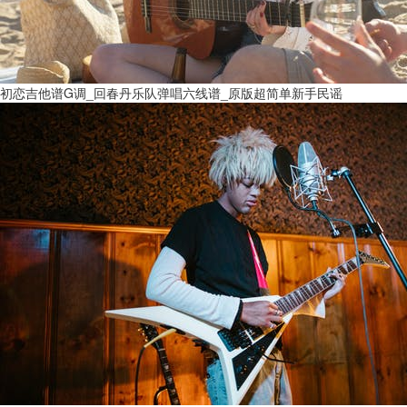
初恋吉他谱G调_回春丹乐队弹唱六线谱_原版超简单新手民谣