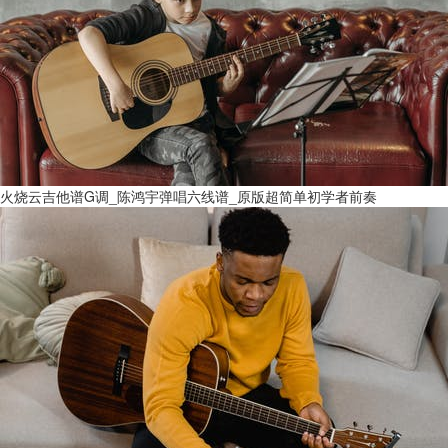
火烧云吉他谱G调_陈鸿宇弹唱六线谱_原版超简单初学者前奏