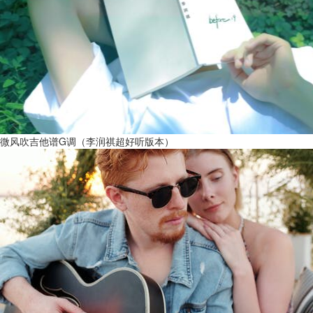
微风吹吉他谱G调（李润祺超好听版本）