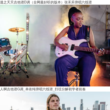
逃之夭夭吉他谱D调（全网最好听的版本）张禾禾弹唱六线谱
人啊吉他谱G调_单依纯弹唱六线谱_扫弦分解初学者前奏