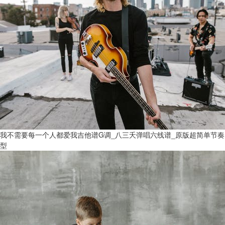
我不需要每一个人都爱我吉他谱G调_八三夭弹唱六线谱_原版超简单节奏
型