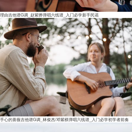
理由吉他谱G调_赵紫骅弹唱六线谱_入门必学新手民谣
手心的蔷薇吉他谱G调_林俊杰/邓紫棋弹唱六线谱_入门必学初学者前奏