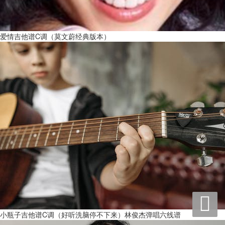
爱情吉他谱C调（莫文蔚经典版本）

小瓶子吉他谱C调（好听洗脑停不下来）林俊杰弹唱六线谱