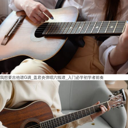
我想要吉他谱G调_盖君炎弹唱六线谱_入门必学初学者前奏