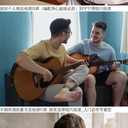
挺好个人呐吉他谱G调（编配用心超级还原）刘宇宁弹唱六线谱
不期而遇的夏天吉他谱C调_陈奕迅弹唱六线谱_入门必学节奏型