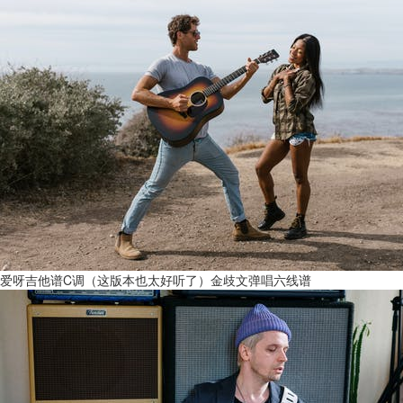
爱呀吉他谱C调（这版本也太好听了）金歧文弹唱六线谱