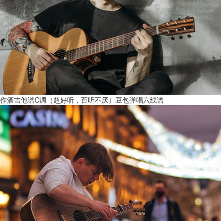
作酒吉他谱C调（超好听，百听不厌）豆包弹唱六线谱