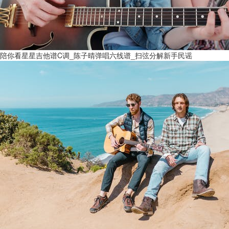
陪你看星星吉他谱C调_陈子晴弹唱六线谱_扫弦分解新手民谣