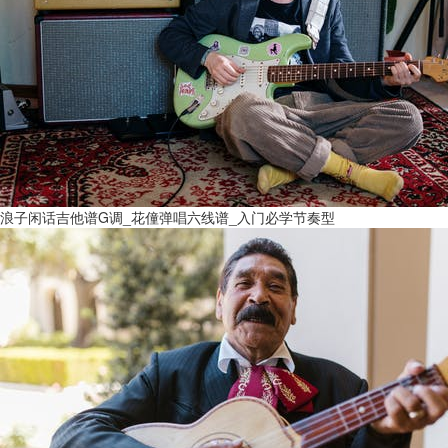
浪子闲话吉他谱G调_花僮弹唱六线谱_入门必学节奏型