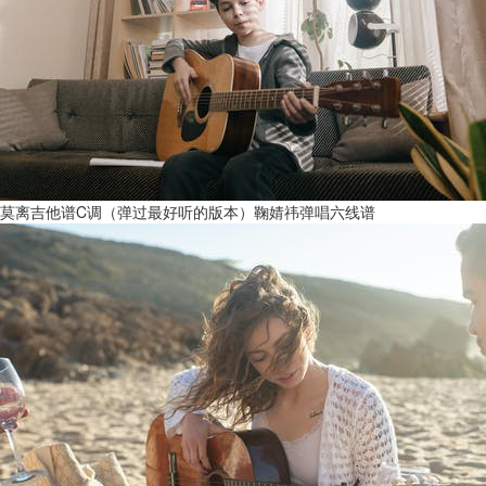
莫离吉他谱C调（弹过最好听的版本）鞠婧祎弹唱六线谱