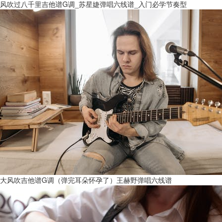
风吹过八千里吉他谱G调_苏星婕弹唱六线谱_入门必学节奏型
大风吹吉他谱G调（弹完耳朵怀孕了）王赫野弹唱六线谱