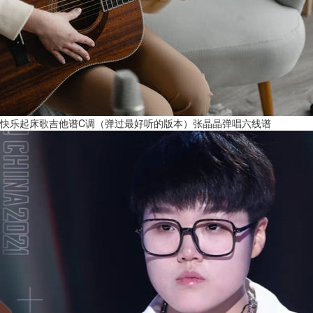
快乐起床歌吉他谱C调（弹过最好听的版本）张晶晶弹唱六线谱