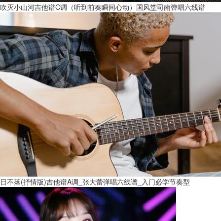
吹灭小山河吉他谱C调（听到前奏瞬间心动）国风堂司南弹唱六线谱
日不落(抒情版)吉他谱A调_张大蕾弹唱六线谱_入门必学节奏型