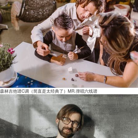
森林吉他谱C调（简直是太经典了）MR.弹唱六线谱