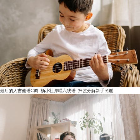
最后的人吉他谱C调_杨小壮弹唱六线谱_扫弦分解新手民谣