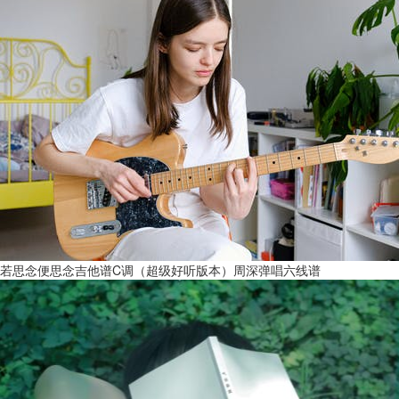
若思念便思念吉他谱C调（超级好听版本）周深弹唱六线谱