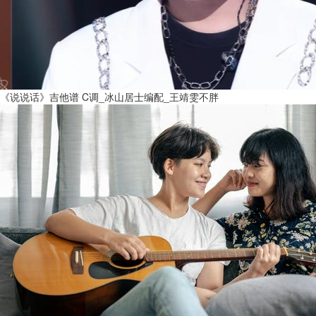
《说说话》吉他谱 C调_冰山居士编配_王靖雯不胖