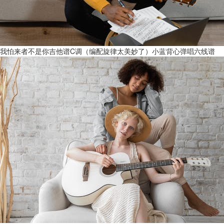
我怕来者不是你吉他谱C调（编配旋律太美妙了）小蓝背心弹唱六线谱