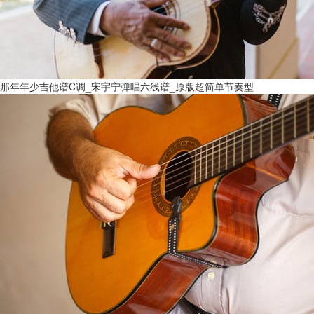
那年年少吉他谱C调_宋宇宁弹唱六线谱_原版超简单节奏型