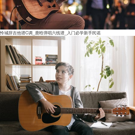
怜城辞吉他谱C调_鹿晗弹唱六线谱_入门必学新手民谣