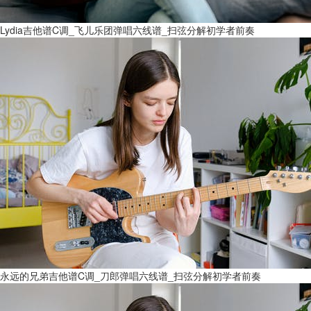
Lydia吉他谱C调_飞儿乐团弹唱六线谱_扫弦分解初学者前奏
永远的兄弟吉他谱C调_刀郎弹唱六线谱_扫弦分解初学者前奏