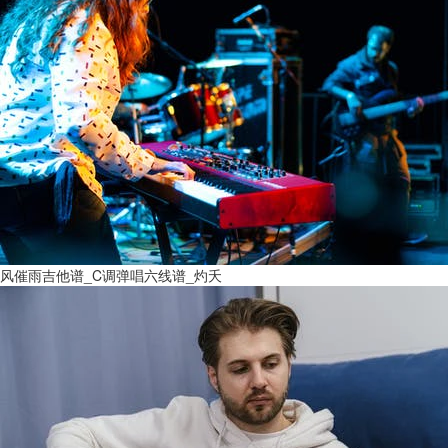
风催雨吉他谱_C调弹唱六线谱_灼夭