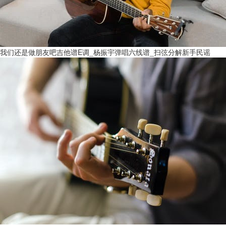
我们还是做朋友吧吉他谱E调_杨振宇弹唱六线谱_扫弦分解新手民谣