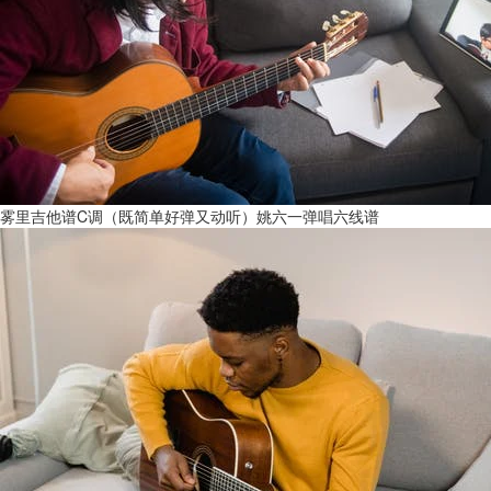
雾里吉他谱C调（既简单好弹又动听）姚六一弹唱六线谱