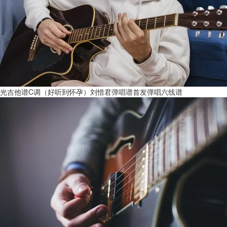
光吉他谱C调（好听到怀孕）刘惜君弹唱谱首发弹唱六线谱