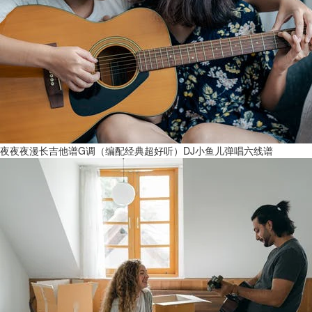
夜夜夜漫长吉他谱G调（编配经典超好听）DJ小鱼儿弹唱六线谱