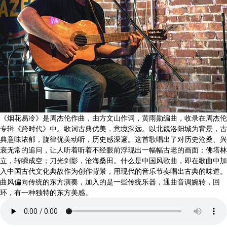
《烟花易冷》是周杰伦作曲，由方文山作词，黄雨勋编曲，收录在周杰伦
专辑《跨时代》中。歌词古典优美，意境深远。以北魏洛阳城为背景，古
典意味浓郁，旋律优美动听，历史感深邃。这首歌唱出了对历史沧桑、兴
衰无常的追问，让人听着听着不经眼前浮现出一幅幅古老的画面：佛塔林
立，转瞬成空；刀光剑影，沧海桑田。什么是中国风歌曲，即在歌曲中加
入中国古代文化典故作为创作背景，用现代的音乐节奏唱出古典的味道。
曲风偏向传统的东方演奏，加入的是一些传统乐器，通曲音调婉转，回
环，有一种独特的东方美感。