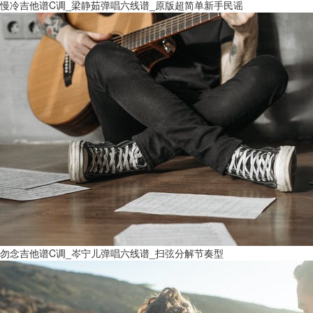
慢冷吉他谱C调_梁静茹弹唱六线谱_原版超简单新手民谣
勿念吉他谱C调_岑宁儿弹唱六线谱_扫弦分解节奏型