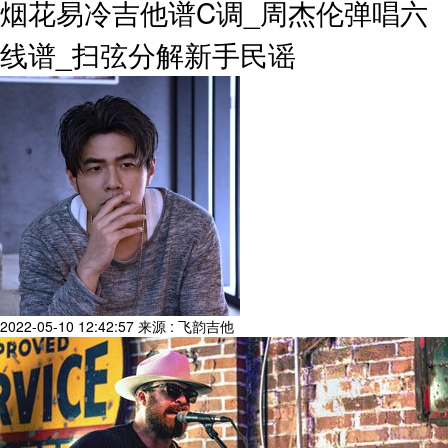
烟花易冷吉他谱C调_周杰伦弹唱六
线谱_扫弦分解新手民谣
2022-05-10 12:42:57
来源 : 飞韵吉他