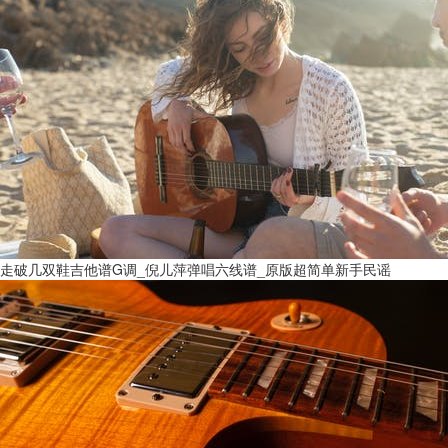
走破几双鞋吉他谱G调_倪儿萍弹唱六线谱_原版超简单新手民谣