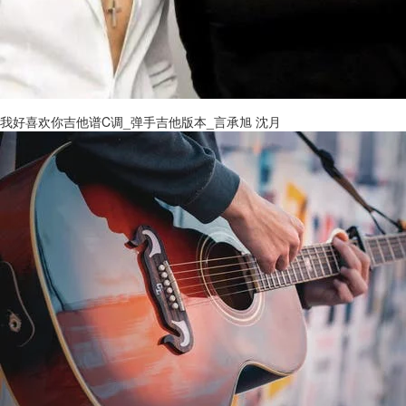
我好喜欢你吉他谱C调_弹手吉他版本_言承旭 沈月