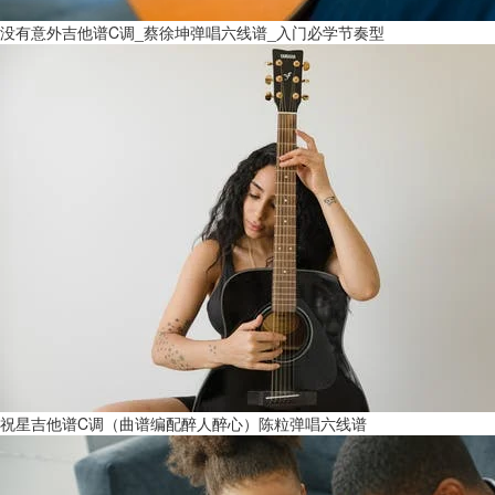
没有意外吉他谱C调_蔡徐坤弹唱六线谱_入门必学节奏型
祝星吉他谱C调（曲谱编配醉人醉心）陈粒弹唱六线谱