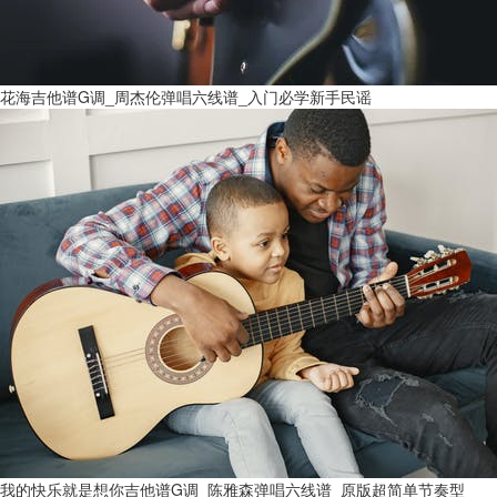
花海吉他谱G调_周杰伦弹唱六线谱_入门必学新手民谣
我的快乐就是想你吉他谱G调_陈雅森弹唱六线谱_原版超简单节奏型