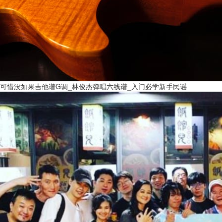
可惜没如果吉他谱G调_林俊杰弹唱六线谱_入门必学新手民谣