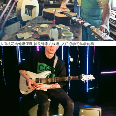
人面桃花吉他谱G调_徐良弹唱六线谱_入门必学初学者前奏