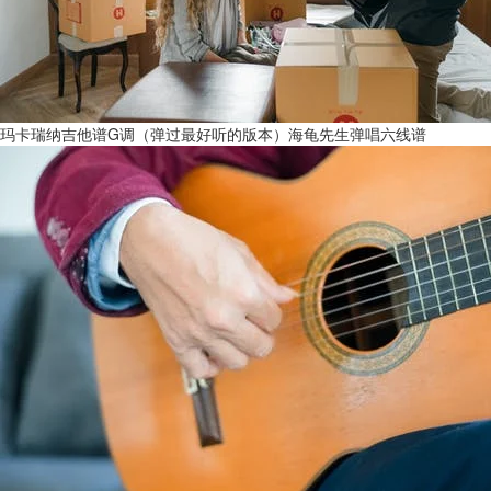
玛卡瑞纳吉他谱G调（弹过最好听的版本）海龟先生弹唱六线谱