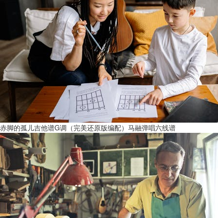
赤脚的孤儿吉他谱G调（完美还原版编配）马融弹唱六线谱