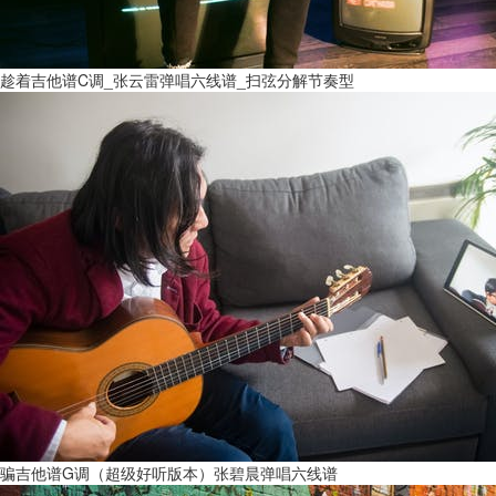
趁着吉他谱C调_张云雷弹唱六线谱_扫弦分解节奏型
骗吉他谱G调（超级好听版本）张碧晨弹唱六线谱