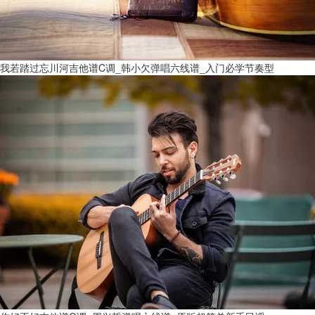
我若踏过忘川河吉他谱C调_韩小欠弹唱六线谱_入门必学节奏型