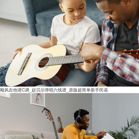
顺风吉他谱C调_赵贝尔弹唱六线谱_原版超简单新手民谣