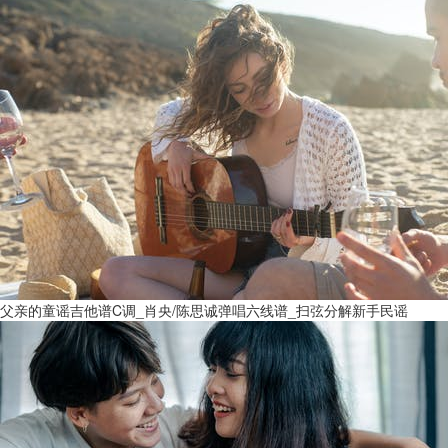
父亲的童谣吉他谱C调_肖央/陈思诚弹唱六线谱_扫弦分解新手民谣