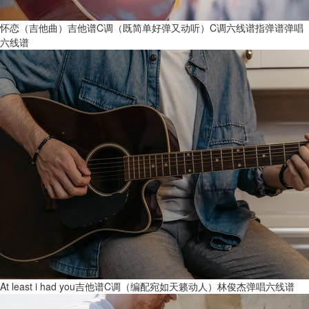
怀恋（吉他曲）吉他谱C调（既简单好弹又动听）C调六线谱指弹谱弹唱
六线谱
At least i had you吉他谱C调（编配宛如天籁动人）林俊杰弹唱六线谱