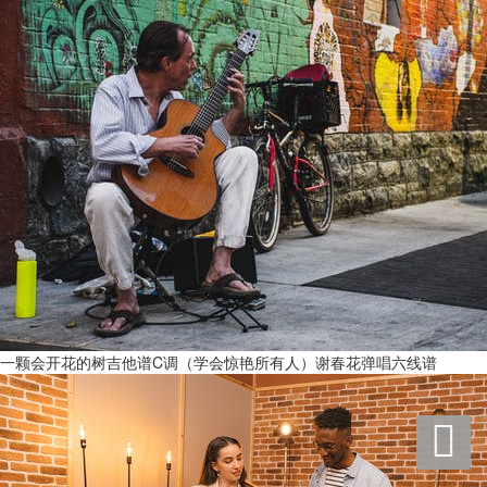
一颗会开花的树吉他谱C调（学会惊艳所有人）谢春花弹唱六线谱
