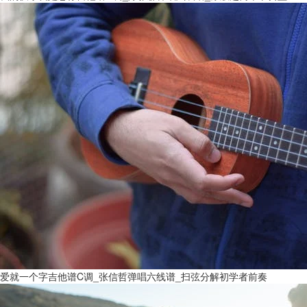
爱就一个字吉他谱C调_张信哲弹唱六线谱_扫弦分解初学者前奏