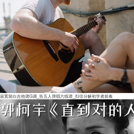
寂寞留白吉他谱G调_告五人弹唱六线谱_扫弦分解初学者前奏