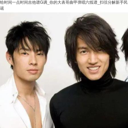
给时间一点时间吉他谱G调_你的大表哥曲甲弹唱六线谱_扫弦分解新手民
谣