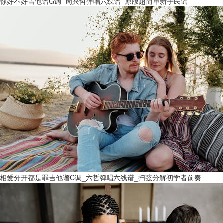
你好不好吉他谱G调_周兴哲弹唱六线谱_原版超简单新手民谣
相爱分开都是罪吉他谱C调_六哲弹唱六线谱_扫弦分解初学者前奏