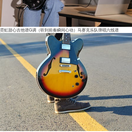
霓虹甜心吉他谱G调（听到前奏瞬间心动）马赛克乐队弹唱六线谱