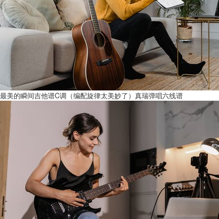
最美的瞬间吉他谱C调（编配旋律太美妙了）真瑞弹唱六线谱