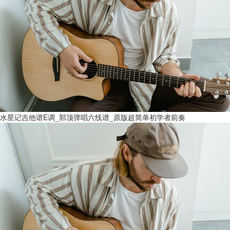
水星记吉他谱E调_郭顶弹唱六线谱_原版超简单初学者前奏