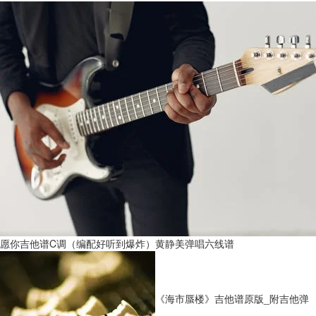
愿你吉他谱C调（编配好听到爆炸）黄静美弹唱六线谱
《海市蜃楼》吉他谱原版_附吉他弹