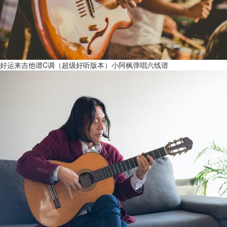
好运来吉他谱C调（超级好听版本）小阿枫弹唱六线谱