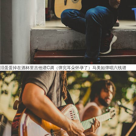
泪蛋蛋掉在酒杯里吉他谱C调（弹完耳朵怀孕了）马美如弹唱六线谱