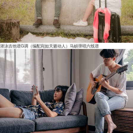
潜泳吉他谱G调（编配宛如天籁动人）马頔弹唱六线谱