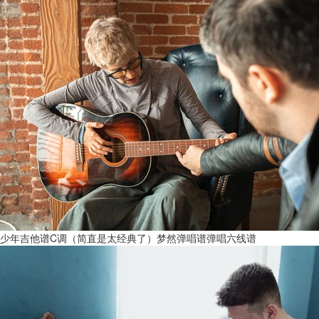
少年吉他谱C调（简直是太经典了）梦然弹唱谱弹唱六线谱