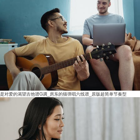
是对爱的渴望吉他谱G调_房东的猫弹唱六线谱_原版超简单节奏型