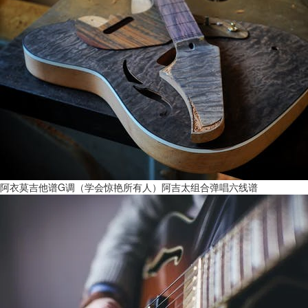
阿衣莫吉他谱G调（学会惊艳所有人）阿吉太组合弹唱六线谱