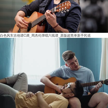
白色风车吉他谱C调_周杰伦弹唱六线谱_原版超简单新手民谣