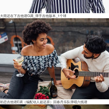
大雨还在下吉他谱G调_弹手吉他版本_1个球
初恋吉他谱E调（编配动人超还原）回春丹乐队弹唱六线谱