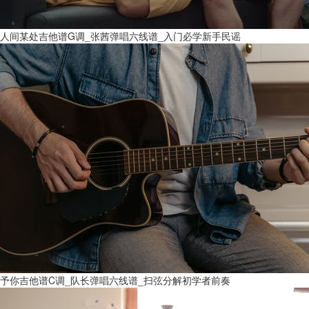
人间某处吉他谱G调_张茜弹唱六线谱_入门必学新手民谣
予你吉他谱C调_队长弹唱六线谱_扫弦分解初学者前奏