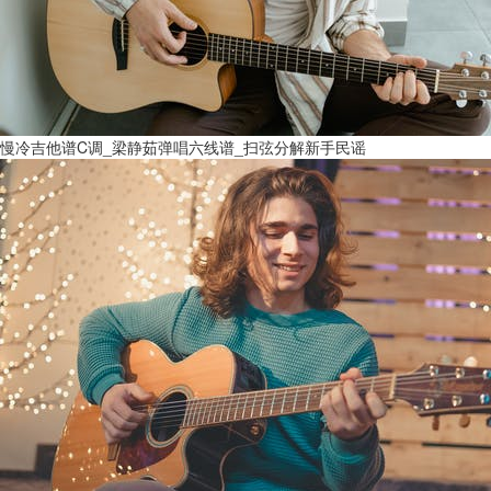
慢冷吉他谱C调_梁静茹弹唱六线谱_扫弦分解新手民谣