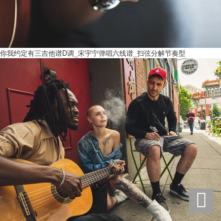
你我约定有三吉他谱D调_宋宇宁弹唱六线谱_扫弦分解节奏型
