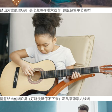
踏山河吉他谱G调_是七叔呢弹唱六线谱_原版超简单节奏型
情意结吉他谱C调（好听洗脑停不下来）邓岳章弹唱六线谱