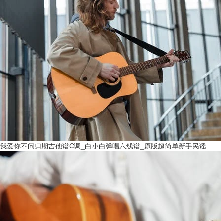
我爱你不问归期吉他谱C调_白小白弹唱六线谱_原版超简单新手民谣