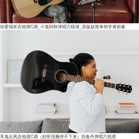
你爱我坏吉他谱C调_小鬼阿秋弹唱六线谱_原版超简单初学者前奏
耳鬼出风吉他谱C调（好听洗脑停不下来）回春丹弹唱六线谱