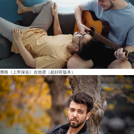
窦唯《上帝保佑》吉他谱（超好听版本）