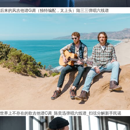
后来的风吉他谱G调（独特编配，太上头）陆三三弹唱六线谱
世界上不存在的歌吉他谱C调_陈奕迅弹唱六线谱_扫弦分解新手民谣