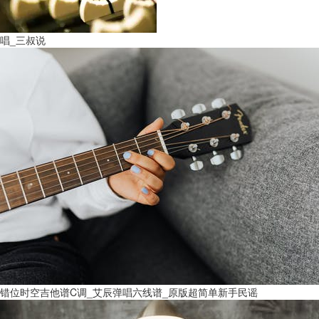
唱_三叔说
错位时空吉他谱C调_艾辰弹唱六线谱_原版超简单新手民谣