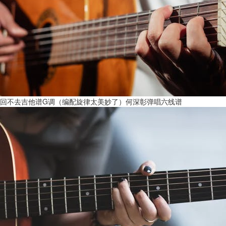
回不去吉他谱G调（编配旋律太美妙了）何深彰弹唱六线谱