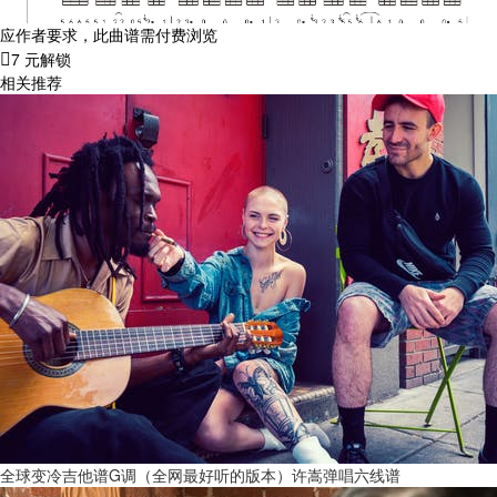
应作者要求，此曲谱需付费浏览
7 元解锁
相关推荐
全球变冷吉他谱G调（全网最好听的版本）许嵩弹唱六线谱