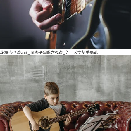
花海吉他谱G调_周杰伦弹唱六线谱_入门必学新手民谣