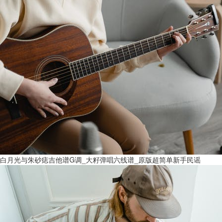
白月光与朱砂痣吉他谱G调_大籽弹唱六线谱_原版超简单新手民谣