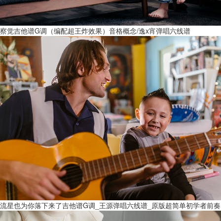
察觉吉他谱G调（编配超王炸效果）音格概念/逸x宵弹唱六线谱
流星也为你落下来了吉他谱G调_王源弹唱六线谱_原版超简单初学者前奏