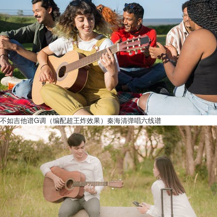
不如吉他谱G调（编配超王炸效果）秦海清弹唱六线谱