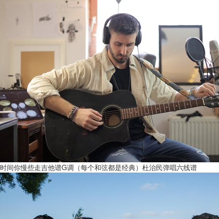
时间你慢些走吉他谱G调（每个和弦都是经典）杜治民弹唱六线谱