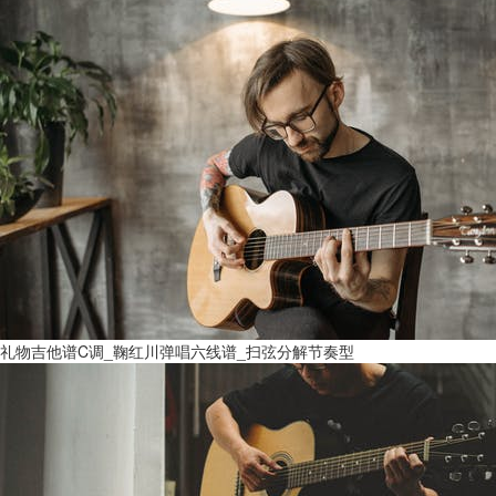
礼物吉他谱C调_鞠红川弹唱六线谱_扫弦分解节奏型