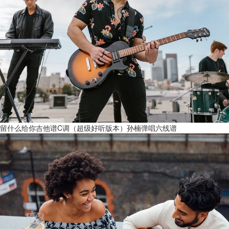
留什么给你吉他谱C调（超级好听版本）孙楠弹唱六线谱