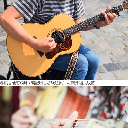
冬眠吉他谱C调（编配用心超级还原）司南弹唱六线谱