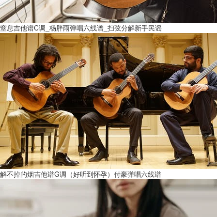
窒息吉他谱C调_杨胖雨弹唱六线谱_扫弦分解新手民谣
解不掉的烟吉他谱G调（好听到怀孕）付豪弹唱六线谱