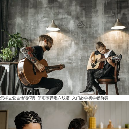
怎样去爱吉他谱C调_邵雨薇弹唱六线谱_入门必学初学者前奏