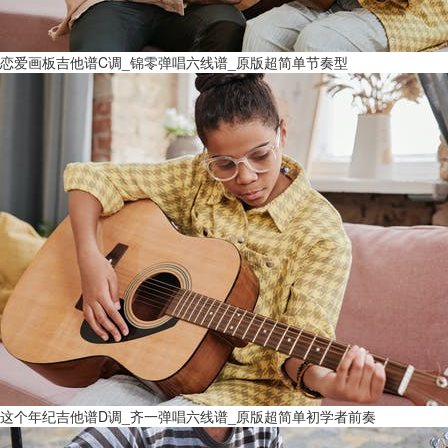
恋爱画板吉他谱C调_锦零弹唱六线谱_原版超简单节奏型
这个年纪吉他谱D调_齐一弹唱六线谱_原版超简单初学者前奏