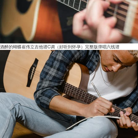
酒醉的蝴蝶崔伟立吉他谱C调（好听到怀孕）完整版弹唱六线谱