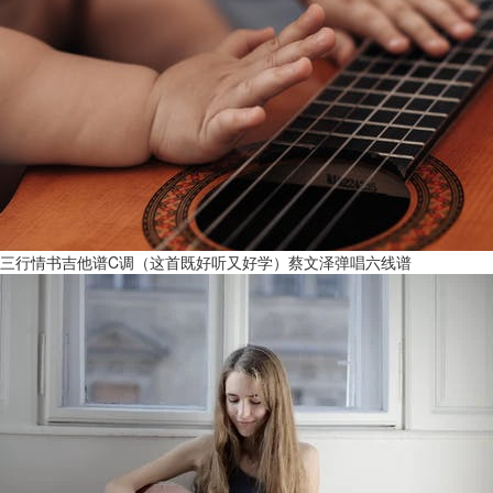
三行情书吉他谱C调（这首既好听又好学）蔡文泽弹唱六线谱