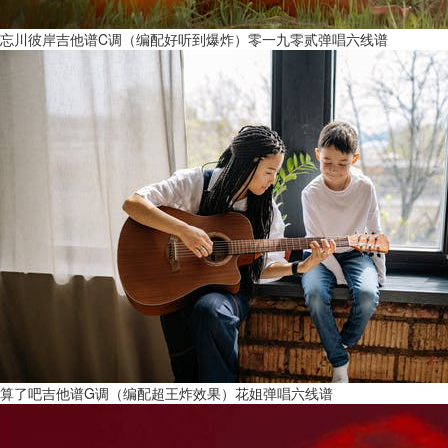
忘川彼岸吉他谱C调（编配好听到爆炸）零一九零贰弹唱六线谱
算了吧吉他谱G调（编配超王炸效果）花姐弹唱六线谱