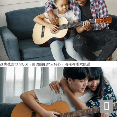
画离弦吉他谱C调（曲谱编配醉人醉心）海伦弹唱六线谱
