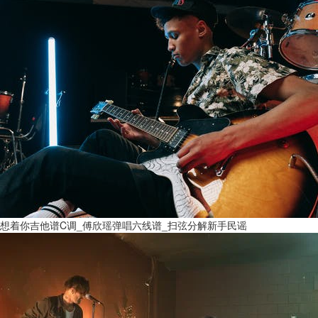
想着你吉他谱C调_傅欣瑶弹唱六线谱_扫弦分解新手民谣