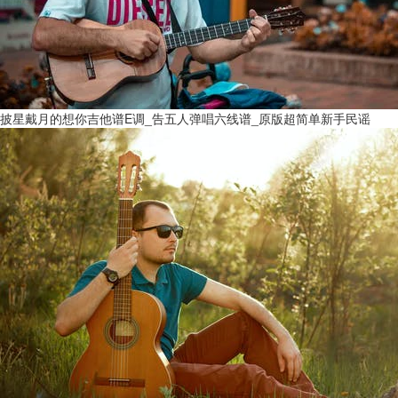
披星戴月的想你吉他谱E调_告五人弹唱六线谱_原版超简单新手民谣