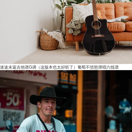
迷途未返吉他谱G调（这版本也太好听了）葡萄不愤怒弹唱六线谱