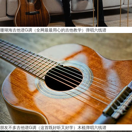
珊瑚海吉他谱G调（全网最最用心的吉他教学）弹唱六线谱
朋友不多吉他谱G调（这首既好听又好学）木梳弹唱六线谱