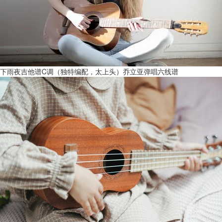
下雨夜吉他谱C调（独特编配，太上头）乔立亚弹唱六线谱