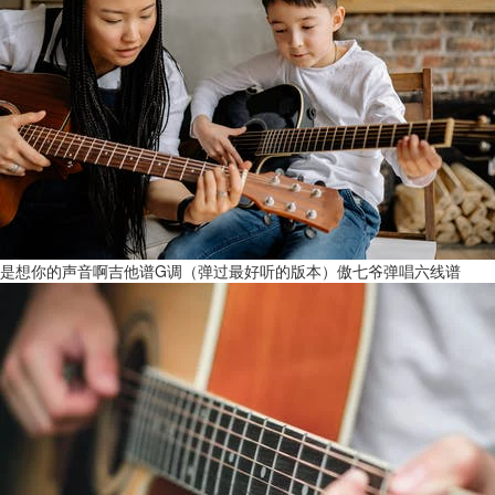
是想你的声音啊吉他谱G调（弹过最好听的版本）傲七爷弹唱六线谱