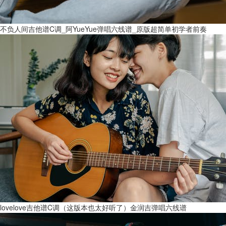
不负人间吉他谱C调_阿YueYue弹唱六线谱_原版超简单初学者前奏
lovelove吉他谱C调（这版本也太好听了）金润吉弹唱六线谱