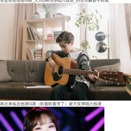
全是你吉他谱G调_大川Dietry弹唱六线谱_扫弦分解新手民谣
再次来临吉他谱G调（听着听着哭了）谢天笑弹唱六线谱