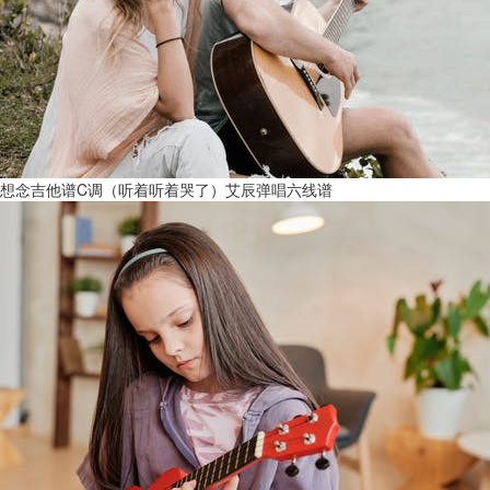
想念吉他谱C调（听着听着哭了）艾辰弹唱六线谱