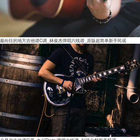
最向往的地方吉他谱C调_林俊杰弹唱六线谱_原版超简单新手民谣