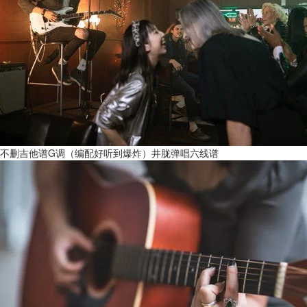
不删吉他谱G调（编配好听到爆炸）井胧弹唱六线谱