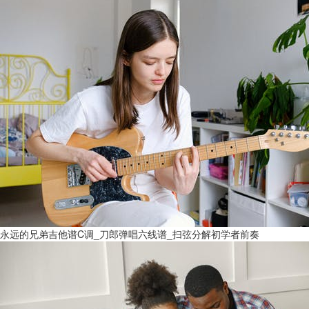
永远的兄弟吉他谱C调_刀郎弹唱六线谱_扫弦分解初学者前奏