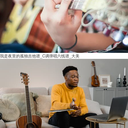
我是夜里的孤独吉他谱_C调弹唱六线谱_大美