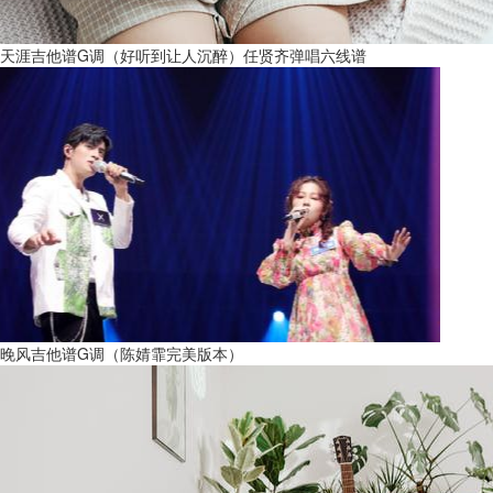
天涯吉他谱G调（好听到让人沉醉）任贤齐弹唱六线谱
晚风吉他谱G调（陈婧霏完美版本）