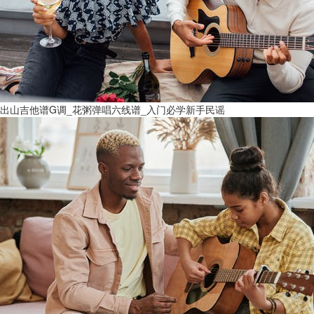
出山吉他谱G调_花粥弹唱六线谱_入门必学新手民谣