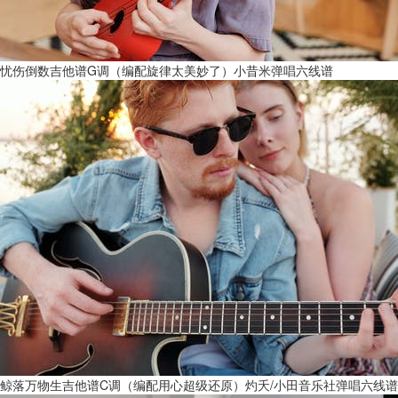
忧伤倒数吉他谱G调（编配旋律太美妙了）小昔米弹唱六线谱
鲸落万物生吉他谱C调（编配用心超级还原）灼夭/小田音乐社弹唱六线谱