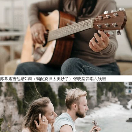
苏幕遮吉他谱C调（编配旋律太美妙了）张晓棠弹唱六线谱