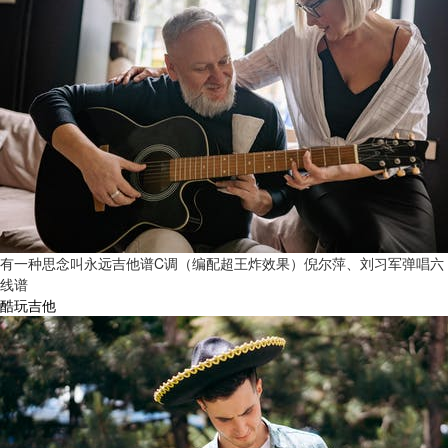
有一种思念叫永远吉他谱C调（编配超王炸效果）倪尔萍、刘习军弹唱六
线谱
酷玩吉他