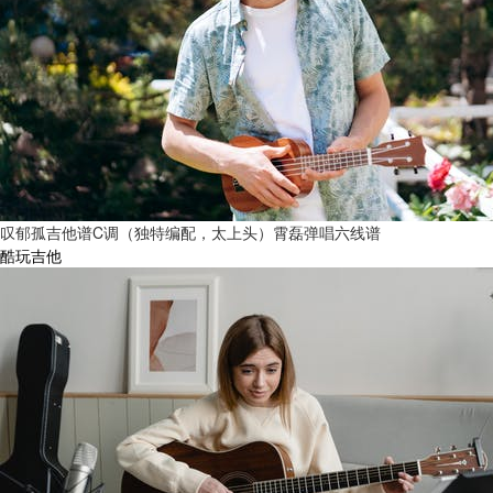
叹郁孤吉他谱C调（独特编配，太上头）霄磊弹唱六线谱
酷玩吉他