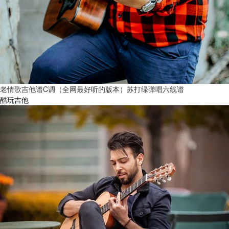
老情歌吉他谱C调（全网最好听的版本）苏打绿弹唱六线谱
酷玩吉他