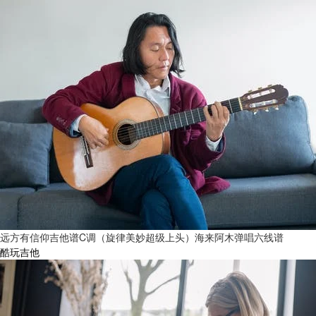
远方有信仰吉他谱C调（旋律美妙超级上头）海来阿木弹唱六线谱
酷玩吉他