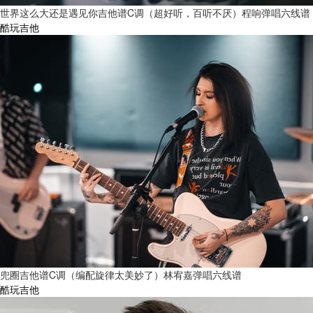
世界这么大还是遇见你吉他谱C调（超好听，百听不厌）程响弹唱六线谱
酷玩吉他
兜圈吉他谱C调（编配旋律太美妙了）林宥嘉弹唱六线谱
酷玩吉他