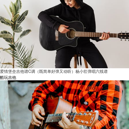
爱情堡垒吉他谱C调（既简单好弹又动听）杨小壮弹唱六线谱
酷玩吉他