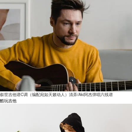
叙世吉他谱C调（编配宛如天籁动人）清弄/Aki阿杰弹唱六线谱
酷玩吉他