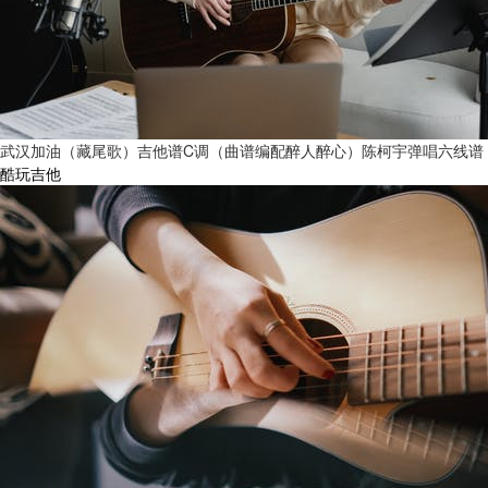
武汉加油（藏尾歌）吉他谱C调（曲谱编配醉人醉心）陈柯宇弹唱六线谱
酷玩吉他