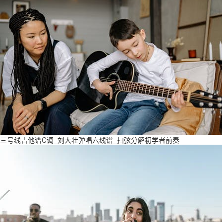
三号线吉他谱C调_刘大壮弹唱六线谱_扫弦分解初学者前奏