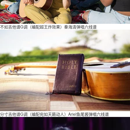
不如吉他谱G调（编配超王炸效果）秦海清弹唱六线谱
分寸吉他谱G调（编配宛如天籁动人）Ariel鱼尾酱弹唱六线谱