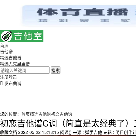
首页
吉他谱
精选吉他谱
精选尤克里里谱
搜索
注册
登录
发布曲谱
您的位置：
首页
精选吉他谱
初恋吉他谱
初恋吉他谱C调（简直是太经典了）
收藏文档
2022-05-22 15:18:15
阅读(
)
来源 : 弹手吉他
专辑 : 明日创作