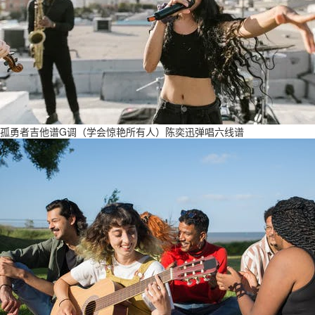
孤勇者吉他谱G调（学会惊艳所有人）陈奕迅弹唱六线谱