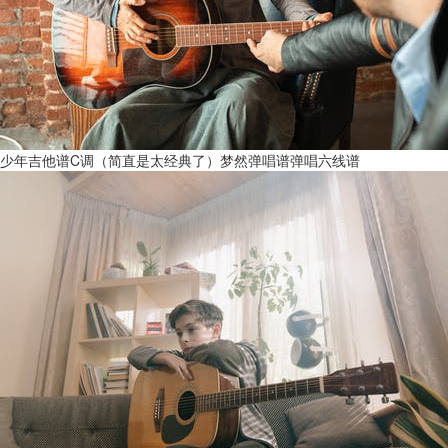
少年吉他谱C调（简直是太经典了）梦然弹唱谱弹唱六线谱