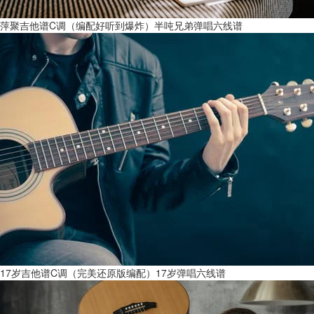
萍聚吉他谱C调（编配好听到爆炸）半吨兄弟弹唱六线谱
17岁吉他谱C调（完美还原版编配）17岁弹唱六线谱