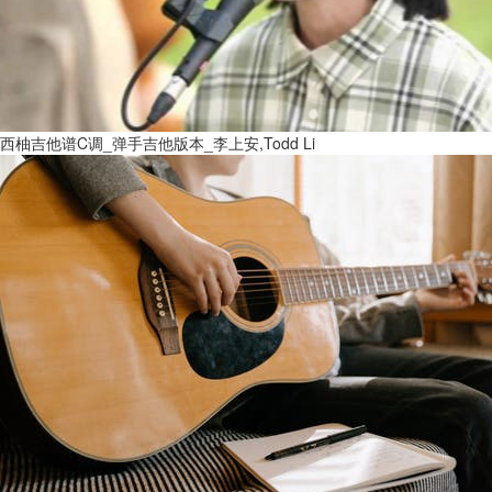
西柚吉他谱C调_弹手吉他版本_李上安,Todd Li