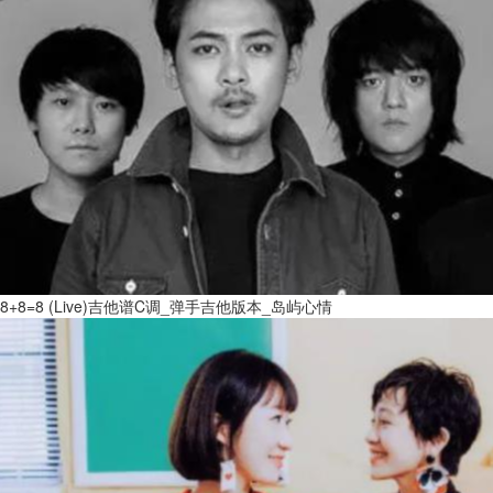
8+8=8 (Live)吉他谱C调_弹手吉他版本_岛屿心情