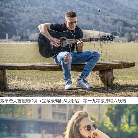
落单恋人吉他谱C调（宝藏级编配3秒沦陷）零一九零贰弹唱六线谱