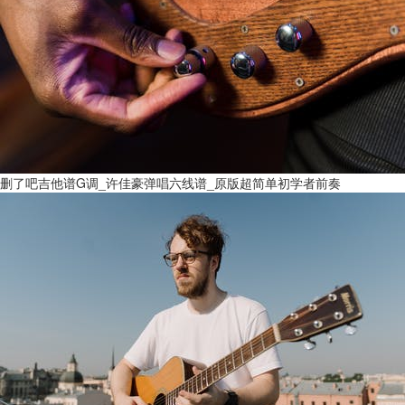
删了吧吉他谱G调_许佳豪弹唱六线谱_原版超简单初学者前奏