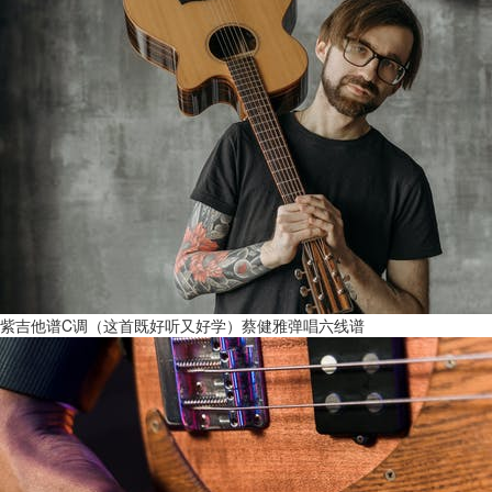
紫吉他谱C调（这首既好听又好学）蔡健雅弹唱六线谱