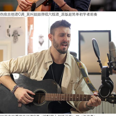
伤痕吉他谱C调_莫叫姐姐弹唱六线谱_原版超简单初学者前奏