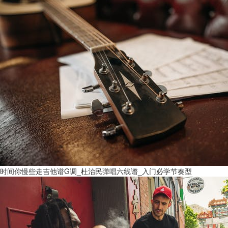
时间你慢些走吉他谱G调_杜治民弹唱六线谱_入门必学节奏型