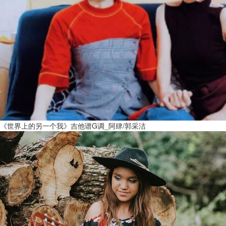
《世界上的另一个我》吉他谱G调_阿肆/郭采洁