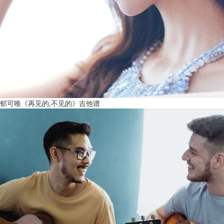
郁可唯《再见的,不见的》吉他谱