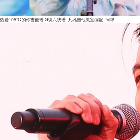
热爱105℃的你吉他谱 G调六线谱_凡凡吉他教室编配_阿肆