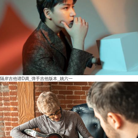
隔岸吉他谱D调_弹手吉他版本_姚六一