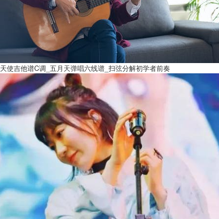
天使吉他谱C调_五月天弹唱六线谱_扫弦分解初学者前奏