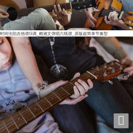
时间沦陷吉他谱G调_赖湘文弹唱六线谱_原版超简单节奏型
