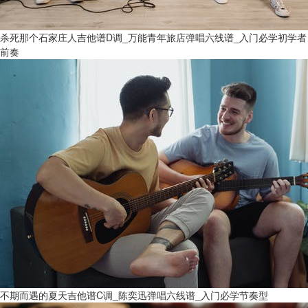
杀死那个石家庄人吉他谱D调_万能青年旅店弹唱六线谱_入门必学初学者
前奏
不期而遇的夏天吉他谱C调_陈奕迅弹唱六线谱_入门必学节奏型