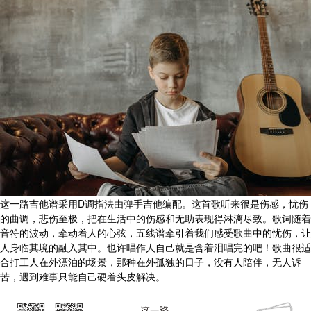
这一路吉他谱采用D调指法由弹手吉他编配。这首歌听来很是伤感，忧伤
的曲调，悲伤至极，把在生活中的伤感和无助表现得淋漓尽致。歌词随着
音符的波动，牵动着人的心弦，五线谱牵引着我们感受歌曲中的忧伤，让
人身临其境的融入其中。也许唱作人自己就是含着泪唱完的吧！歌曲很适
合打工人在外漂泊的场景，那种在外孤独的日子，没有人陪伴，无人诉
苦，遇到难事只能自己硬着头皮解决。