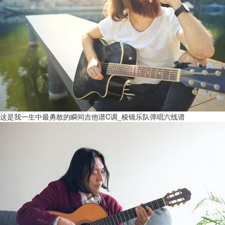
这是我一生中最勇敢的瞬间吉他谱C调_棱镜乐队弹唱六线谱