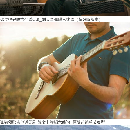
你过得好吗吉他谱C调_刘大拿弹唱六线谱（超好听版本）
孤独颂歌吉他谱C调_陈文非弹唱六线谱_原版超简单节奏型