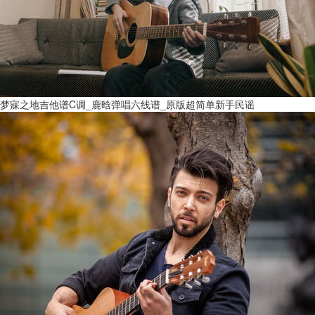
梦寐之地吉他谱C调_鹿晗弹唱六线谱_原版超简单新手民谣