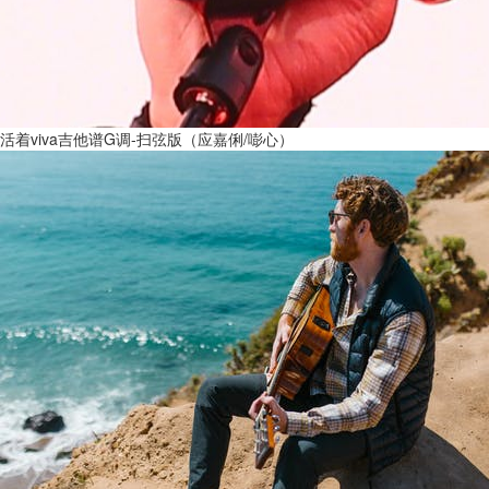
活着viva吉他谱G调-扫弦版（应嘉俐/嘭心）