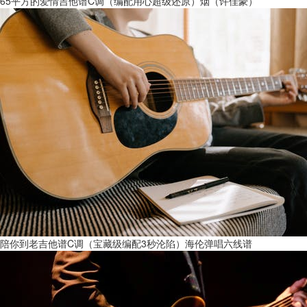
65平方的爱情吉他谱C调（编配用心超级还原）烟（许佳豪）
陪你到老吉他谱C调（宝藏级编配3秒沦陷）海伦弹唱六线谱