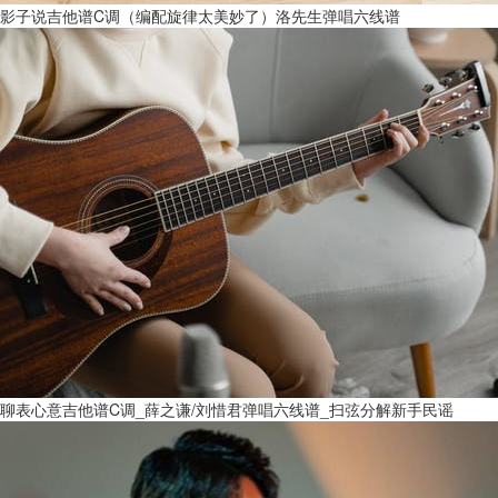
影子说吉他谱C调（编配旋律太美妙了）洛先生弹唱六线谱
聊表心意吉他谱C调_薛之谦/刘惜君弹唱六线谱_扫弦分解新手民谣