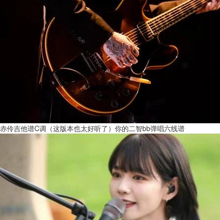
赤伶吉他谱C调（这版本也太好听了）你的二智bb弹唱六线谱