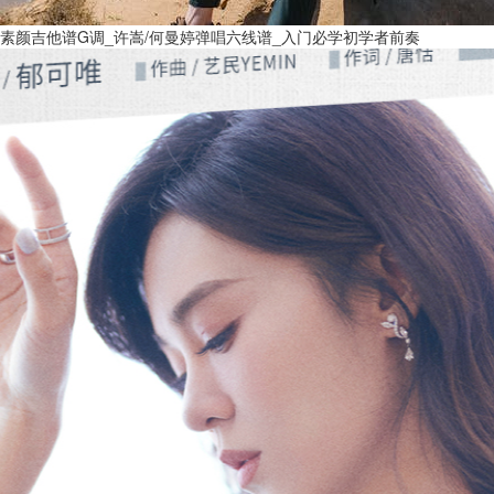
素颜吉他谱G调_许嵩/何曼婷弹唱六线谱_入门必学初学者前奏