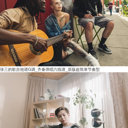
张三的歌吉他谱G调_齐秦弹唱六线谱_原版超简单节奏型