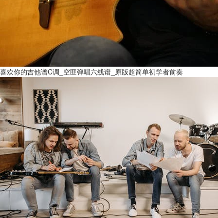
喜欢你的吉他谱C调_空匪弹唱六线谱_原版超简单初学者前奏