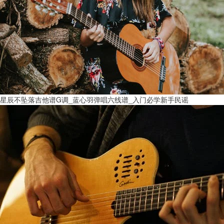
星辰不坠落吉他谱G调_蓝心羽弹唱六线谱_入门必学新手民谣