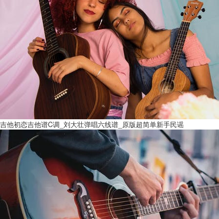
吉他初恋吉他谱C调_刘大壮弹唱六线谱_原版超简单新手民谣