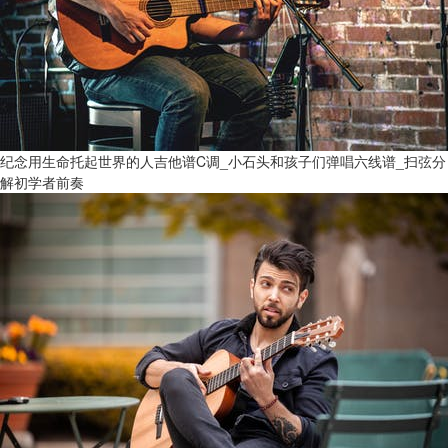
纪念用生命托起世界的人吉他谱C调_小石头和孩子们弹唱六线谱_扫弦分
解初学者前奏