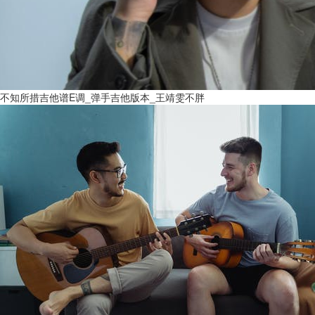
不知所措吉他谱E调_弹手吉他版本_王靖雯不胖