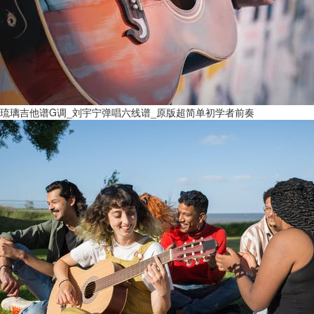
琉璃吉他谱G调_刘宇宁弹唱六线谱_原版超简单初学者前奏