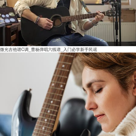
微光吉他谱C调_曹杨弹唱六线谱_入门必学新手民谣