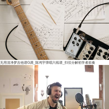
无用清净梦吉他谱G调_陈鸿宇弹唱六线谱_扫弦分解初学者前奏