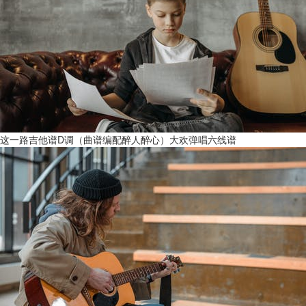
这一路吉他谱D调（曲谱编配醉人醉心）大欢弹唱六线谱