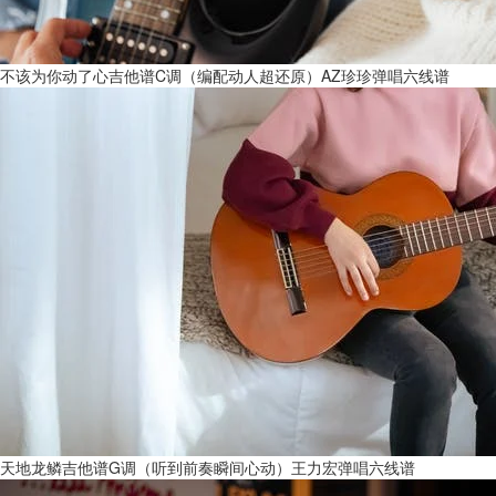
不该为你动了心吉他谱C调（编配动人超还原）AZ珍珍弹唱六线谱
天地龙鳞吉他谱G调（听到前奏瞬间心动）王力宏弹唱六线谱