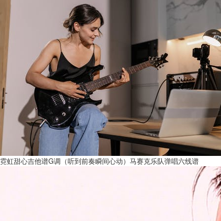
霓虹甜心吉他谱G调（听到前奏瞬间心动）马赛克乐队弹唱六线谱