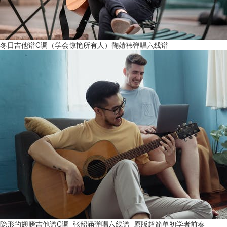
冬日吉他谱C调（学会惊艳所有人）鞠婧祎弹唱六线谱
隐形的翅膀吉他谱C调_张韶涵弹唱六线谱_原版超简单初学者前奏