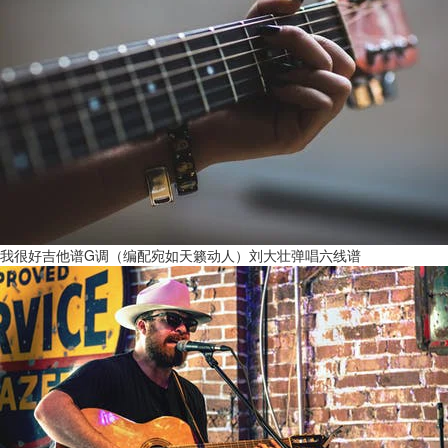
我很好吉他谱G调（编配宛如天籁动人）刘大壮弹唱六线谱