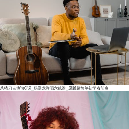
杀猪刀吉他谱G调_杨浩龙弹唱六线谱_原版超简单初学者前奏