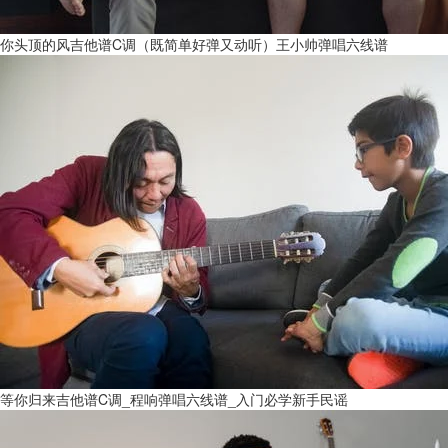
你头顶的风吉他谱C调（既简单好弹又动听）王小帅弹唱六线谱
等你归来吉他谱C调_程响弹唱六线谱_入门必学新手民谣