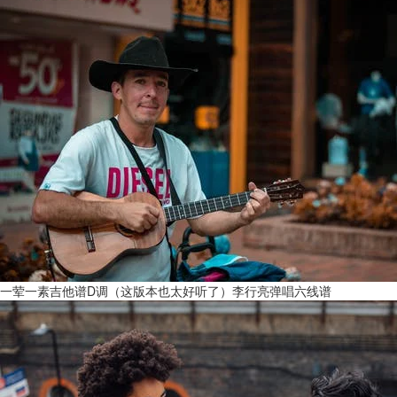
一荤一素吉他谱D调（这版本也太好听了）李行亮弹唱六线谱