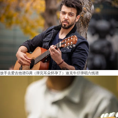
放手去爱吉他谱G调（弹完耳朵怀孕了）迪克牛仔弹唱六线谱