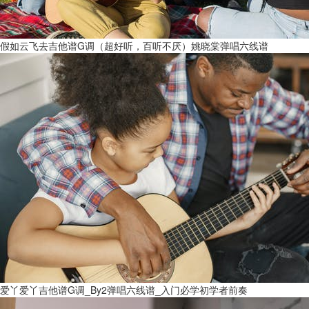
假如云飞去吉他谱G调（超好听，百听不厌）姚晓棠弹唱六线谱
爱丫爱丫吉他谱G调_By2弹唱六线谱_入门必学初学者前奏