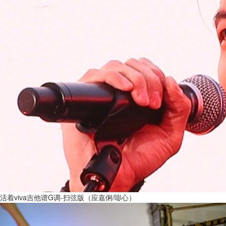
活着viva吉他谱G调-扫弦版（应嘉俐/嘭心）