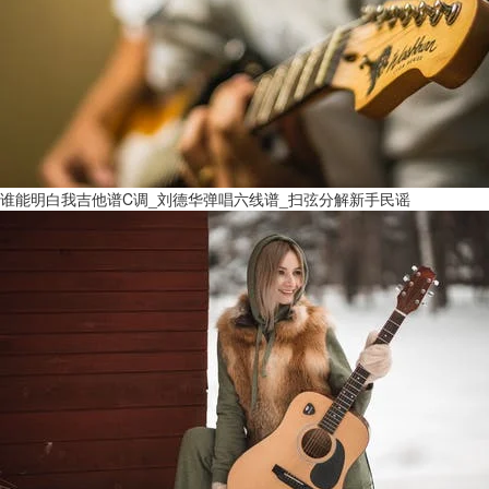
谁能明白我吉他谱C调_刘德华弹唱六线谱_扫弦分解新手民谣