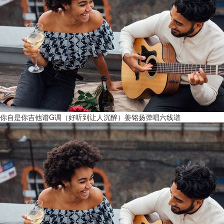
你自是你吉他谱G调（好听到让人沉醉）姜铭扬弹唱六线谱