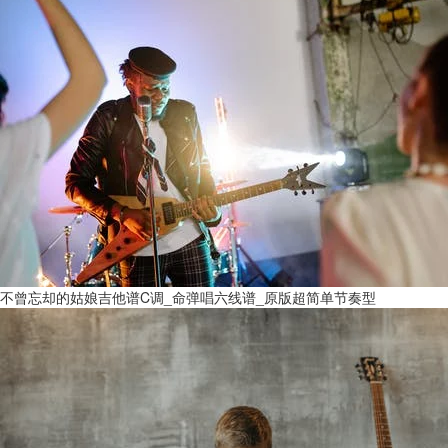
不曾忘却的姑娘吉他谱C调_命弹唱六线谱_原版超简单节奏型