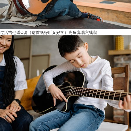
过活吉他谱C调（这首既好听又好学）高鱼弹唱六线谱