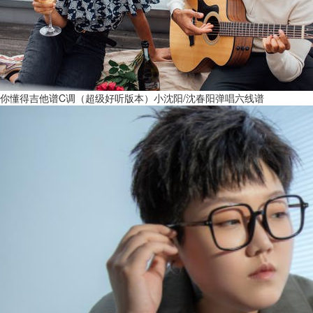
你懂得吉他谱C调（超级好听版本）小沈阳/沈春阳弹唱六线谱