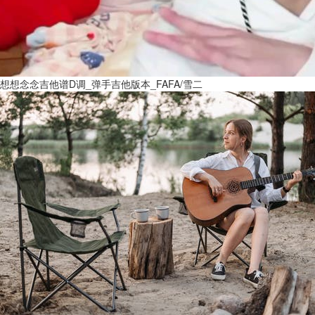
想想念念吉他谱D调_弹手吉他版本_FAFA/雪二