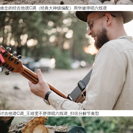
难念的经吉他谱C调（经典大神级编配）周华健弹唱六线谱
讨吉他谱C调_王靖雯不胖弹唱六线谱_扫弦分解节奏型