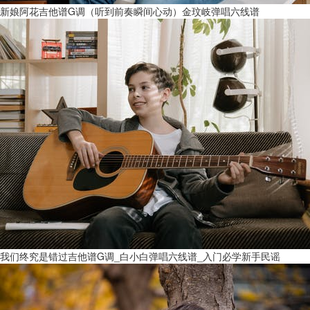
新娘阿花吉他谱G调（听到前奏瞬间心动）金玟岐弹唱六线谱
我们终究是错过吉他谱G调_白小白弹唱六线谱_入门必学新手民谣