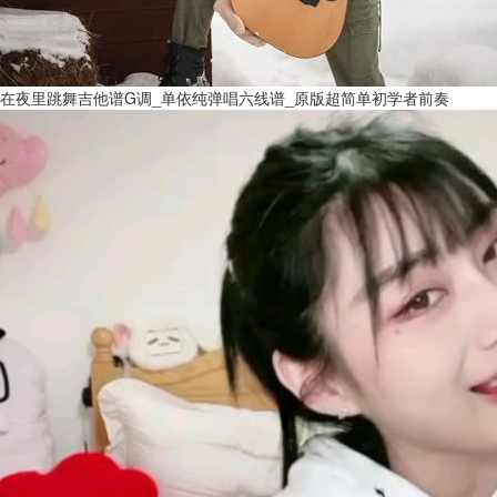
在夜里跳舞吉他谱G调_单依纯弹唱六线谱_原版超简单初学者前奏