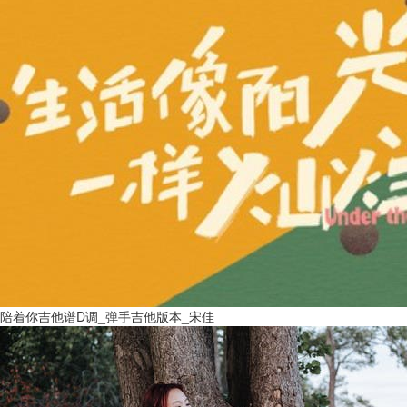
陪着你吉他谱D调_弹手吉他版本_宋佳