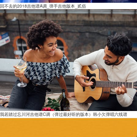
回不去的2018吉他谱A调_弹手吉他版本_贰佰
我若踏过忘川河吉他谱C调（弹过最好听的版本）韩小欠弹唱六线谱