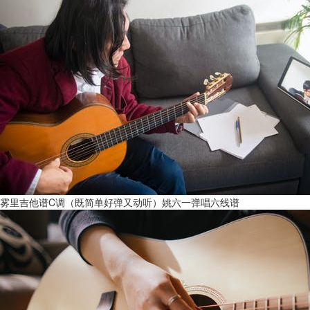
雾里吉他谱C调（既简单好弹又动听）姚六一弹唱六线谱