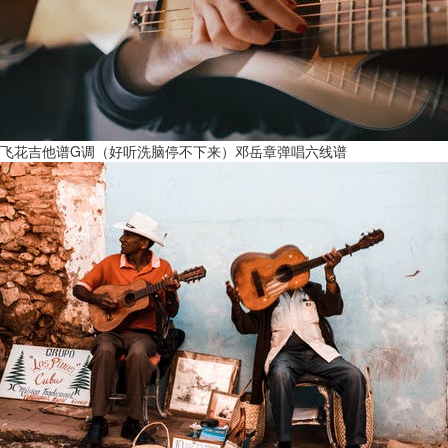
飞花吉他谱G调（好听洗脑停不下来）邓岳章弹唱六线谱