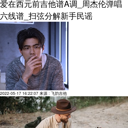
爱在西元前吉他谱A调_周杰伦弹唱
六线谱_扫弦分解新手民谣
2022-05-17 16:22:07
来源 : 飞韵吉他