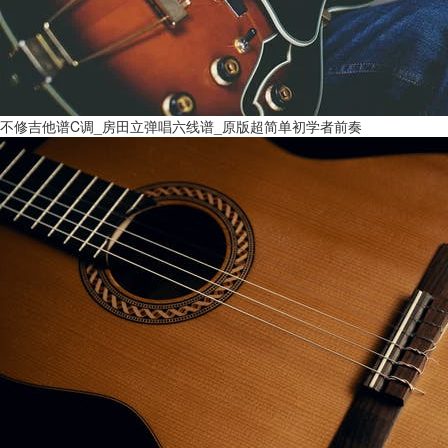
不修吉他谱C调_房田立弹唱六线谱_原版超简单初学者前奏