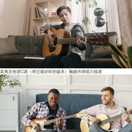
莫离吉他谱C调（弹过最好听的版本）鞠婧祎弹唱六线谱