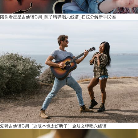
陪你看星星吉他谱C调_陈子晴弹唱六线谱_扫弦分解新手民谣
爱呀吉他谱C调（这版本也太好听了）金歧文弹唱六线谱