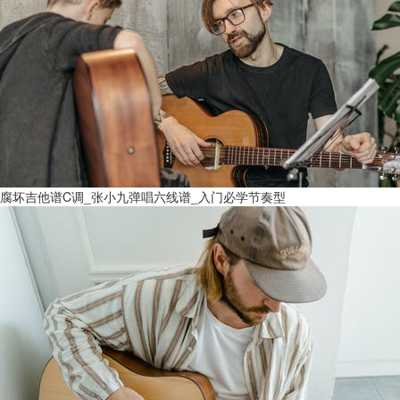
腐坏吉他谱C调_张小九弹唱六线谱_入门必学节奏型