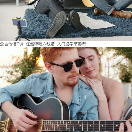
念吉他谱C调_任然弹唱六线谱_入门必学节奏型