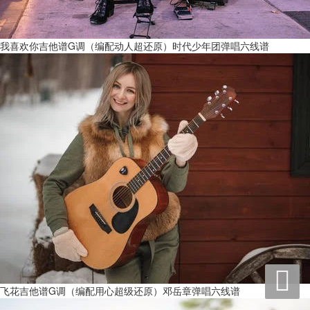
我喜欢你吉他谱G调（编配动人超还原）时代少年团弹唱六线谱

飞花吉他谱G调（编配用心超级还原）邓岳章弹唱六线谱