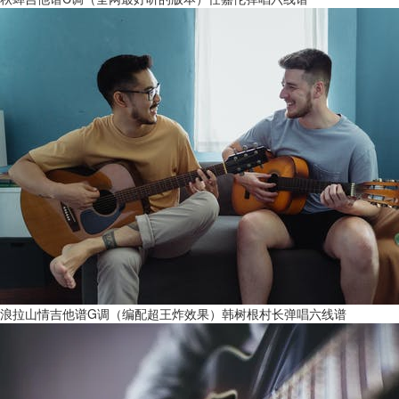
浪拉山情吉他谱G调（编配超王炸效果）韩树根村长弹唱六线谱