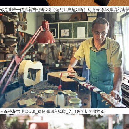
你是我唯一的执着吉他谱C调（编配经典超好听）马健涛/李冰弹唱六线谱
人面桃花吉他谱G调_徐良弹唱六线谱_入门必学初学者前奏