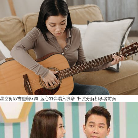
星空剪影吉他谱G调_蓝心羽弹唱六线谱_扫弦分解初学者前奏