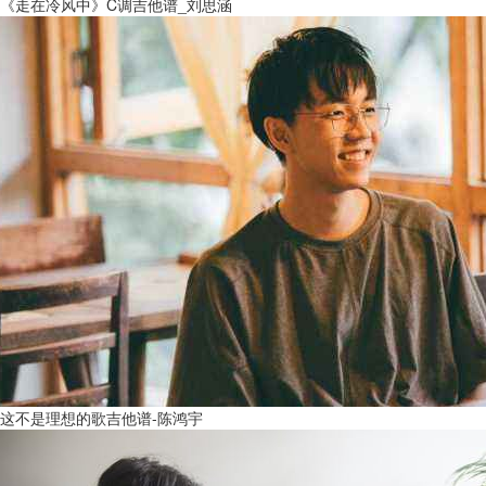
《走在冷风中》C调吉他谱_刘思涵
这不是理想的歌吉他谱-陈鸿宇