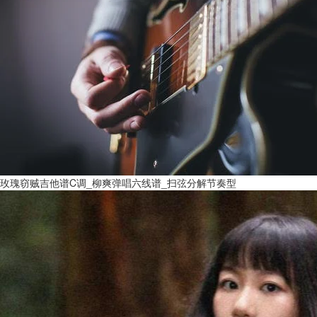
玫瑰窃贼吉他谱C调_柳爽弹唱六线谱_扫弦分解节奏型