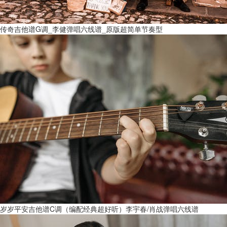
传奇吉他谱G调_李健弹唱六线谱_原版超简单节奏型
岁岁平安吉他谱C调（编配经典超好听）李宇春/肖战弹唱六线谱