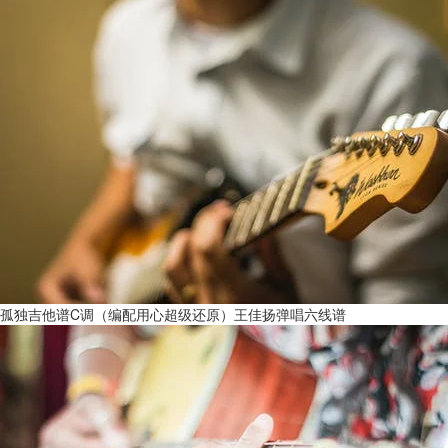
孤独吉他谱C调（编配用心超级还原）王佳扬弹唱六线谱