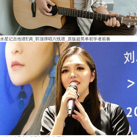
水星记吉他谱E调_郭顶弹唱六线谱_原版超简单初学者前奏