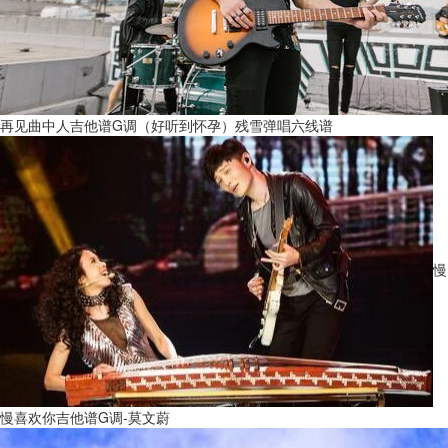
再见曲中人吉他谱G调（好听到怀孕）残雪弹唱六线谱
慢
慢喜欢你吉他谱G调-莫文蔚