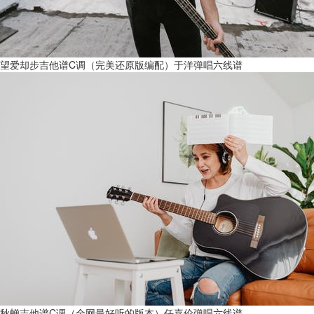
望爱却步吉他谱C调（完美还原版编配）于洋弹唱六线谱
秋蝉吉他谱C调（全网最好听的版本）任嘉伦弹唱六线谱