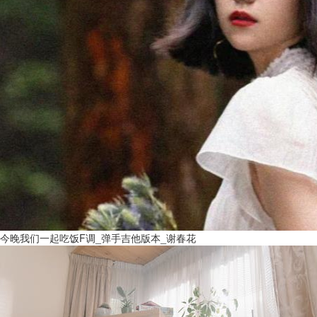
今晚我们一起吃饭F调_弹手吉他版本_谢春花