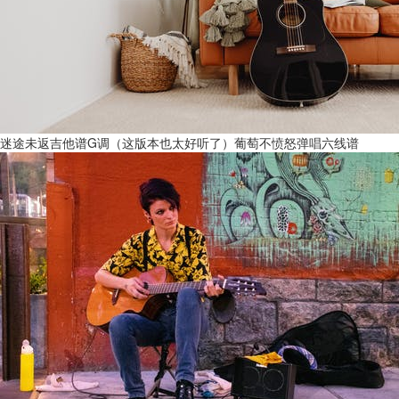
迷途未返吉他谱G调（这版本也太好听了）葡萄不愤怒弹唱六线谱