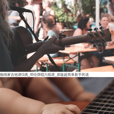
痴情冢吉他谱G调_邓伦弹唱六线谱_原版超简单新手民谣