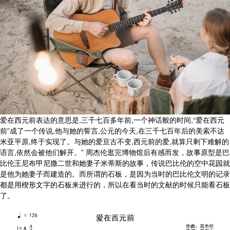
爱在西元前表达的意思是,三千七百多年前,一个神话般的时间,“爱在西元
前”成了一个传说,他与她的誓言,公元的今天,在三千七百年后的美索不达
米亚平原,终于实现了。与她的爱亘古不变,西元前的爱,就算只剩下难解的
语言,依然会被他们解开。” 周杰伦逛完博物馆后有感而发，故事原型是巴
比伦王尼布甲尼撒二世和她妻子米蒂斯的故事，传说巴比伦的空中花园就
是他为她妻子而建造的。而所谓的石板，是因为当时的巴比伦文明的记录
都是用楔形文字的石板来进行的，所以在看当时的文献的时候只能看石板
了。