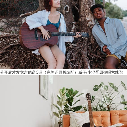
分开后才发觉吉他谱C调（完美还原版编配）威仔/小混蛋原弹唱六线谱