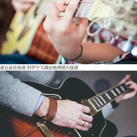
凌云寂吉他谱 刘宇宁 C调吉他弹唱六线谱