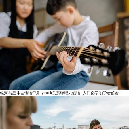
银河与星斗吉他谱G调_yihuik苡慧弹唱六线谱_入门必学初学者前奏