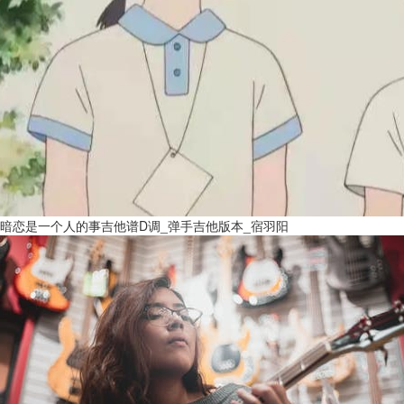
暗恋是一个人的事吉他谱D调_弹手吉他版本_宿羽阳