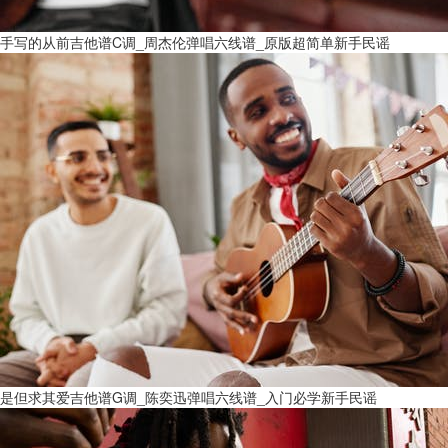
手写的从前吉他谱C调_周杰伦弹唱六线谱_原版超简单新手民谣
是但求其爱吉他谱G调_陈奕迅弹唱六线谱_入门必学新手民谣