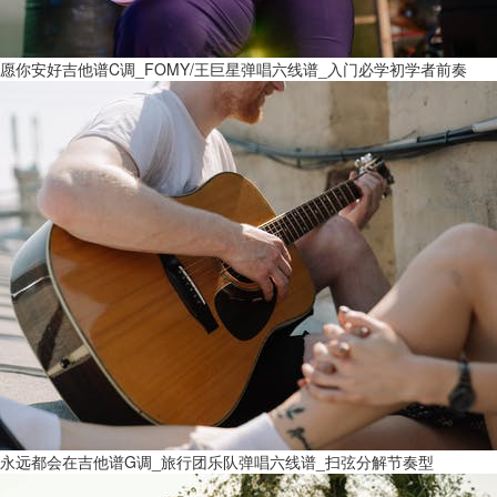
愿你安好吉他谱C调_FOMY/王巨星弹唱六线谱_入门必学初学者前奏
永远都会在吉他谱G调_旅行团乐队弹唱六线谱_扫弦分解节奏型