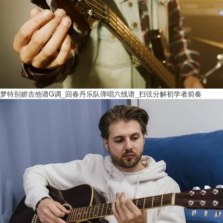
梦特别娇吉他谱G调_回春丹乐队弹唱六线谱_扫弦分解初学者前奏