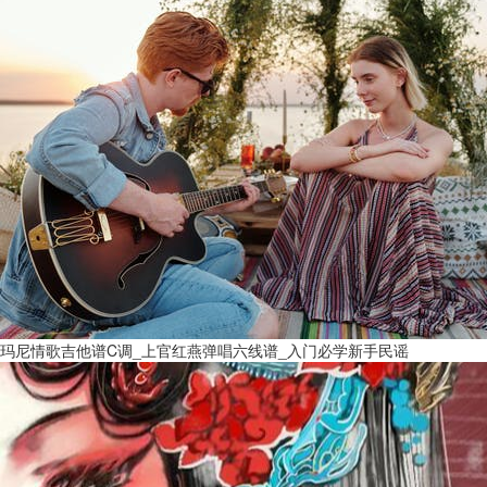
玛尼情歌吉他谱C调_上官红燕弹唱六线谱_入门必学新手民谣