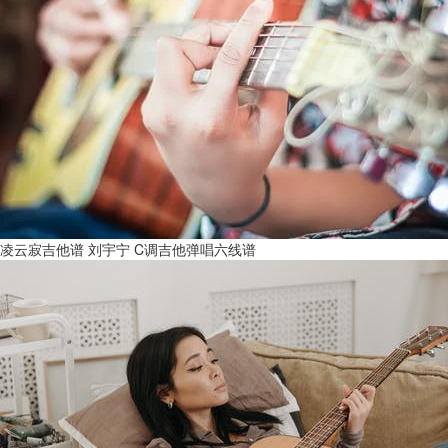
凌云寂吉他谱 刘宇宁 C调吉他弹唱六线谱