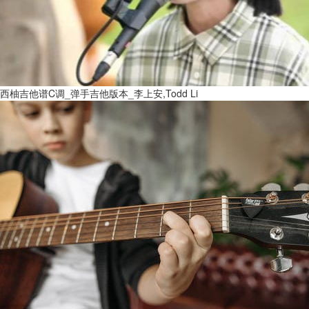
西柚吉他谱C调_弹手吉他版本_李上安,Todd Li