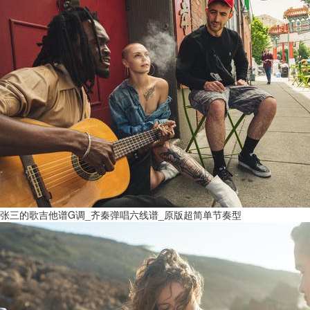
张三的歌吉他谱G调_齐秦弹唱六线谱_原版超简单节奏型