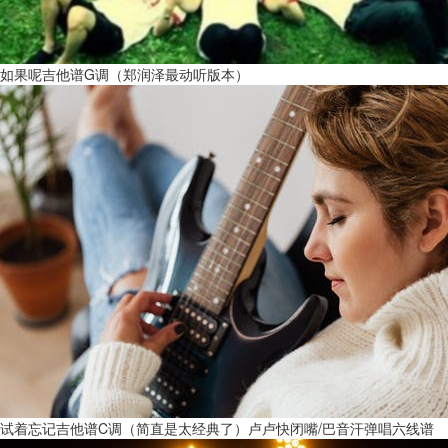
如果呢吉他谱G调（郑润泽最动听版本）
试着忘记吉他谱C调（简直是太经典了）卢卢快闭嘴/巴音汗弹唱六线谱