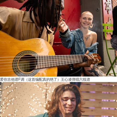
爱你吉他谱F调（这首编配真的绝了）王心凌弹唱六线谱