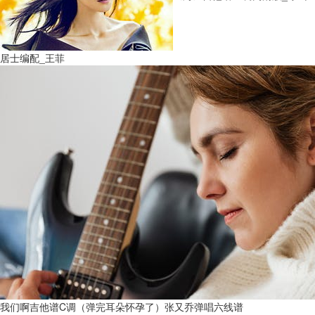
居士编配_王菲
我们啊吉他谱C调（弹完耳朵怀孕了）张又乔弹唱六线谱