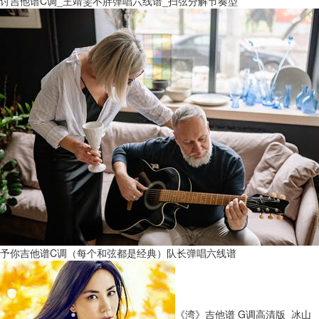
讨吉他谱C调_王靖雯不胖弹唱六线谱_扫弦分解节奏型
予你吉他谱C调（每个和弦都是经典）队长弹唱六线谱
《湾》吉他谱 G调高清版_冰山