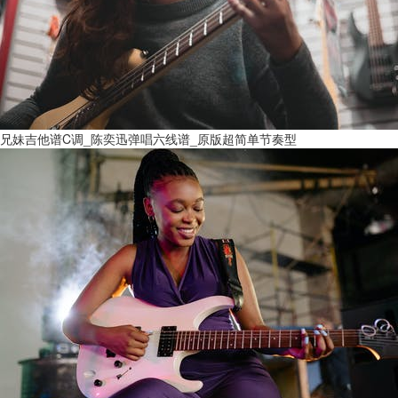
兄妹吉他谱C调_陈奕迅弹唱六线谱_原版超简单节奏型