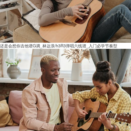
还是会想你吉他谱G调_林达浪/h3R3弹唱六线谱_入门必学节奏型