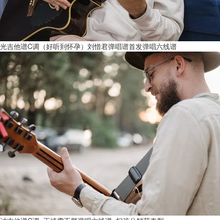
光吉他谱C调（好听到怀孕）刘惜君弹唱谱首发弹唱六线谱