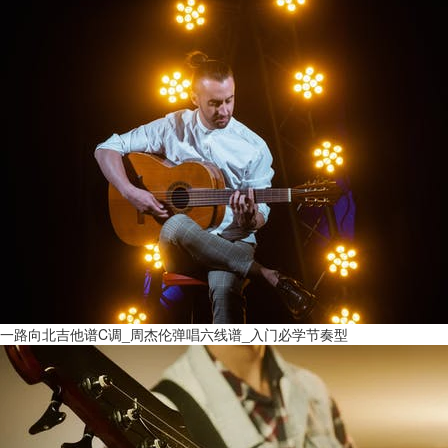
一路向北吉他谱C调_周杰伦弹唱六线谱_入门必学节奏型