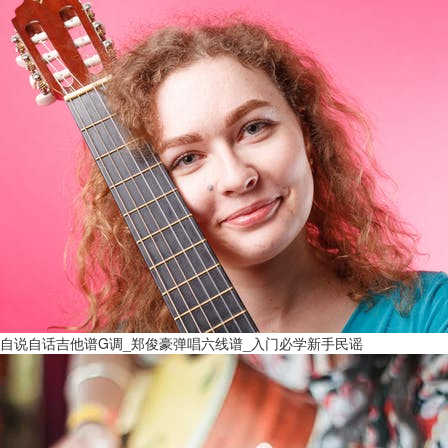
自说自话吉他谱G调_郑俊豪弹唱六线谱_入门必学新手民谣