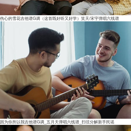
伤心的雪花吉他谱G调（这首既好听又好学）笑天/宋宇弹唱六线谱
因为你所以我吉他谱G调_五月天弹唱六线谱_扫弦分解新手民谣