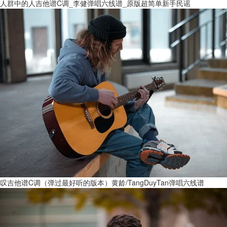
人群中的人吉他谱C调_李健弹唱六线谱_原版超简单新手民谣
叹吉他谱C调（弹过最好听的版本）黄龄/TangDuyTan弹唱六线谱