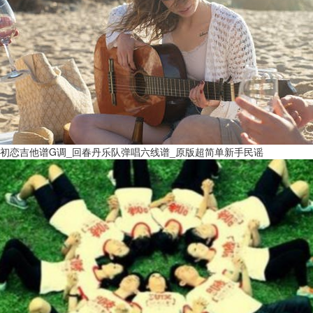
初恋吉他谱G调_回春丹乐队弹唱六线谱_原版超简单新手民谣