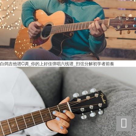
白鸽吉他谱C调_你的上好佳弹唱六线谱_扫弦分解初学者前奏
