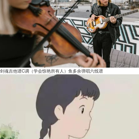
剑魂吉他谱C调（学会惊艳所有人）鱼多余弹唱六线谱