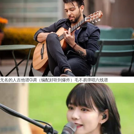
无名的人吉他谱G调（编配好听到爆炸）毛不易弹唱六线谱