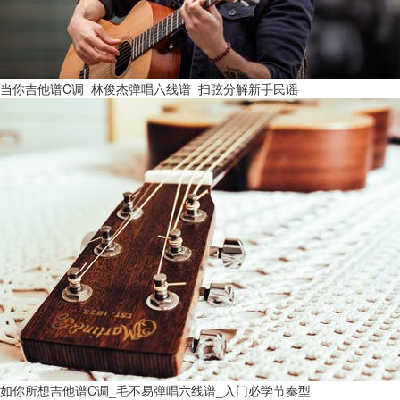
当你吉他谱C调_林俊杰弹唱六线谱_扫弦分解新手民谣
如你所想吉他谱C调_毛不易弹唱六线谱_入门必学节奏型