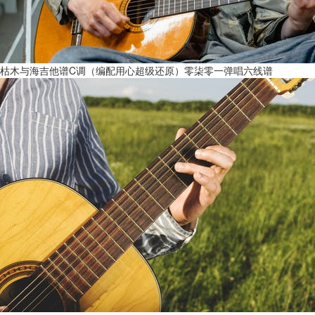
枯木与海吉他谱C调（编配用心超级还原）零柒零一弹唱六线谱