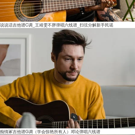
说说话吉他谱C调_王靖雯不胖弹唱六线谱_扫弦分解新手民谣
痴情冢吉他谱G调（学会惊艳所有人）邓论弹唱六线谱