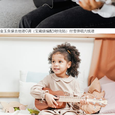
金玉良缘吉他谱C调（宝藏级编配3秒沦陷）付雪弹唱六线谱