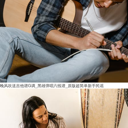
晚风吹送吉他谱G调_黑雄弹唱六线谱_原版超简单新手民谣