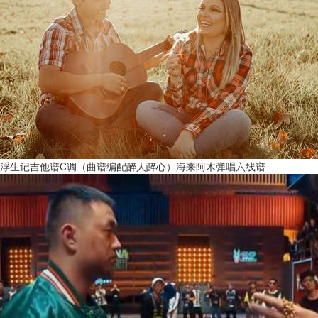
浮生记吉他谱C调（曲谱编配醉人醉心）海来阿木弹唱六线谱