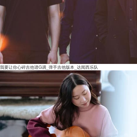
我要让你心碎吉他谱G调_弹手吉他版本_达闻西乐队