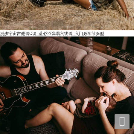
漫步宇宙吉他谱C调_蓝心羽弹唱六线谱_入门必学节奏型
