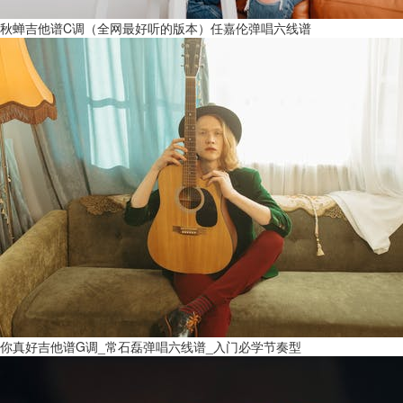
秋蝉吉他谱C调（全网最好听的版本）任嘉伦弹唱六线谱
你真好吉他谱G调_常石磊弹唱六线谱_入门必学节奏型