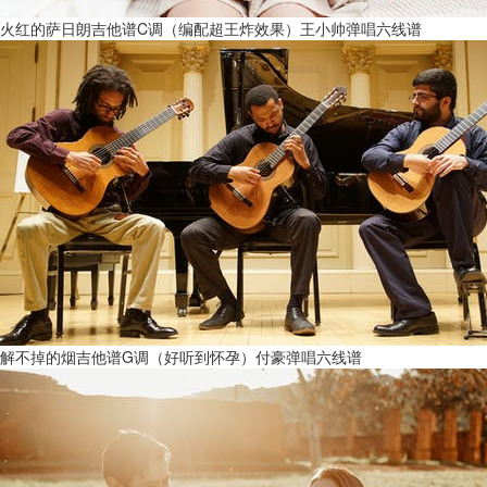
火红的萨日朗吉他谱C调（编配超王炸效果）王小帅弹唱六线谱
解不掉的烟吉他谱G调（好听到怀孕）付豪弹唱六线谱