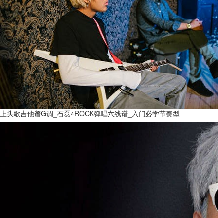
上头歌吉他谱G调_石磊4ROCK弹唱六线谱_入门必学节奏型