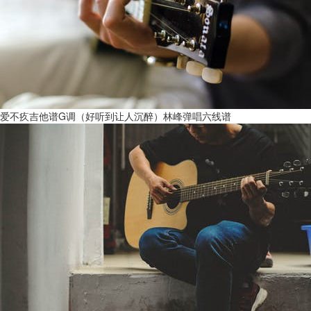
爱不疚吉他谱G调（好听到让人沉醉）林峰弹唱六线谱