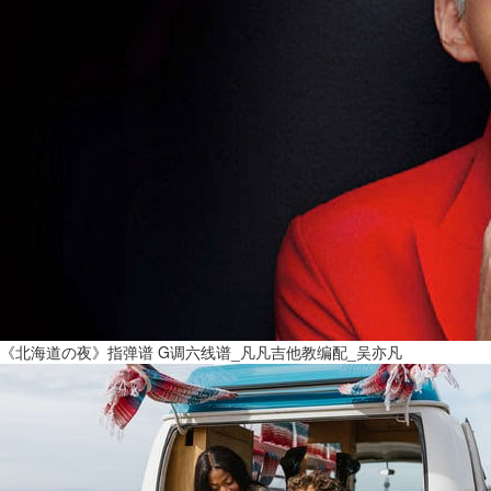
《北海道の夜》指弹谱 G调六线谱_凡凡吉他教编配_吴亦凡