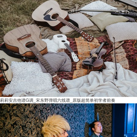
莉莉安吉他谱G调_宋东野弹唱六线谱_原版超简单初学者前奏