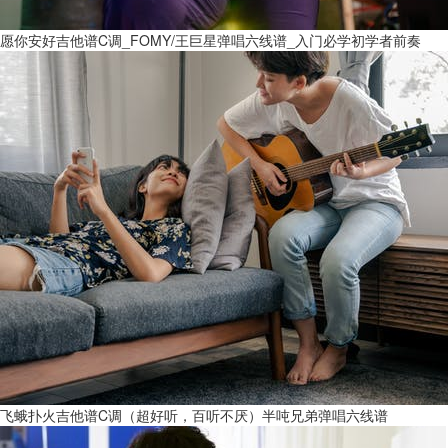
愿你安好吉他谱C调_FOMY/王巨星弹唱六线谱_入门必学初学者前奏
飞蛾扑火吉他谱C调（超好听，百听不厌）半吨兄弟弹唱六线谱