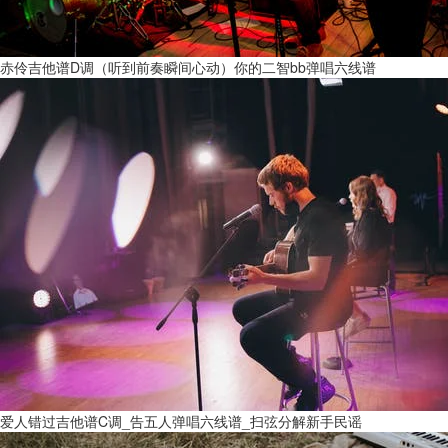
赤伶吉他谱D调（听到前奏瞬间心动）你的二智bb弹唱六线谱
爱人错过吉他谱C调_告五人弹唱六线谱_扫弦分解新手民谣