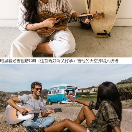
暗里着迷吉他谱C调（这首既好听又好学）吉他的天空弹唱六线谱