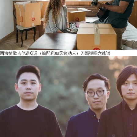
西海情歌吉他谱G调（编配宛如天籁动人）刀郎弹唱六线谱