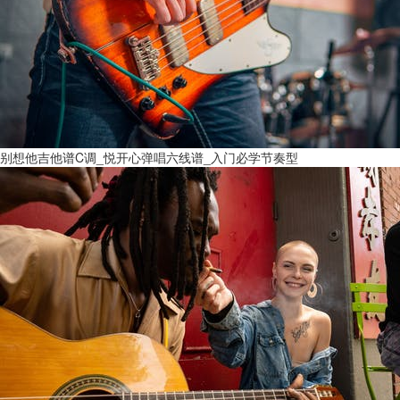
别想他吉他谱C调_悦开心弹唱六线谱_入门必学节奏型