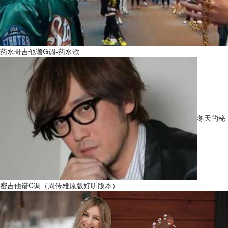
药水哥吉他谱G调-药水歌
冬天的秘
密吉他谱C调（周传雄原版好听版本）