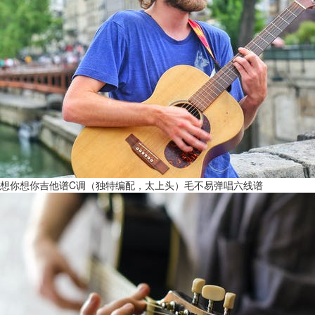
想你想你吉他谱C调（独特编配，太上头）毛不易弹唱六线谱