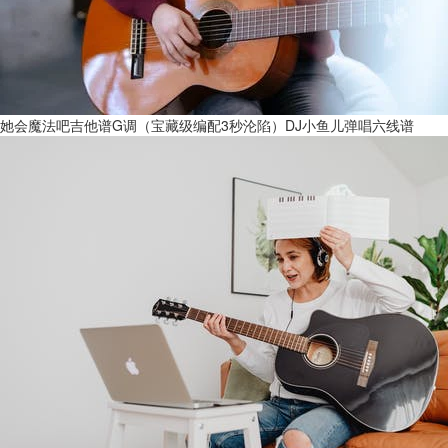
她会魔法吧吉他谱G调（宝藏级编配3秒沦陷）DJ小鱼儿弹唱六线谱