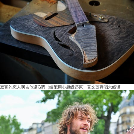
寂寞的恋人啊吉他谱G调（编配用心超级还原）莫文蔚弹唱六线谱