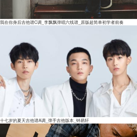
我在你身后吉他谱C调_李飘飘弹唱六线谱_原版超简单初学者前奏
十七岁的夏天吉他谱A调_弹手吉他版本_钟易轩