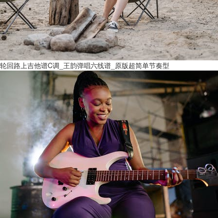
轮回路上吉他谱C调_王韵弹唱六线谱_原版超简单节奏型