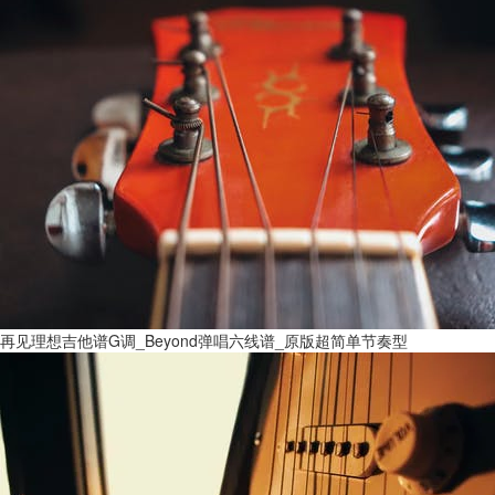
再见理想吉他谱G调_Beyond弹唱六线谱_原版超简单节奏型