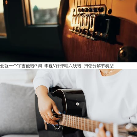
爱就一个字吉他谱G调_李巍V仔弹唱六线谱_扫弦分解节奏型