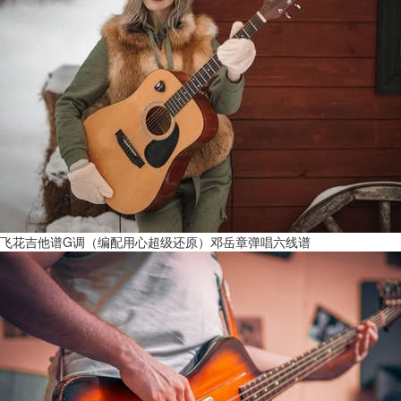
飞花吉他谱G调（编配用心超级还原）邓岳章弹唱六线谱