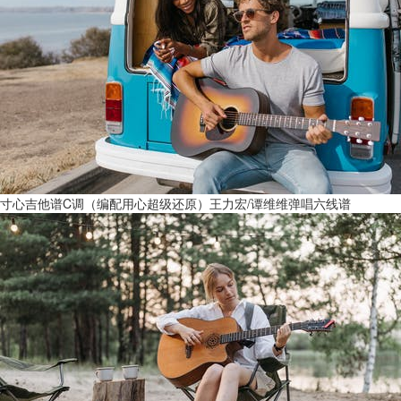
寸心吉他谱C调（编配用心超级还原）王力宏/谭维维弹唱六线谱