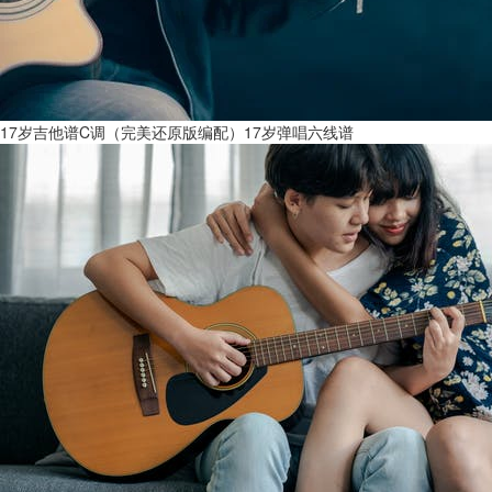
17岁吉他谱C调（完美还原版编配）17岁弹唱六线谱