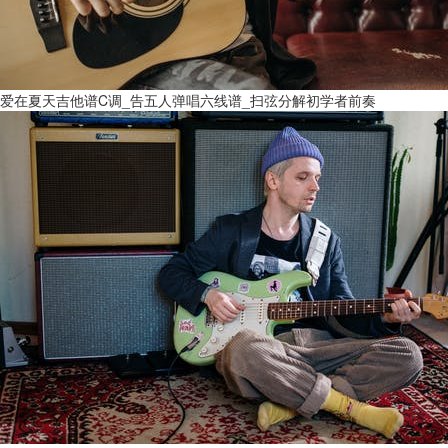
爱在夏天吉他谱C调_告五人弹唱六线谱_扫弦分解初学者前奏