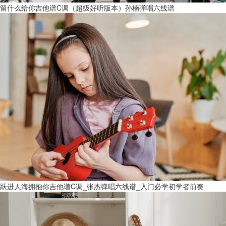
留什么给你吉他谱C调（超级好听版本）孙楠弹唱六线谱
跃进人海拥抱你吉他谱C调_张杰弹唱六线谱_入门必学初学者前奏