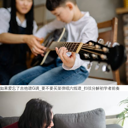
如果爱忘了吉他谱G调_要不要买菜弹唱六线谱_扫弦分解初学者前奏