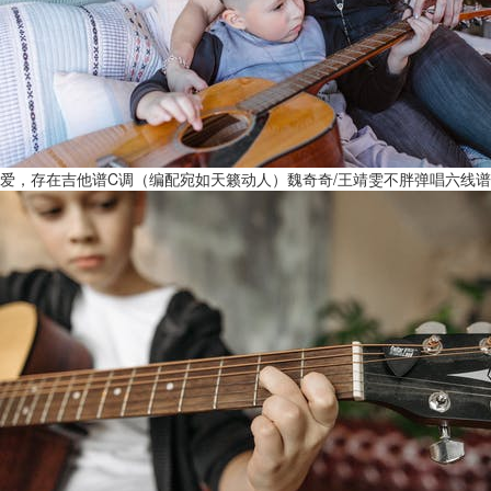
爱，存在吉他谱C调（编配宛如天籁动人）魏奇奇/王靖雯不胖弹唱六线谱