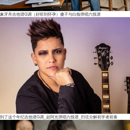
象牙舟吉他谱G调（好听到怀孕）傻子与白痴弹唱六线谱
到了这个年纪吉他谱G调_赵阿光弹唱六线谱_扫弦分解初学者前奏