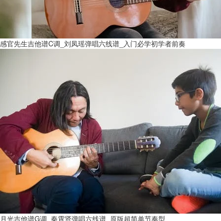
感官先生吉他谱C调_刘凤瑶弹唱六线谱_入门必学初学者前奏
月光吉他谱G调_秦霄贤弹唱六线谱_原版超简单节奏型