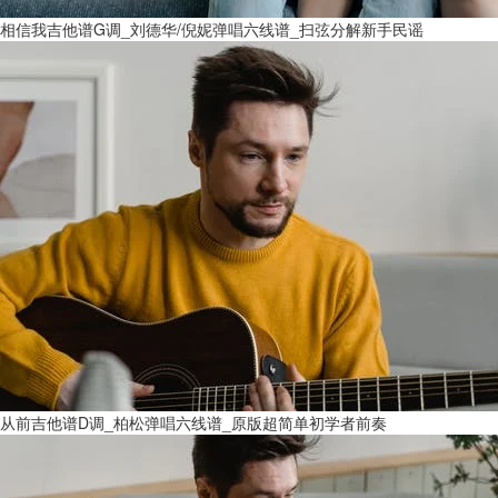
相信我吉他谱G调_刘德华/倪妮弹唱六线谱_扫弦分解新手民谣
从前吉他谱D调_柏松弹唱六线谱_原版超简单初学者前奏