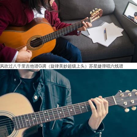
风吹过八千里吉他谱G调（旋律美妙超级上头）苏星婕弹唱六线谱