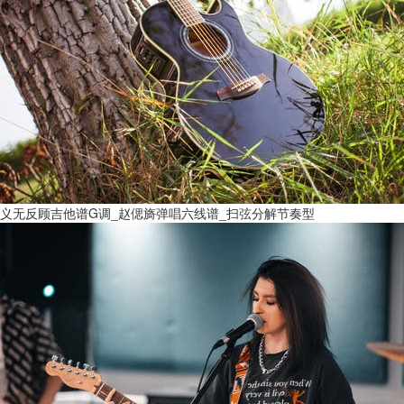
义无反顾吉他谱G调_赵偲旖弹唱六线谱_扫弦分解节奏型