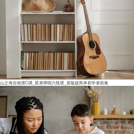
山之海吉他谱C调_星弟弹唱六线谱_原版超简单初学者前奏