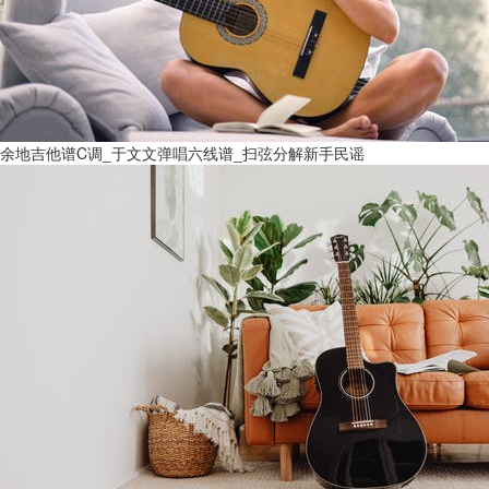
余地吉他谱C调_于文文弹唱六线谱_扫弦分解新手民谣