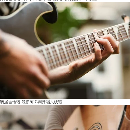
谪居吉他谱 浅影阿 C调弹唱六线谱