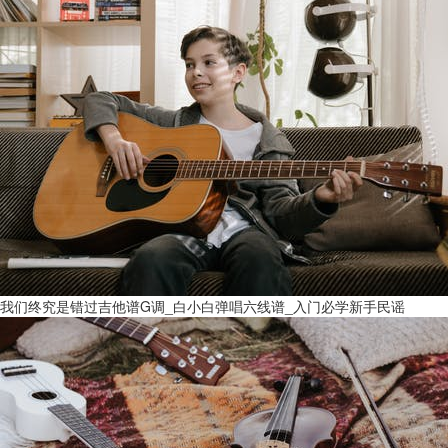
我们终究是错过吉他谱G调_白小白弹唱六线谱_入门必学新手民谣