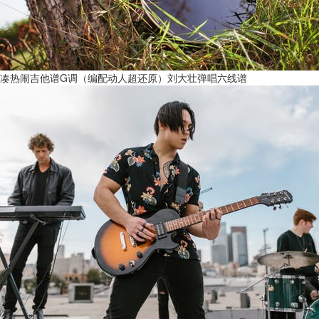
凑热闹吉他谱G调（编配动人超还原）刘大壮弹唱六线谱