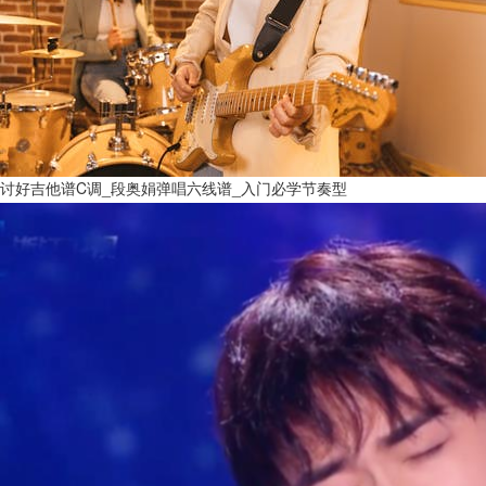
讨好吉他谱C调_段奥娟弹唱六线谱_入门必学节奏型