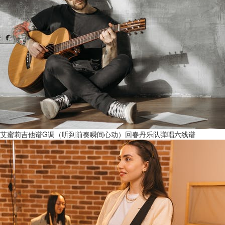
艾蜜莉吉他谱G调（听到前奏瞬间心动）回春丹乐队弹唱六线谱