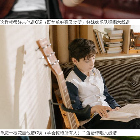
这样就很好吉他谱C调（既简单好弹又动听）好妹妹乐队弹唱六线谱
单恋一枝花吉他谱C调（学会惊艳所有人）丫蛋蛋弹唱六线谱