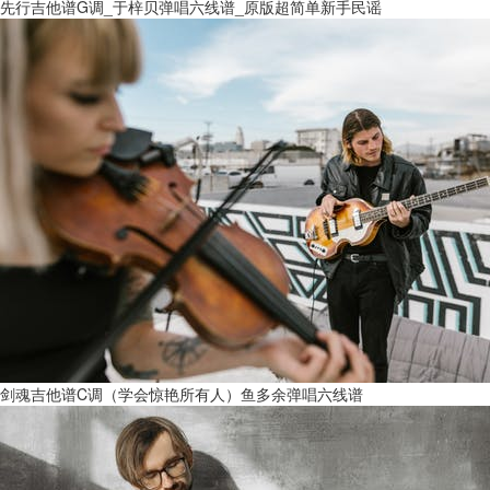
先行吉他谱G调_于梓贝弹唱六线谱_原版超简单新手民谣
剑魂吉他谱C调（学会惊艳所有人）鱼多余弹唱六线谱