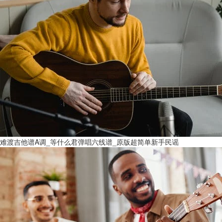
难渡吉他谱A调_等什么君弹唱六线谱_原版超简单新手民谣