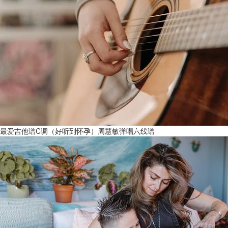
最爱吉他谱C调（好听到怀孕）周慧敏弹唱六线谱