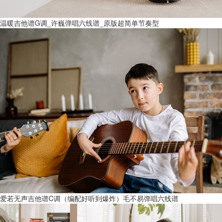
温暖吉他谱G调_许巍弹唱六线谱_原版超简单节奏型
爱若无声吉他谱C调（编配好听到爆炸）毛不易弹唱六线谱