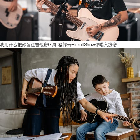
我用什么把你留住吉他谱G调_福禄寿FloruitShow弹唱六线谱