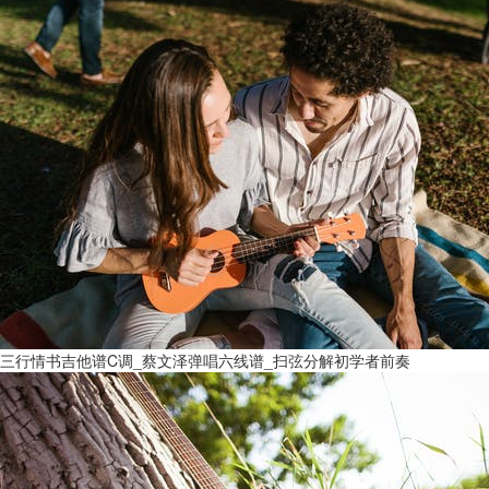
三行情书吉他谱C调_蔡文泽弹唱六线谱_扫弦分解初学者前奏