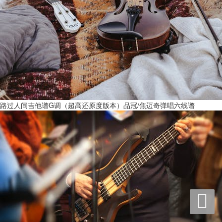
路过人间吉他谱G调（超高还原度版本）品冠/焦迈奇弹唱六线谱
