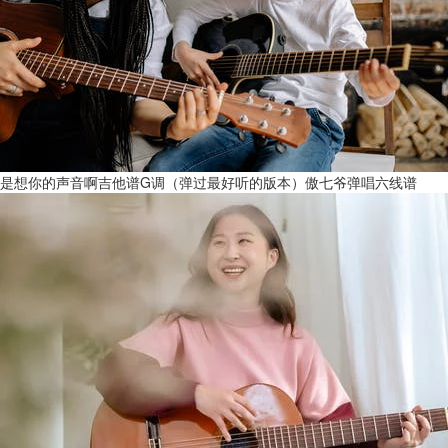
是想你的声音啊吉他谱G调（弹过最好听的版本）傲七爷弹唱六线谱