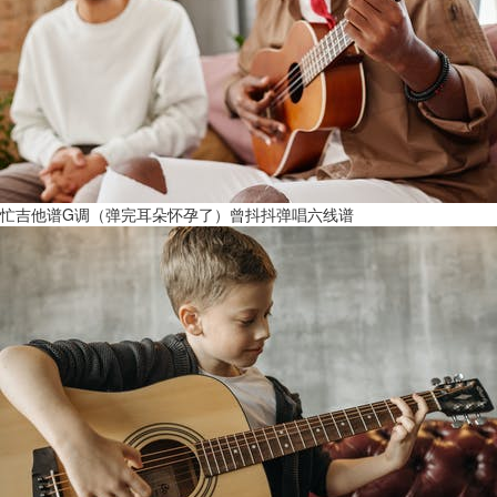
忙吉他谱G调（弹完耳朵怀孕了）曾抖抖弹唱六线谱