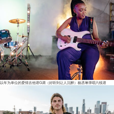
以年为单位的爱情吉他谱G调（好听到让人沉醉）杨丞琳弹唱六线谱