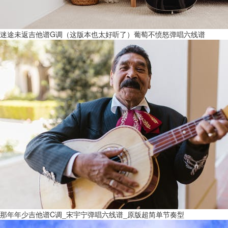
迷途未返吉他谱G调（这版本也太好听了）葡萄不愤怒弹唱六线谱
那年年少吉他谱C调_宋宇宁弹唱六线谱_原版超简单节奏型