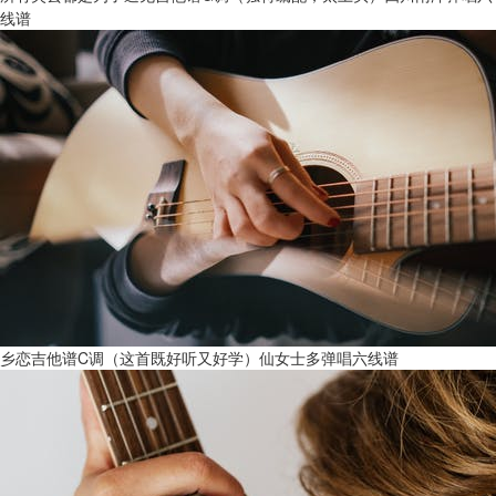
线谱
乡恋吉他谱C调（这首既好听又好学）仙女士多弹唱六线谱