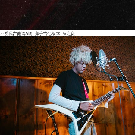
不爱我吉他谱A调_弹手吉他版本_薛之谦