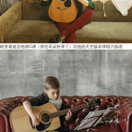
暗里着迷吉他谱C调（弹完耳朵怀孕了）吉他的天空版本弹唱六线谱