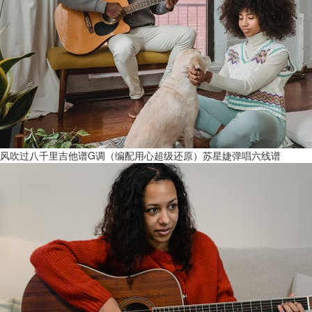
风吹过八千里吉他谱G调（编配用心超级还原）苏星婕弹唱六线谱