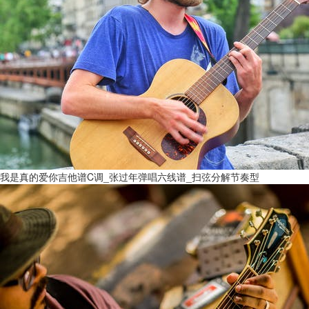
我是真的爱你吉他谱C调_张过年弹唱六线谱_扫弦分解节奏型