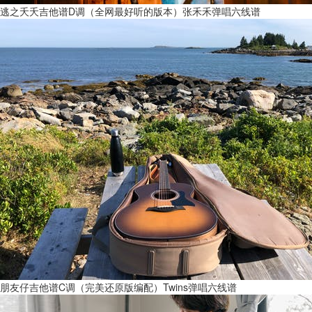
逃之夭夭吉他谱D调（全网最好听的版本）张禾禾弹唱六线谱
朋友仔吉他谱C调（完美还原版编配）Twins弹唱六线谱