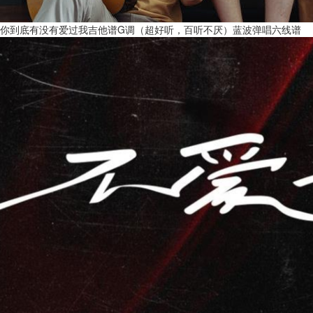
你到底有没有爱过我吉他谱G调（超好听，百听不厌）蓝波弹唱六线谱