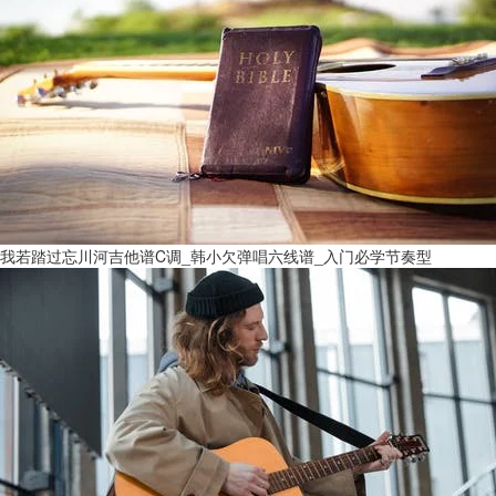
我若踏过忘川河吉他谱C调_韩小欠弹唱六线谱_入门必学节奏型