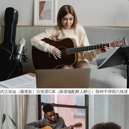
武汉加油（藏尾歌）吉他谱C调（曲谱编配醉人醉心）陈柯宇弹唱六线谱