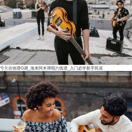
亏欠吉他谱G调_海来阿木弹唱六线谱_入门必学新手民谣