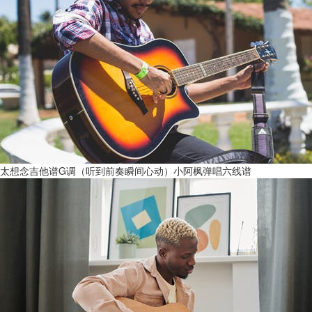
太想念吉他谱G调（听到前奏瞬间心动）小阿枫弹唱六线谱