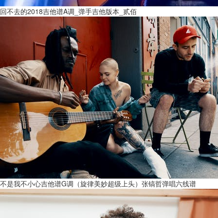
回不去的2018吉他谱A调_弹手吉他版本_贰佰
不是我不小心吉他谱G调（旋律美妙超级上头）张镐哲弹唱六线谱