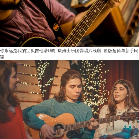
你永远是我的宝贝吉他谱D调_康姆士乐团弹唱六线谱_原版超简单新手民
谣