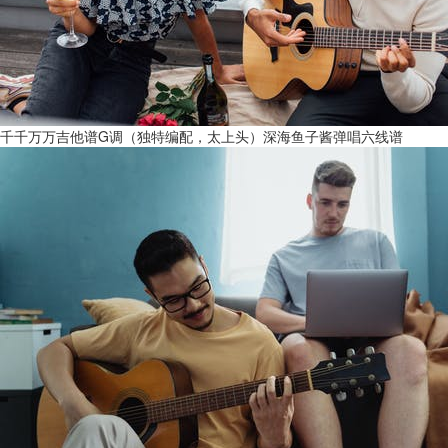
千千万万吉他谱G调（独特编配，太上头）深海鱼子酱弹唱六线谱