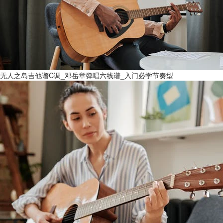
无人之岛吉他谱C调_邓岳章弹唱六线谱_入门必学节奏型