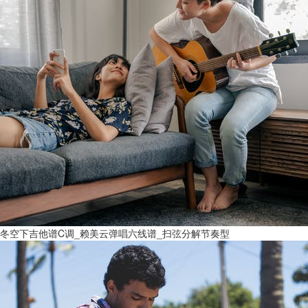
冬空下吉他谱C调_赖美云弹唱六线谱_扫弦分解节奏型