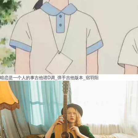
暗恋是一个人的事吉他谱D调_弹手吉他版本_宿羽阳