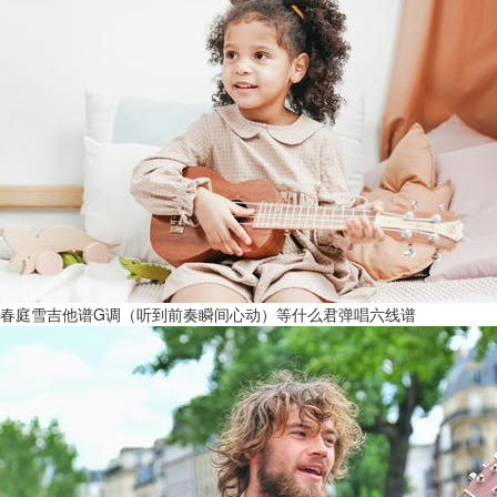
春庭雪吉他谱G调（听到前奏瞬间心动）等什么君弹唱六线谱