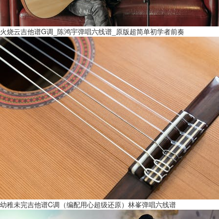
火烧云吉他谱G调_陈鸿宇弹唱六线谱_原版超简单初学者前奏
幼稚未完吉他谱C调（编配用心超级还原）林峯弹唱六线谱