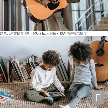
琵琶几声吉他谱C调（好听到让人沉醉）魏新雨弹唱六线谱
