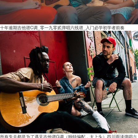
十年逾期吉他谱C调_零一九零贰弹唱六线谱_入门必学初学者前奏
所有失去都是为了遇见吉他谱G调（独特编配，太上头）四川雨泽弹唱六