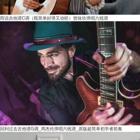
雨说吉他谱C调（既简单好弹又动听）曾咏欣弹唱六线谱
回到过去吉他谱G调_周杰伦弹唱六线谱_原版超简单初学者前奏