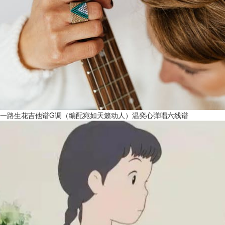
一路生花吉他谱G调（编配宛如天籁动人）温奕心弹唱六线谱