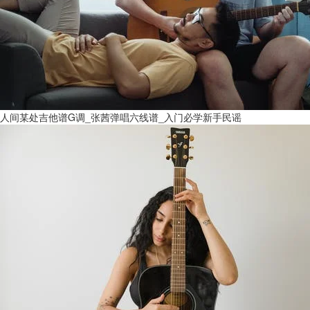
人间某处吉他谱G调_张茜弹唱六线谱_入门必学新手民谣