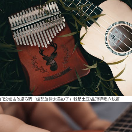
门没锁吉他谱G调（编配旋律太美妙了）我是土豆/品冠弹唱六线谱