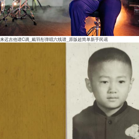
来迟吉他谱C调_戴羽彤弹唱六线谱_原版超简单新手民谣