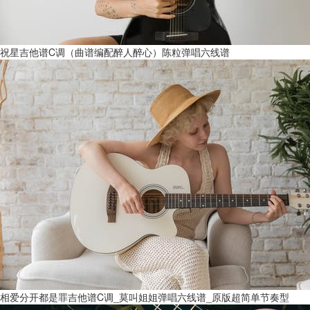
祝星吉他谱C调（曲谱编配醉人醉心）陈粒弹唱六线谱
相爱分开都是罪吉他谱C调_莫叫姐姐弹唱六线谱_原版超简单节奏型