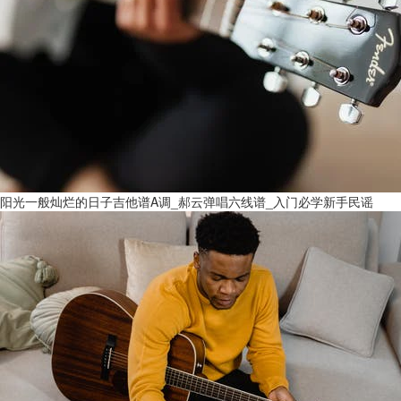
阳光一般灿烂的日子吉他谱A调_郝云弹唱六线谱_入门必学新手民谣