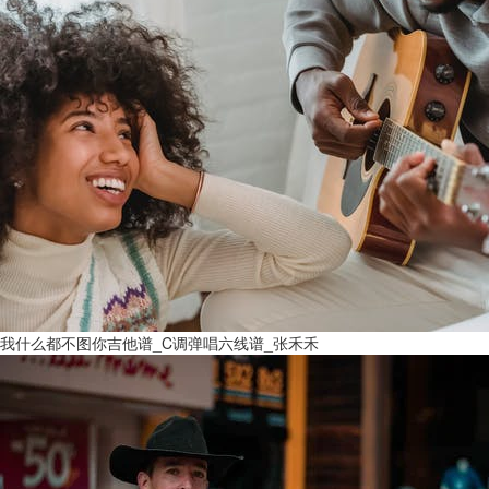
我什么都不图你吉他谱_C调弹唱六线谱_张禾禾