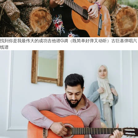
找到你是我最伟大的成功吉他谱G调（既简单好弹又动听）古巨基弹唱六
线谱