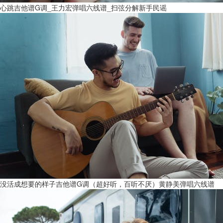
心跳吉他谱G调_王力宏弹唱六线谱_扫弦分解新手民谣
没活成想要的样子吉他谱G调（超好听，百听不厌）黄静美弹唱六线谱