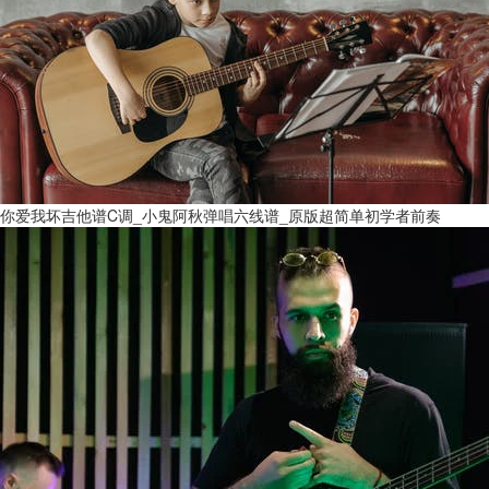
你爱我坏吉他谱C调_小鬼阿秋弹唱六线谱_原版超简单初学者前奏