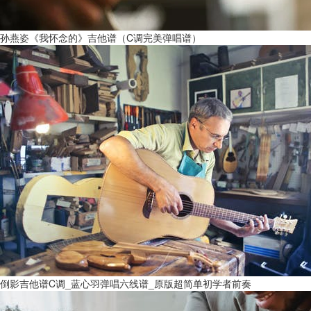
孙燕姿《我怀念的》吉他谱（C调完美弹唱谱）
倒影吉他谱C调_蓝心羽弹唱六线谱_原版超简单初学者前奏