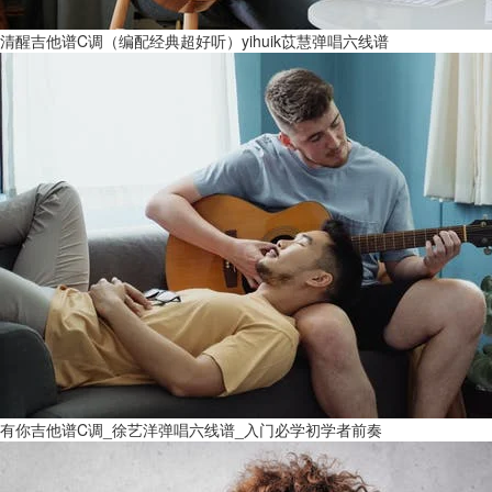
清醒吉他谱C调（编配经典超好听）yihuik苡慧弹唱六线谱
有你吉他谱C调_徐艺洋弹唱六线谱_入门必学初学者前奏