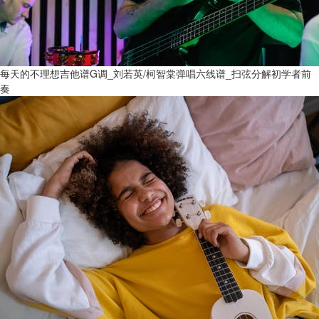
每天的不理想吉他谱G调_刘若英/柯智棠弹唱六线谱_扫弦分解初学者前
奏