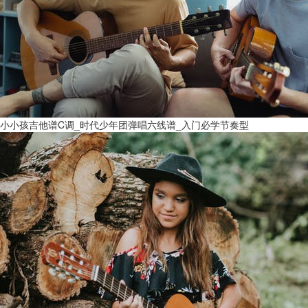
小小孩吉他谱C调_时代少年团弹唱六线谱_入门必学节奏型