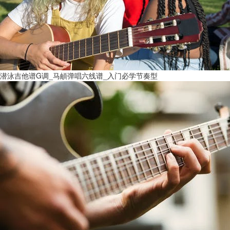
潜泳吉他谱G调_马頔弹唱六线谱_入门必学节奏型