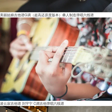
美丽姑娘吉他谱G调（超高还原度版本）彝人制造弹唱六线谱
凌云寂吉他谱 刘宇宁 C调吉他弹唱六线谱