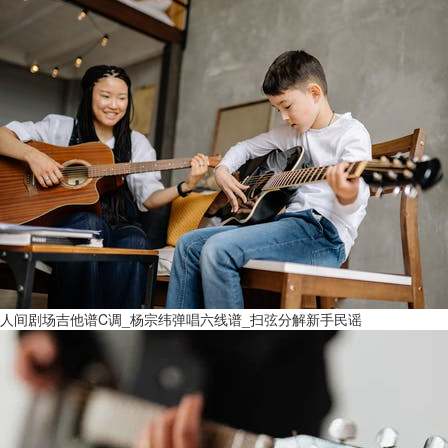
人间剧场吉他谱C调_杨宗纬弹唱六线谱_扫弦分解新手民谣