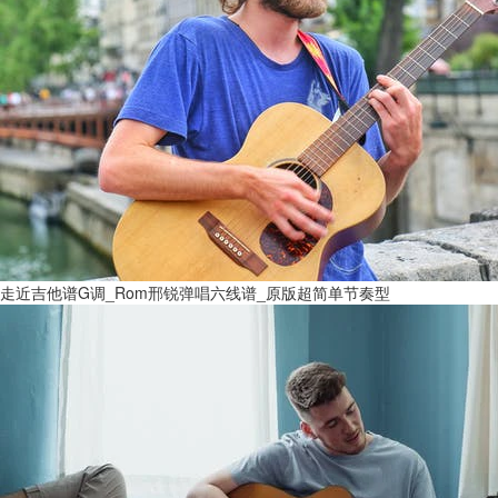
走近吉他谱G调_Rom邢锐弹唱六线谱_原版超简单节奏型