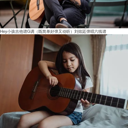
Hey小孩吉他谱G调（既简单好弹又动听）刘炫廷弹唱六线谱