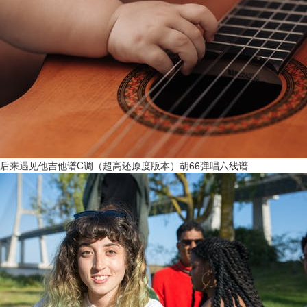
后来遇见他吉他谱C调（超高还原度版本）胡66弹唱六线谱