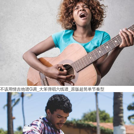
不该用情吉他谱G调_大笨弹唱六线谱_原版超简单节奏型