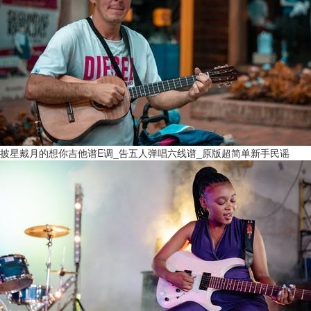
披星戴月的想你吉他谱E调_告五人弹唱六线谱_原版超简单新手民谣