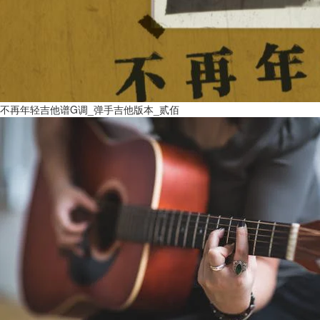
不再年轻吉他谱G调_弹手吉他版本_贰佰