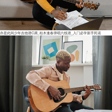
亦是此间少年吉他谱C调_枯木逢春弹唱六线谱_入门必学新手民谣