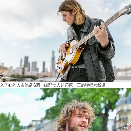
入了心的人吉他谱G调（编配动人超还原）王韵弹唱六线谱