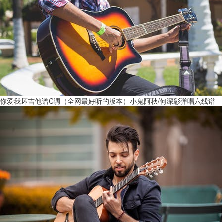
你爱我坏吉他谱C调（全网最好听的版本）小鬼阿秋/何深彰弹唱六线谱