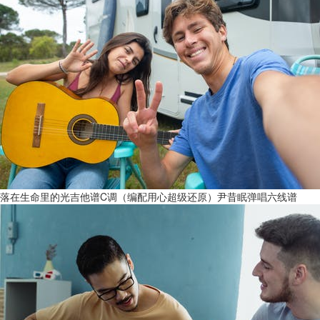
落在生命里的光吉他谱C调（编配用心超级还原）尹昔眠弹唱六线谱