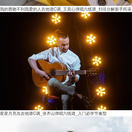
我的唇吻不到我爱的人吉他谱C调_王奕心弹唱六线谱_扫弦分解新手民谣
星星月亮岛吉他谱C调_张齐山弹唱六线谱_入门必学节奏型