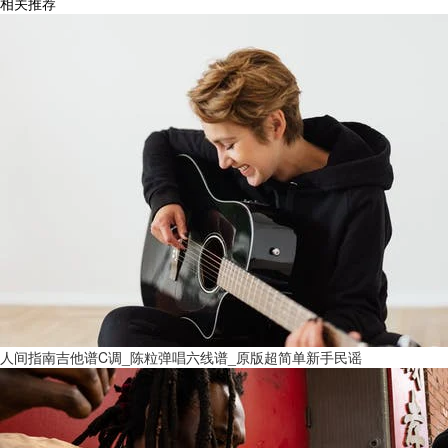
相关推荐
人间指南吉他谱C调_陈粒弹唱六线谱_原版超简单新手民谣