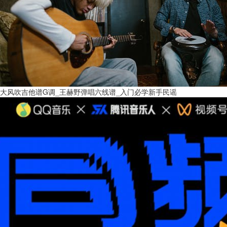
大风吹吉他谱G调_王赫野弹唱六线谱_入门必学新手民谣