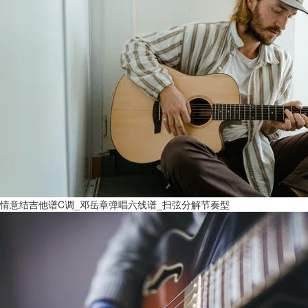
情意结吉他谱C调_邓岳章弹唱六线谱_扫弦分解节奏型