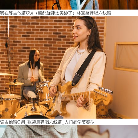
我在等吉他谱G调（编配旋律太美妙了）林宝馨弹唱六线谱
骗吉他谱G调_张碧晨弹唱六线谱_入门必学节奏型