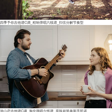
四季予你吉他谱C调_程响弹唱六线谱_扫弦分解节奏型
游山恋吉他谱C调_海伦弹唱六线谱_原版超简单新手民谣