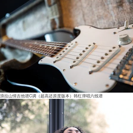
浪拉山情吉他谱C调（超高还原度版本）韩红弹唱六线谱