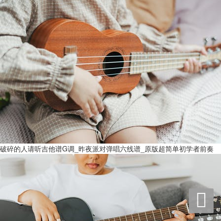
破碎的人请听吉他谱G调_昨夜派对弹唱六线谱_原版超简单初学者前奏
