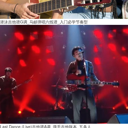
潜泳吉他谱G调_马頔弹唱六线谱_入门必学节奏型
Last Dance (Live)吉他谱A调_弹手吉他版本_五条人