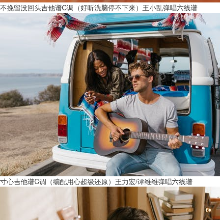
不挽留没回头吉他谱C调（好听洗脑停不下来）王小乱弹唱六线谱
寸心吉他谱C调（编配用心超级还原）王力宏/谭维维弹唱六线谱