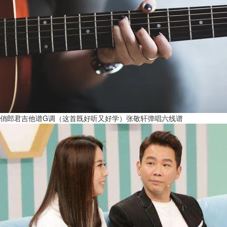
俏郎君吉他谱G调（这首既好听又好学）张敬轩弹唱六线谱