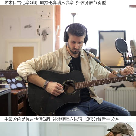
世界末日吉他谱G调_周杰伦弹唱六线谱_扫弦分解节奏型
一生最爱的是你吉他谱G调_祁隆弹唱六线谱_扫弦分解新手民谣