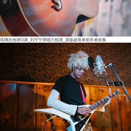
琉璃吉他谱G调_刘宇宁弹唱六线谱_原版超简单初学者前奏