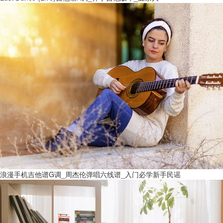
浪漫手机吉他谱G调_周杰伦弹唱六线谱_入门必学新手民谣