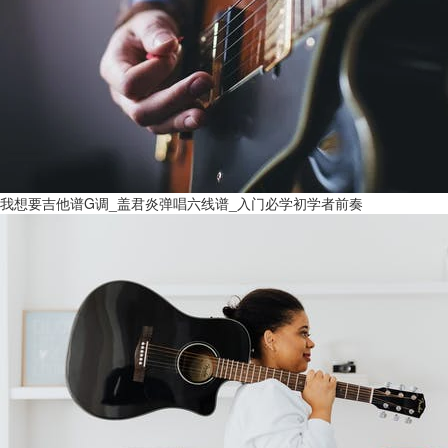
我想要吉他谱G调_盖君炎弹唱六线谱_入门必学初学者前奏