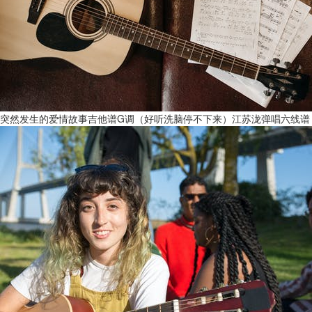
突然发生的爱情故事吉他谱G调（好听洗脑停不下来）江苏泷弹唱六线谱