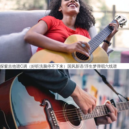
探窗吉他谱C调（好听洗脑停不下来）国风新语/浮生梦弹唱六线谱