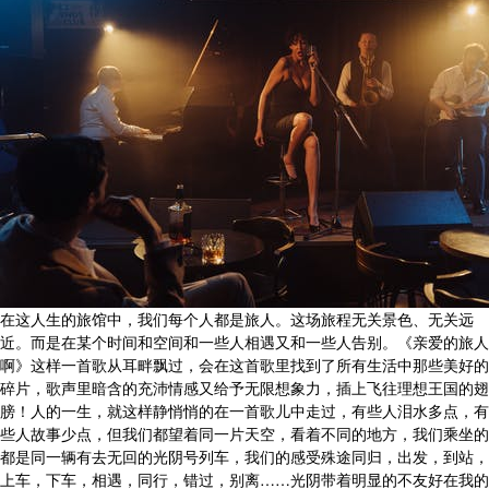
在这人生的旅馆中，我们每个人都是旅人。这场旅程无关景色、无关远
近。而是在某个时间和空间和一些人相遇又和一些人告别。《亲爱的旅人
啊》这样一首歌从耳畔飘过，会在这首歌里找到了所有生活中那些美好的
碎片，歌声里暗含的充沛情感又给予无限想象力，插上飞往理想王国的翅
膀！人的一生，就这样静悄悄的在一首歌儿中走过，有些人泪水多点，有
些人故事少点，但我们都望着同一片天空，看着不同的地方，我们乘坐的
都是同一辆有去无回的光阴号列车，我们的感受殊途同归，出发，到站，
上车，下车，相遇，同行，错过，别离……光阴带着明显的不友好在我的