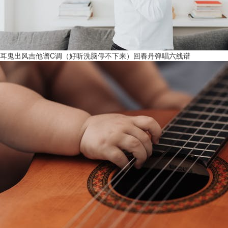
耳鬼出风吉他谱C调（好听洗脑停不下来）回春丹弹唱六线谱