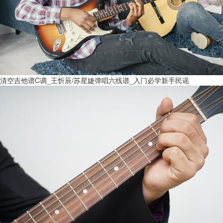
清空吉他谱C调_王忻辰/苏星婕弹唱六线谱_入门必学新手民谣