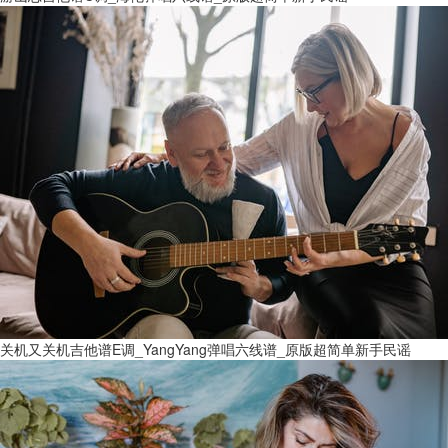
关机又关机吉他谱E调_YangYang弹唱六线谱_原版超简单新手民谣