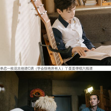
单恋一枝花吉他谱C调（学会惊艳所有人）丫蛋蛋弹唱六线谱