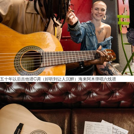
五十年以后吉他谱C调（好听到让人沉醉）海来阿木弹唱六线谱