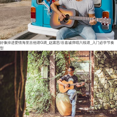
好像掉进爱情海里吉他谱G调_赵露思/谷嘉诚弹唱六线谱_入门必学节奏
型