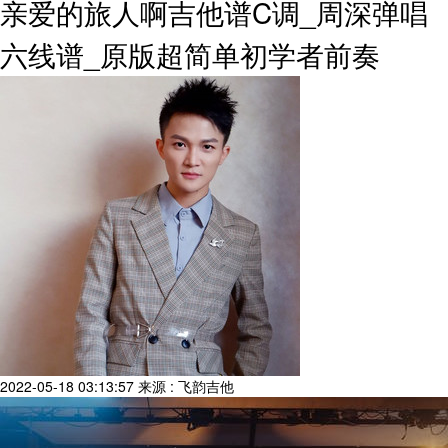
亲爱的旅人啊吉他谱C调_周深弹唱
六线谱_原版超简单初学者前奏
2022-05-18 03:13:57
来源 : 飞韵吉他