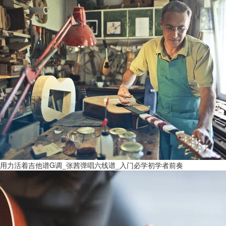
用力活着吉他谱G调_张茜弹唱六线谱_入门必学初学者前奏