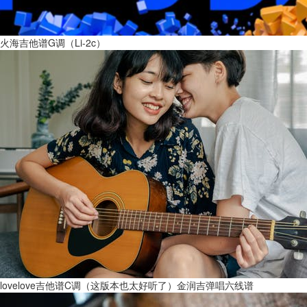
火海吉他谱G调（Li-2c）
lovelove吉他谱C调（这版本也太好听了）金润吉弹唱六线谱