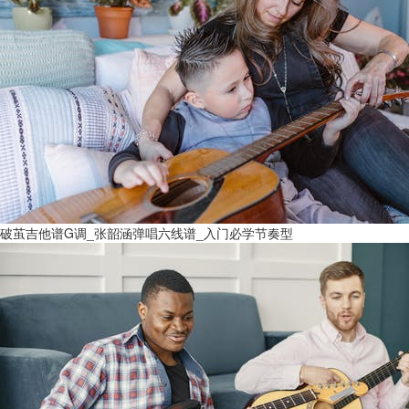
破茧吉他谱G调_张韶涵弹唱六线谱_入门必学节奏型