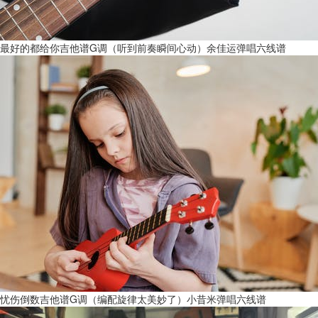
最好的都给你吉他谱G调（听到前奏瞬间心动）余佳运弹唱六线谱
忧伤倒数吉他谱G调（编配旋律太美妙了）小昔米弹唱六线谱