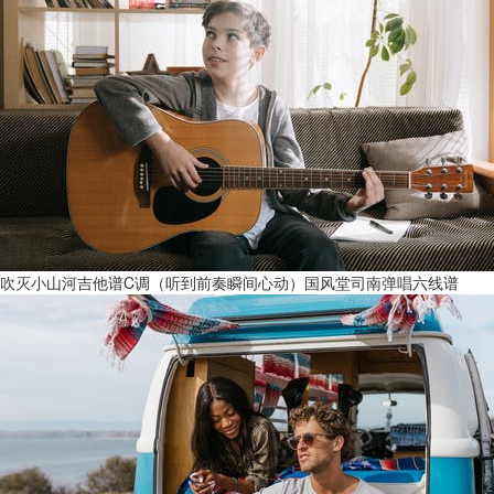
吹灭小山河吉他谱C调（听到前奏瞬间心动）国风堂司南弹唱六线谱