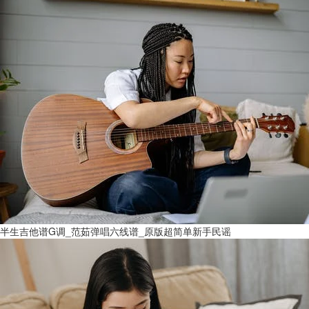
半生吉他谱G调_范茹弹唱六线谱_原版超简单新手民谣