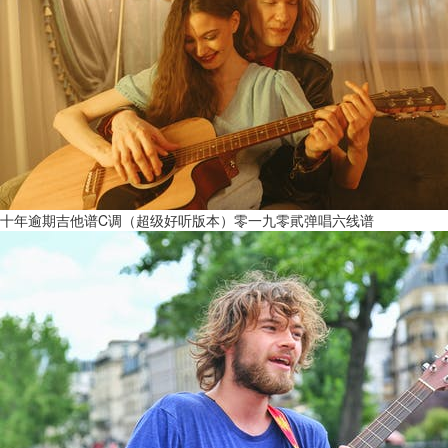
十年逾期吉他谱C调（超级好听版本）零一九零貮弹唱六线谱