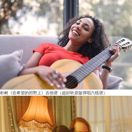
朴树《在希望的田野上》吉他谱（超好听原版弹唱六线谱）