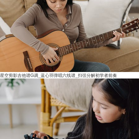
星空剪影吉他谱G调_蓝心羽弹唱六线谱_扫弦分解初学者前奏