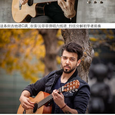
这条街吉他谱C调_冷漠/云菲菲弹唱六线谱_扫弦分解初学者前奏