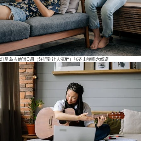
幻星岛吉他谱C调（好听到让人沉醉）张齐山弹唱六线谱