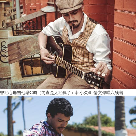
曾经心痛吉他谱C调（简直是太经典了）韩小欠/叶倩文弹唱六线谱