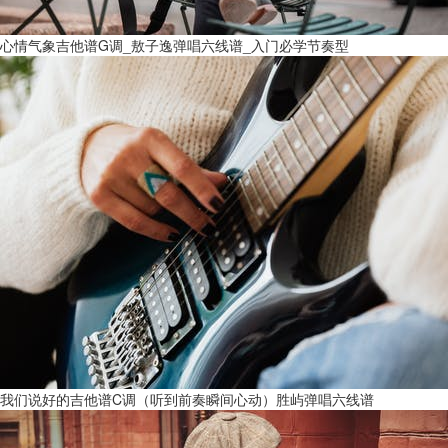
心情气象吉他谱G调_敖子逸弹唱六线谱_入门必学节奏型
我们说好的吉他谱C调（听到前奏瞬间心动）胜屿弹唱六线谱