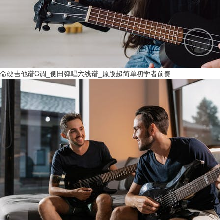
命硬吉他谱C调_侧田弹唱六线谱_原版超简单初学者前奏