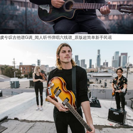
虞兮叹吉他谱G调_闻人听书弹唱六线谱_原版超简单新手民谣