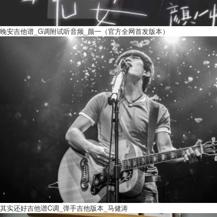
晚安吉他谱_G调附试听音频_颜一（官方全网首发版本）
其实还好吉他谱C调_弹手吉他版本_马健涛