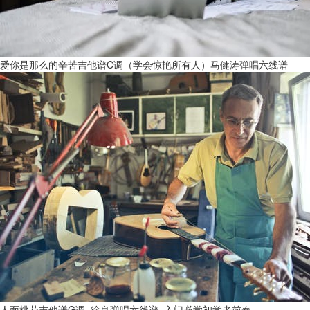
爱你是那么的辛苦吉他谱C调（学会惊艳所有人）马健涛弹唱六线谱
人面桃花吉他谱G调_徐良弹唱六线谱_入门必学初学者前奏