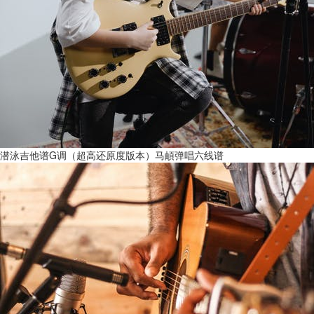
潜泳吉他谱G调（超高还原度版本）马頔弹唱六线谱