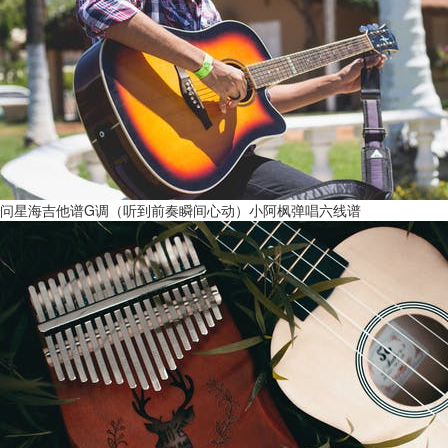
问星海吉他谱G调（听到前奏瞬间心动）小阿枫弹唱六线谱