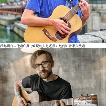
我都明白吉他谱C调（编配动人超还原）范倪liu弹唱六线谱