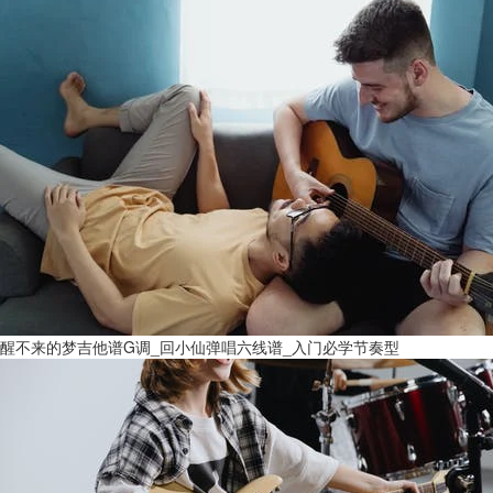
醒不来的梦吉他谱G调_回小仙弹唱六线谱_入门必学节奏型