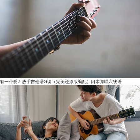
有一种爱叫放手吉他谱G调（完美还原版编配）阿木弹唱六线谱