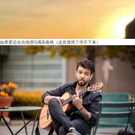
如果爱还在吉他谱G调高春艳（这首谱弹了停不下来）