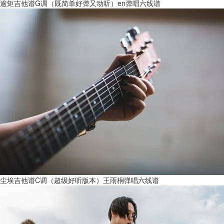
逾矩吉他谱G调（既简单好弹又动听）en弹唱六线谱
尘埃吉他谱C调（超级好听版本）王雨桐弹唱六线谱