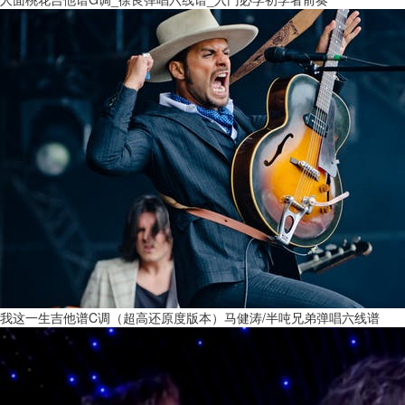
我这一生吉他谱C调（超高还原度版本）马健涛/半吨兄弟弹唱六线谱