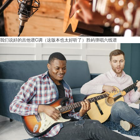
我们说好的吉他谱C调（这版本也太好听了）胜屿弹唱六线谱