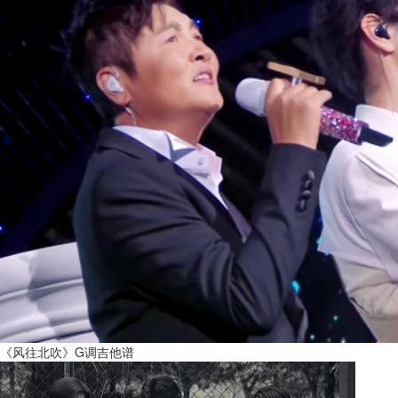
《风往北吹》G调吉他谱