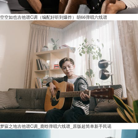
空空如也吉他谱C调（编配好听到爆炸）胡66弹唱六线谱
梦寐之地吉他谱C调_鹿晗弹唱六线谱_原版超简单新手民谣