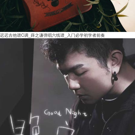
迟迟吉他谱C调_薛之谦弹唱六线谱_入门必学初学者前奏