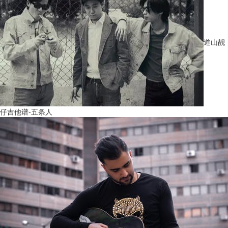
道山靓
仔吉他谱-五条人