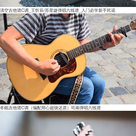
清空吉他谱C调_王忻辰/苏星婕弹唱六线谱_入门必学新手民谣
冬眠吉他谱C调（编配用心超级还原）司南弹唱六线谱