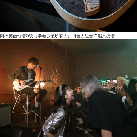
阿衣莫吉他谱G调（学会惊艳所有人）阿吉太组合弹唱六线谱