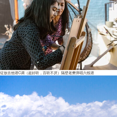
绽放吉他谱C调（超好听，百听不厌）隔壁老樊弹唱六线谱