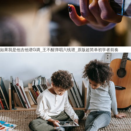
如果我是他吉他谱G调_王不醒弹唱六线谱_原版超简单初学者前奏