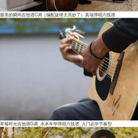
最美的瞬间吉他谱C调（编配旋律太美妙了）真瑞弹唱六线谱
草莓时光吉他谱G调_水木年华弹唱六线谱_入门必学节奏型