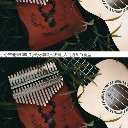
手心吉他谱C调_刘梓炎弹唱六线谱_入门必学节奏型