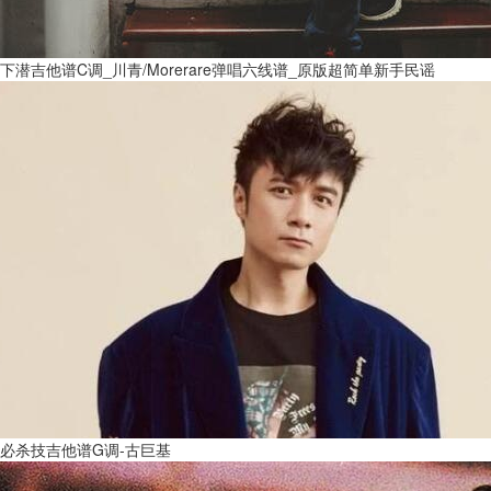
下潜吉他谱C调_川青/Morerare弹唱六线谱_原版超简单新手民谣
必杀技吉他谱G调-古巨基