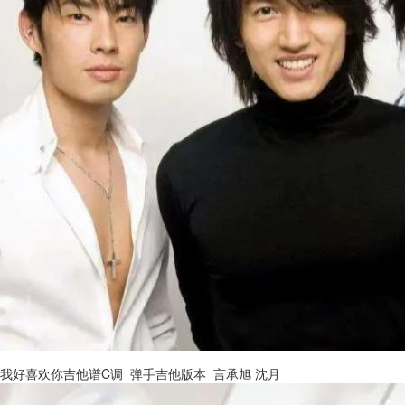
我好喜欢你吉他谱C调_弹手吉他版本_言承旭 沈月