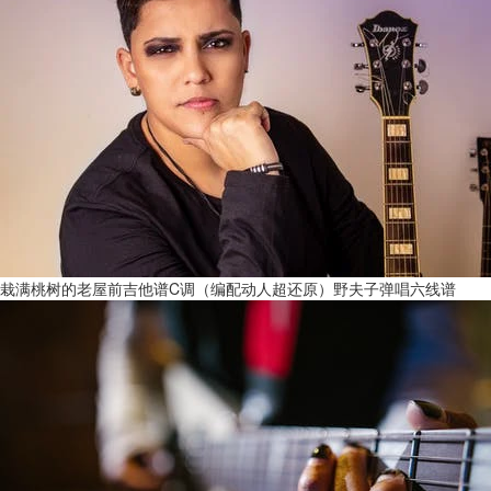
栽满桃树的老屋前吉他谱C调（编配动人超还原）野夫子弹唱六线谱