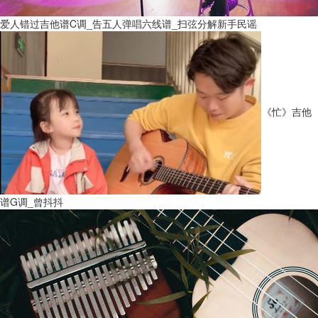
爱人错过吉他谱C调_告五人弹唱六线谱_扫弦分解新手民谣
《忙》吉他
谱G调_曾抖抖