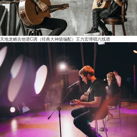
天地龙鳞吉他谱C调（经典大神级编配）王力宏弹唱六线谱