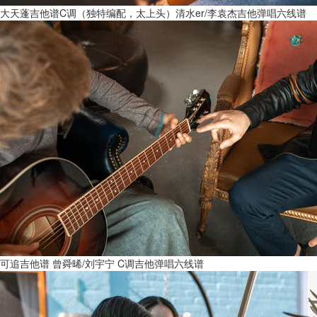
大天蓬吉他谱C调（独特编配，太上头）清水er/李袁杰吉他弹唱六线谱
可追吉他谱 曾舜晞/刘宇宁 C调吉他弹唱六线谱