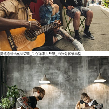
提笔忘情吉他谱C调_关心弹唱六线谱_扫弦分解节奏型