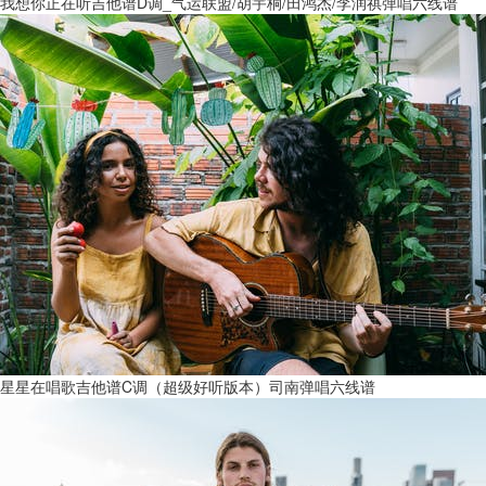
我想你正在听吉他谱D调_气运联盟/胡宇桐/田鸿杰/李润祺弹唱六线谱
星星在唱歌吉他谱C调（超级好听版本）司南弹唱六线谱