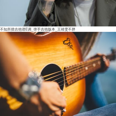
不知所措吉他谱E调_弹手吉他版本_王靖雯不胖