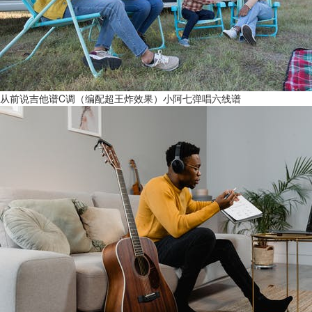
从前说吉他谱C调（编配超王炸效果）小阿七弹唱六线谱