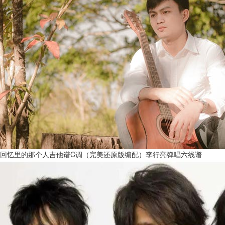
回忆里的那个人吉他谱C调（完美还原版编配）李行亮弹唱六线谱