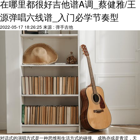
在哪里都很好吉他谱A调_蔡健雅/王
源弹唱六线谱_入门必学节奏型
2022-05-17 18:26:25
来源 : 弹手吉他
对话式的演唱方式是一种思维和生活方式的碰撞。 成熟亦或是青涩，天