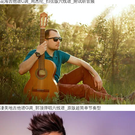
花海吉他谱C调_周杰伦_扫弦版六线谱_附试听音频
凄美地吉他谱G调_郭顶弹唱六线谱_原版超简单节奏型