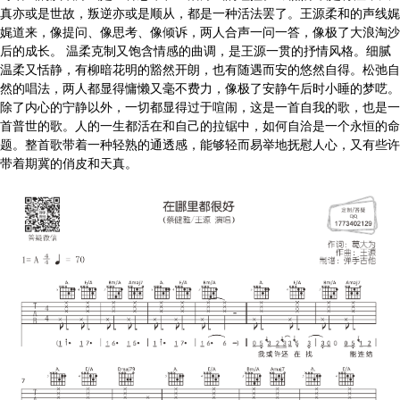
真亦或是世故，叛逆亦或是顺从，都是一种活法罢了。王源柔和的声线娓
娓道来，像提问、像思考、像倾诉，两人合声一问一答，像极了大浪淘沙
后的成长。 温柔克制又饱含情感的曲调，是王源一贯的抒情风格。细腻
温柔又恬静，有柳暗花明的豁然开朗，也有随遇而安的悠然自得。松弛自
然的唱法，两人都显得慵懒又毫不费力，像极了安静午后时小睡的梦呓。
除了内心的宁静以外，一切都显得过于喧闹，这是一首自我的歌，也是一
首普世的歌。人的一生都活在和自己的拉锯中，如何自洽是一个永恒的命
题。整首歌带着一种轻熟的通透感，能够轻而易举地抚慰人心，又有些许
带着期冀的俏皮和天真。