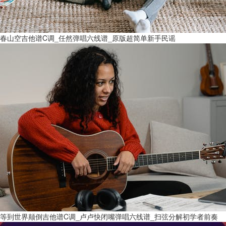
春山空吉他谱C调_任然弹唱六线谱_原版超简单新手民谣
等到世界颠倒吉他谱C调_卢卢快闭嘴弹唱六线谱_扫弦分解初学者前奏