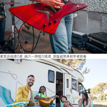
雾里吉他谱C调_姚六一弹唱六线谱_原版超简单初学者前奏