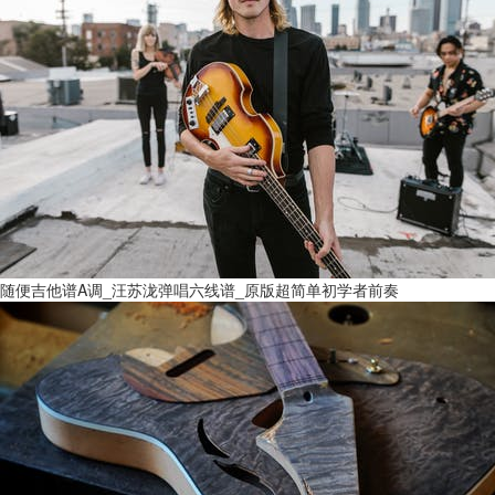
随便吉他谱A调_汪苏泷弹唱六线谱_原版超简单初学者前奏