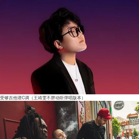
受够吉他谱C调（王靖雯不胖动听弹唱版本）