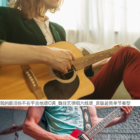
我的眼泪你不在乎吉他谱C调_魏佳艺弹唱六线谱_原版超简单节奏型