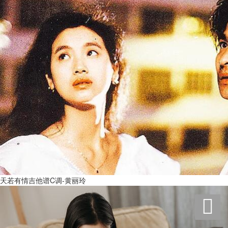
天若有情吉他谱C调-黄丽玲
