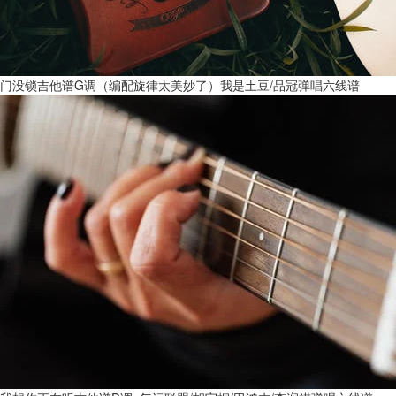
门没锁吉他谱G调（编配旋律太美妙了）我是土豆/品冠弹唱六线谱