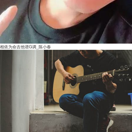
相依为命吉他谱G调_陈小春