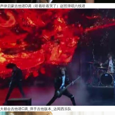
声律启蒙吉他谱D调（听着听着哭了）赵照弹唱六线谱
大都会吉他谱C调_弹手吉他版本_达闻西乐队