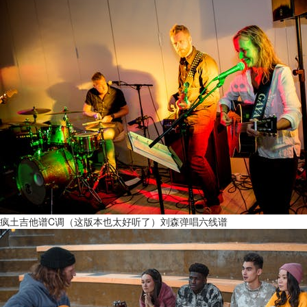
疯土吉他谱C调（这版本也太好听了）刘森弹唱六线谱