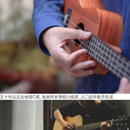
五十年以后吉他谱C调_海来阿木弹唱六线谱_入门必学新手民谣