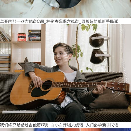
离开的那一些吉他谱C调_林俊杰弹唱六线谱_原版超简单新手民谣
我们终究是错过吉他谱G调_白小白弹唱六线谱_入门必学新手民谣