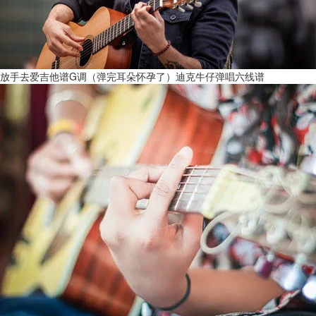
放手去爱吉他谱G调（弹完耳朵怀孕了）迪克牛仔弹唱六线谱