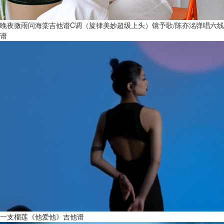
晚夜微雨问海棠吉他谱C调（旋律美妙超级上头）镜予歌/陈亦洺弹唱六线
谱
一支榴莲《他爱他》吉他谱