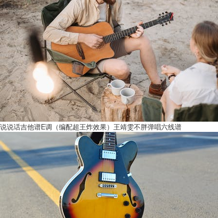
说说话吉他谱E调（编配超王炸效果）王靖雯不胖弹唱六线谱