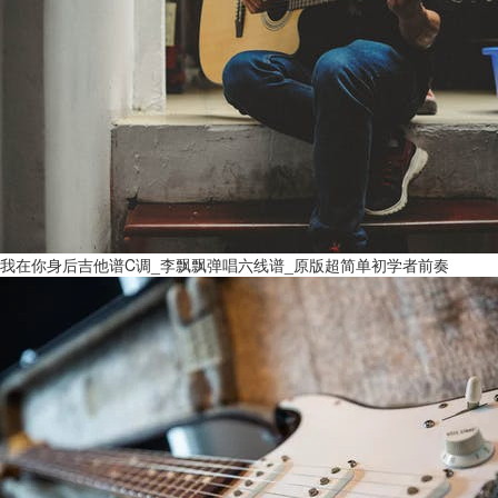
我在你身后吉他谱C调_李飘飘弹唱六线谱_原版超简单初学者前奏