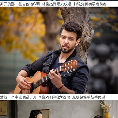
离开的那一些吉他谱G调_林俊杰弹唱六线谱_扫弦分解初学者前奏
爱就一个字吉他谱G调_李巍V仔弹唱六线谱_原版超简单新手民谣