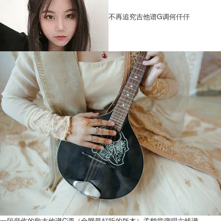
不再追究吉他谱G调何仟仟
一段悲伤的歌吉他谱C调（全网最好听的版本）孟鹤堂弹唱六线谱