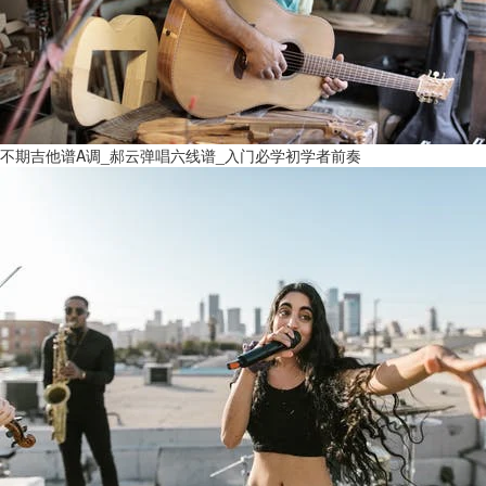
不期吉他谱A调_郝云弹唱六线谱_入门必学初学者前奏