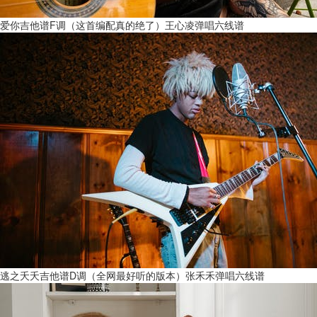
爱你吉他谱F调（这首编配真的绝了）王心凌弹唱六线谱
逃之夭夭吉他谱D调（全网最好听的版本）张禾禾弹唱六线谱