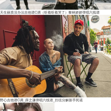
天生丽质没办法吉他谱C调（听着听着哭了）黎林娇娇弹唱六线谱
野心吉他谱C调_薛之谦弹唱六线谱_扫弦分解新手民谣