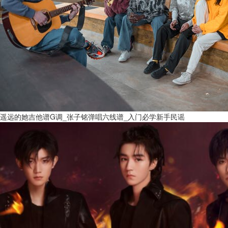
遥远的她吉他谱G调_张子铭弹唱六线谱_入门必学新手民谣