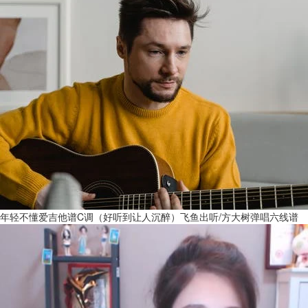
年轻不懂爱吉他谱C调（好听到让人沉醉）飞鱼出听/方大树弹唱六线谱