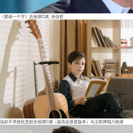
《爱就一个字》吉他谱C调_张信哲
说好不哭彼此宽恕吉他谱C调（超高还原度版本）马玉阳弹唱六线谱