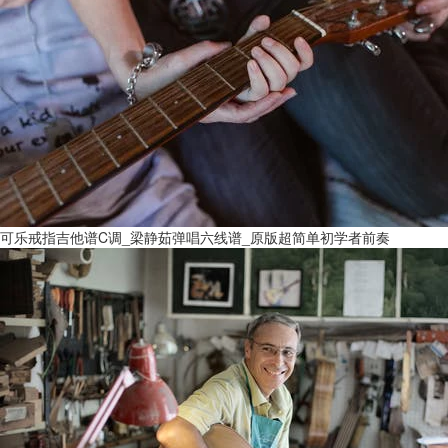
可乐戒指吉他谱C调_梁静茹弹唱六线谱_原版超简单初学者前奏