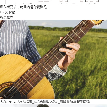
应作者要求，此曲谱需付费浏览
7 元解锁
相关推荐
人群中的人吉他谱C调_李健弹唱六线谱_原版超简单新手民谣