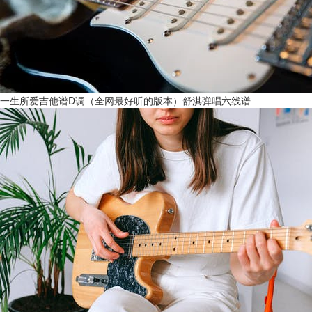
一生所爱吉他谱D调（全网最好听的版本）舒淇弹唱六线谱