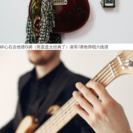
碎心石吉他谱G调（简直是太经典了）谢军/谭艳弹唱六线谱