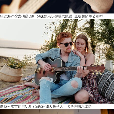
粉红海洋馆吉他谱C调_好妹妹乐队弹唱六线谱_原版超简单节奏型
谓我何求吉他谱C调（编配宛如天籁动人）名诀弹唱六线谱