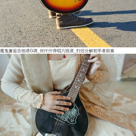
魔鬼邂逅吉他谱G调_何仟仟弹唱六线谱_扫弦分解初学者前奏