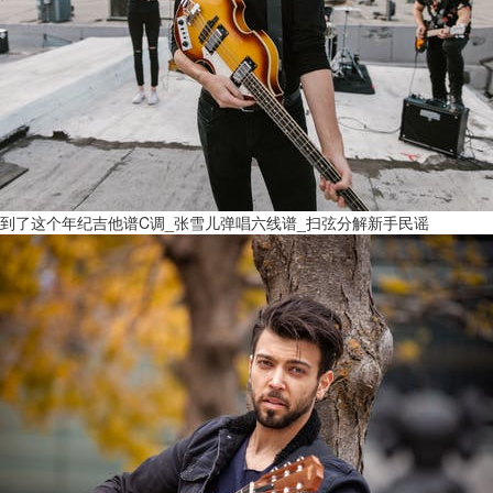
到了这个年纪吉他谱C调_张雪儿弹唱六线谱_扫弦分解新手民谣