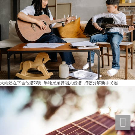
大雨还在下吉他谱G调_半吨兄弟弹唱六线谱_扫弦分解新手民谣
