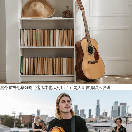
虞兮叹吉他谱G调（这版本也太好听了）闻人听書弹唱六线谱