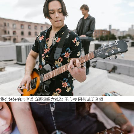
我会好好的吉他谱 G调弹唱六线谱 王心凌 附带试听音频