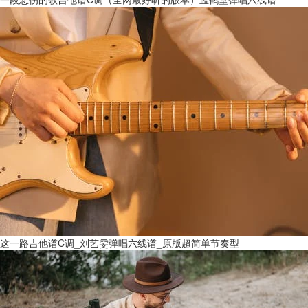
这一路吉他谱C调_刘艺雯弹唱六线谱_原版超简单节奏型