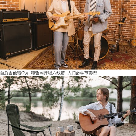
自愈吉他谱C调_穆哲熙弹唱六线谱_入门必学节奏型