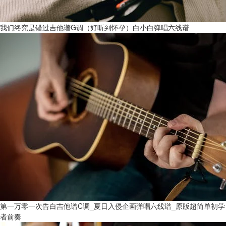
我们终究是错过吉他谱G调（好听到怀孕）白小白弹唱六线谱
第一万零一次告白吉他谱C调_夏日入侵企画弹唱六线谱_原版超简单初学
者前奏