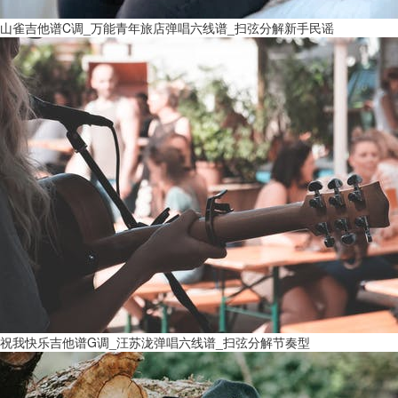
山雀吉他谱C调_万能青年旅店弹唱六线谱_扫弦分解新手民谣
祝我快乐吉他谱G调_汪苏泷弹唱六线谱_扫弦分解节奏型