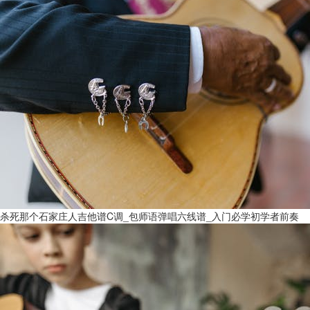
杀死那个石家庄人吉他谱C调_包师语弹唱六线谱_入门必学初学者前奏