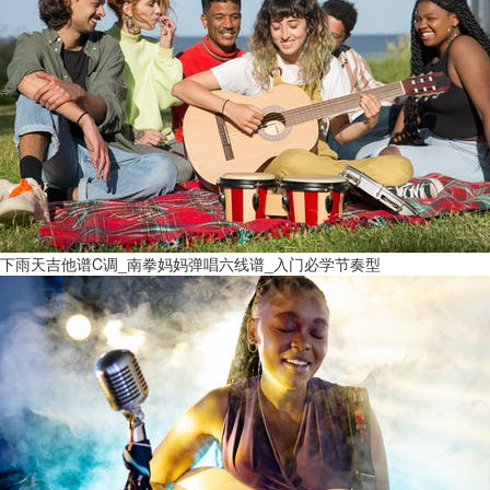
下雨天吉他谱C调_南拳妈妈弹唱六线谱_入门必学节奏型