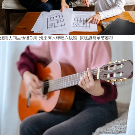
烟雨人间吉他谱C调_海来阿木弹唱六线谱_原版超简单节奏型