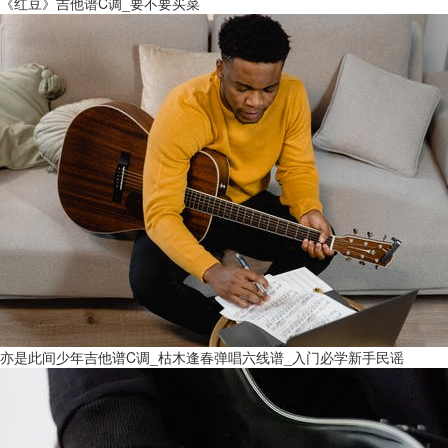
《红豆》吉他谱C调_要不要买菜
亦是此间少年吉他谱C调_枯木逢春弹唱六线谱_入门必学新手民谣