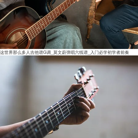
这世界那么多人吉他谱G调_莫文蔚弹唱六线谱_入门必学初学者前奏