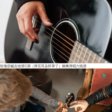
玫瑰窃贼吉他谱C调（弹完耳朵怀孕了）柳爽弹唱六线谱