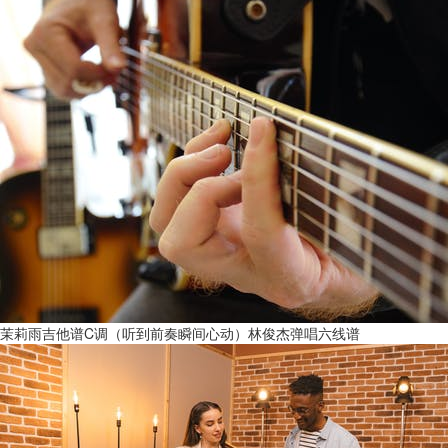
茉莉雨吉他谱C调（听到前奏瞬间心动）林俊杰弹唱六线谱