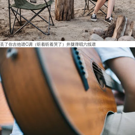
丢了你吉他谱C调（听着听着哭了）井胧弹唱六线谱