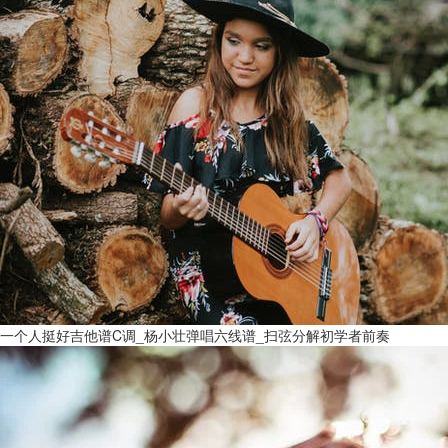
一个人挺好吉他谱C调_杨小壮弹唱六线谱_扫弦分解初学者前奏