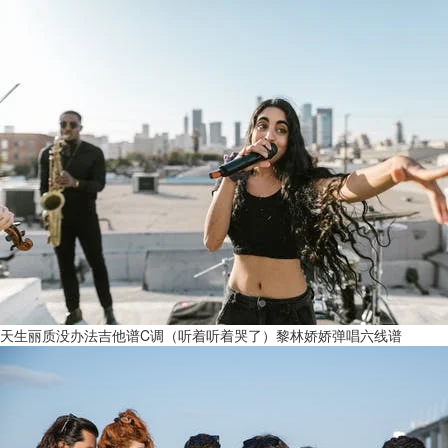
天生丽质没办法吉他谱C调（听着听着哭了）黎林娇娇弹唱六线谱