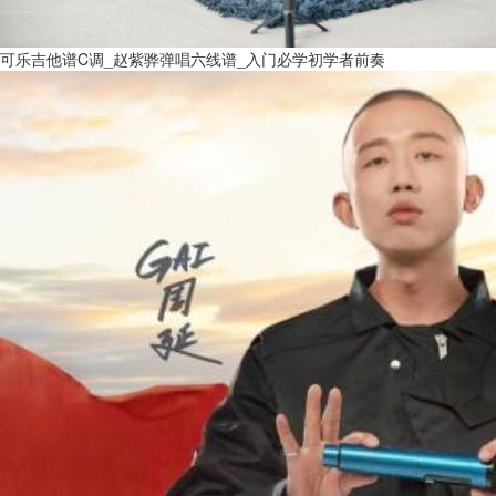
可乐吉他谱C调_赵紫骅弹唱六线谱_入门必学初学者前奏