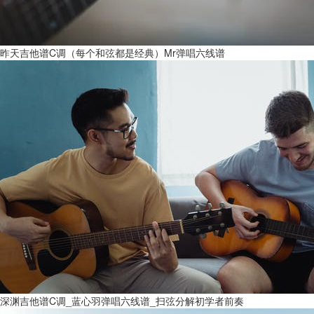
昨天吉他谱C调（每个和弦都是经典）Mr弹唱六线谱
深渊吉他谱C调_蓝心羽弹唱六线谱_扫弦分解初学者前奏