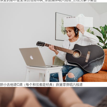
胆小吉他谱C调（每个和弦都是经典）薛黛霏弹唱六线谱