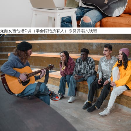
无颜女吉他谱C调（学会惊艳所有人）徐良弹唱六线谱