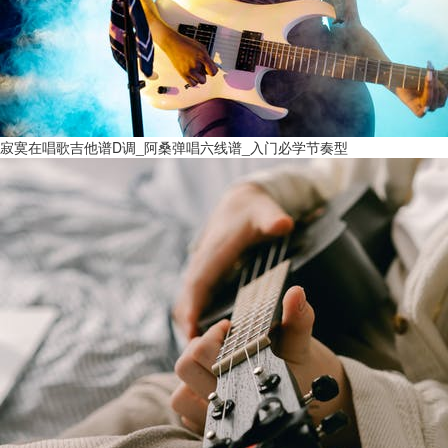
寂寞在唱歌吉他谱D调_阿桑弹唱六线谱_入门必学节奏型