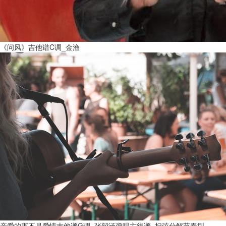
《问风》吉他谱C调_金渔
亲爱的那不是爱情吉他谱G调_张韶涵弹唱六线谱_扫弦分解节奏型