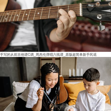
手写的从前吉他谱C调_周杰伦弹唱六线谱_原版超简单新手民谣