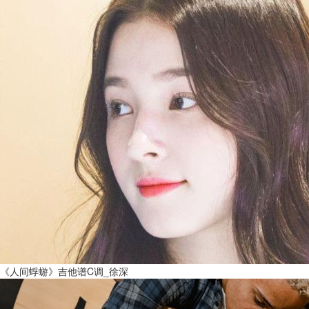
《人间蜉蝣》吉他谱C调_徐深