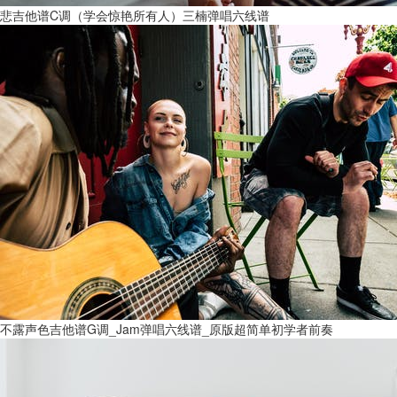
悲吉他谱C调（学会惊艳所有人）三楠弹唱六线谱
不露声色吉他谱G调_Jam弹唱六线谱_原版超简单初学者前奏