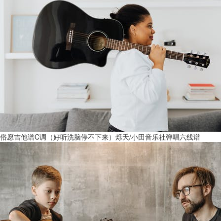
俗愿吉他谱C调（好听洗脑停不下来）烁夭/小田音乐社弹唱六线谱