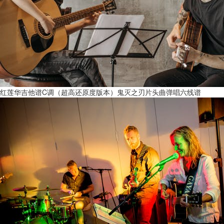
红莲华吉他谱C调（超高还原度版本）鬼灭之刃片头曲弹唱六线谱