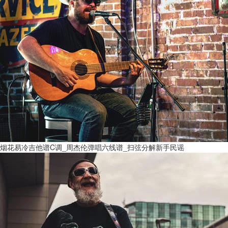
烟花易冷吉他谱C调_周杰伦弹唱六线谱_扫弦分解新手民谣