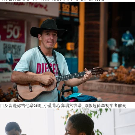
目及皆是你吉他谱G调_小蓝背心弹唱六线谱_原版超简单初学者前奏