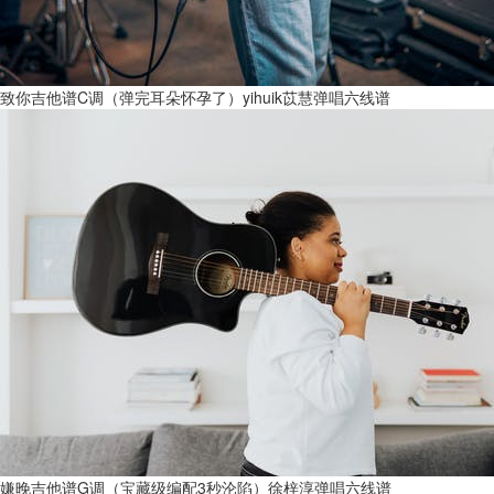
致你吉他谱C调（弹完耳朵怀孕了）yihuik苡慧弹唱六线谱
嫌晚吉他谱G调（宝藏级编配3秒沦陷）徐梓淳弹唱六线谱