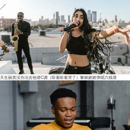
天生丽质没办法吉他谱C调（听着听着哭了）黎林娇娇弹唱六线谱