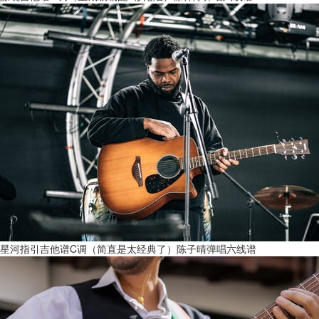
星河指引吉他谱C调（简直是太经典了）陈子晴弹唱六线谱