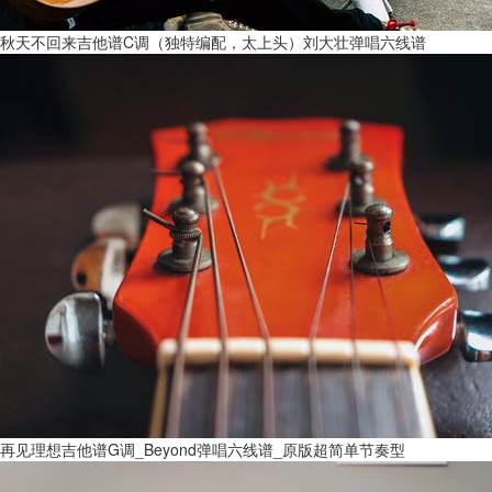
秋天不回来吉他谱C调（独特编配，太上头）刘大壮弹唱六线谱
再见理想吉他谱G调_Beyond弹唱六线谱_原版超简单节奏型