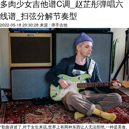
多肉少女吉他谱C调_赵芷彤弹唱六
线谱_扫弦分解节奏型
2022-05-18 20:30:28
来源 : 弹手吉他
“歌曲讲述了,对于女生来说,世界上有两种东西让人无法拒绝,一种是美食,