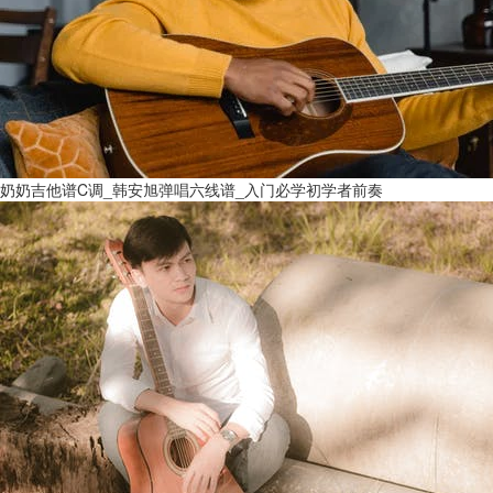
奶奶吉他谱C调_韩安旭弹唱六线谱_入门必学初学者前奏