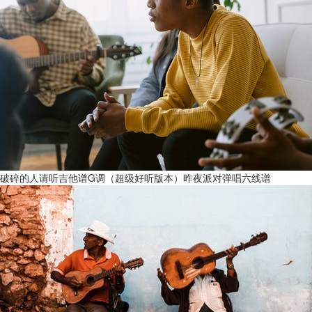
破碎的人请听吉他谱G调（超级好听版本）昨夜派对弹唱六线谱