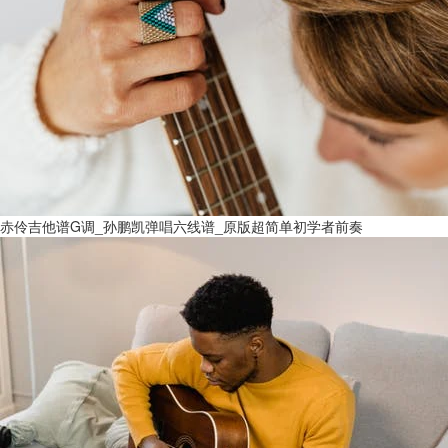
赤伶吉他谱G调_孙鹏凯弹唱六线谱_原版超简单初学者前奏