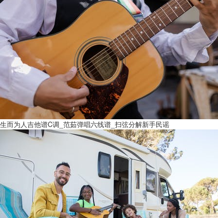
生而为人吉他谱C调_范茹弹唱六线谱_扫弦分解新手民谣