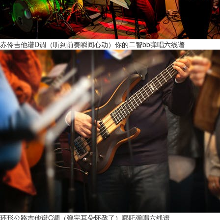
赤伶吉他谱D调（听到前奏瞬间心动）你的二智bb弹唱六线谱
环形公路吉他谱C调（弹完耳朵怀孕了）哪吒弹唱六线谱