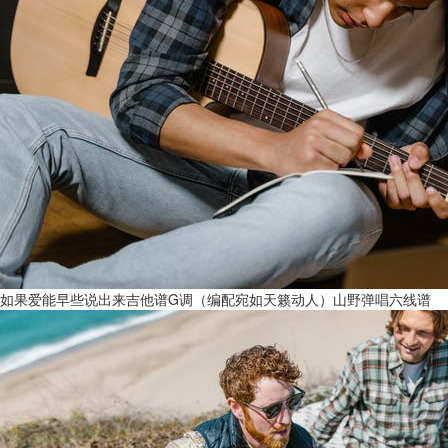
如果爱能早些说出来吉他谱G调（编配宛如天籁动人）山野弹唱六线谱