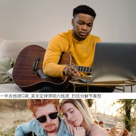
一半吉他谱C调_莫非定律弹唱六线谱_扫弦分解节奏型