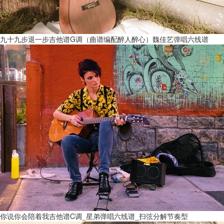
九十九步退一步吉他谱G调（曲谱编配醉人醉心）魏佳艺弹唱六线谱
你说你会陪着我吉他谱C调_星弟弹唱六线谱_扫弦分解节奏型