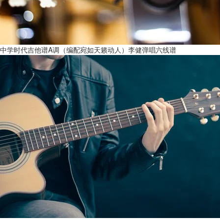
中学时代吉他谱A调（编配宛如天籁动人）李健弹唱六线谱