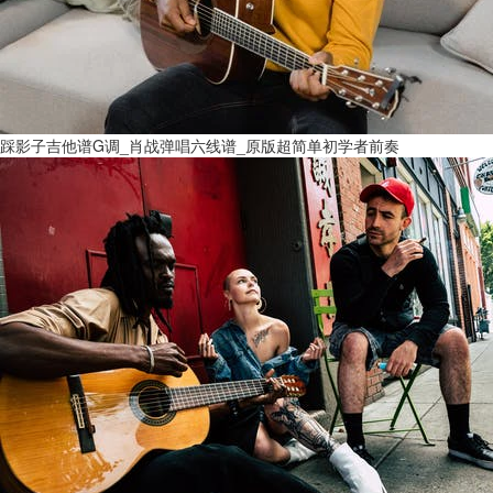
踩影子吉他谱G调_肖战弹唱六线谱_原版超简单初学者前奏