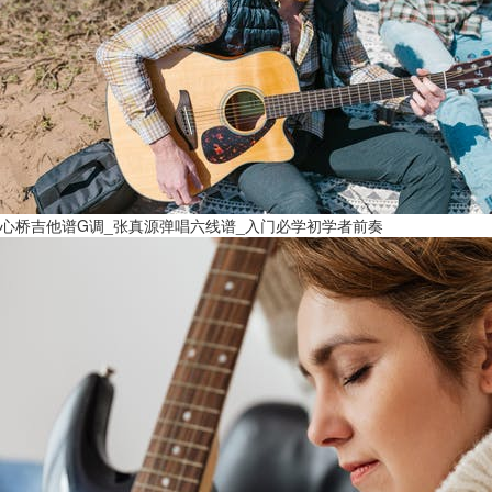
心桥吉他谱G调_张真源弹唱六线谱_入门必学初学者前奏