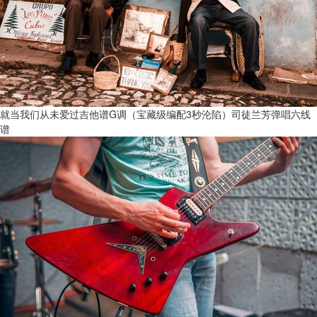
就当我们从未爱过吉他谱G调（宝藏级编配3秒沦陷）司徒兰芳弹唱六线
谱