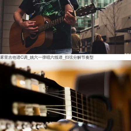
雾里吉他谱C调_姚六一弹唱六线谱_扫弦分解节奏型