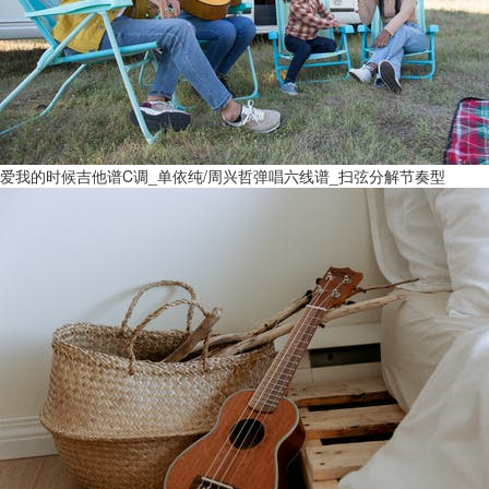
爱我的时候吉他谱C调_单依纯/周兴哲弹唱六线谱_扫弦分解节奏型