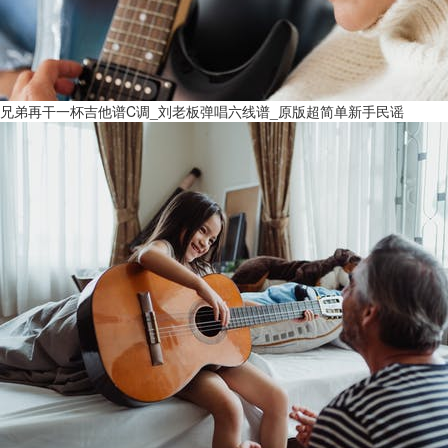
兄弟再干一杯吉他谱C调_刘老板弹唱六线谱_原版超简单新手民谣