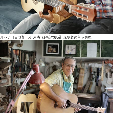
开不了口吉他谱G调_周杰伦弹唱六线谱_原版超简单节奏型