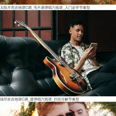
太阳月亮吉他谱C调_毛不易弹唱六线谱_入门必学节奏型
须尽欢吉他谱C调_渡弹唱六线谱_扫弦分解节奏型