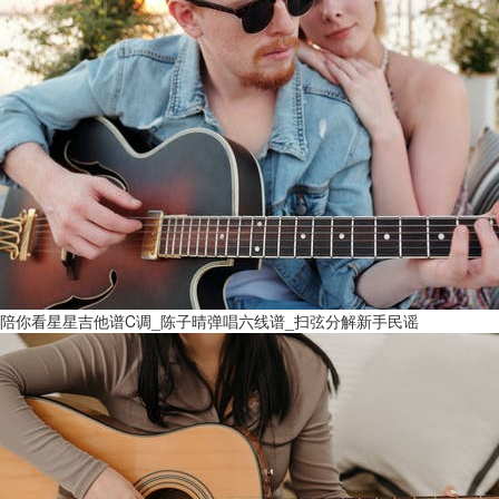
陪你看星星吉他谱C调_陈子晴弹唱六线谱_扫弦分解新手民谣