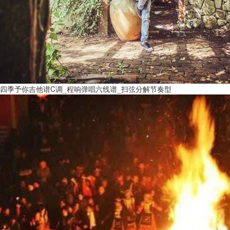
四季予你吉他谱C调_程响弹唱六线谱_扫弦分解节奏型