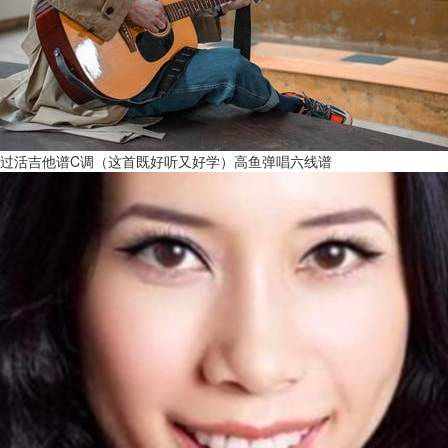
过活吉他谱C调（这首既好听又好学）高鱼弹唱六线谱