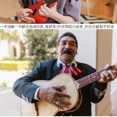
一半清醒一半醉吉他谱G调_黄静美/乔洋弹唱六线谱_扫弦分解新手民谣