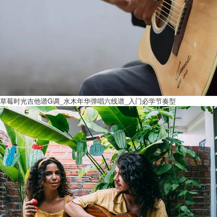
草莓时光吉他谱G调_水木年华弹唱六线谱_入门必学节奏型