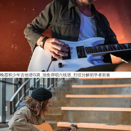
晚霞和少年吉他谱G调_池鱼弹唱六线谱_扫弦分解初学者前奏