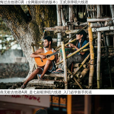
悔过吉他谱C调（全网最好听的版本）王贰浪弹唱六线谱
燕无歇吉他谱A调_是七叔呢弹唱六线谱_入门必学新手民谣