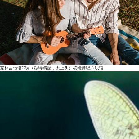
克林吉他谱G调（独特编配，太上头）棱镜弹唱六线谱