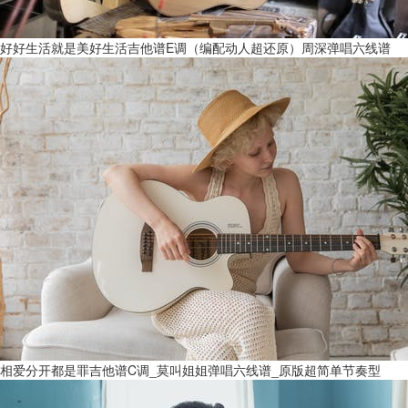
好好生活就是美好生活吉他谱E调（编配动人超还原）周深弹唱六线谱
相爱分开都是罪吉他谱C调_莫叫姐姐弹唱六线谱_原版超简单节奏型