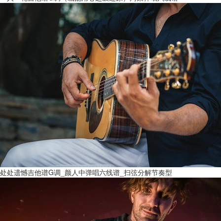
处处遗憾吉他谱G调_颜人中弹唱六线谱_扫弦分解节奏型