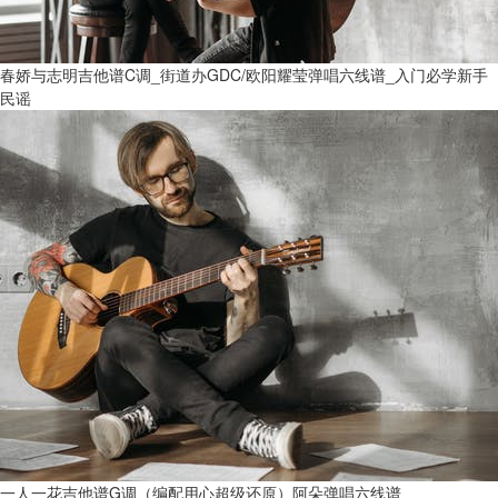
春娇与志明吉他谱C调_街道办GDC/欧阳耀莹弹唱六线谱_入门必学新手
民谣
一人一花吉他谱G调（编配用心超级还原）阿朵弹唱六线谱