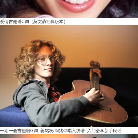
爱情吉他谱C调（莫文蔚经典版本）
一期一会吉他谱G调_姜铭杨/闷猪弹唱六线谱_入门必学新手民谣