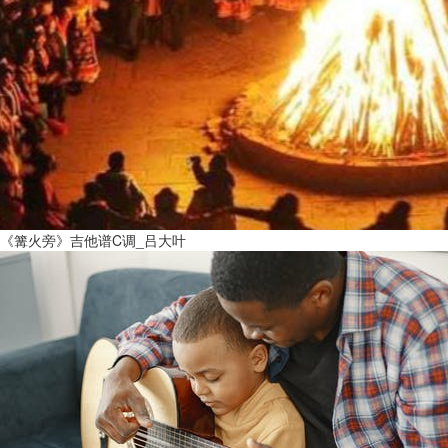
《篝火旁》吉他谱C调_吕大叶