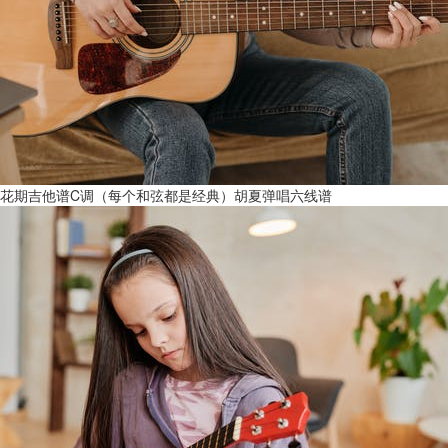
花期吉他谱C调（每个和弦都是经典）胡夏弹唱六线谱