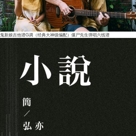
鬼新娘吉他谱G调（经典大神级编配）僵尸先生弹唱六线谱