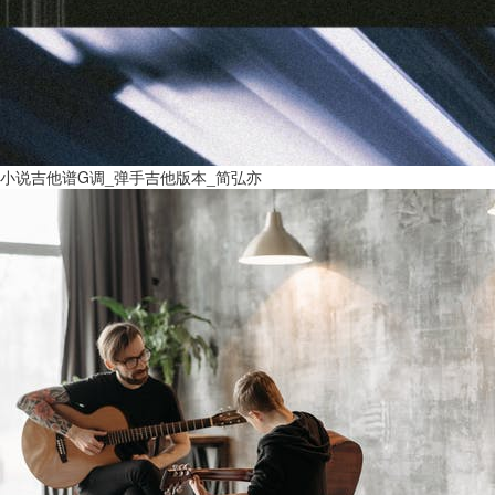
小说吉他谱G调_弹手吉他版本_简弘亦