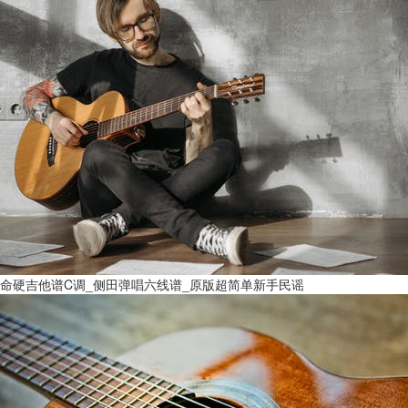
命硬吉他谱C调_侧田弹唱六线谱_原版超简单新手民谣