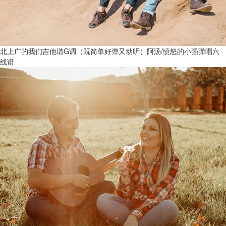
北上广的我们吉他谱G调（既简单好弹又动听）阿汤/愤怒的小强弹唱六
线谱