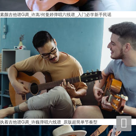
素颜吉他谱G调_许嵩/何曼婷弹唱六线谱_入门必学新手民谣

执着吉他谱G调_许巍弹唱六线谱_原版超简单节奏型