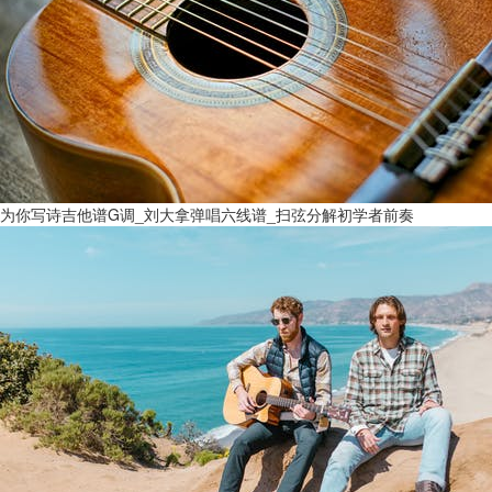
为你写诗吉他谱G调_刘大拿弹唱六线谱_扫弦分解初学者前奏