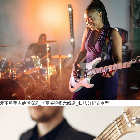
爱不释手吉他谱G调_李丽芬弹唱六线谱_扫弦分解节奏型