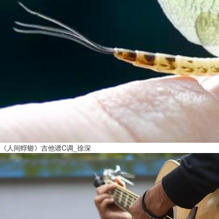
《人间蜉蝣》吉他谱C调_徐深