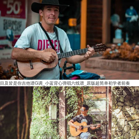
目及皆是你吉他谱G调_小蓝背心弹唱六线谱_原版超简单初学者前奏