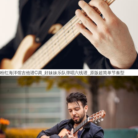
粉红海洋馆吉他谱C调_好妹妹乐队弹唱六线谱_原版超简单节奏型