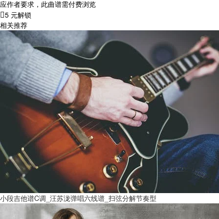
应作者要求，此曲谱需付费浏览
5 元解锁
相关推荐
小段吉他谱C调_汪苏泷弹唱六线谱_扫弦分解节奏型