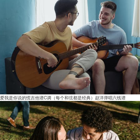
爱我是你说的慌吉他谱C调（每个和弦都是经典）赵洋弹唱六线谱