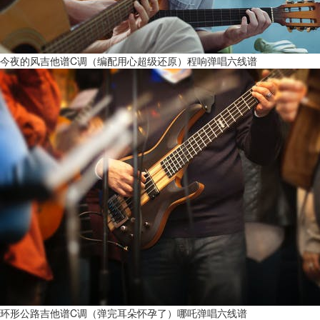
今夜的风吉他谱C调（编配用心超级还原）程响弹唱六线谱
环形公路吉他谱C调（弹完耳朵怀孕了）哪吒弹唱六线谱