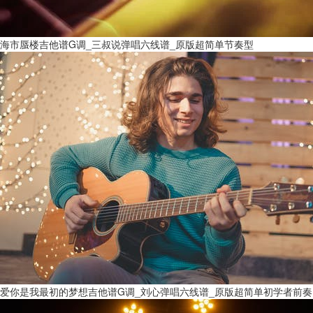
海市蜃楼吉他谱G调_三叔说弹唱六线谱_原版超简单节奏型
爱你是我最初的梦想吉他谱G调_刘心弹唱六线谱_原版超简单初学者前奏