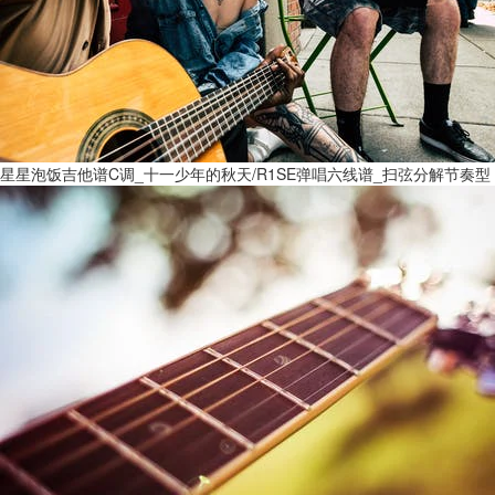
星星泡饭吉他谱C调_十一少年的秋天/R1SE弹唱六线谱_扫弦分解节奏型