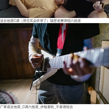
淡吉他谱C调（弹完耳朵怀孕了）隔壁老樊弹唱六线谱
广寒谣吉他谱_C调六线谱_伊格塞听_不靠谱组合