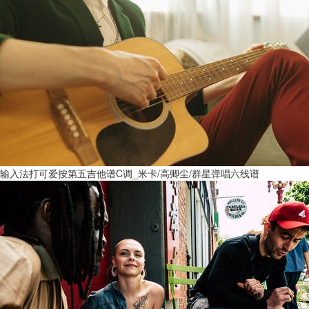
输入法打可爱按第五吉他谱C调_米卡/高卿尘/群星弹唱六线谱