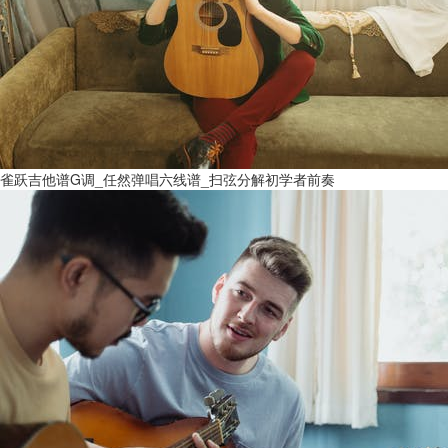
雀跃吉他谱G调_任然弹唱六线谱_扫弦分解初学者前奏