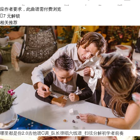
应作者要求，此曲谱需付费浏览
7 元解锁
相关推荐
哪里都是你2.0吉他谱C调_队长弹唱六线谱_扫弦分解初学者前奏