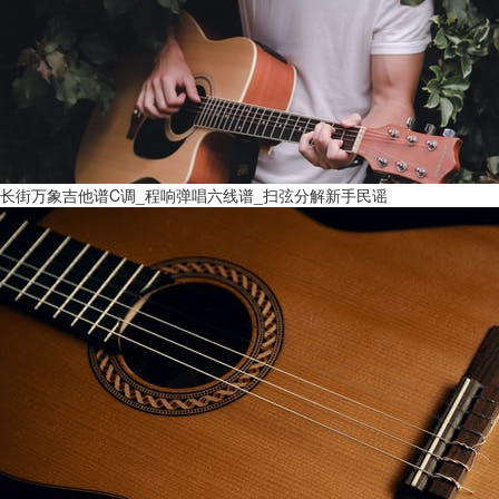
长街万象吉他谱C调_程响弹唱六线谱_扫弦分解新手民谣