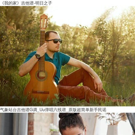
《我的家》吉他谱-明日之子
气象站台吉他谱G调_Uu弹唱六线谱_原版超简单新手民谣