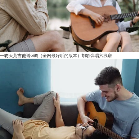
一吻天荒吉他谱G调（全网最好听的版本）胡歌弹唱六线谱