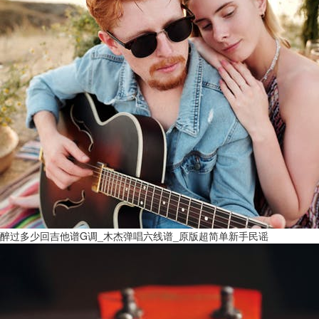
醉过多少回吉他谱G调_木杰弹唱六线谱_原版超简单新手民谣