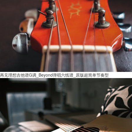
再见理想吉他谱G调_Beyond弹唱六线谱_原版超简单节奏型