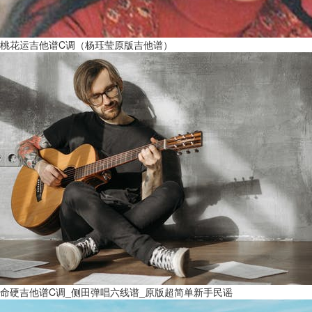
桃花运吉他谱C调（杨珏莹原版吉他谱）
命硬吉他谱C调_侧田弹唱六线谱_原版超简单新手民谣