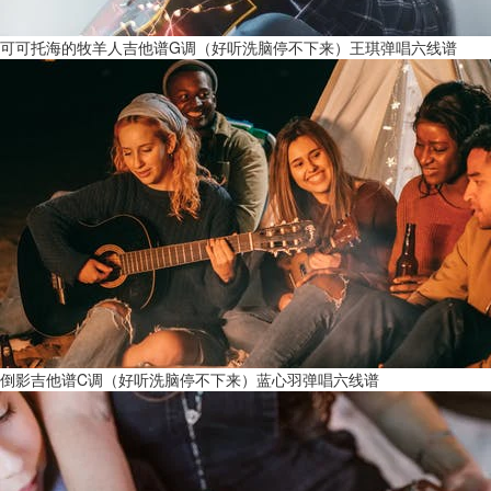
可可托海的牧羊人吉他谱G调（好听洗脑停不下来）王琪弹唱六线谱
倒影吉他谱C调（好听洗脑停不下来）蓝心羽弹唱六线谱