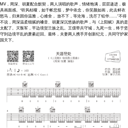
MV，周深、胡夏配合默契，两人演唱的歌声，情绪饱满，层层递进，极
具画面感。“听风枯哑，如千帐悲笳，梦中依念，你笑颜如画，此去鲜衣
怒马，归来因你温雅，心难舍， 放不下，等沧海，洗尽了铅华……”不得
不说，周深温柔细腻的嗓音、胡夏深沉悠扬的歌声，与《上阳赋》真的是
太配了。灭叛军，平边境贺兰族之乱。王儇带兵守城，九死一生，终于坚
守到边境平乱的萧綦赶回。最终，夫妻两人携手开创新纪元，共同守护家
国天下。