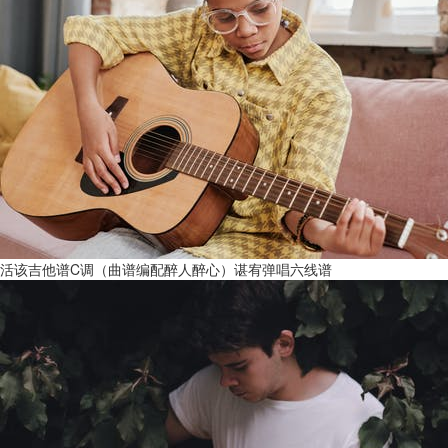
活该吉他谱C调（曲谱编配醉人醉心）谌宥弹唱六线谱