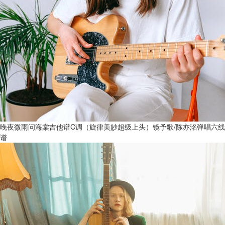
晚夜微雨问海棠吉他谱C调（旋律美妙超级上头）镜予歌/陈亦洺弹唱六线
谱