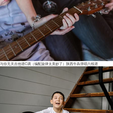
与你无关吉他谱C调（编配旋律太美妙了）陕西牛犇弹唱六线谱