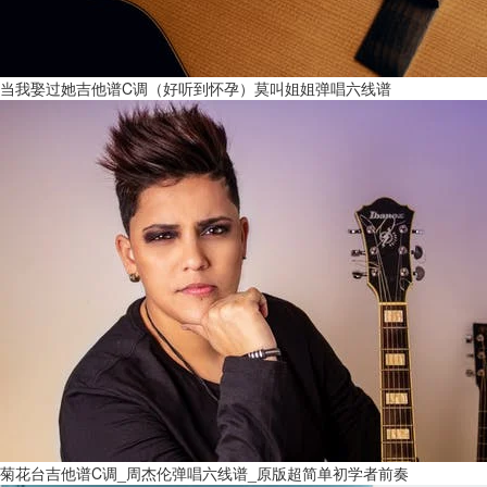
当我娶过她吉他谱C调（好听到怀孕）莫叫姐姐弹唱六线谱
菊花台吉他谱C调_周杰伦弹唱六线谱_原版超简单初学者前奏