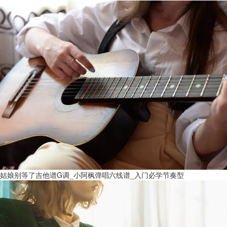
姑娘别等了吉他谱G调_小阿枫弹唱六线谱_入门必学节奏型