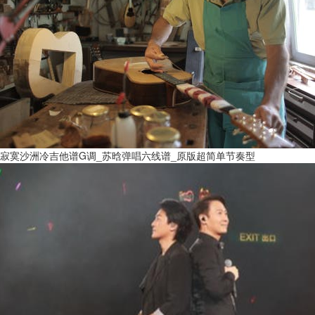
寂寞沙洲冷吉他谱G调_苏晗弹唱六线谱_原版超简单节奏型