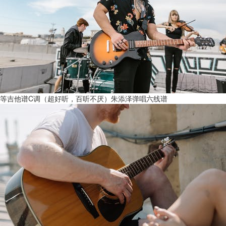
等吉他谱C调（超好听，百听不厌）朱添泽弹唱六线谱