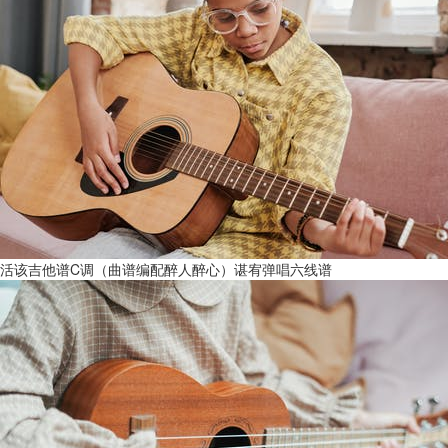
活该吉他谱C调（曲谱编配醉人醉心）谌宥弹唱六线谱