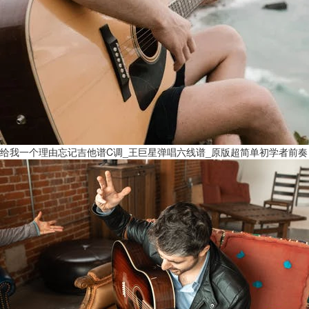
给我一个理由忘记吉他谱C调_王巨星弹唱六线谱_原版超简单初学者前奏