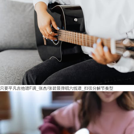
只要平凡吉他谱F调_张杰/张碧晨弹唱六线谱_扫弦分解节奏型