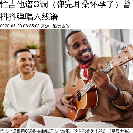
忙吉他谱G调（弹完耳朵怀孕了）曾
抖抖弹唱六线谱
2022-05-23 08:35:08
来源 : 酷玩吉他
忙吉他谱采用G调指法由酷玩吉他编配。这首歌作为电视剧《星辰大海》