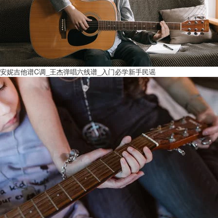
安妮吉他谱C调_王杰弹唱六线谱_入门必学新手民谣