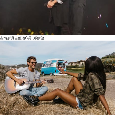
友情岁月吉他谱C调_郑伊健