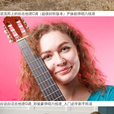
逆流而上的你吉他谱C调（超级好听版本）尹姝贻弹唱六线谱
自说自话吉他谱G调_郑俊豪弹唱六线谱_入门必学新手民谣