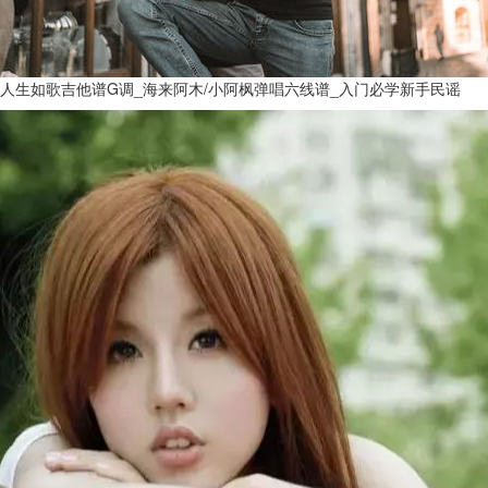
人生如歌吉他谱G调_海来阿木/小阿枫弹唱六线谱_入门必学新手民谣