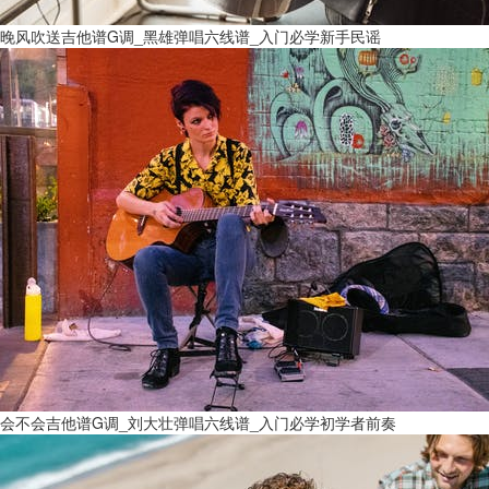
晚风吹送吉他谱G调_黑雄弹唱六线谱_入门必学新手民谣
会不会吉他谱G调_刘大壮弹唱六线谱_入门必学初学者前奏