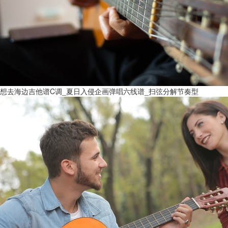
想去海边吉他谱C调_夏日入侵企画弹唱六线谱_扫弦分解节奏型