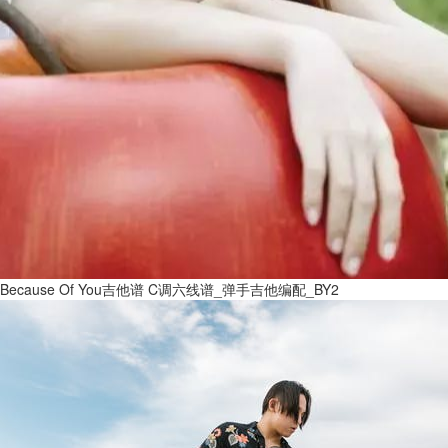
Because Of You吉他谱 C调六线谱_弹手吉他编配_BY2