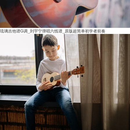
琉璃吉他谱G调_刘宇宁弹唱六线谱_原版超简单初学者前奏