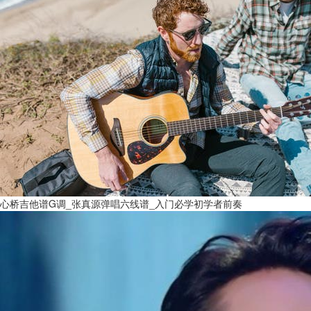
心桥吉他谱G调_张真源弹唱六线谱_入门必学初学者前奏