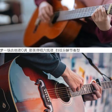
梦一场吉他谱C调_那英弹唱六线谱_扫弦分解节奏型