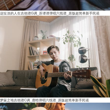
这扯淡的人生吉他谱G调_苏谭谭弹唱六线谱_原版超简单新手民谣
梦寐之地吉他谱C调_鹿晗弹唱六线谱_原版超简单新手民谣