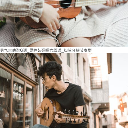
勇气吉他谱G调_梁静茹弹唱六线谱_扫弦分解节奏型