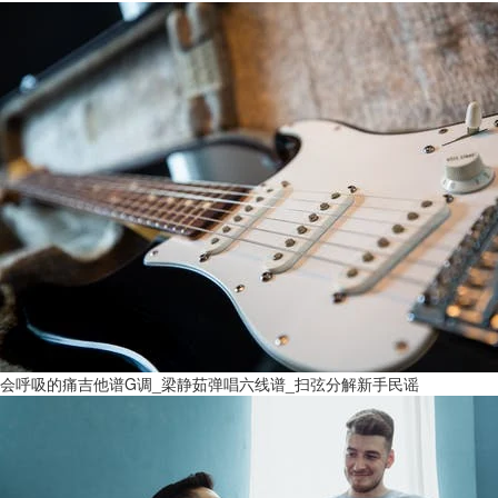
会呼吸的痛吉他谱G调_梁静茹弹唱六线谱_扫弦分解新手民谣