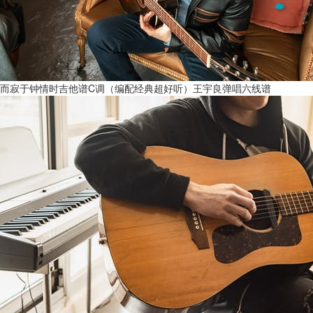
而寂于钟情时吉他谱C调（编配经典超好听）王宇良弹唱六线谱