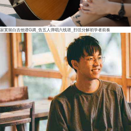
寂寞留白吉他谱G调_告五人弹唱六线谱_扫弦分解初学者前奏