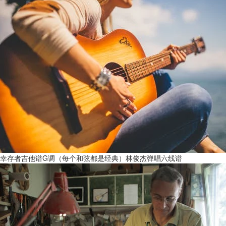
幸存者吉他谱G调（每个和弦都是经典）林俊杰弹唱六线谱