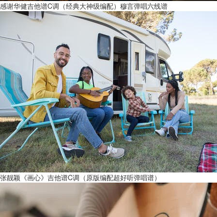
感谢华健吉他谱C调（经典大神级编配）穆言弹唱六线谱
张靓颖《画心》吉他谱C调（原版编配超好听弹唱谱）