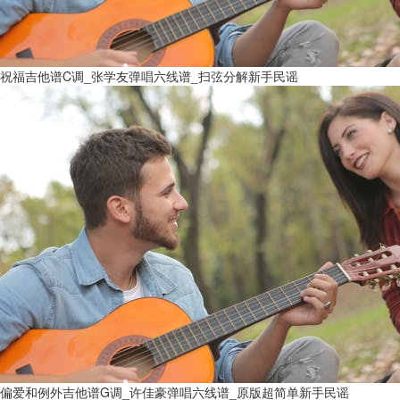
祝福吉他谱C调_张学友弹唱六线谱_扫弦分解新手民谣
偏爱和例外吉他谱G调_许佳豪弹唱六线谱_原版超简单新手民谣