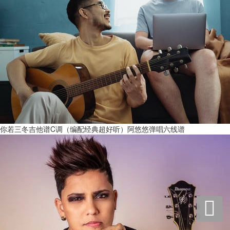
你若三冬吉他谱C调（编配经典超好听）阿悠悠弹唱六线谱
