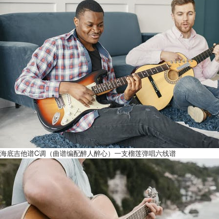
海底吉他谱C调（曲谱编配醉人醉心）一支榴莲弹唱六线谱