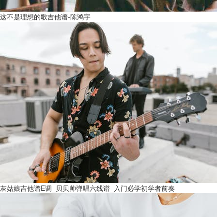
这不是理想的歌吉他谱-陈鸿宇
灰姑娘吉他谱E调_贝贝帅弹唱六线谱_入门必学初学者前奏