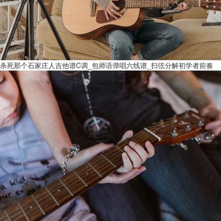
杀死那个石家庄人吉他谱C调_包师语弹唱六线谱_扫弦分解初学者前奏