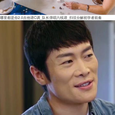
哪里都是你2.0吉他谱C调_队长弹唱六线谱_扫弦分解初学者前奏