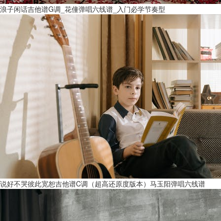
浪子闲话吉他谱G调_花僮弹唱六线谱_入门必学节奏型
说好不哭彼此宽恕吉他谱C调（超高还原度版本）马玉阳弹唱六线谱