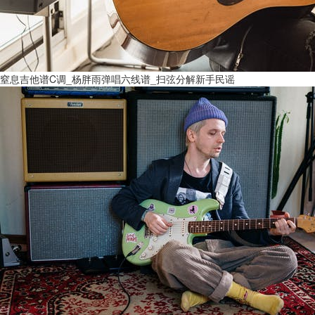
窒息吉他谱C调_杨胖雨弹唱六线谱_扫弦分解新手民谣