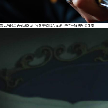
海风与晚星吉他谱G调_张紫宁弹唱六线谱_扫弦分解初学者前奏