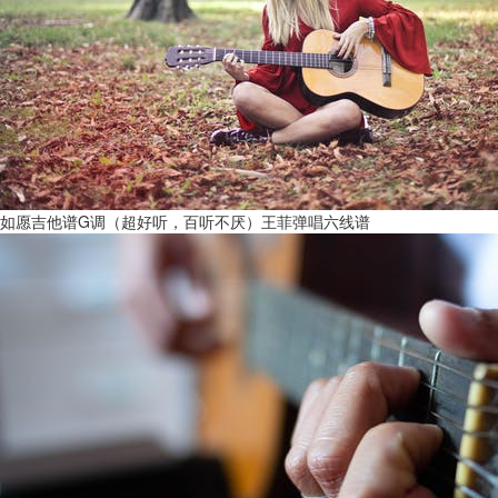
如愿吉他谱G调（超好听，百听不厌）王菲弹唱六线谱