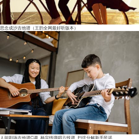
思念成沙吉他谱（王韵全网最好听版本）
人间剧场吉他谱C调_杨宗纬弹唱六线谱_扫弦分解新手民谣