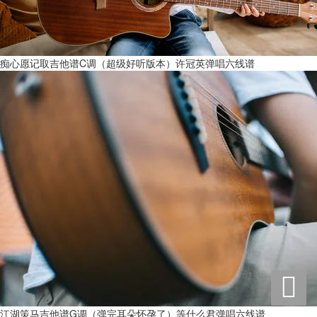
痴心愿记取吉他谱C调（超级好听版本）许冠英弹唱六线谱

江湖策马吉他谱G调（弹完耳朵怀孕了）等什么君弹唱六线谱