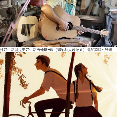
好好生活就是美好生活吉他谱E调（编配动人超还原）周深弹唱六线谱