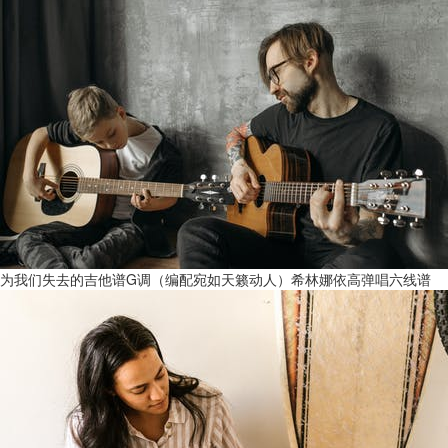
为我们失去的吉他谱G调（编配宛如天籁动人）希林娜依高弹唱六线谱