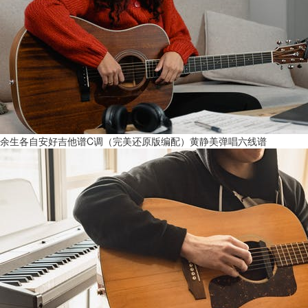
余生各自安好吉他谱C调（完美还原版编配）黄静美弹唱六线谱