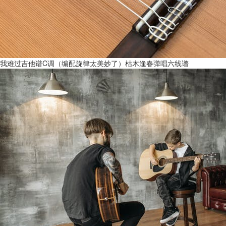
我难过吉他谱C调（编配旋律太美妙了）枯木逢春弹唱六线谱