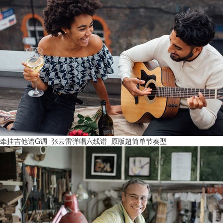
牵挂吉他谱G调_张云雷弹唱六线谱_原版超简单节奏型