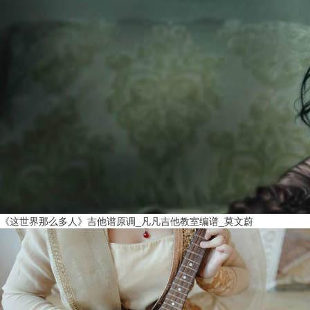
《这世界那么多人》吉他谱原调_凡凡吉他教室编谱_莫文蔚