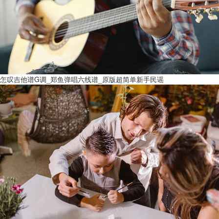
怎叹吉他谱G调_郑鱼弹唱六线谱_原版超简单新手民谣