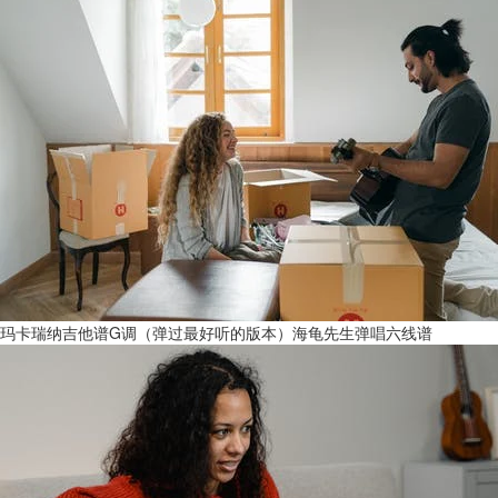
玛卡瑞纳吉他谱G调（弹过最好听的版本）海龟先生弹唱六线谱