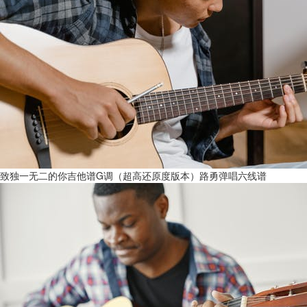
致独一无二的你吉他谱G调（超高还原度版本）路勇弹唱六线谱