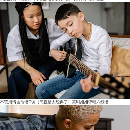
不该用情吉他谱C调（简直是太经典了）莫叫姐姐弹唱六线谱