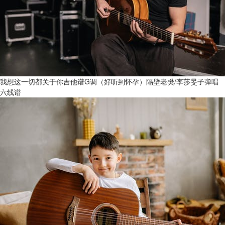
我想这一切都关于你吉他谱G调（好听到怀孕）隔壁老樊/李莎旻子弹唱
六线谱