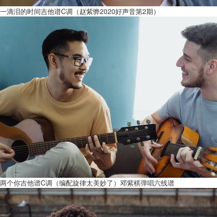
一滴泪的时间吉他谱C调（赵紫骅2020好声音第2期）
两个你吉他谱C调（编配旋律太美妙了）邓紫棋弹唱六线谱