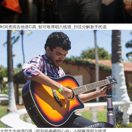
时间煮雨吉他谱C调_郁可唯弹唱六线谱_扫弦分解新手民谣
太想念吉他谱G调（听到前奏瞬间心动）小阿枫弹唱六线谱