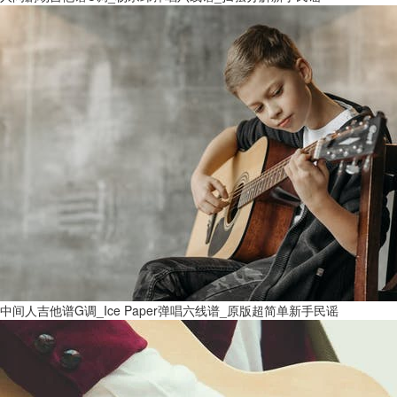
中间人吉他谱G调_Ice Paper弹唱六线谱_原版超简单新手民谣