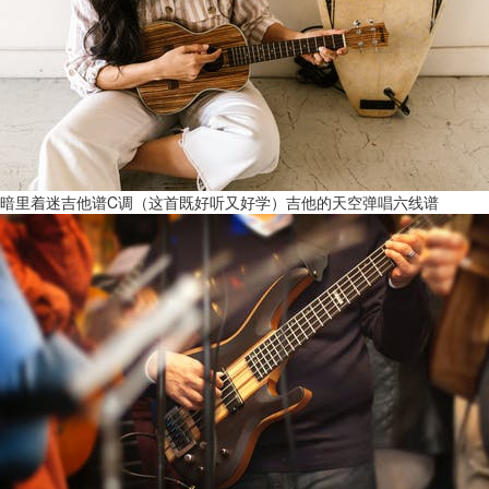
暗里着迷吉他谱C调（这首既好听又好学）吉他的天空弹唱六线谱