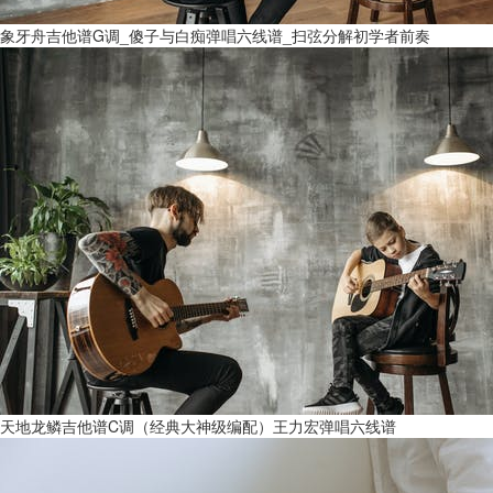
象牙舟吉他谱G调_傻子与白痴弹唱六线谱_扫弦分解初学者前奏
天地龙鳞吉他谱C调（经典大神级编配）王力宏弹唱六线谱