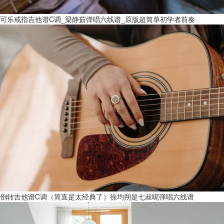
可乐戒指吉他谱C调_梁静茹弹唱六线谱_原版超简单初学者前奏
倒转吉他谱C调（简直是太经典了）徐均朔是七叔呢弹唱六线谱