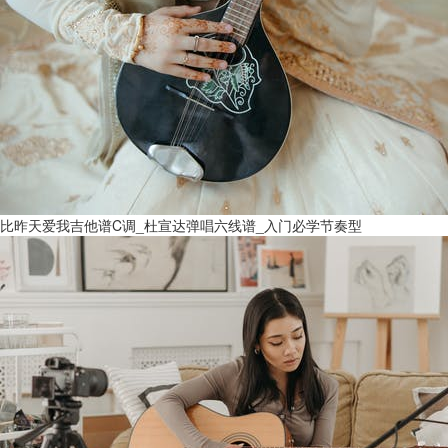
比昨天爱我吉他谱C调_杜宣达弹唱六线谱_入门必学节奏型