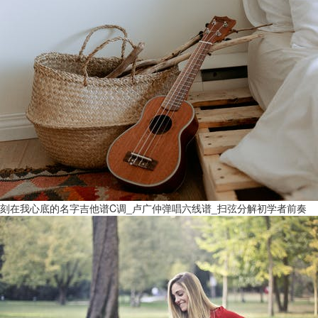
刻在我心底的名字吉他谱C调_卢广仲弹唱六线谱_扫弦分解初学者前奏