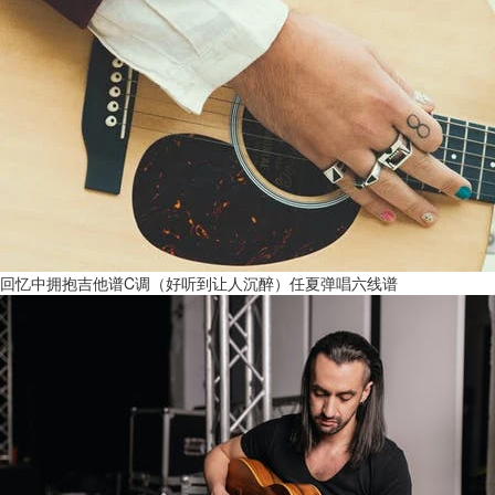
回忆中拥抱吉他谱C调（好听到让人沉醉）任夏弹唱六线谱