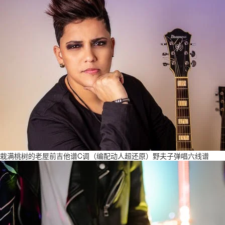
栽满桃树的老屋前吉他谱C调（编配动人超还原）野夫子弹唱六线谱