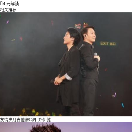
4 元解锁
相关推荐
友情岁月吉他谱C调_郑伊健