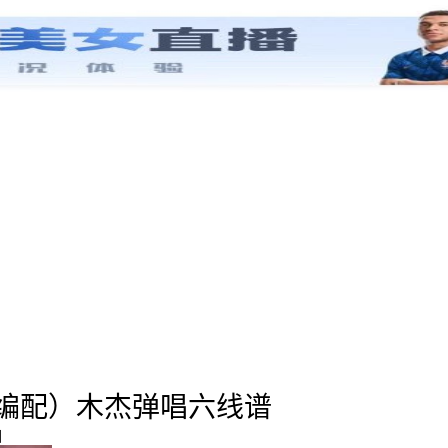
编配）木杰弹唱六线谱
回