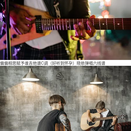
偏偏相思赋予谁吉他谱C调（好听到怀孕）晓依弹唱六线谱