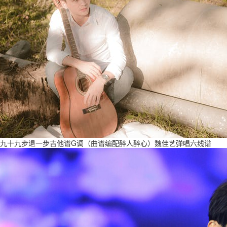
九十九步退一步吉他谱G调（曲谱编配醉人醉心）魏佳艺弹唱六线谱