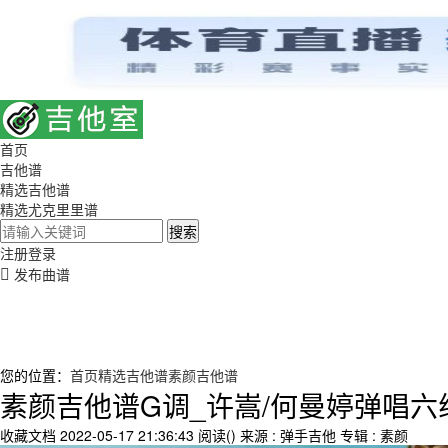
首页
吉他谱
精选吉他谱
精选尤克里里谱
搜索
注册
登录
发布曲谱
您的位置：
首页
精选吉他谱
素颜吉他谱
素颜吉他谱G调_许嵩/何曼婷弹唱六
收藏文档
2022-05-17 21:36:43
阅读(
)
来源 : 弹手吉他
专辑 : 素颜