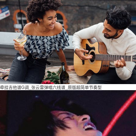
牵挂吉他谱G调_张云雷弹唱六线谱_原版超简单节奏型