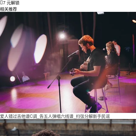
7 元解锁
相关推荐
爱人错过吉他谱C调_告五人弹唱六线谱_扫弦分解新手民谣