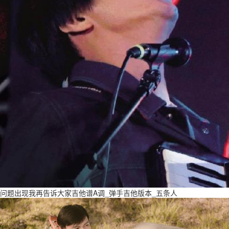
问题出现我再告诉大家吉他谱A调_弹手吉他版本_五条人