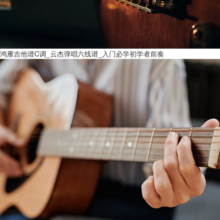
鸿雁吉他谱C调_云杰弹唱六线谱_入门必学初学者前奏