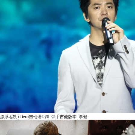
漂浮地铁 (Live)吉他谱D调_弹手吉他版本_李健