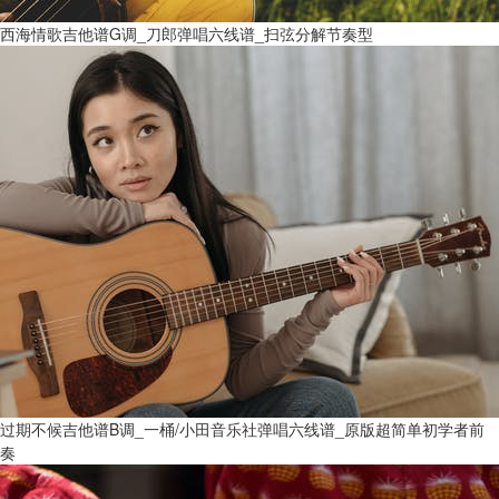
西海情歌吉他谱G调_刀郎弹唱六线谱_扫弦分解节奏型
过期不候吉他谱B调_一桶/小田音乐社弹唱六线谱_原版超简单初学者前
奏