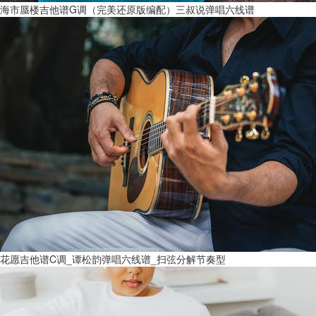
海市蜃楼吉他谱G调（完美还原版编配）三叔说弹唱六线谱
花愿吉他谱C调_谭松韵弹唱六线谱_扫弦分解节奏型