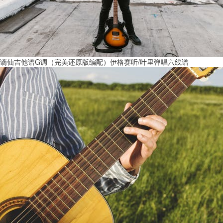
谪仙吉他谱G调（完美还原版编配）伊格赛听/叶里弹唱六线谱