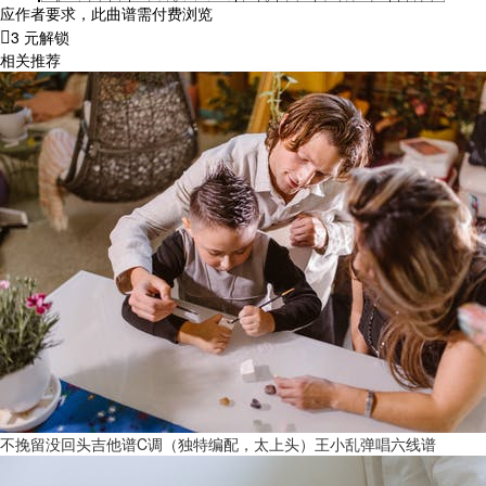
应作者要求，此曲谱需付费浏览
3 元解锁
相关推荐
不挽留没回头吉他谱C调（独特编配，太上头）王小乱弹唱六线谱