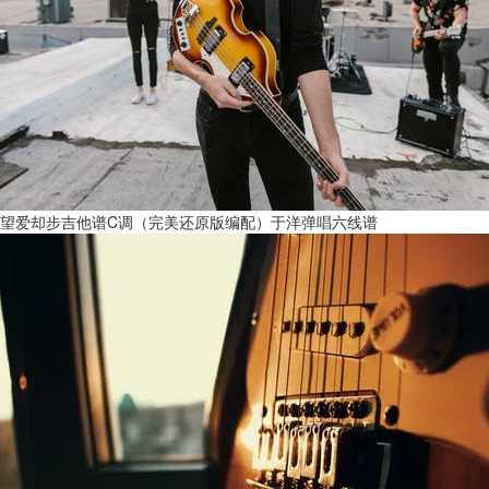
望爱却步吉他谱C调（完美还原版编配）于洋弹唱六线谱