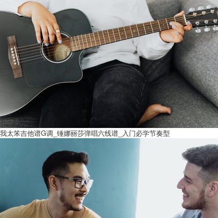
我太笨吉他谱G调_锤娜丽莎弹唱六线谱_入门必学节奏型