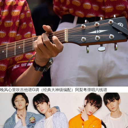
晚风心里吹吉他谱G调（经典大神级编配）阿梨粤弹唱六线谱