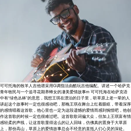
可可托海的牧羊人吉他谱采用G调指法由酷玩吉他编配。讲述一个哈萨克
青年牧民与一个追寻花期养蜂女的凄美爱情故事m 可可托海在哈萨克语
中有“绿色丛林”的意思，我想王琪在漂泊的日子里，听草原上老一辈的人
讲起这个故事时一定也很感动吧，那晚王琪在舞台上红着眼眶，带着深厚
的感情唱着这首歌，他心里也一定为这段遗憾的爱情而感到惋惜吧，他创
作这首歌的时候一定也很难过吧。这首歌歌词偏大众，但加上王琪富有情
感轻柔的声线，让这首歌显得这么的让人回味，仿佛真的置身于大草原
上，那份高山，草原上的爱情故事总会不经意的直抵人们心灵的深处。