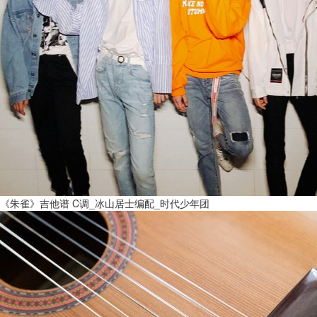
《朱雀》吉他谱 C调_冰山居士编配_时代少年团