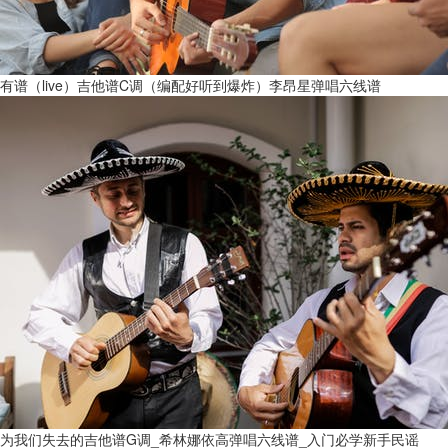
有谱（live）吉他谱C调（编配好听到爆炸）李昂星弹唱六线谱
为我们失去的吉他谱G调_希林娜依高弹唱六线谱_入门必学新手民谣