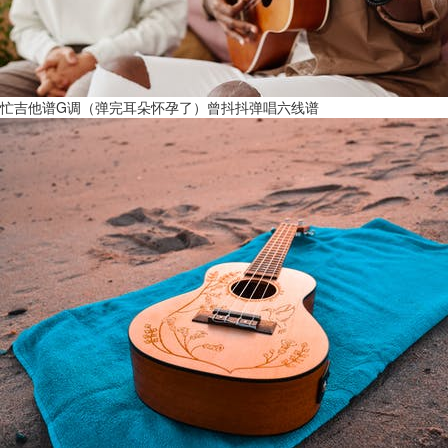
忙吉他谱G调（弹完耳朵怀孕了）曾抖抖弹唱六线谱