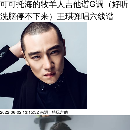
可可托海的牧羊人吉他谱G调（好听
洗脑停不下来）王琪弹唱六线谱
2022-06-02 13:15:32
来源 : 酷玩吉他