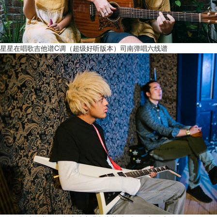
星星在唱歌吉他谱C调（超级好听版本）司南弹唱六线谱