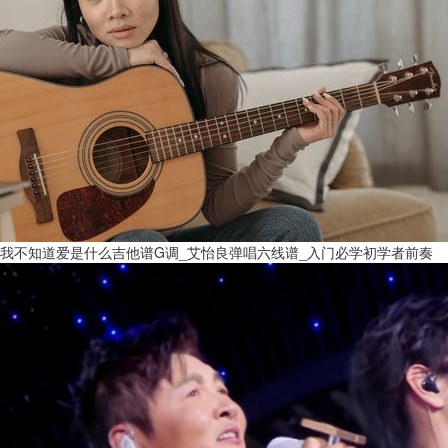
我不知道爱是什么吉他谱G调_艾怡良弹唱六线谱_入门必学初学者前奏