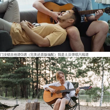
门没锁吉他谱G调（完美还原版编配）我是土豆弹唱六线谱