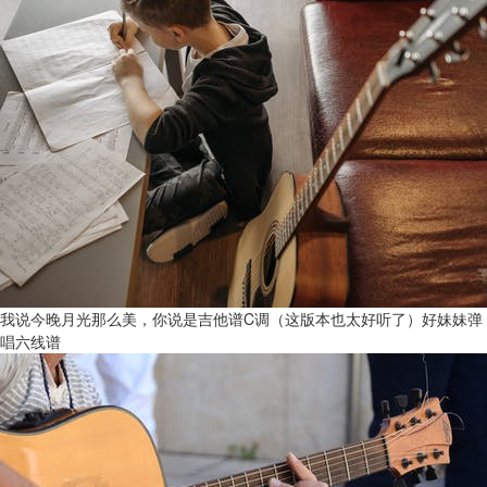
我说今晚月光那么美，你说是吉他谱C调（这版本也太好听了）好妹妹弹
唱六线谱