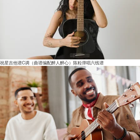
祝星吉他谱C调（曲谱编配醉人醉心）陈粒弹唱六线谱