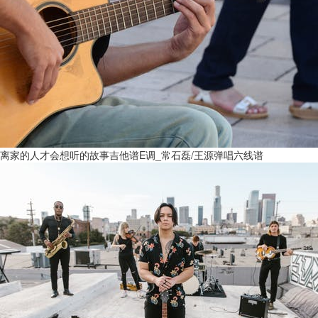
离家的人才会想听的故事吉他谱E调_常石磊/王源弹唱六线谱