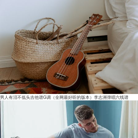
男人有泪不低头吉他谱G调（全网最好听的版本）李志洲弹唱六线谱