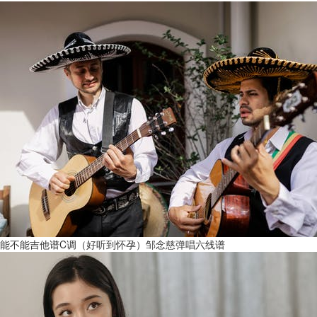
能不能吉他谱C调（好听到怀孕）邹念慈弹唱六线谱