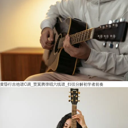
黄昏行吉他谱C调_贾翼腾弹唱六线谱_扫弦分解初学者前奏