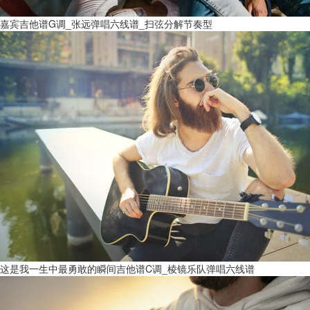
嘉宾吉他谱G调_张远弹唱六线谱_扫弦分解节奏型
这是我一生中最勇敢的瞬间吉他谱C调_棱镜乐队弹唱六线谱