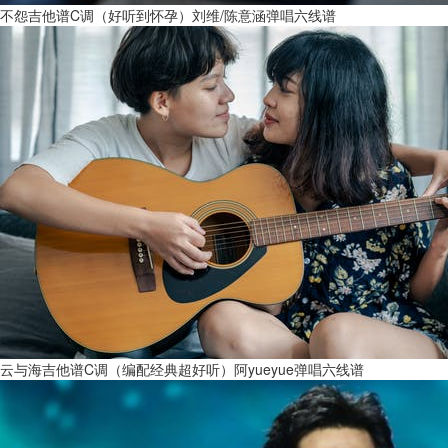
不怨吉他谱C调（好听到怀孕）刘维/陈意涵弹唱六线谱
云与海吉他谱C调（编配经典超好听）阿yueyue弹唱六线谱