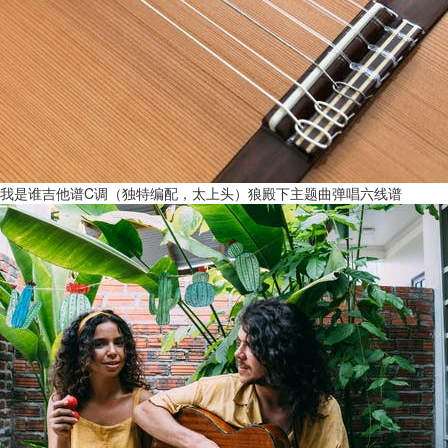
我是谁吉他谱C调（独特编配，太上头）狼殿下主题曲弹唱六线谱