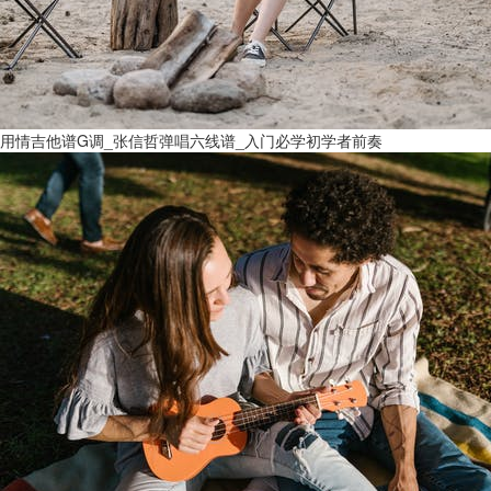
用情吉他谱G调_张信哲弹唱六线谱_入门必学初学者前奏