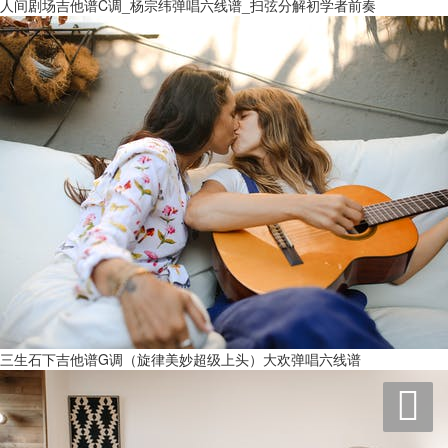
人间剧场吉他谱C调_杨宗纬弹唱六线谱_扫弦分解初学者前奏
三生石下吉他谱G调（旋律美妙超级上头）大欢弹唱六线谱
