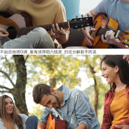
不如吉他谱G调_秦海清弹唱六线谱_扫弦分解新手民谣