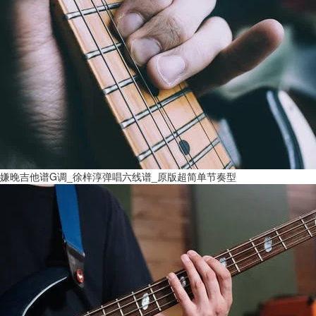
嫌晚吉他谱G调_徐梓淳弹唱六线谱_原版超简单节奏型