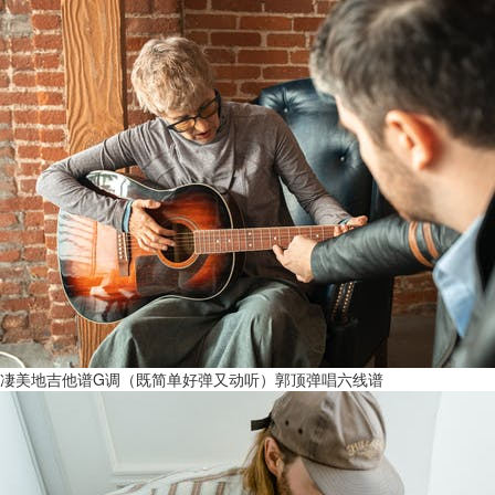
凄美地吉他谱G调（既简单好弹又动听）郭顶弹唱六线谱