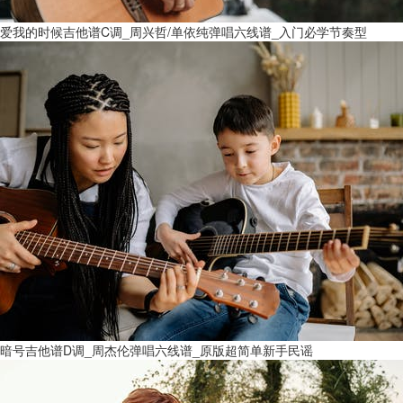
爱我的时候吉他谱C调_周兴哲/单依纯弹唱六线谱_入门必学节奏型
暗号吉他谱D调_周杰伦弹唱六线谱_原版超简单新手民谣