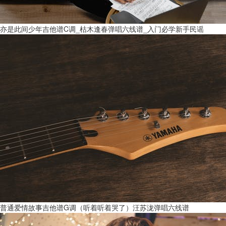
亦是此间少年吉他谱C调_枯木逢春弹唱六线谱_入门必学新手民谣
普通爱情故事吉他谱G调（听着听着哭了）汪苏泷弹唱六线谱