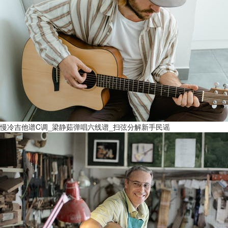
慢冷吉他谱C调_梁静茹弹唱六线谱_扫弦分解新手民谣