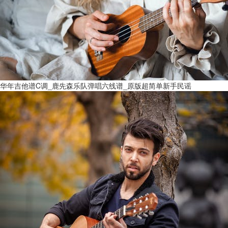
华年吉他谱C调_鹿先森乐队弹唱六线谱_原版超简单新手民谣