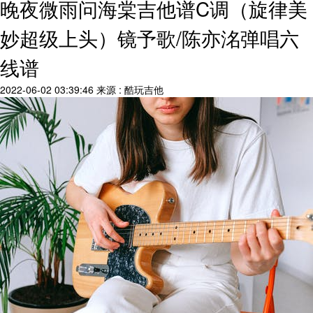
晚夜微雨问海棠吉他谱C调（旋律美
妙超级上头）镜予歌/陈亦洺弹唱六
线谱
2022-06-02 03:39:46
来源 : 酷玩吉他