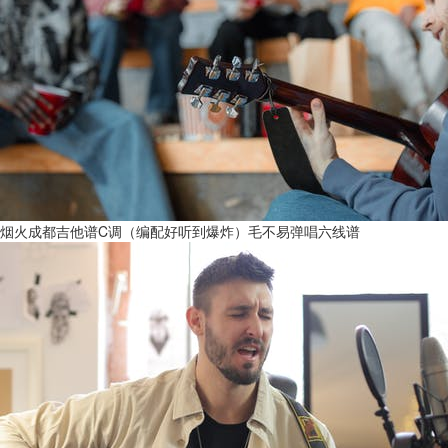
烟火成都吉他谱C调（编配好听到爆炸）毛不易弹唱六线谱