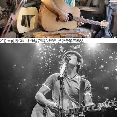
和你吉他谱C调_余佳运弹唱六线谱_扫弦分解节奏型