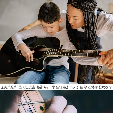
现实总是和理想扯皮吉他谱C调（学会惊艳所有人）隔壁老樊弹唱六线谱