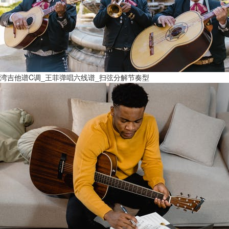
湾吉他谱C调_王菲弹唱六线谱_扫弦分解节奏型