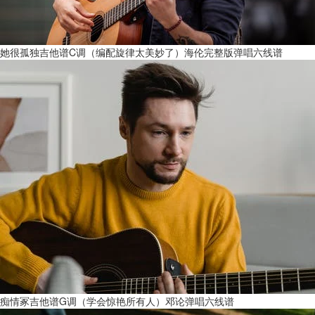
她很孤独吉他谱C调（编配旋律太美妙了）海伦完整版弹唱六线谱
痴情冢吉他谱G调（学会惊艳所有人）邓论弹唱六线谱