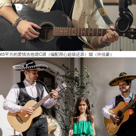
65平方的爱情吉他谱C调（编配用心超级还原）烟（许佳豪）