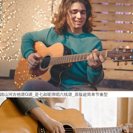
踏山河吉他谱G调_是七叔呢弹唱六线谱_原版超简单节奏型