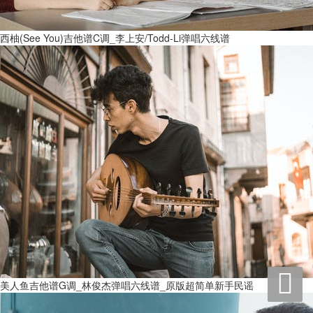
西柚(See You)吉他谱C调_李上安/Todd-Li弹唱六线谱

美人鱼吉他谱G调_林俊杰弹唱六线谱_原版超简单新手民谣