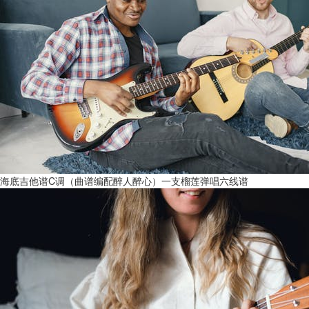
海底吉他谱C调（曲谱编配醉人醉心）一支榴莲弹唱六线谱