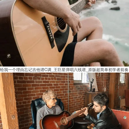
给我一个理由忘记吉他谱C调_王巨星弹唱六线谱_原版超简单初学者前奏