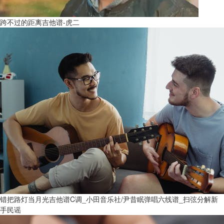
跨不过的距离吉他谱-虎二
错把路灯当月光吉他谱C调_小田音乐社/尹昔眠弹唱六线谱_扫弦分解新
手民谣