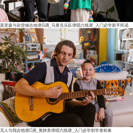
莫里森与杂货铺吉他谱G调_马赛克乐队弹唱六线谱_入门必学新手民谣
无人与我吉他谱C调_黄静美弹唱六线谱_入门必学初学者前奏