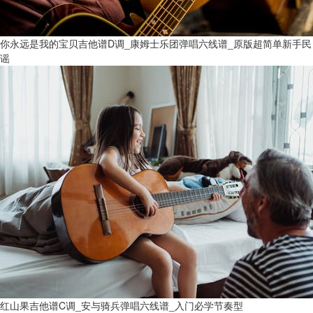
你永远是我的宝贝吉他谱D调_康姆士乐团弹唱六线谱_原版超简单新手民
谣
红山果吉他谱C调_安与骑兵弹唱六线谱_入门必学节奏型