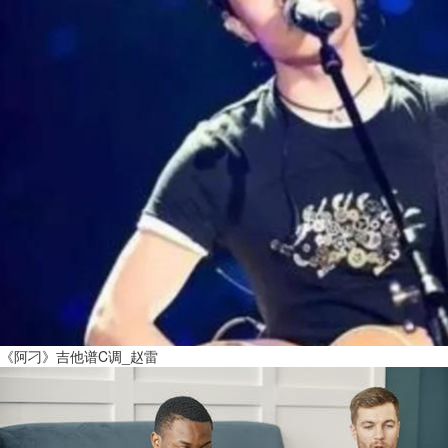
《阿刁》吉他谱C调_赵雷