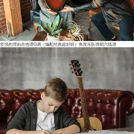
坚强的理由吉他谱G调（编配经典超好听）角度乐队弹唱六线谱