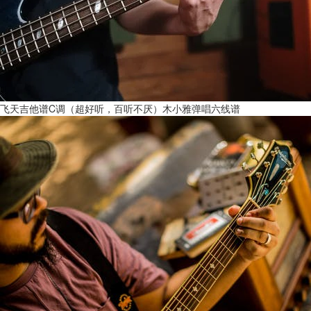
飞天吉他谱C调（超好听，百听不厌）木小雅弹唱六线谱