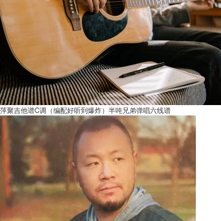
萍聚吉他谱C调（编配好听到爆炸）半吨兄弟弹唱六线谱