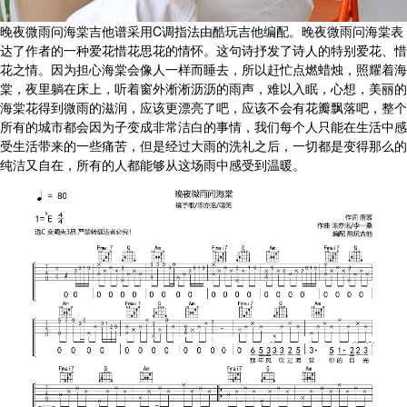
晚夜微雨问海棠吉他谱采用C调指法由酷玩吉他编配。晚夜微雨问海棠表
达了作者的一种爱花惜花思花的情怀。这句诗抒发了诗人的特别爱花、惜
花之情。因为担心海棠会像人一样而睡去，所以赶忙点燃蜡烛，照耀着海
棠，夜里躺在床上，听着窗外淅淅沥沥的雨声，难以入眠，心想，美丽的
海棠花得到微雨的滋润，应该更漂亮了吧，应该不会有花瓣飘落吧，整个
所有的城市都会因为子变成非常洁白的事情，我们每个人只能在生活中感
受生活带来的一些痛苦，但是经过大雨的洗礼之后，一切都是变得那么的
纯洁又自在，所有的人都能够从这场雨中感受到温暖。