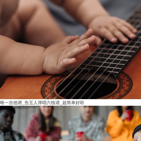
唯一吉他谱_告五人弹唱六线谱_超简单好听