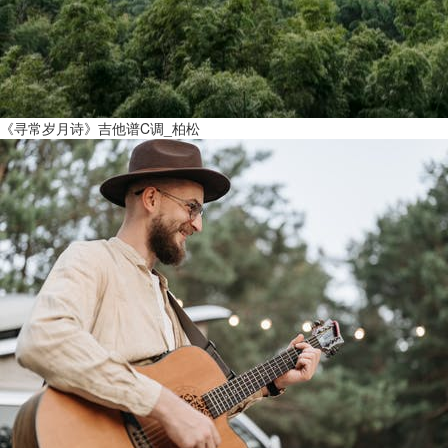
《寻常岁月诗》吉他谱C调_柏松