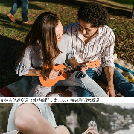
克林吉他谱G调（独特编配，太上头）棱镜弹唱六线谱