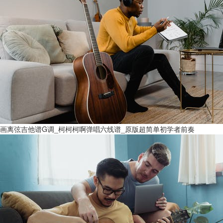
画离弦吉他谱G调_柯柯柯啊弹唱六线谱_原版超简单初学者前奏