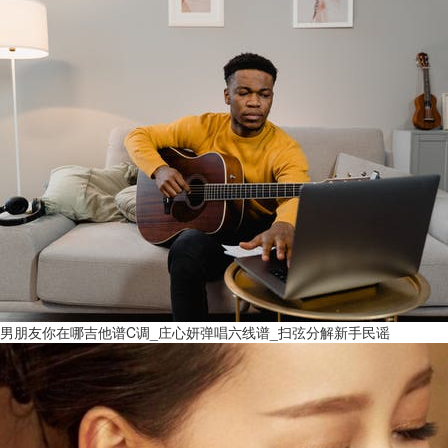
男朋友你在哪吉他谱C调_庄心妍弹唱六线谱_扫弦分解新手民谣