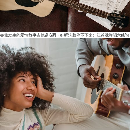
突然发生的爱情故事吉他谱G调（好听洗脑停不下来）江苏泷弹唱六线谱