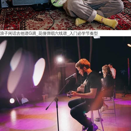
浪子闲话吉他谱G调_花僮弹唱六线谱_入门必学节奏型