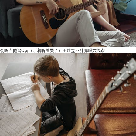
会吗吉他谱C调（听着听着哭了）王靖雯不胖弹唱六线谱