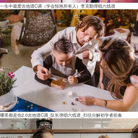
一生中最爱吉他谱C调（学会惊艳所有人）李克勤弹唱六线谱
哪里都是你2.0吉他谱C调_队长弹唱六线谱_扫弦分解初学者前奏