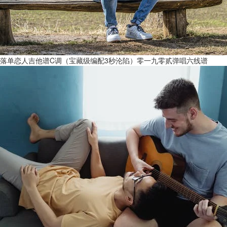
落单恋人吉他谱C调（宝藏级编配3秒沦陷）零一九零贰弹唱六线谱