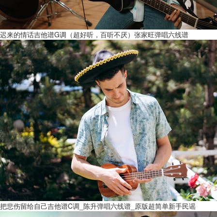
迟来的情话吉他谱G调（超好听，百听不厌）张家旺弹唱六线谱
把悲伤留给自己吉他谱C调_陈升弹唱六线谱_原版超简单新手民谣