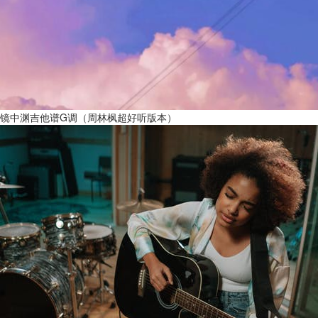
镜中渊吉他谱G调（周林枫超好听版本）