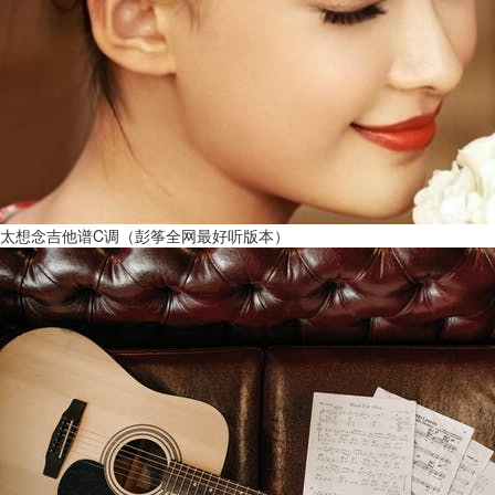
太想念吉他谱C调（彭筝全网最好听版本）