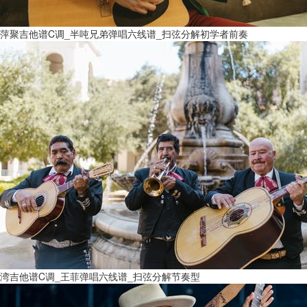
萍聚吉他谱C调_半吨兄弟弹唱六线谱_扫弦分解初学者前奏
湾吉他谱C调_王菲弹唱六线谱_扫弦分解节奏型