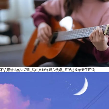
不该用情吉他谱C调_莫叫姐姐弹唱六线谱_原版超简单新手民谣