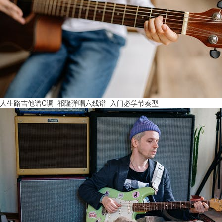
人生路吉他谱C调_祁隆弹唱六线谱_入门必学节奏型