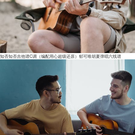
知否知否吉他谱C调（编配用心超级还原）郁可唯胡夏弹唱六线谱