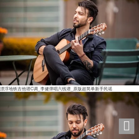
漂浮地铁吉他谱C调_李健弹唱六线谱_原版超简单新手民谣
