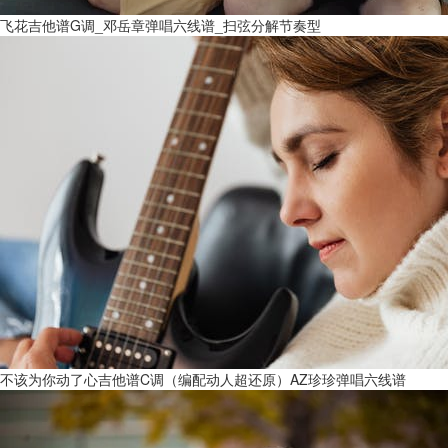
飞花吉他谱G调_邓岳章弹唱六线谱_扫弦分解节奏型
不该为你动了心吉他谱C调（编配动人超还原）AZ珍珍弹唱六线谱