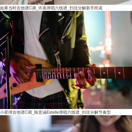
如果当时吉他谱C调_许嵩弹唱六线谱_扫弦分解新手民谣
小星球吉他谱C调_陈意涵Estelle弹唱六线谱_扫弦分解节奏型