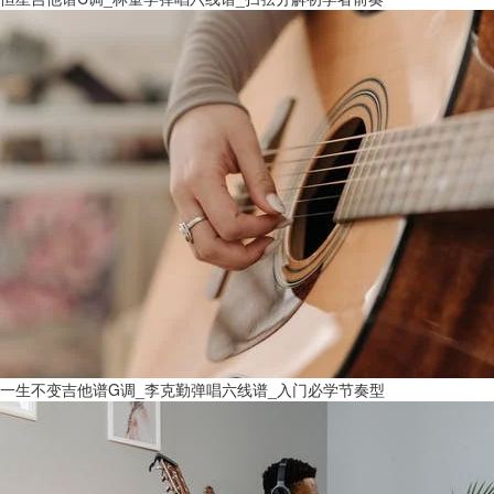
一生不变吉他谱G调_李克勤弹唱六线谱_入门必学节奏型