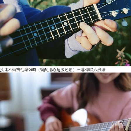
执迷不悔吉他谱G调（编配用心超级还原）王菲弹唱六线谱