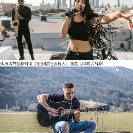
孤勇者吉他谱G调（学会惊艳所有人）陈奕迅弹唱六线谱