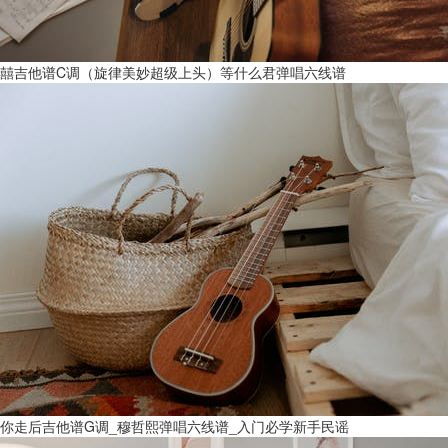
囍吉他谱C调（旋律美妙超级上头）等什么君弹唱六线谱
你走后吉他谱G调_穆哲熙弹唱六线谱_入门必学新手民谣