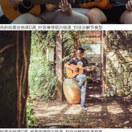
你的轮廓吉他谱C调_叶琼琳弹唱六线谱_扫弦分解节奏型
恒星吉他谱C调_林童学弹唱六线谱_扫弦分解初学者前奏