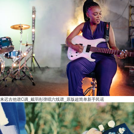
来迟吉他谱C调_戴羽彤弹唱六线谱_原版超简单新手民谣