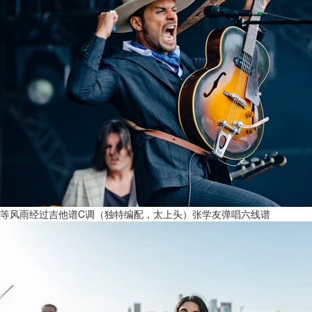
等风雨经过吉他谱C调（独特编配，太上头）张学友弹唱六线谱