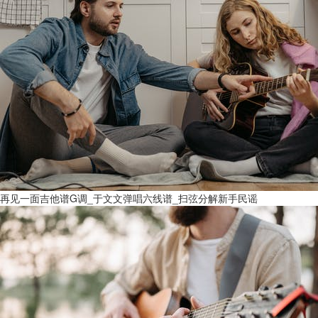
再见一面吉他谱G调_于文文弹唱六线谱_扫弦分解新手民谣