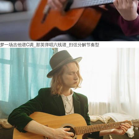
梦一场吉他谱C调_那英弹唱六线谱_扫弦分解节奏型