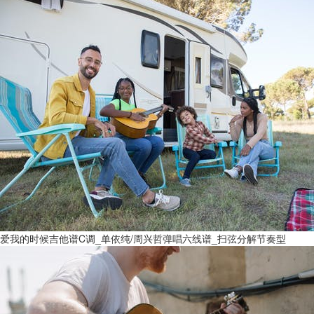
爱我的时候吉他谱C调_单依纯/周兴哲弹唱六线谱_扫弦分解节奏型