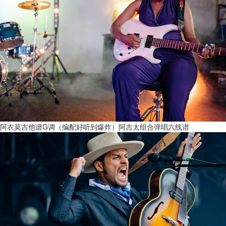
阿衣莫吉他谱G调（编配好听到爆炸）阿吉太组合弹唱六线谱