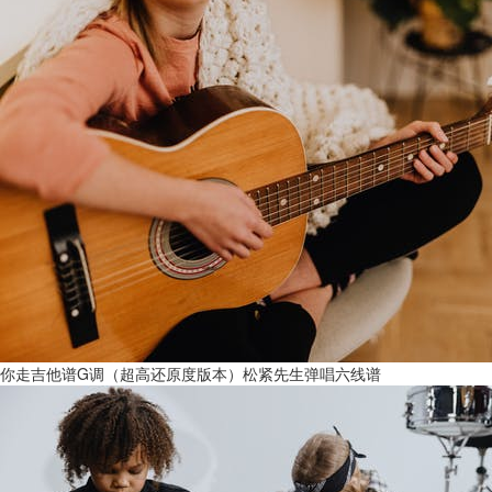
你走吉他谱G调（超高还原度版本）松紧先生弹唱六线谱