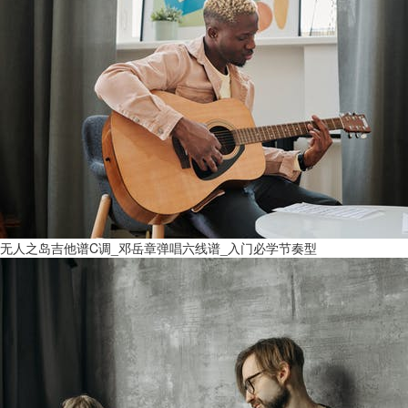
无人之岛吉他谱C调_邓岳章弹唱六线谱_入门必学节奏型