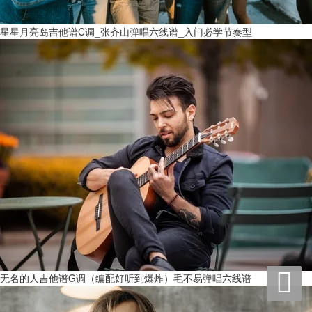
星星月亮岛吉他谱C调_张齐山弹唱六线谱_入门必学节奏型

无名的人吉他谱G调（编配好听到爆炸）毛不易弹唱六线谱