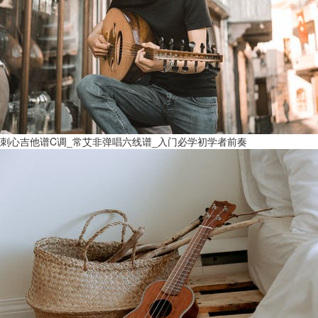
刺心吉他谱C调_常艾非弹唱六线谱_入门必学初学者前奏