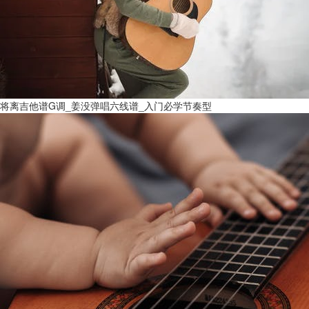
将离吉他谱G调_姜没弹唱六线谱_入门必学节奏型