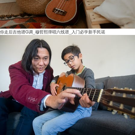
你走后吉他谱G调_穆哲熙弹唱六线谱_入门必学新手民谣