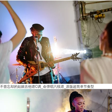
不曾忘却的姑娘吉他谱C调_命弹唱六线谱_原版超简单节奏型