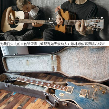
为我们失去的吉他谱G调（编配宛如天籁动人）希林娜依高弹唱六线谱