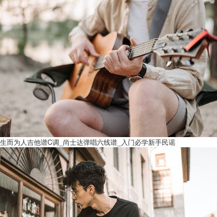
生而为人吉他谱C调_尚士达弹唱六线谱_入门必学新手民谣