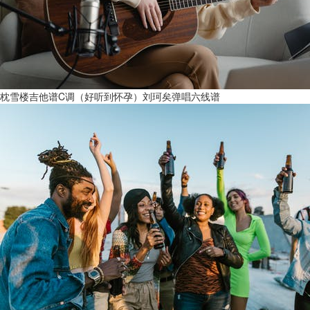
枕雪楼吉他谱C调（好听到怀孕）刘珂矣弹唱六线谱