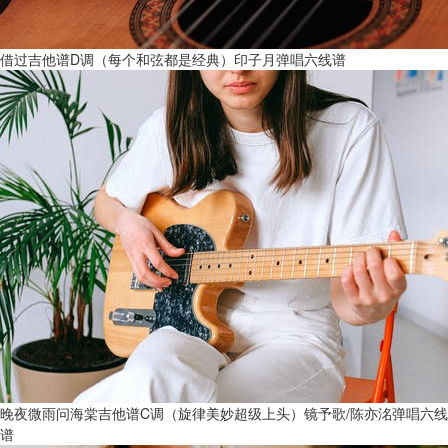
借过吉他谱D调（每个和弦都是经典）印子月弹唱六线谱
晚夜微雨问海棠吉他谱C调（旋律美妙超级上头）镜予歌/陈亦洺弹唱六线
谱