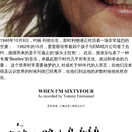
1940年10月9日，约翰·列侬出生，那时利物浦正经历着一场非常猛烈的
空袭； 1962年的10月，爱普斯坦带着四个孩子与EMI唱片公司签了合
约，接踵而来的是不可遏止的“披头士狂热”； 此后，摇滚乐坛多了一种
专属“Beatles”的音乐，承载起那个时代几乎所有文化、政治和革命的力
量； 这个世界时常需要做梦的人 对成长于90年代的人而言，在他们没来
得及认识世界的时候列侬已经离开，在他们到达他的岁数时候他依然存
在。