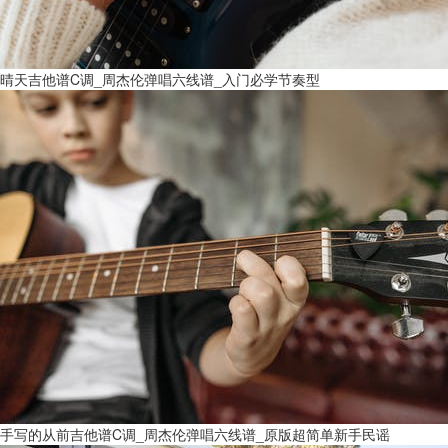
晴天吉他谱C调_周杰伦弹唱六线谱_入门必学节奏型
手写的从前吉他谱C调_周杰伦弹唱六线谱_原版超简单新手民谣