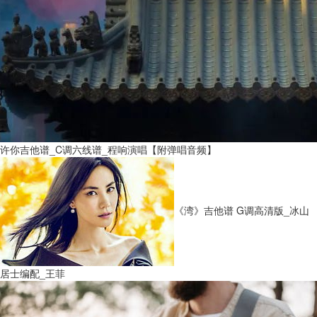
许你吉他谱_C调六线谱_程响演唱【附弹唱音频】
《湾》吉他谱 G调高清版_冰山
居士编配_王菲