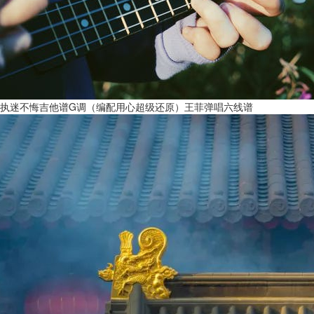
执迷不悔吉他谱G调（编配用心超级还原）王菲弹唱六线谱