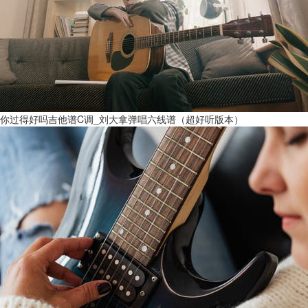
你过得好吗吉他谱C调_刘大拿弹唱六线谱（超好听版本）