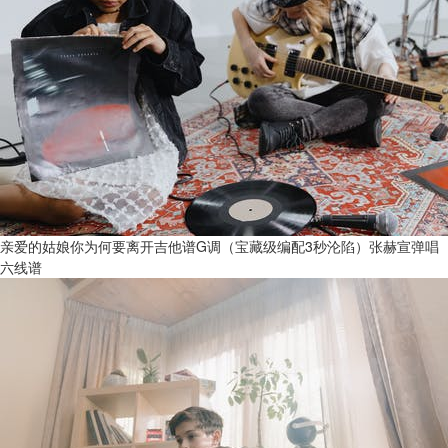
亲爱的姑娘你为何要离开吉他谱G调（宝藏级编配3秒沦陷）张赫宣弹唱
六线谱