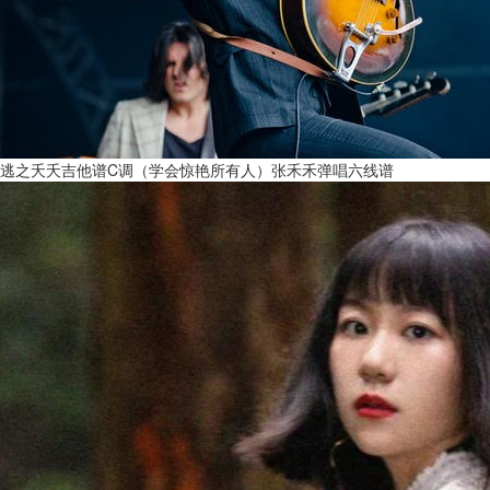
逃之夭夭吉他谱C调（学会惊艳所有人）张禾禾弹唱六线谱