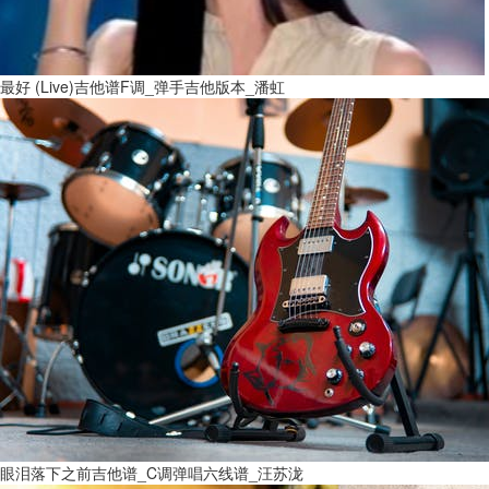
最好 (Live)吉他谱F调_弹手吉他版本_潘虹
眼泪落下之前吉他谱_C调弹唱六线谱_汪苏泷