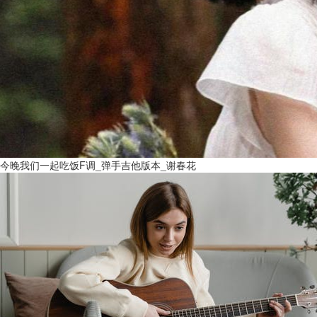
今晚我们一起吃饭F调_弹手吉他版本_谢春花