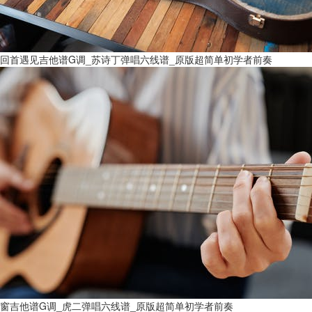
回首遇见吉他谱G调_苏诗丁弹唱六线谱_原版超简单初学者前奏
窗吉他谱G调_虎二弹唱六线谱_原版超简单初学者前奏