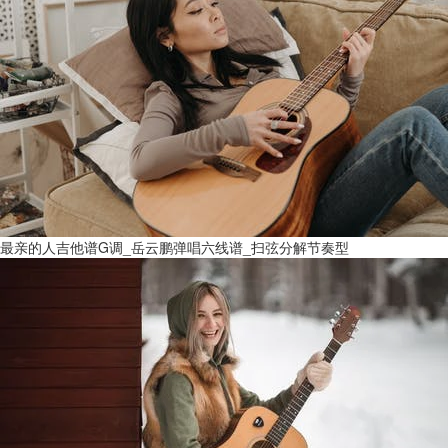
最亲的人吉他谱G调_岳云鹏弹唱六线谱_扫弦分解节奏型