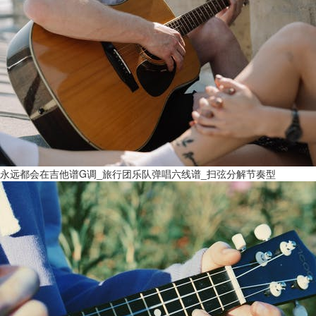
永远都会在吉他谱G调_旅行团乐队弹唱六线谱_扫弦分解节奏型