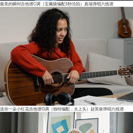
最美的瞬间吉他谱C调（宝藏级编配3秒沦陷）真瑞弹唱六线谱
送你一朵小红花吉他谱G调（独特编配，太上头）赵英俊弹唱六线谱