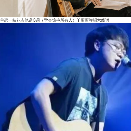
单恋一枝花吉他谱C调（学会惊艳所有人）丫蛋蛋弹唱六线谱