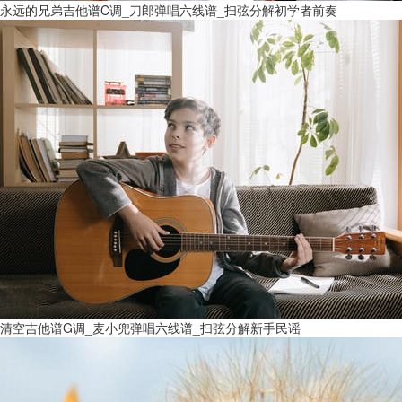
永远的兄弟吉他谱C调_刀郎弹唱六线谱_扫弦分解初学者前奏
清空吉他谱G调_麦小兜弹唱六线谱_扫弦分解新手民谣