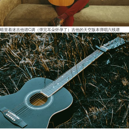
暗里着迷吉他谱C调（弹完耳朵怀孕了）吉他的天空版本弹唱六线谱