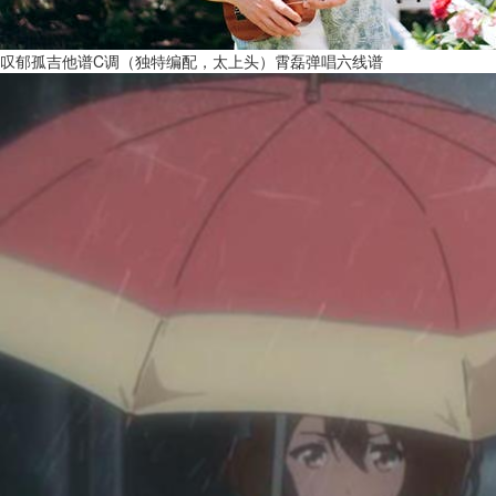
叹郁孤吉他谱C调（独特编配，太上头）霄磊弹唱六线谱