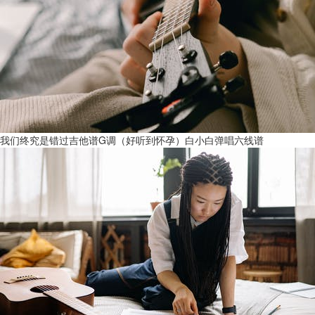
我们终究是错过吉他谱G调（好听到怀孕）白小白弹唱六线谱