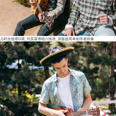
儿时吉他谱G调_刘昊霖弹唱六线谱_原版超简单初学者前奏