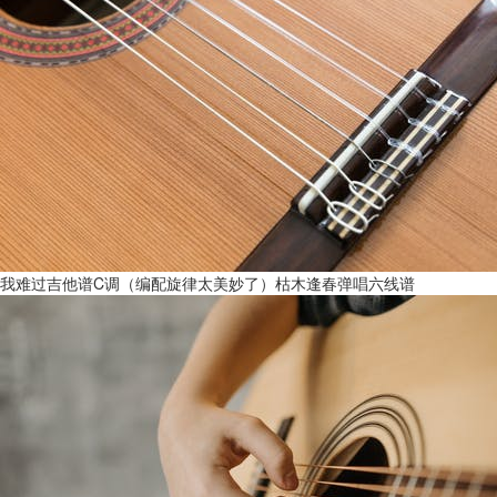
我难过吉他谱C调（编配旋律太美妙了）枯木逢春弹唱六线谱