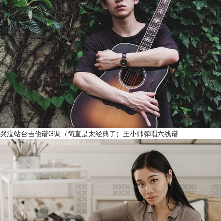
哭泣站台吉他谱G调（简直是太经典了）王小帅弹唱六线谱