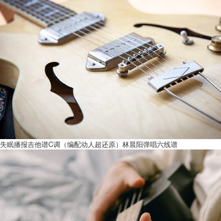
失眠播报吉他谱C调（编配动人超还原）林晨阳弹唱六线谱