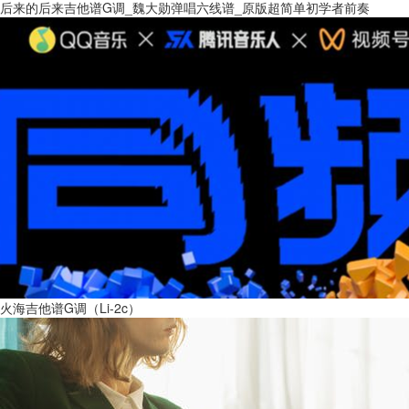
后来的后来吉他谱G调_魏大勋弹唱六线谱_原版超简单初学者前奏
火海吉他谱G调（Li-2c）