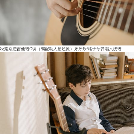
秋殇别恋吉他谱C调（编配动人超还原）牙牙乐/格子兮弹唱六线谱