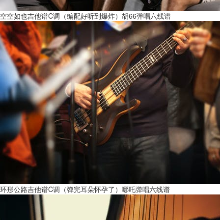
空空如也吉他谱C调（编配好听到爆炸）胡66弹唱六线谱
环形公路吉他谱C调（弹完耳朵怀孕了）哪吒弹唱六线谱