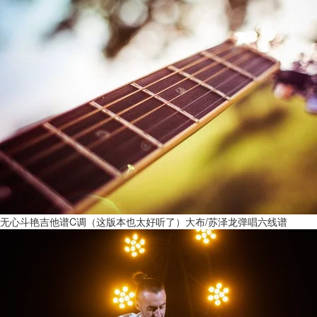
无心斗艳吉他谱C调（这版本也太好听了）大布/苏泽龙弹唱六线谱