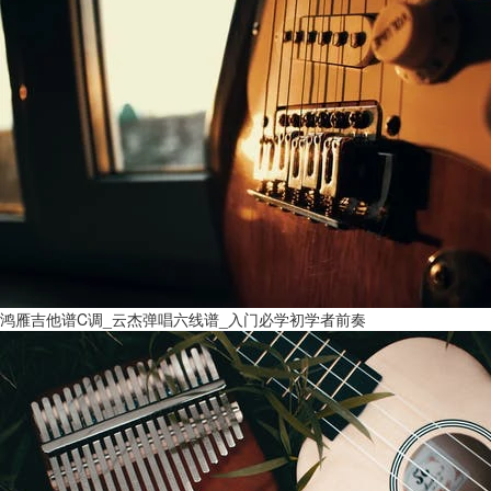
鸿雁吉他谱C调_云杰弹唱六线谱_入门必学初学者前奏