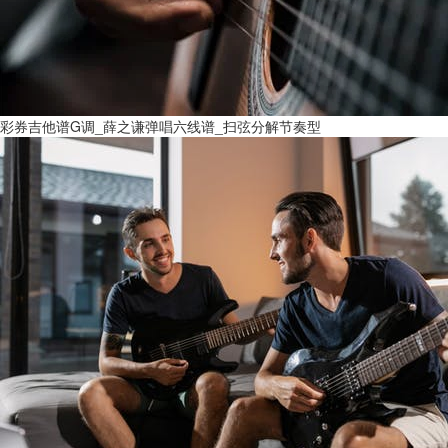
彩券吉他谱G调_薛之谦弹唱六线谱_扫弦分解节奏型