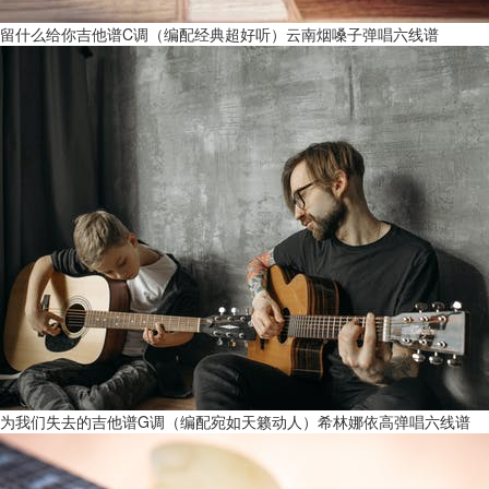
留什么给你吉他谱C调（编配经典超好听）云南烟嗓子弹唱六线谱
为我们失去的吉他谱G调（编配宛如天籁动人）希林娜依高弹唱六线谱