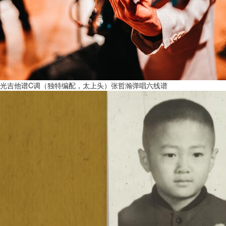
光吉他谱C调（独特编配，太上头）张哲瀚弹唱六线谱