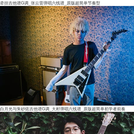
牵挂吉他谱G调_张云雷弹唱六线谱_原版超简单节奏型
白月光与朱砂痣吉他谱G调_大籽弹唱六线谱_原版超简单初学者前奏