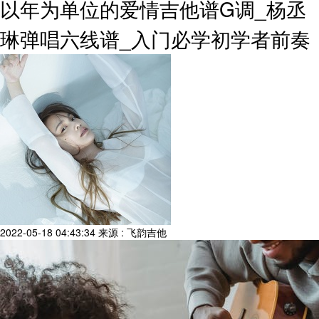
以年为单位的爱情吉他谱G调_杨丞
琳弹唱六线谱_入门必学初学者前奏
2022-05-18 04:43:34
来源 : 飞韵吉他