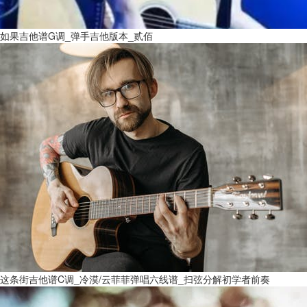
如果吉他谱G调_弹手吉他版本_贰佰
这条街吉他谱C调_冷漠/云菲菲弹唱六线谱_扫弦分解初学者前奏