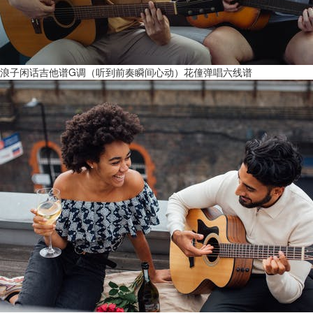
浪子闲话吉他谱G调（听到前奏瞬间心动）花僮弹唱六线谱