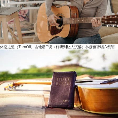
休息之道（TurnOff）吉他谱G调（好听到让人沉醉）林彦俊弹唱六线谱