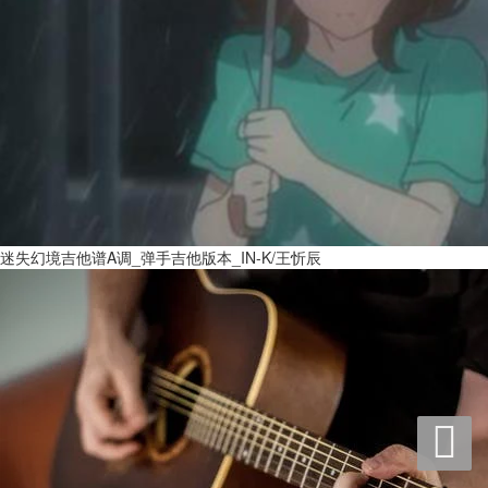
迷失幻境吉他谱A调_弹手吉他版本_IN-K/王忻辰
