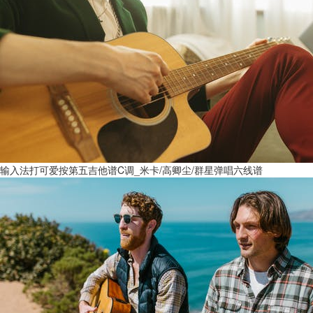
输入法打可爱按第五吉他谱C调_米卡/高卿尘/群星弹唱六线谱