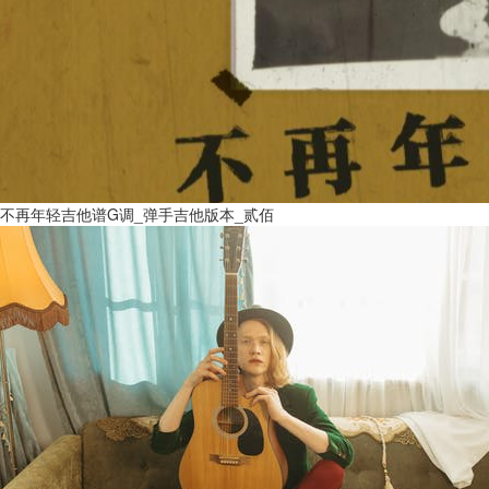
不再年轻吉他谱G调_弹手吉他版本_贰佰