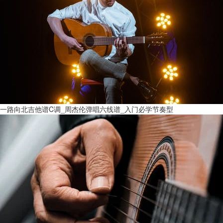
一路向北吉他谱C调_周杰伦弹唱六线谱_入门必学节奏型