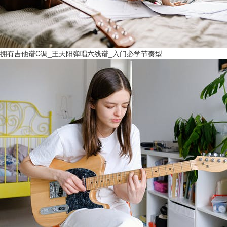
拥有吉他谱C调_王天阳弹唱六线谱_入门必学节奏型