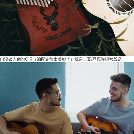
门没锁吉他谱G调（编配旋律太美妙了）我是土豆/品冠弹唱六线谱