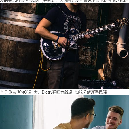
全是你吉他谱G调_大川Dietry弹唱六线谱_扫弦分解新手民谣