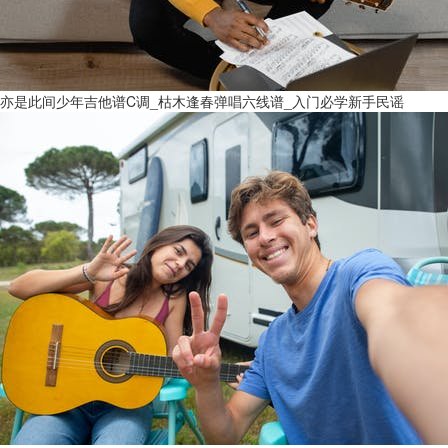
亦是此间少年吉他谱C调_枯木逢春弹唱六线谱_入门必学新手民谣