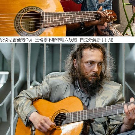
说说话吉他谱C调_王靖雯不胖弹唱六线谱_扫弦分解新手民谣