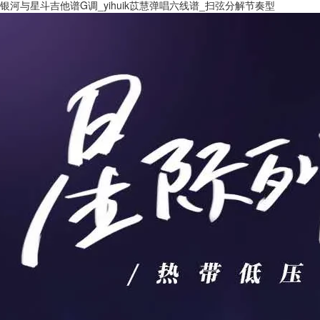
银河与星斗吉他谱G调_yihuik苡慧弹唱六线谱_扫弦分解节奏型