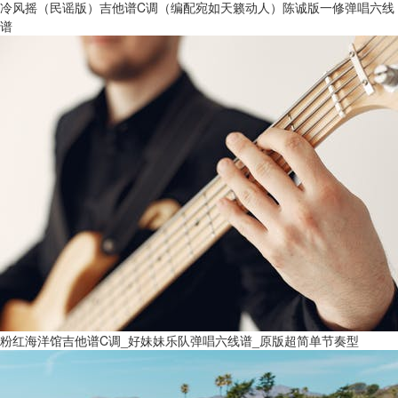
冷风摇（民谣版）吉他谱C调（编配宛如天籁动人）陈诚版一修弹唱六线
谱
粉红海洋馆吉他谱C调_好妹妹乐队弹唱六线谱_原版超简单节奏型