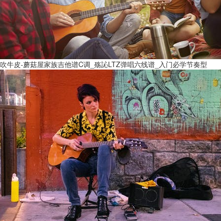
吹牛皮-蘑菇屋家族吉他谱C调_殇訫LTZ弹唱六线谱_入门必学节奏型