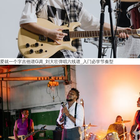
爱就一个字吉他谱G调_刘大壮弹唱六线谱_入门必学节奏型