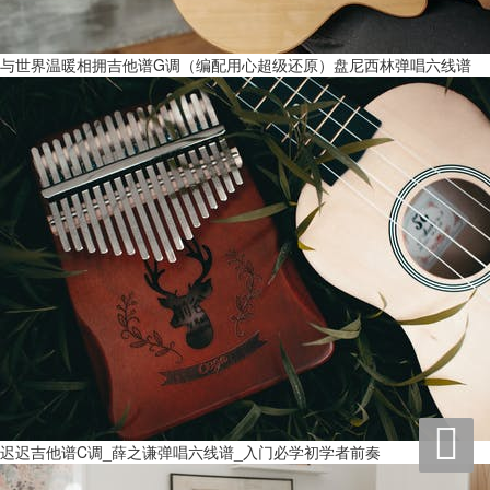
与世界温暖相拥吉他谱G调（编配用心超级还原）盘尼西林弹唱六线谱

迟迟吉他谱C调_薛之谦弹唱六线谱_入门必学初学者前奏