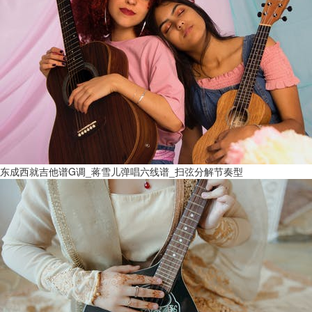
东成西就吉他谱G调_蒋雪儿弹唱六线谱_扫弦分解节奏型