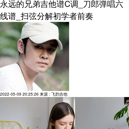
永远的兄弟吉他谱C调_刀郎弹唱六
线谱_扫弦分解初学者前奏
2022-05-09 20:25:26
来源 : 飞韵吉他