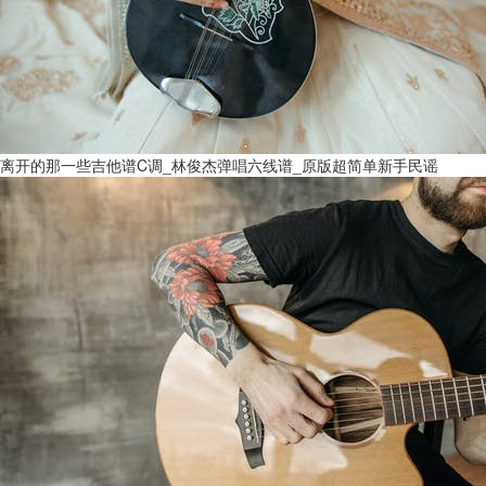
离开的那一些吉他谱C调_林俊杰弹唱六线谱_原版超简单新手民谣