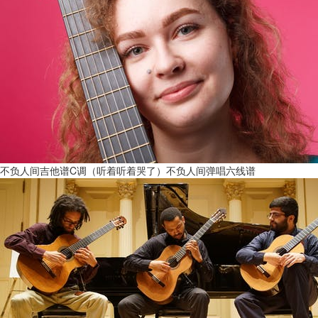
不负人间吉他谱C调（听着听着哭了）不负人间弹唱六线谱