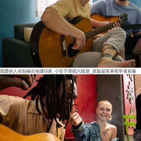
我爱的人你别碰吉他谱G调_小玟子弹唱六线谱_原版超简单初学者前奏