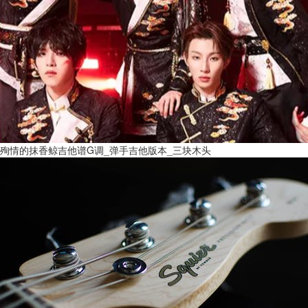
殉情的抹香鲸吉他谱G调_弹手吉他版本_三块木头