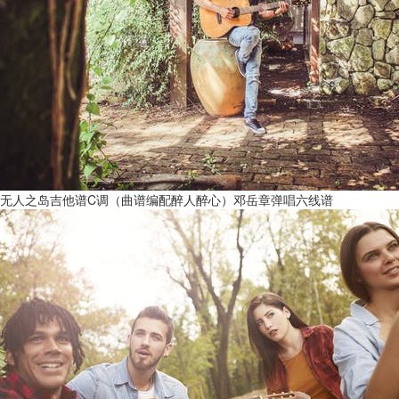
无人之岛吉他谱C调（曲谱编配醉人醉心）邓岳章弹唱六线谱