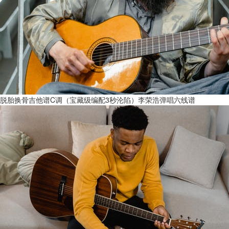
脱胎换骨吉他谱C调（宝藏级编配3秒沦陷）李荣浩弹唱六线谱