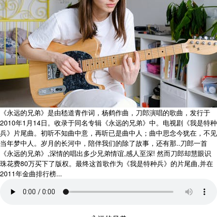
《永远的兄弟》是由嵇道青作词，杨鹤作曲，刀郎演唱的歌曲，发行于
2010年1月14日。收录于同名专辑《永远的兄弟》中。电视剧《我是特种
兵》片尾曲。初听不知曲中意，再听已是曲中人；曲中思念今犹在，不见
当年梦中人。岁月的长河中，陪伴我们的除了故事，还有那..刀郎一首
《永远的兄弟》,深情的唱出多少兄弟情谊,感人至深! 然而刀郎却慧眼识
珠花费80万买下了版权。最终这首歌作为《我是特种兵》的片尾曲,并在
2011年金曲排行榜...