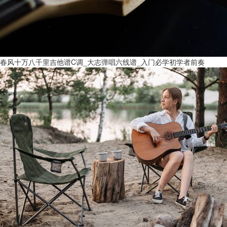
春风十万八千里吉他谱C调_大志弹唱六线谱_入门必学初学者前奏