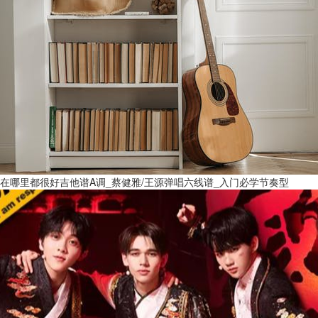
在哪里都很好吉他谱A调_蔡健雅/王源弹唱六线谱_入门必学节奏型