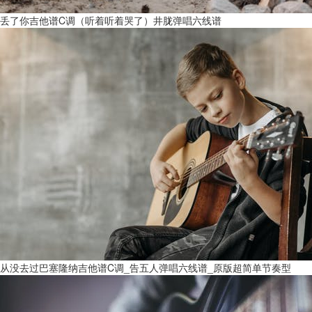
丢了你吉他谱C调（听着听着哭了）井胧弹唱六线谱
从没去过巴塞隆纳吉他谱C调_告五人弹唱六线谱_原版超简单节奏型