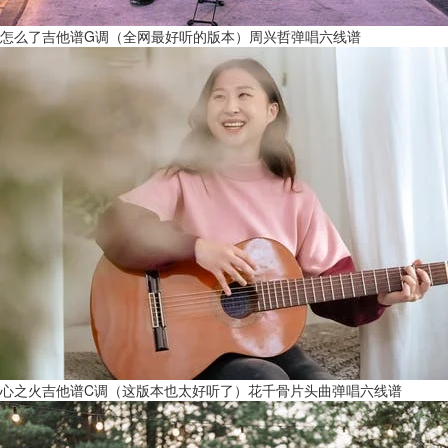
怎么了吉他谱G调（全网最好听的版本）周兴哲弹唱六线谱
心之火吉他谱C调（这版本也太好听了）花千骨片头曲弹唱六线谱