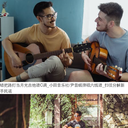
错把路灯当月光吉他谱C调_小田音乐社/尹昔眠弹唱六线谱_扫弦分解新
手民谣