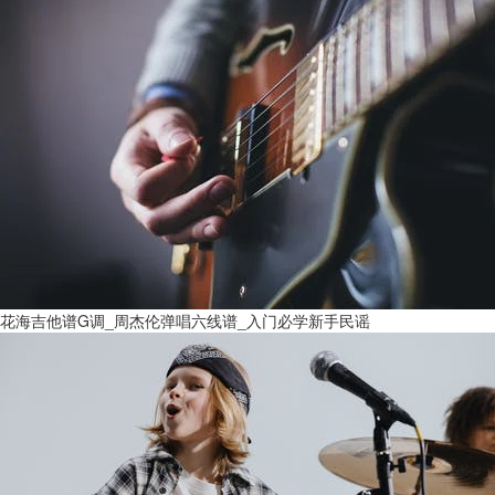
花海吉他谱G调_周杰伦弹唱六线谱_入门必学新手民谣