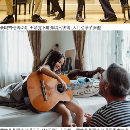
会吗吉他谱C调_王靖雯不胖弹唱六线谱_入门必学节奏型
爱的暴风雨吉他谱C调（好听到让人沉醉）爱的暴风雨吉他谱弹唱六线谱