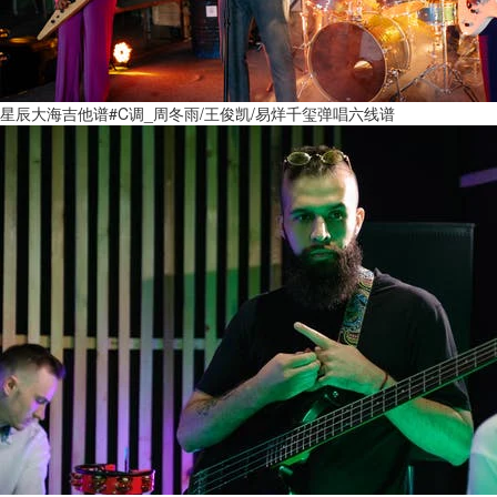
星辰大海吉他谱#C调_周冬雨/王俊凯/易烊千玺弹唱六线谱