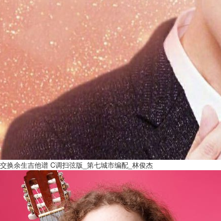
交换余生吉他谱 C调扫弦版_第七城市编配_林俊杰