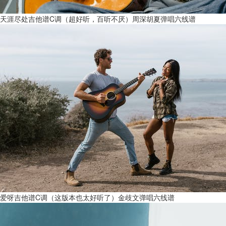
天涯尽处吉他谱C调（超好听，百听不厌）周深胡夏弹唱六线谱
爱呀吉他谱C调（这版本也太好听了）金歧文弹唱六线谱