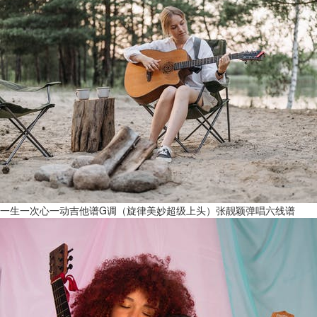
一生一次心一动吉他谱G调（旋律美妙超级上头）张靓颖弹唱六线谱