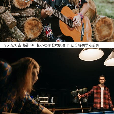
一个人挺好吉他谱C调_杨小壮弹唱六线谱_扫弦分解初学者前奏