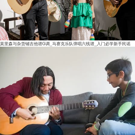
莫里森与杂货铺吉他谱G调_马赛克乐队弹唱六线谱_入门必学新手民谣