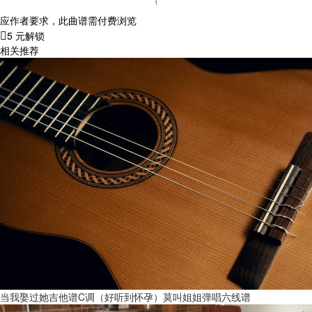
应作者要求，此曲谱需付费浏览
5 元解锁
相关推荐
当我娶过她吉他谱C调（好听到怀孕）莫叫姐姐弹唱六线谱