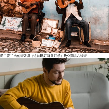
爱丫爱丫吉他谱G调（这首既好听又好学）By2弹唱六线谱