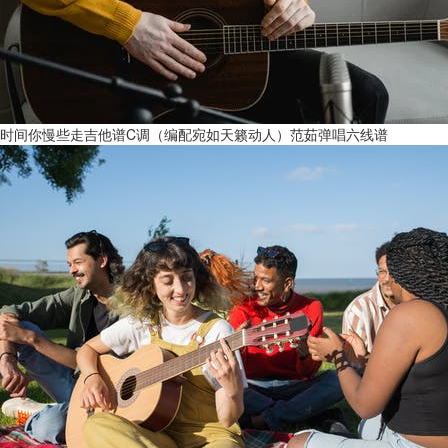
时间你慢些走吉他谱C调（编配宛如天籁动人）范茹弹唱六线谱