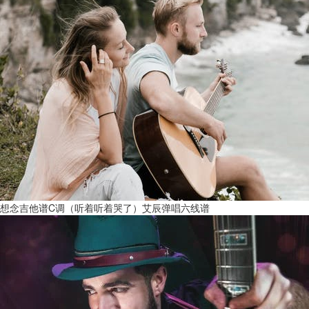
想念吉他谱C调（听着听着哭了）艾辰弹唱六线谱