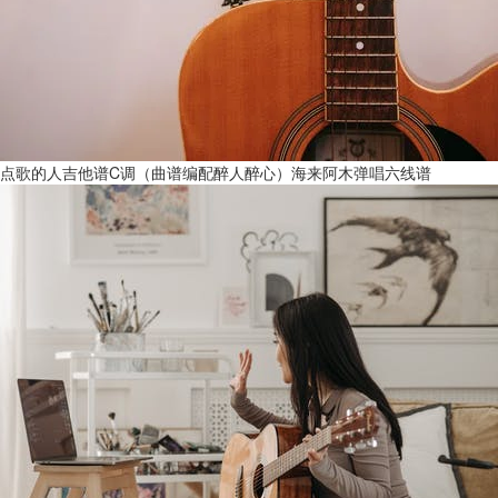
点歌的人吉他谱C调（曲谱编配醉人醉心）海来阿木弹唱六线谱