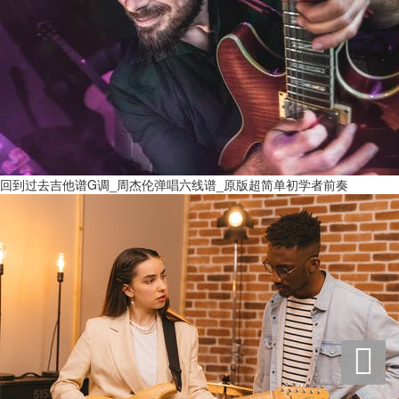
回到过去吉他谱G调_周杰伦弹唱六线谱_原版超简单初学者前奏
