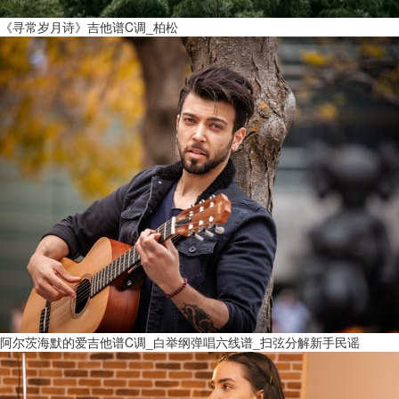
《寻常岁月诗》吉他谱C调_柏松
阿尔茨海默的爱吉他谱C调_白举纲弹唱六线谱_扫弦分解新手民谣