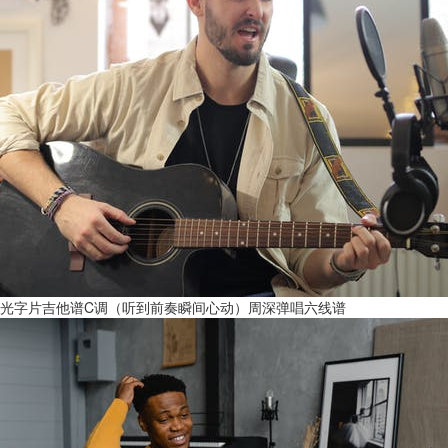
光字片吉他谱C调（听到前奏瞬间心动）周深弹唱六线谱