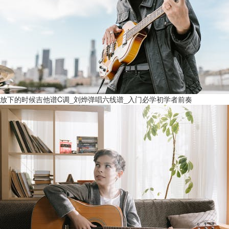
放下的时候吉他谱C调_刘烨弹唱六线谱_入门必学初学者前奏