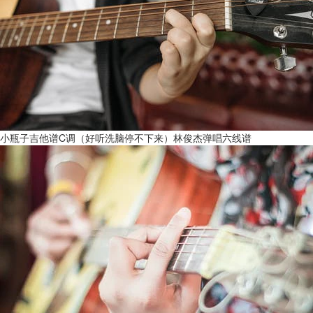
小瓶子吉他谱C调（好听洗脑停不下来）林俊杰弹唱六线谱