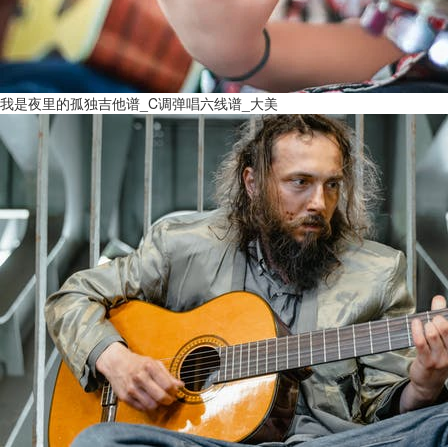
我是夜里的孤独吉他谱_C调弹唱六线谱_大美