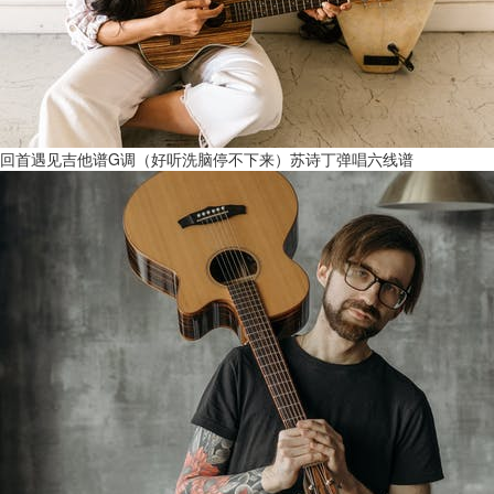
回首遇见吉他谱G调（好听洗脑停不下来）苏诗丁弹唱六线谱