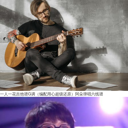
一人一花吉他谱G调（编配用心超级还原）阿朵弹唱六线谱