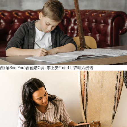
西柚(See You)吉他谱C调_李上安/Todd-Li弹唱六线谱