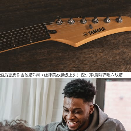
酒后更想你吉他谱C调（旋律美妙超级上头）倪尔萍/晨熙弹唱六线谱