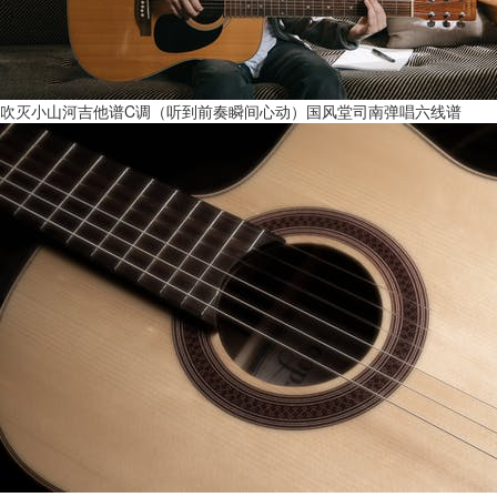
吹灭小山河吉他谱C调（听到前奏瞬间心动）国风堂司南弹唱六线谱