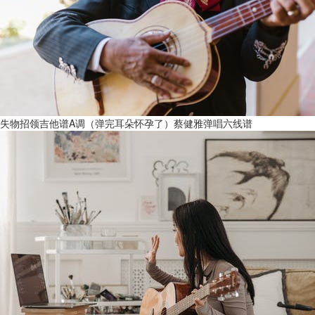
失物招领吉他谱A调（弹完耳朵怀孕了）蔡健雅弹唱六线谱