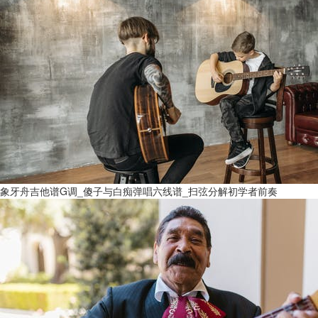
象牙舟吉他谱G调_傻子与白痴弹唱六线谱_扫弦分解初学者前奏