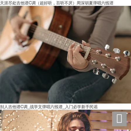
天涯尽处吉他谱C调（超好听，百听不厌）周深胡夏弹唱六线谱
别人吉他谱C调_战学文弹唱六线谱_入门必学新手民谣
