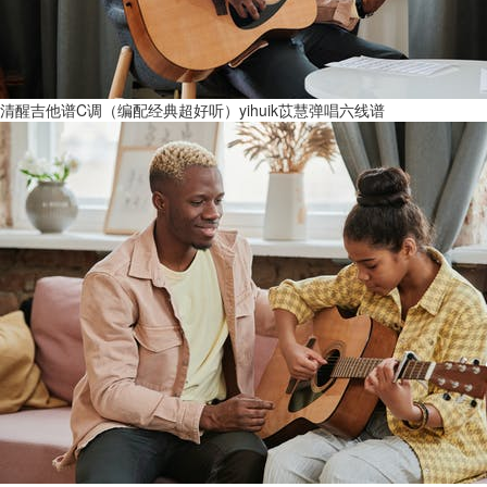
清醒吉他谱C调（编配经典超好听）yihuik苡慧弹唱六线谱