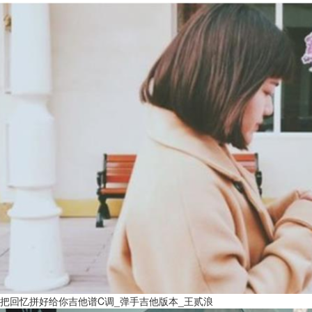
把回忆拼好给你吉他谱C调_弹手吉他版本_王贰浪