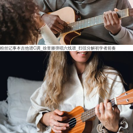
粉丝记事本吉他谱C调_徐誉滕弹唱六线谱_扫弦分解初学者前奏