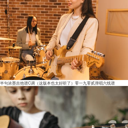
半句浓墨吉他谱C调（这版本也太好听了）零一九零贰弹唱六线谱