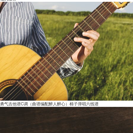
勇气吉他谱C调（曲谱编配醉人醉心）棉子弹唱六线谱