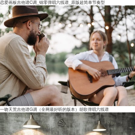
恋爱画板吉他谱C调_锦零弹唱六线谱_原版超简单节奏型
一吻天荒吉他谱G调（全网最好听的版本）胡歌弹唱六线谱