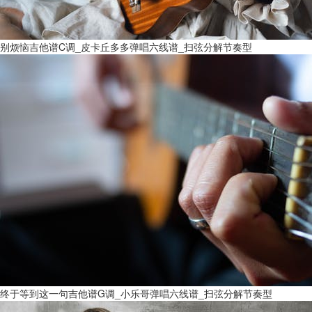
别烦恼吉他谱C调_皮卡丘多多弹唱六线谱_扫弦分解节奏型
终于等到这一句吉他谱G调_小乐哥弹唱六线谱_扫弦分解节奏型