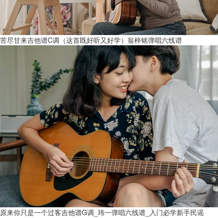
苦尽甘来吉他谱C调（这首既好听又好学）翁梓铭弹唱六线谱
原来你只是一个过客吉他谱G调_玮一弹唱六线谱_入门必学新手民谣