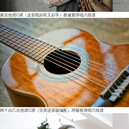
紫吉他谱C调（这首既好听又好学）蔡健雅弹唱六线谱
两个自己吉他谱C调（完美还原版编配）邓紫棋弹唱六线谱