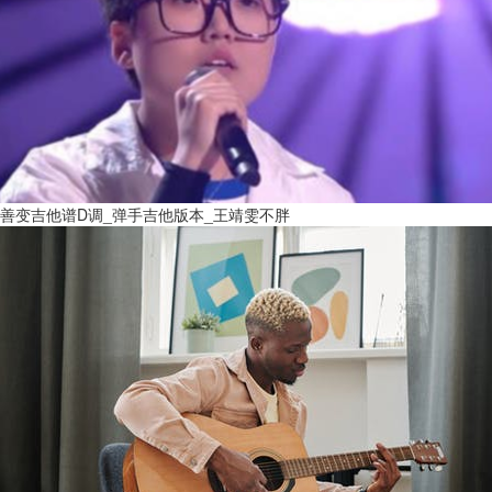
善变吉他谱D调_弹手吉他版本_王靖雯不胖