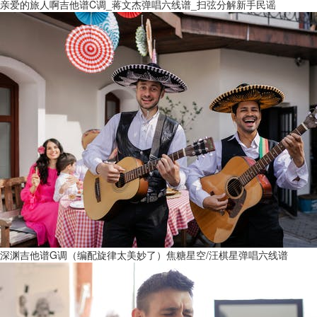
亲爱的旅人啊吉他谱C调_蒋文杰弹唱六线谱_扫弦分解新手民谣
深渊吉他谱G调（编配旋律太美妙了）焦糖星空/汪棋星弹唱六线谱