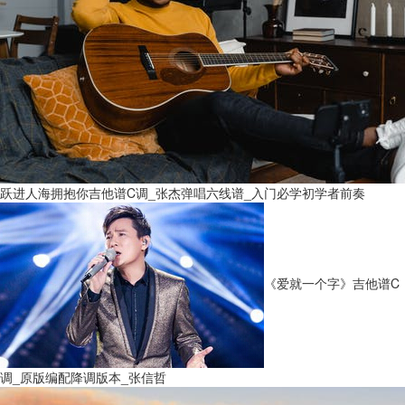
跃进人海拥抱你吉他谱C调_张杰弹唱六线谱_入门必学初学者前奏
《爱就一个字》吉他谱C
调_原版编配降调版本_张信哲