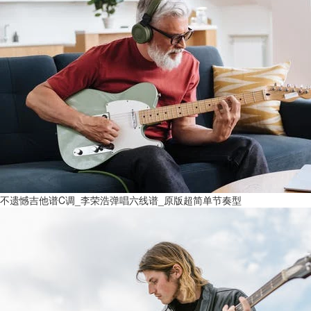
不遗憾吉他谱C调_李荣浩弹唱六线谱_原版超简单节奏型