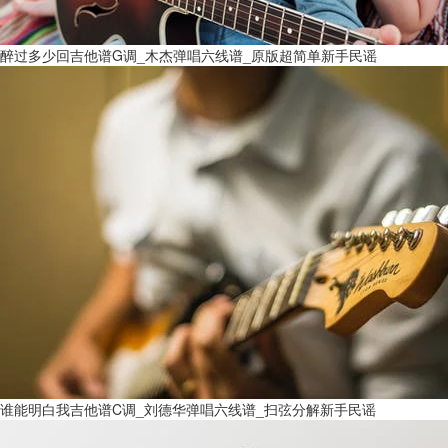
醉过多少回吉他谱G调_木杰弹唱六线谱_原版超简单新手民谣
谁能明白我吉他谱C调_刘德华弹唱六线谱_扫弦分解新手民谣