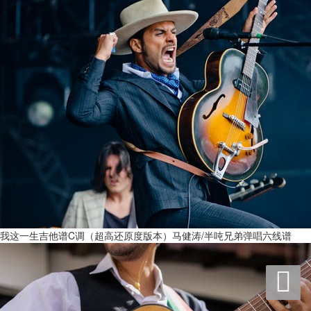
我这一生吉他谱C调（超高还原度版本）马健涛/半吨兄弟弹唱六线谱
