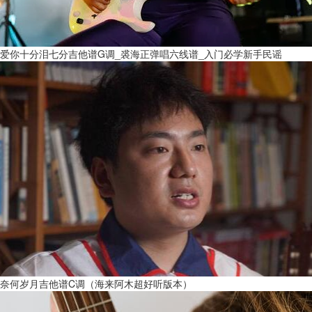
爱你十分泪七分吉他谱G调_裘海正弹唱六线谱_入门必学新手民谣
奈何岁月吉他谱C调（海来阿木超好听版本）