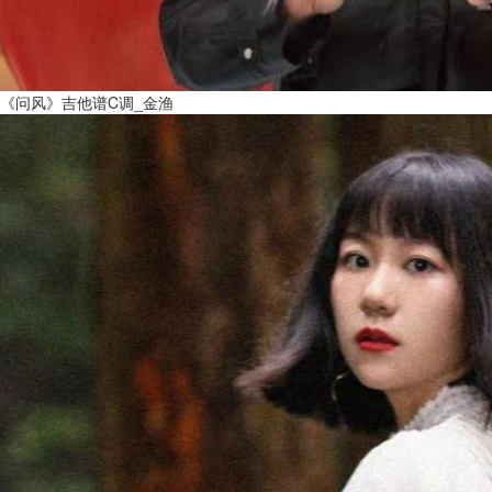
《问风》吉他谱C调_金渔