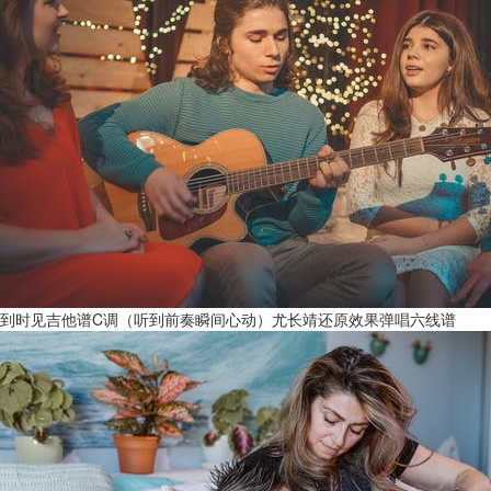
到时见吉他谱C调（听到前奏瞬间心动）尤长靖还原效果弹唱六线谱