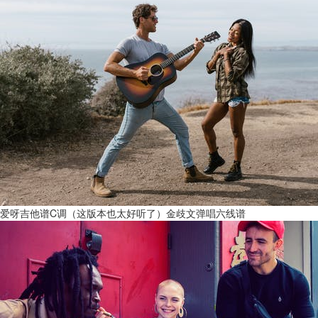
爱呀吉他谱C调（这版本也太好听了）金歧文弹唱六线谱