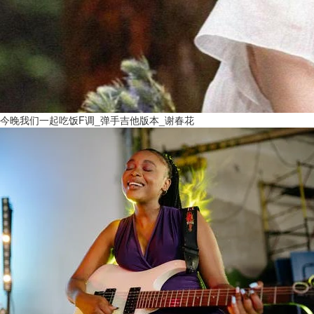
今晚我们一起吃饭F调_弹手吉他版本_谢春花