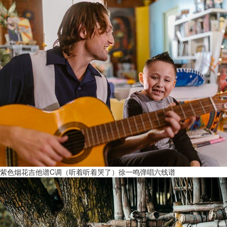
紫色烟花吉他谱C调（听着听着哭了）徐一鸣弹唱六线谱