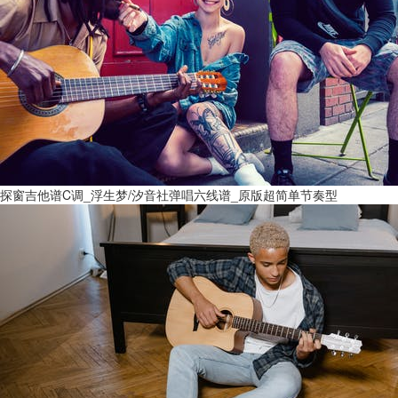
探窗吉他谱C调_浮生梦/汐音社弹唱六线谱_原版超简单节奏型