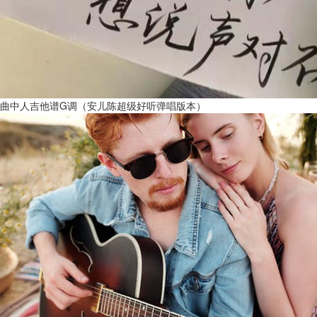
曲中人吉他谱G调（安儿陈超级好听弹唱版本）