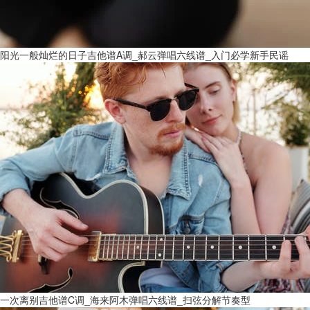
阳光一般灿烂的日子吉他谱A调_郝云弹唱六线谱_入门必学新手民谣
一次离别吉他谱C调_海来阿木弹唱六线谱_扫弦分解节奏型