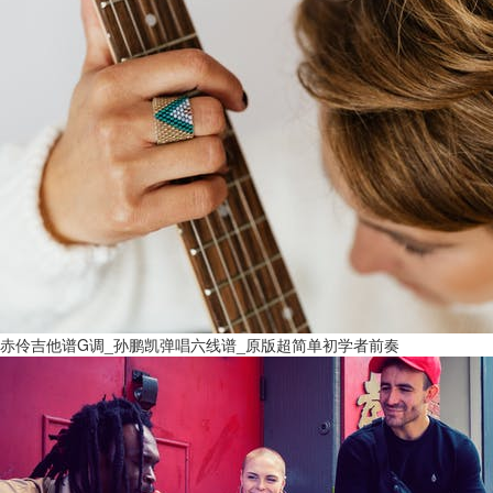
赤伶吉他谱G调_孙鹏凯弹唱六线谱_原版超简单初学者前奏