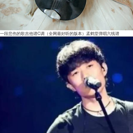
一段悲伤的歌吉他谱C调（全网最好听的版本）孟鹤堂弹唱六线谱