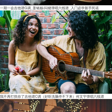
一期一会吉他谱G调_姜铭杨/闷猪弹唱六线谱_入门必学新手民谣
我不再打扰你了吉他谱C调（好听洗脑停不下来）何文宇弹唱六线谱