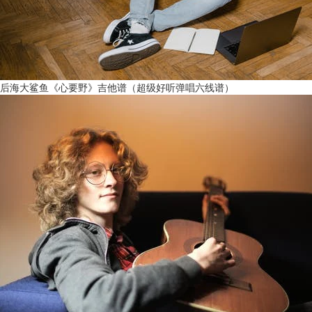
后海大鲨鱼《心要野》吉他谱（超级好听弹唱六线谱）