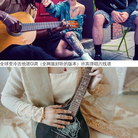
全球变冷吉他谱G调（全网最好听的版本）许嵩弹唱六线谱