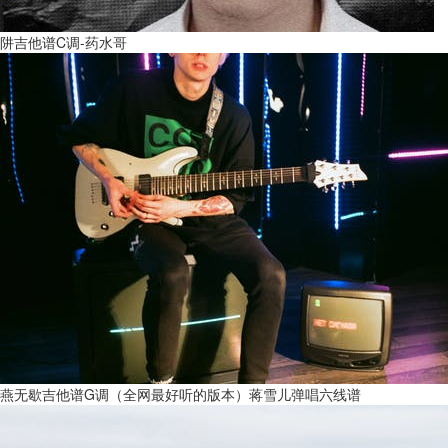
阱吉他谱C调-药水哥
燕无歇吉他谱G调（全网最好听的版本）蒋雪儿弹唱六线谱