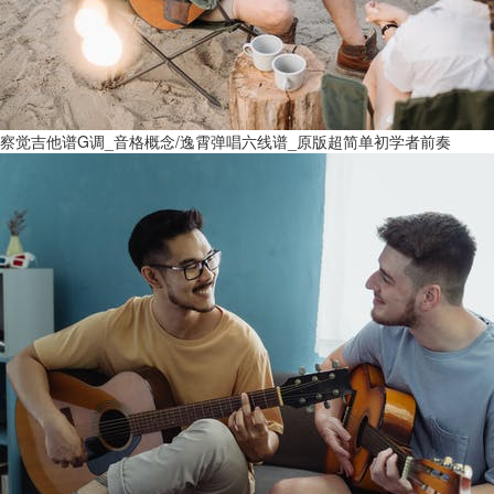
察觉吉他谱G调_音格概念/逸霄弹唱六线谱_原版超简单初学者前奏