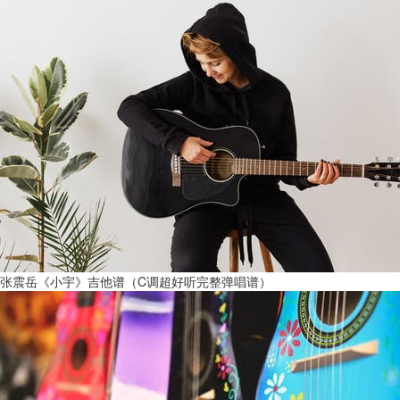
张震岳《小宇》吉他谱（C调超好听完整弹唱谱）