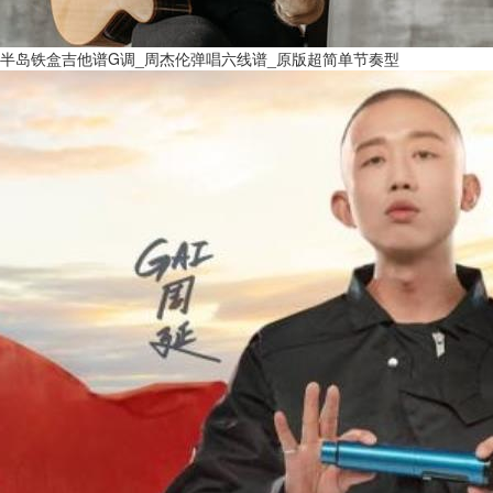
半岛铁盒吉他谱G调_周杰伦弹唱六线谱_原版超简单节奏型