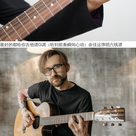
最好的都给你吉他谱G调（听到前奏瞬间心动）余佳运弹唱六线谱