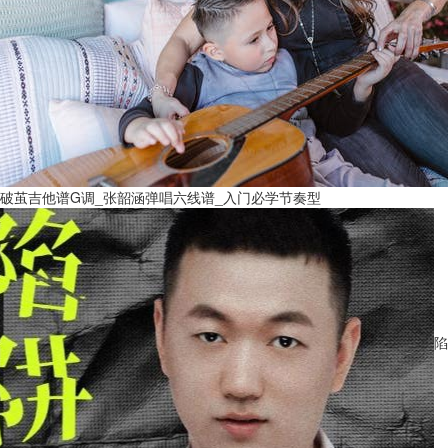
破茧吉他谱G调_张韶涵弹唱六线谱_入门必学节奏型
陷