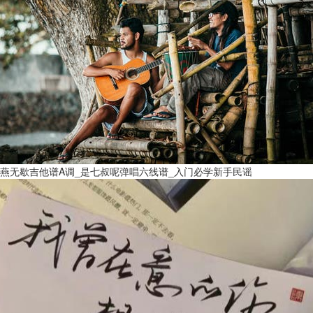
燕无歇吉他谱A调_是七叔呢弹唱六线谱_入门必学新手民谣