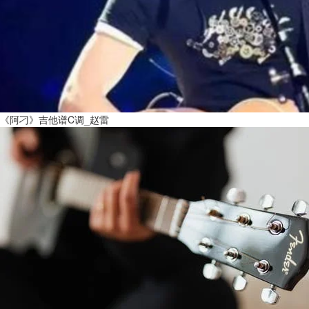
《阿刁》吉他谱C调_赵雷