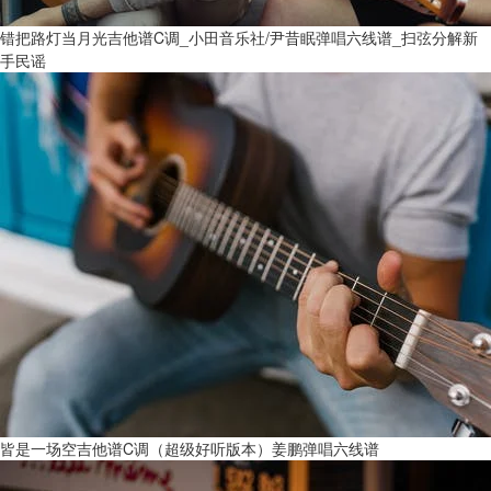
错把路灯当月光吉他谱C调_小田音乐社/尹昔眠弹唱六线谱_扫弦分解新
手民谣
皆是一场空吉他谱C调（超级好听版本）姜鹏弹唱六线谱