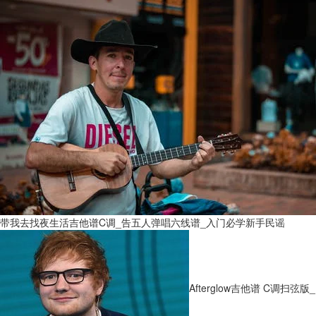
带我去找夜生活吉他谱C调_告五人弹唱六线谱_入门必学新手民谣
Afterglow吉他谱 C调扫弦版_