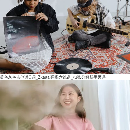
蓝色灰色吉他谱G调_Zkaaai弹唱六线谱_扫弦分解新手民谣