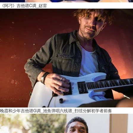
《阿刁》吉他谱C调_赵雷
晚霞和少年吉他谱G调_池鱼弹唱六线谱_扫弦分解初学者前奏