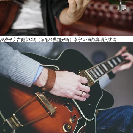
岁岁平安吉他谱C调（编配经典超好听）李宇春/肖战弹唱六线谱