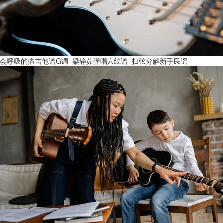
会呼吸的痛吉他谱G调_梁静茹弹唱六线谱_扫弦分解新手民谣