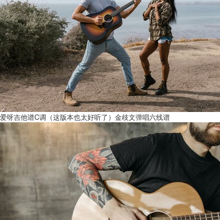
爱呀吉他谱C调（这版本也太好听了）金歧文弹唱六线谱