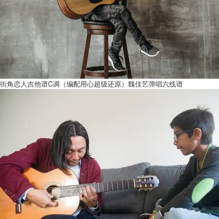
街角恋人吉他谱C调（编配用心超级还原）魏佳艺弹唱六线谱