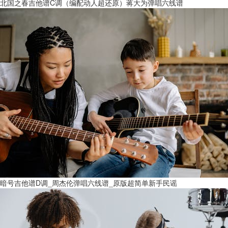
北国之春吉他谱C调（编配动人超还原）蒋大为弹唱六线谱
暗号吉他谱D调_周杰伦弹唱六线谱_原版超简单新手民谣