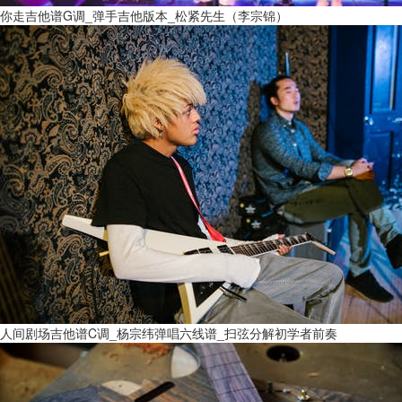
你走吉他谱G调_弹手吉他版本_松紧先生（李宗锦）
人间剧场吉他谱C调_杨宗纬弹唱六线谱_扫弦分解初学者前奏