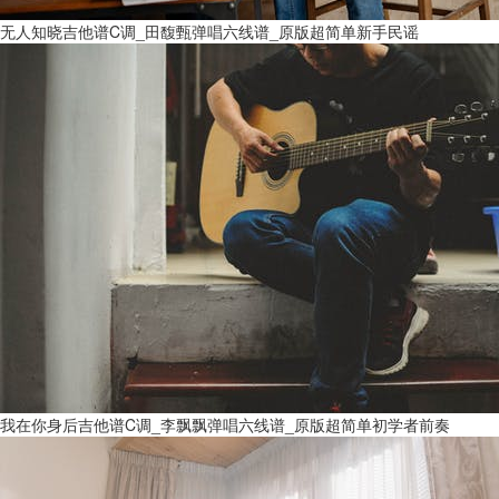
无人知晓吉他谱C调_田馥甄弹唱六线谱_原版超简单新手民谣
我在你身后吉他谱C调_李飘飘弹唱六线谱_原版超简单初学者前奏