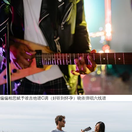
偏偏相思赋予谁吉他谱C调（好听到怀孕）晓依弹唱六线谱