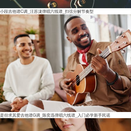
小段吉他谱C调_汪苏泷弹唱六线谱_扫弦分解节奏型
是但求其爱吉他谱G调_陈奕迅弹唱六线谱_入门必学新手民谣