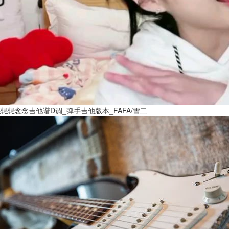
想想念念吉他谱D调_弹手吉他版本_FAFA/雪二