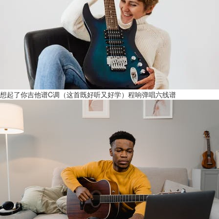
想起了你吉他谱C调（这首既好听又好学）程响弹唱六线谱