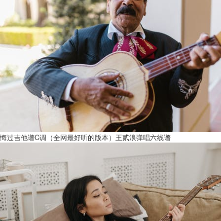
悔过吉他谱C调（全网最好听的版本）王贰浪弹唱六线谱