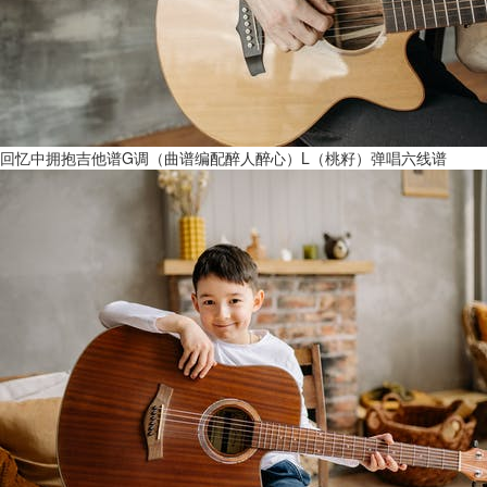
回忆中拥抱吉他谱G调（曲谱编配醉人醉心）L（桃籽）弹唱六线谱