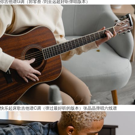
你吉他谱G调（郭零叁 /刘至远超好听弹唱版本）
快乐起床歌吉他谱C调（弹过最好听的版本）张晶晶弹唱六线谱