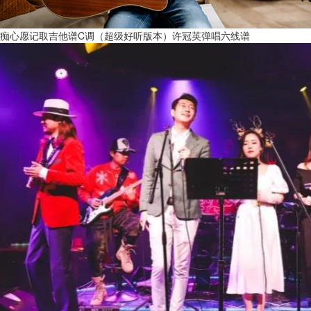
痴心愿记取吉他谱C调（超级好听版本）许冠英弹唱六线谱