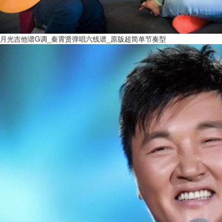
月光吉他谱G调_秦霄贤弹唱六线谱_原版超简单节奏型