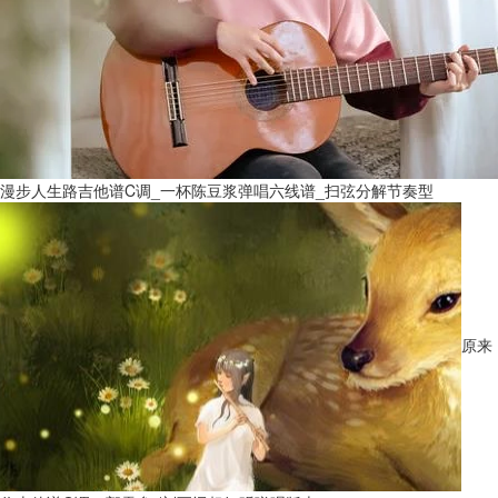
漫步人生路吉他谱C调_一杯陈豆浆弹唱六线谱_扫弦分解节奏型
原来