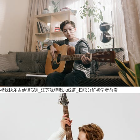
祝我快乐吉他谱G调_汪苏泷弹唱六线谱_扫弦分解初学者前奏