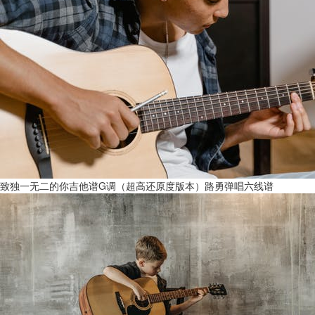
致独一无二的你吉他谱G调（超高还原度版本）路勇弹唱六线谱