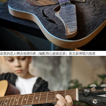
寂寞的恋人啊吉他谱G调（编配用心超级还原）莫文蔚弹唱六线谱