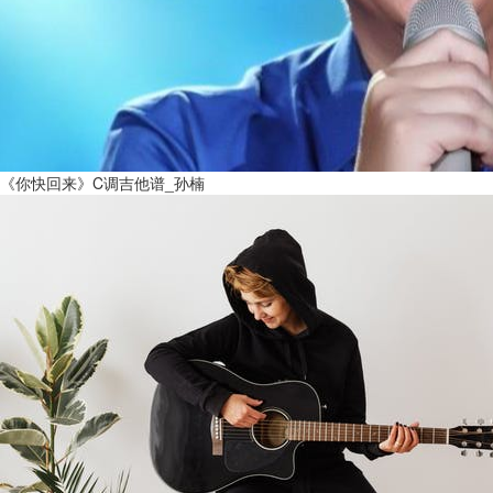
《你快回来》C调吉他谱_孙楠