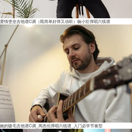
爱情堡垒吉他谱C调（既简单好弹又动听）杨小壮弹唱六线谱
她的睫毛吉他谱C调_周杰伦弹唱六线谱_入门必学节奏型