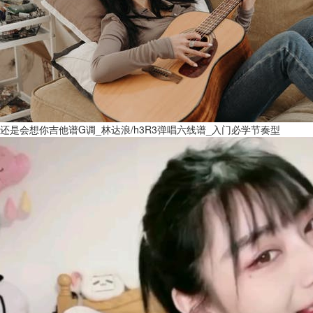
还是会想你吉他谱G调_林达浪/h3R3弹唱六线谱_入门必学节奏型