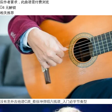
应作者要求，此曲谱需付费浏览
6 元解锁
相关推荐
没有意外吉他谱C调_蔡徐坤弹唱六线谱_入门必学节奏型