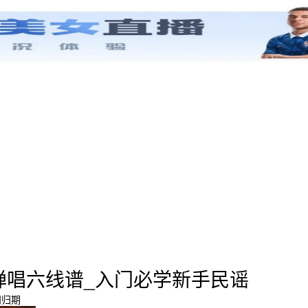
弹唱六线谱_入门必学新手民谣
问归期