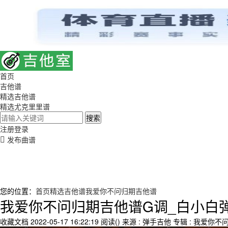
首页
吉他谱
精选吉他谱
精选尤克里里谱
搜索
注册
登录
发布曲谱
您的位置：
首页
精选吉他谱
我爱你不问归期吉他谱
我爱你不问归期吉他谱G调_白小白
收藏文档
2022-05-17 16:22:19
阅读(
)
来源 : 弹手吉他
专辑 : 我爱你不