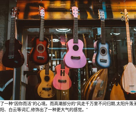
了一种“因你而活”的心境。而高潮部分的“风走千万里不问归期,太阳升落
阳、白云等词汇,修饰出了一种更大气的感觉。”