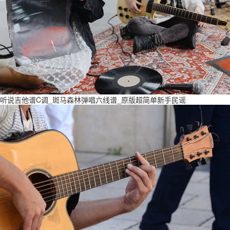
听说吉他谱C调_斑马森林弹唱六线谱_原版超简单新手民谣