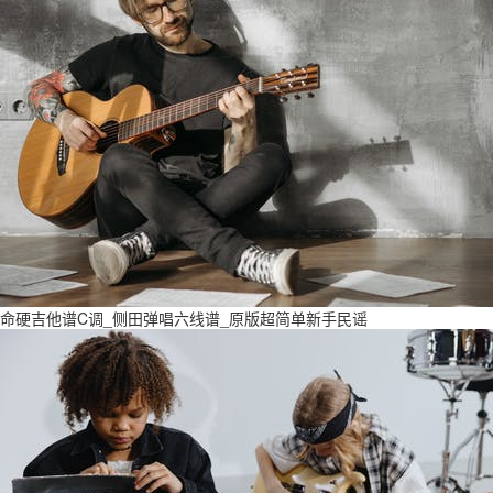
命硬吉他谱C调_侧田弹唱六线谱_原版超简单新手民谣