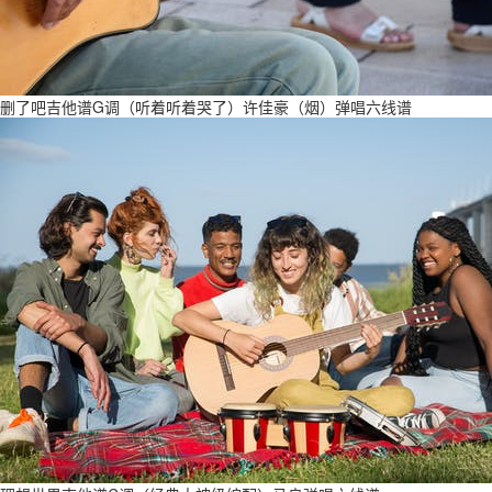
删了吧吉他谱G调（听着听着哭了）许佳豪（烟）弹唱六线谱