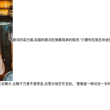
歌词内容方面,前面的歌词在做着简单的叙述,“只要你在我生命途
无论朝夕,云飘千万里不曾停息,白雪大地茫茫无际。”更像是一种对另一半