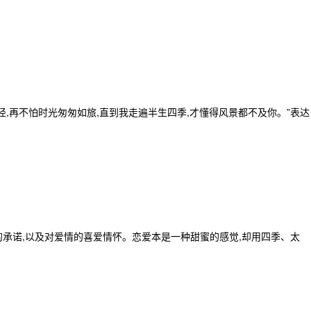
径,再不怕时光匆匆如旅,直到我走遍半生四季,才懂得风景都不及你。”表达
的承诺,以及对爱情的喜爱情怀。恋爱本是一种甜蜜的感觉,却用四季、太