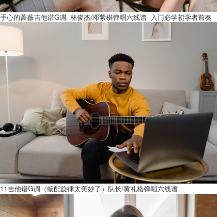
手心的蔷薇吉他谱G调_林俊杰/邓紫棋弹唱六线谱_入门必学初学者前奏
11吉他谱G调（编配旋律太美妙了）队长/黄礼格弹唱六线谱