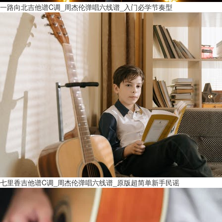
一路向北吉他谱C调_周杰伦弹唱六线谱_入门必学节奏型
七里香吉他谱C调_周杰伦弹唱六线谱_原版超简单新手民谣