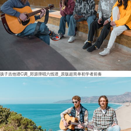
孩子吉他谱C调_郑源弹唱六线谱_原版超简单初学者前奏