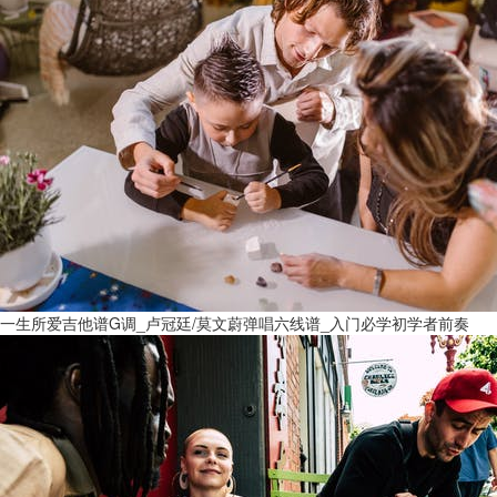
一生所爱吉他谱G调_卢冠廷/莫文蔚弹唱六线谱_入门必学初学者前奏