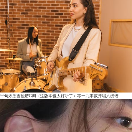
半句浓墨吉他谱C调（这版本也太好听了）零一九零贰弹唱六线谱