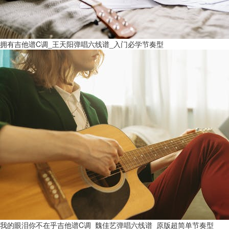
拥有吉他谱C调_王天阳弹唱六线谱_入门必学节奏型
我的眼泪你不在乎吉他谱C调_魏佳艺弹唱六线谱_原版超简单节奏型