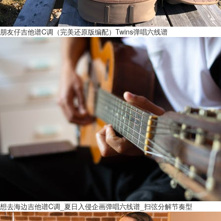
朋友仔吉他谱C调（完美还原版编配）Twins弹唱六线谱
想去海边吉他谱C调_夏日入侵企画弹唱六线谱_扫弦分解节奏型