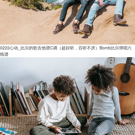
0222心动_比尔的歌吉他谱C调（超好听，百听不厌）Bomb比尔弹唱六
线谱