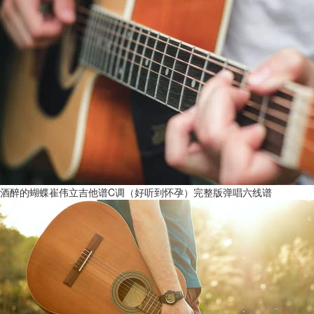
酒醉的蝴蝶崔伟立吉他谱C调（好听到怀孕）完整版弹唱六线谱