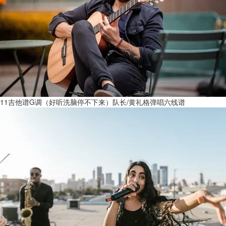
11吉他谱G调（好听洗脑停不下来）队长/黄礼格弹唱六线谱