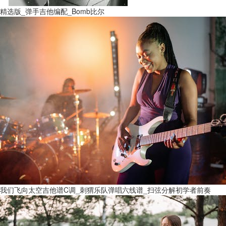
精选版_弹手吉他编配_Bomb比尔
我们飞向太空吉他谱C调_刺猬乐队弹唱六线谱_扫弦分解初学者前奏