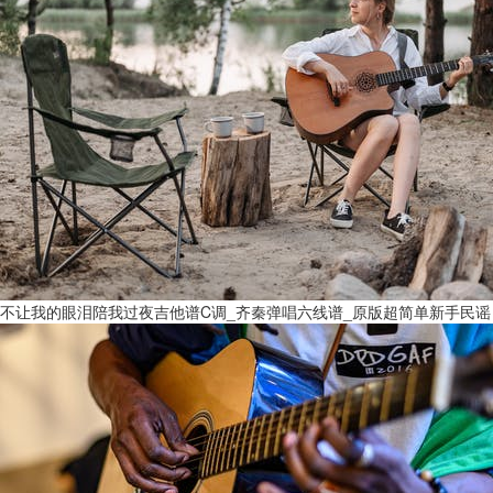
不让我的眼泪陪我过夜吉他谱C调_齐秦弹唱六线谱_原版超简单新手民谣