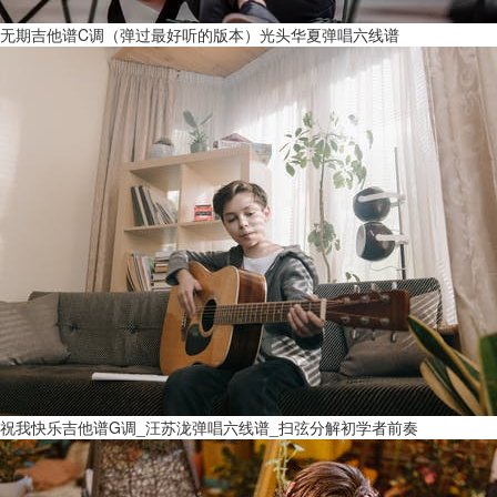
无期吉他谱C调（弹过最好听的版本）光头华夏弹唱六线谱
祝我快乐吉他谱G调_汪苏泷弹唱六线谱_扫弦分解初学者前奏