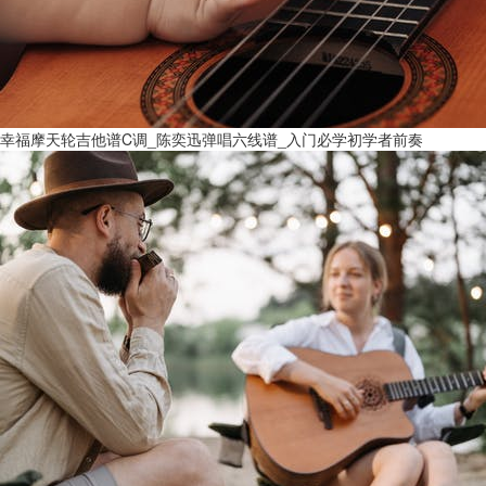
幸福摩天轮吉他谱C调_陈奕迅弹唱六线谱_入门必学初学者前奏