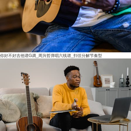
你好不好吉他谱G调_周兴哲弹唱六线谱_扫弦分解节奏型