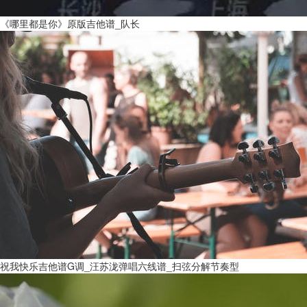
《哪里都是你》原版吉他谱_队长
祝我快乐吉他谱G调_汪苏泷弹唱六线谱_扫弦分解节奏型