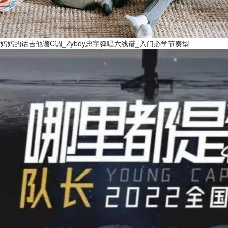
妈妈的话吉他谱C调_Zyboy忠宇弹唱六线谱_入门必学节奏型