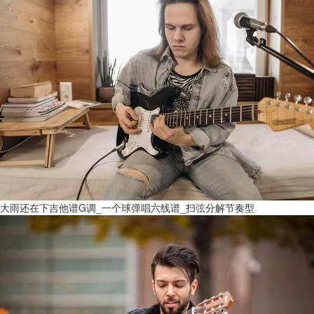
大雨还在下吉他谱G调_一个球弹唱六线谱_扫弦分解节奏型