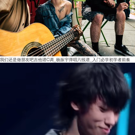
我们还是做朋友吧吉他谱C调_杨振宇弹唱六线谱_入门必学初学者前奏