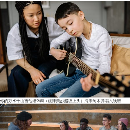
你的万水千山吉他谱G调（旋律美妙超级上头）海来阿木弹唱六线谱