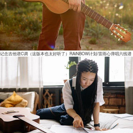
记念吉他谱C调（这版本也太好听了）RAiNBOW计划/雷雨心弹唱六线谱