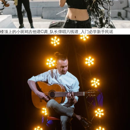
楼顶上的小斑鸠吉他谱C调_队长弹唱六线谱_入门必学新手民谣