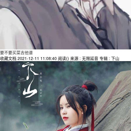
要不要买菜吉他谱
收藏文档
2021-12-11 11:08:40
阅读(
)
来源 : 无限延音
专辑 : 下山