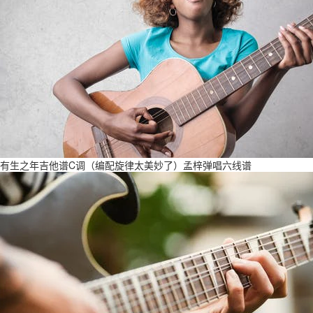
有生之年吉他谱C调（编配旋律太美妙了）孟梓弹唱六线谱