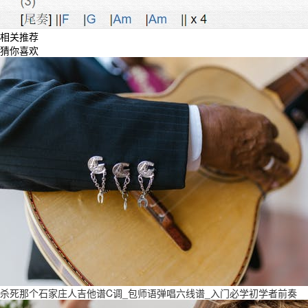
相关推荐
猜你喜欢
杀死那个石家庄人吉他谱C调_包师语弹唱六线谱_入门必学初学者前奏