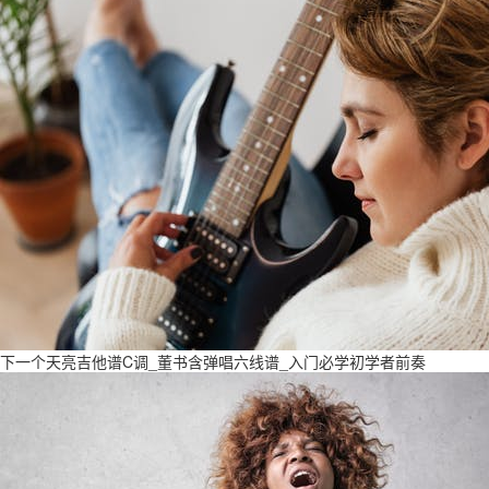
下一个天亮吉他谱C调_董书含弹唱六线谱_入门必学初学者前奏