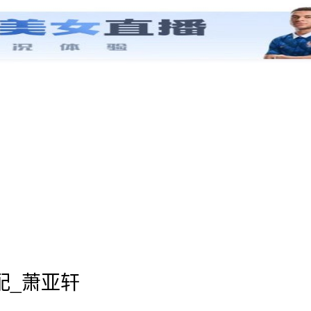
配_萧亚轩