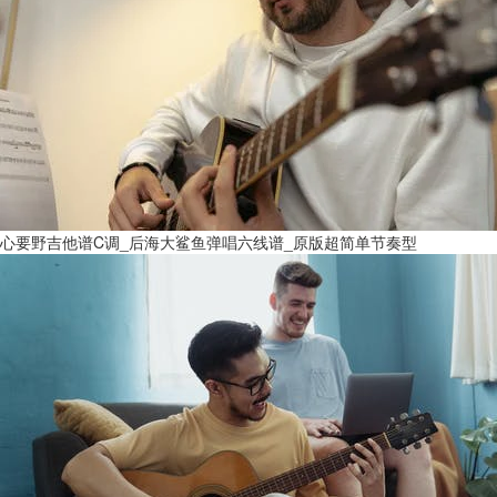
心要野吉他谱C调_后海大鲨鱼弹唱六线谱_原版超简单节奏型