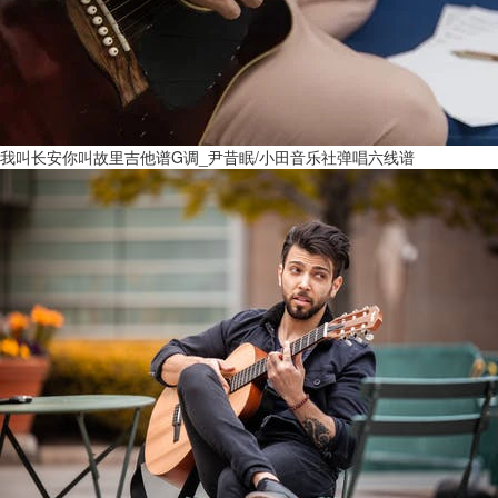
我叫长安你叫故里吉他谱G调_尹昔眠/小田音乐社弹唱六线谱