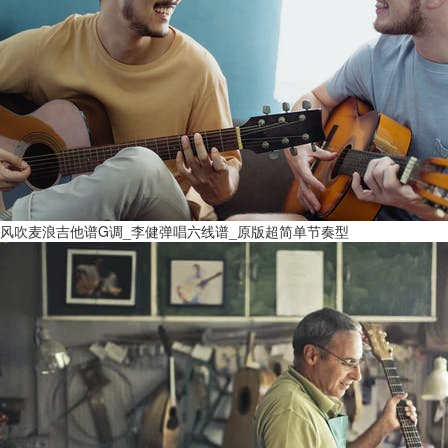
风吹麦浪吉他谱G调_李健弹唱六线谱_原版超简单节奏型