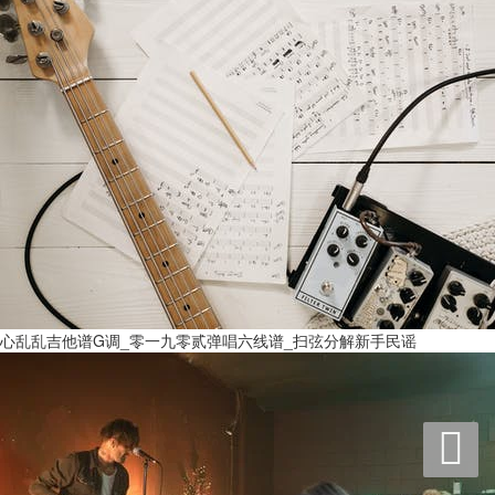
心乱乱吉他谱G调_零一九零贰弹唱六线谱_扫弦分解新手民谣
