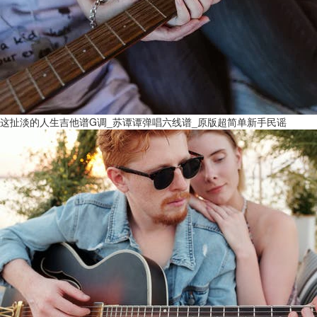
这扯淡的人生吉他谱G调_苏谭谭弹唱六线谱_原版超简单新手民谣