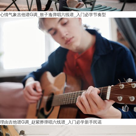
心情气象吉他谱G调_敖子逸弹唱六线谱_入门必学节奏型
理由吉他谱G调_赵紫骅弹唱六线谱_入门必学新手民谣