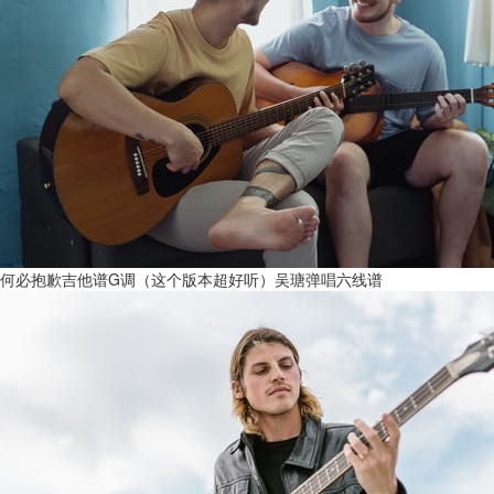
何必抱歉吉他谱G调（这个版本超好听）吴瑭弹唱六线谱