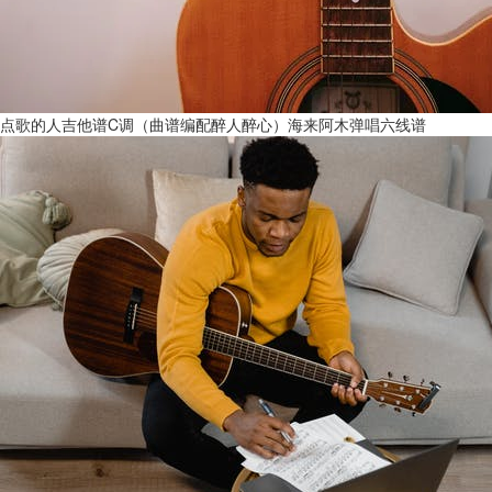
点歌的人吉他谱C调（曲谱编配醉人醉心）海来阿木弹唱六线谱