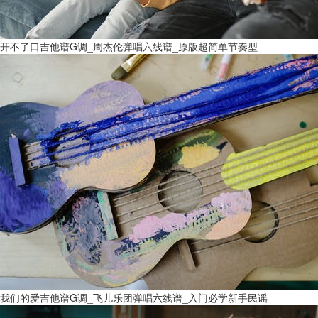
开不了口吉他谱G调_周杰伦弹唱六线谱_原版超简单节奏型
我们的爱吉他谱G调_飞儿乐团弹唱六线谱_入门必学新手民谣