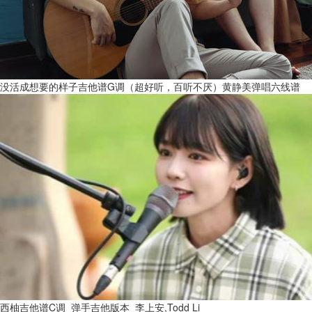
没活成想要的样子吉他谱G调（超好听，百听不厌）黄静美弹唱六线谱
西柚吉他谱C调_弹手吉他版本_李上安,Todd Li