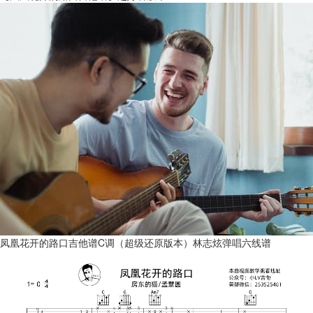
凤凰花开的路口吉他谱C调（超级还原版本）林志炫弹唱六线谱