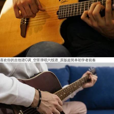
喜欢你的吉他谱C调_空匪弹唱六线谱_原版超简单初学者前奏