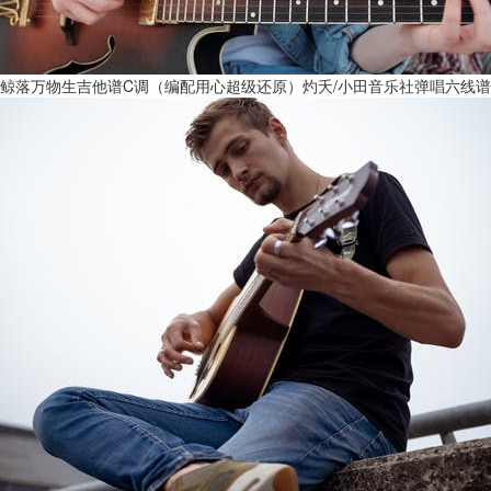
鲸落万物生吉他谱C调（编配用心超级还原）灼夭/小田音乐社弹唱六线谱