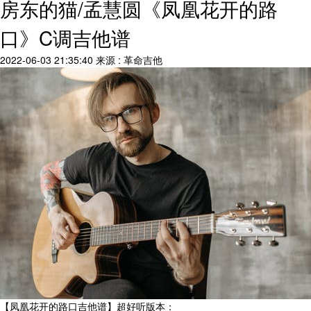
房东的猫/孟慧圆《凤凰花开的路
口》C调吉他谱
2022-06-03 21:35:40
来源 : 革命吉他
【凤凰花开的路口吉他谱】超好听版本：