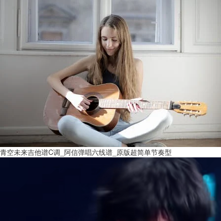
青空未来吉他谱C调_阿信弹唱六线谱_原版超简单节奏型