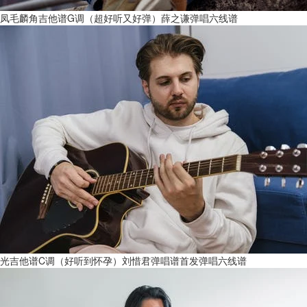
凤毛麟角吉他谱G调（超好听又好弹）薛之谦弹唱六线谱
光吉他谱C调（好听到怀孕）刘惜君弹唱谱首发弹唱六线谱