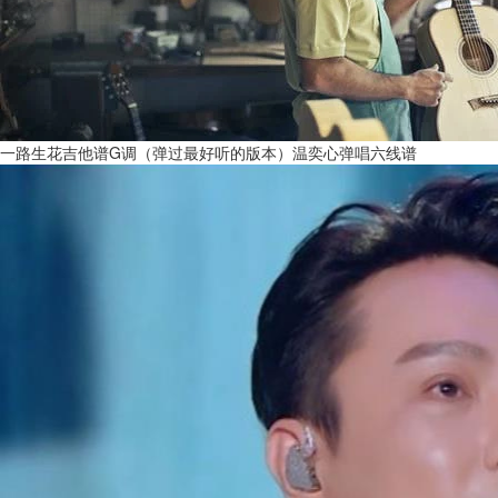
一路生花吉他谱G调（弹过最好听的版本）温奕心弹唱六线谱