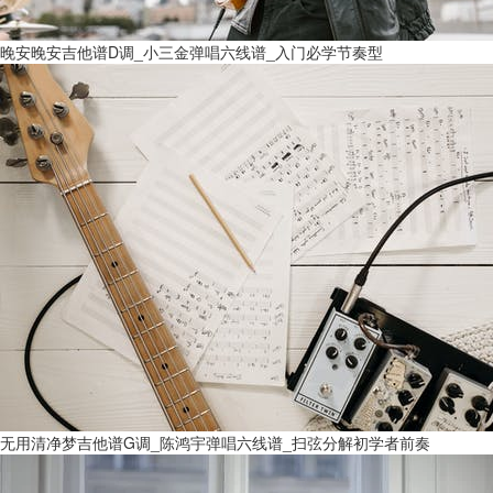
晚安晚安吉他谱D调_小三金弹唱六线谱_入门必学节奏型
无用清净梦吉他谱G调_陈鸿宇弹唱六线谱_扫弦分解初学者前奏