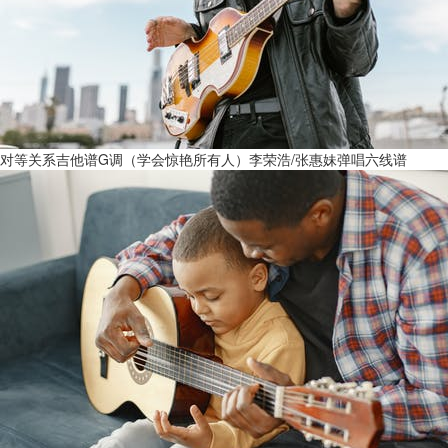
对等关系吉他谱G调（学会惊艳所有人）李荣浩/张惠妹弹唱六线谱