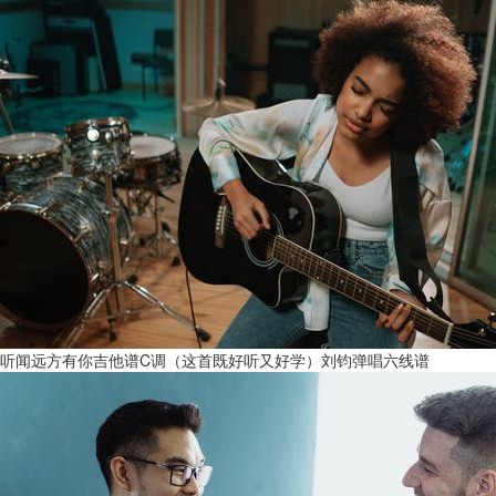
听闻远方有你吉他谱C调（这首既好听又好学）刘钧弹唱六线谱