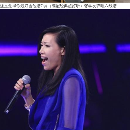
还是觉得你最好吉他谱C调（编配经典超好听）张学友弹唱六线谱