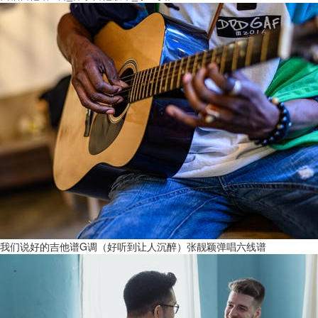
我们说好的吉他谱G调（好听到让人沉醉）张靓颖弹唱六线谱