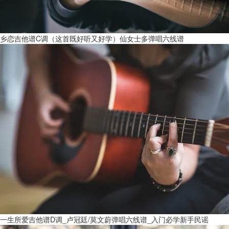
乡恋吉他谱C调（这首既好听又好学）仙女士多弹唱六线谱
一生所爱吉他谱D调_卢冠廷/莫文蔚弹唱六线谱_入门必学新手民谣