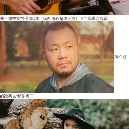
他不惯被爱吉他谱C调（编配用心超级还原）卫兰弹唱六线谱
跨不过
的距离吉他谱-虎二