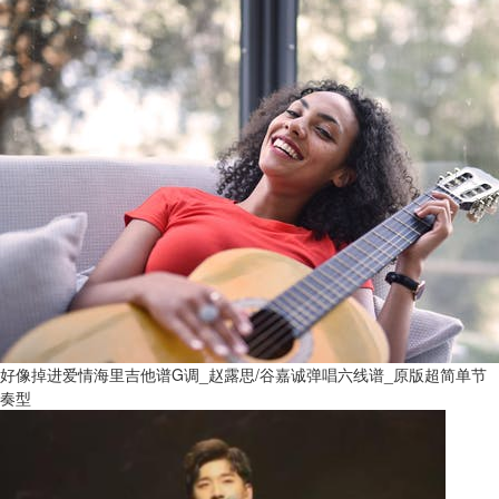
好像掉进爱情海里吉他谱G调_赵露思/谷嘉诚弹唱六线谱_原版超简单节
奏型