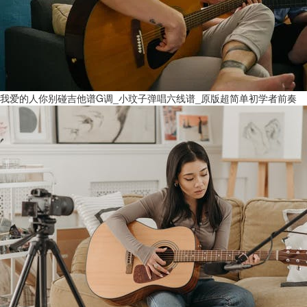
我爱的人你别碰吉他谱G调_小玟子弹唱六线谱_原版超简单初学者前奏