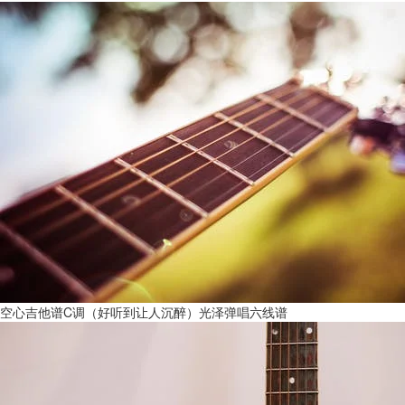
空心吉他谱C调（好听到让人沉醉）光泽弹唱六线谱