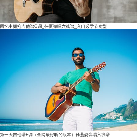
回忆中拥抱吉他谱G调_任夏弹唱六线谱_入门必学节奏型
第一天吉他谱E调（全网最好听的版本）孙燕姿弹唱六线谱