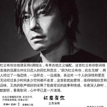
红尘有你吉他谱采用c调指法，有单吉他主义编配。这首红尘有你歌词很
直接的流露出对往日恋人的回忆和思念，“因为红尘有你，此生无憾”，两
人经过了一场恋情，一边怀念，一边感激。表达对 一个人的深情和爱意
无论经过多少时间多少空间都不改变，这首歌犹如爱情，值得细细欣赏和
品味。王杰的歌声很好的诠释了歌曲背后的故事和情感。在夜深人静时，
默默听，看着歌词，心中早已是一片汹涌。