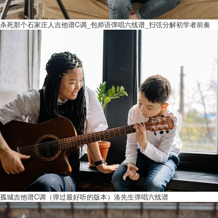
杀死那个石家庄人吉他谱C调_包师语弹唱六线谱_扫弦分解初学者前奏
孤城吉他谱C调（弹过最好听的版本）洛先生弹唱六线谱