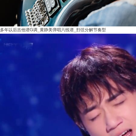
多年以后吉他谱G调_黄静美弹唱六线谱_扫弦分解节奏型