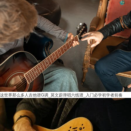
这世界那么多人吉他谱G调_莫文蔚弹唱六线谱_入门必学初学者前奏