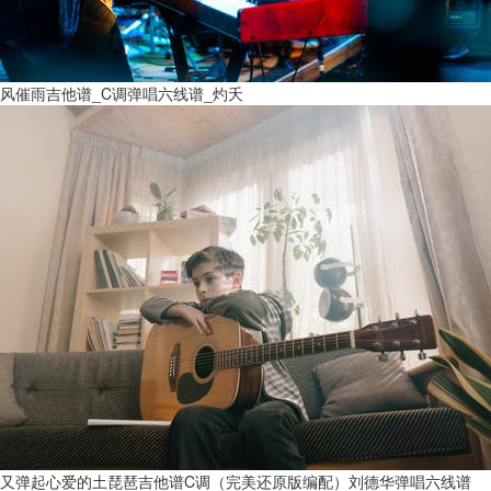
风催雨吉他谱_C调弹唱六线谱_灼夭
又弹起心爱的土琵琶吉他谱C调（完美还原版编配）刘德华弹唱六线谱