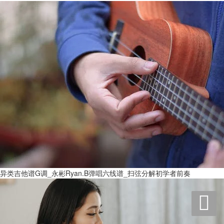
异类吉他谱G调_永彬Ryan.B弹唱六线谱_扫弦分解初学者前奏
