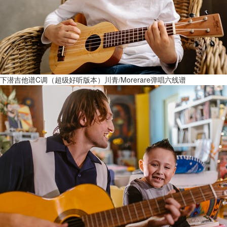
下潜吉他谱C调（超级好听版本）川青/Morerare弹唱六线谱