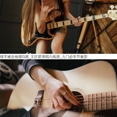
情字难吉他谱G调_王巨星弹唱六线谱_入门必学节奏型