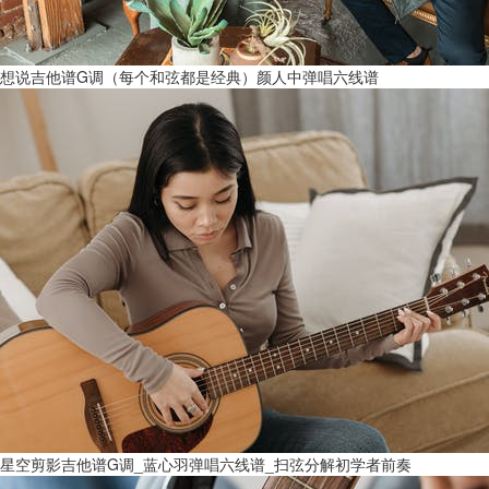
想说吉他谱G调（每个和弦都是经典）颜人中弹唱六线谱
星空剪影吉他谱G调_蓝心羽弹唱六线谱_扫弦分解初学者前奏