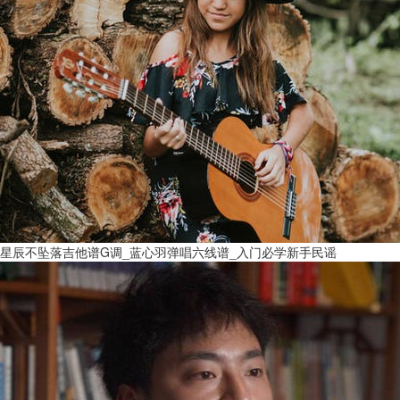
星辰不坠落吉他谱G调_蓝心羽弹唱六线谱_入门必学新手民谣