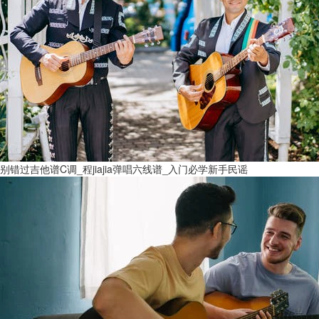
别错过吉他谱C调_程jiajia弹唱六线谱_入门必学新手民谣