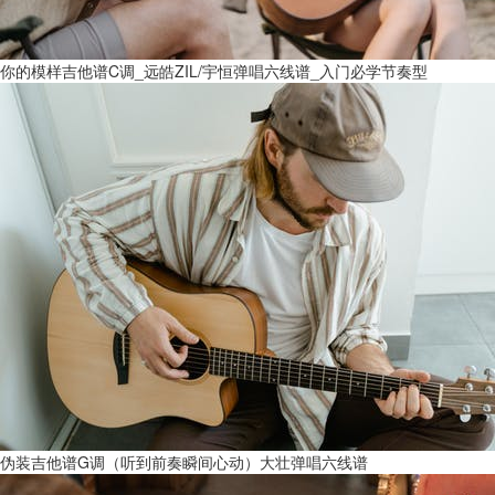
你的模样吉他谱C调_远皓ZIL/宇恒弹唱六线谱_入门必学节奏型
伪装吉他谱G调（听到前奏瞬间心动）大壮弹唱六线谱