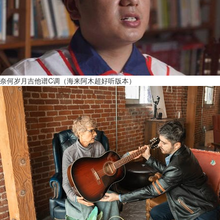
奈何岁月吉他谱C调（海来阿木超好听版本）