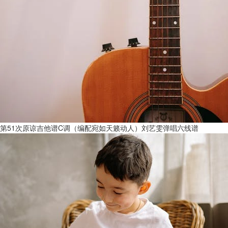
第51次原谅吉他谱C调（编配宛如天籁动人）刘艺雯弹唱六线谱