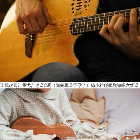
让我欢喜让我忧吉他谱C调（弹完耳朵怀孕了）杨小壮碰鹏鹏弹唱六线谱