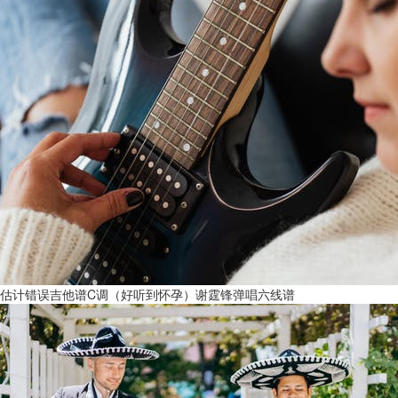
估计错误吉他谱C调（好听到怀孕）谢霆锋弹唱六线谱