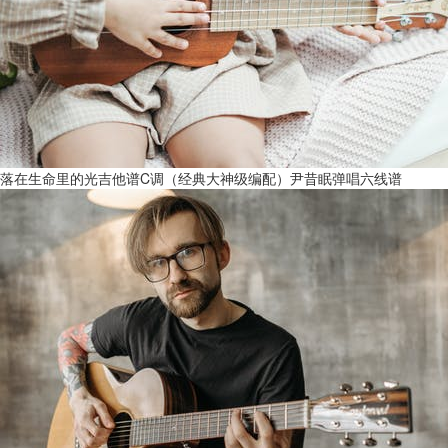
落在生命里的光吉他谱C调（经典大神级编配）尹昔眠弹唱六线谱