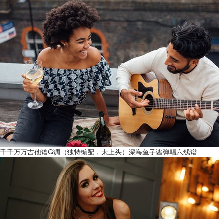
千千万万吉他谱G调（独特编配，太上头）深海鱼子酱弹唱六线谱