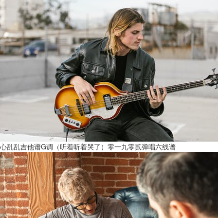
心乱乱吉他谱G调（听着听着哭了）零一九零贰弹唱六线谱