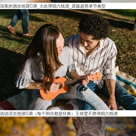
深夜的酒吉他谱C调_大欢弹唱六线谱_原版超简单节奏型
说说话吉他谱C调（每个和弦都是经典）王靖雯不胖弹唱六线谱