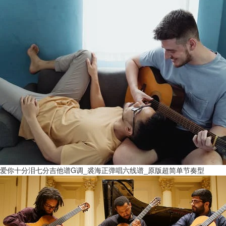
爱你十分泪七分吉他谱G调_裘海正弹唱六线谱_原版超简单节奏型