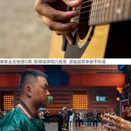
都拿走吉他谱C调_陈潮成弹唱六线谱_原版超简单新手民谣