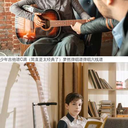
少年吉他谱C调（简直是太经典了）梦然弹唱谱弹唱六线谱