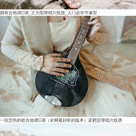
拥有吉他谱C调_王天阳弹唱六线谱_入门必学节奏型
一段悲伤的歌吉他谱C调（全网最好听的版本）孟鹤堂弹唱六线谱