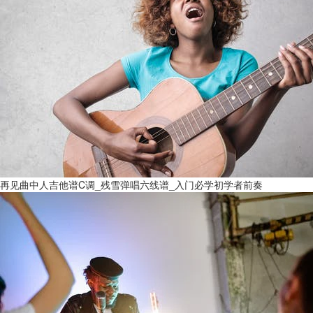
再见曲中人吉他谱C调_残雪弹唱六线谱_入门必学初学者前奏