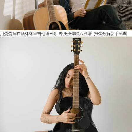
泪蛋蛋掉在酒杯杯里吉他谱F调_野强强弹唱六线谱_扫弦分解新手民谣