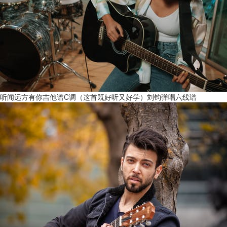
听闻远方有你吉他谱C调（这首既好听又好学）刘钧弹唱六线谱