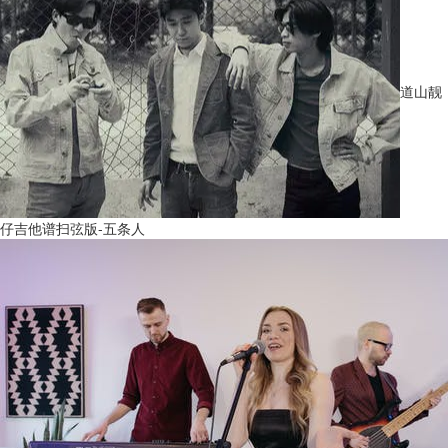
道山靓
仔吉他谱扫弦版-五条人