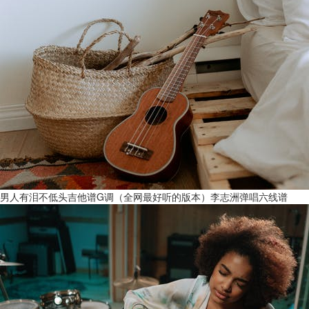
男人有泪不低头吉他谱G调（全网最好听的版本）李志洲弹唱六线谱