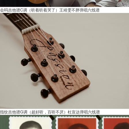
会吗吉他谱C调（听着听着哭了）王靖雯不胖弹唱六线谱
指纹吉他谱G调（超好听，百听不厌）杜宣达弹唱六线谱