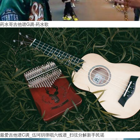
药水哥吉他谱G调-药水歌
最爱吉他谱C调_伍珂玥弹唱六线谱_扫弦分解新手民谣