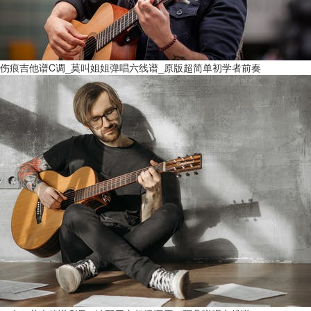
伤痕吉他谱C调_莫叫姐姐弹唱六线谱_原版超简单初学者前奏