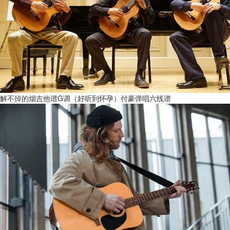
解不掉的烟吉他谱G调（好听到怀孕）付豪弹唱六线谱