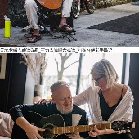
天地龙鳞吉他谱G调_王力宏弹唱六线谱_扫弦分解新手民谣