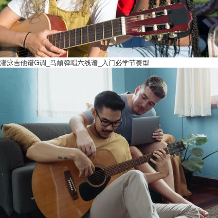
潜泳吉他谱G调_马頔弹唱六线谱_入门必学节奏型