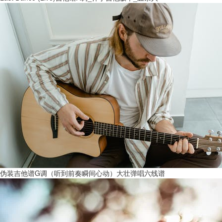
伪装吉他谱G调（听到前奏瞬间心动）大壮弹唱六线谱