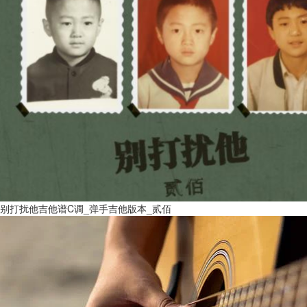
别打扰他吉他谱C调_弹手吉他版本_贰佰