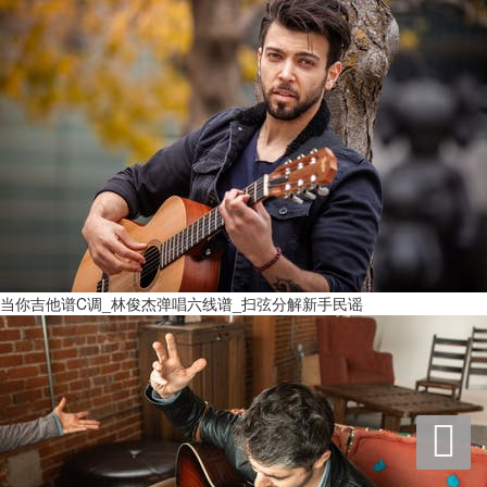
当你吉他谱C调_林俊杰弹唱六线谱_扫弦分解新手民谣
