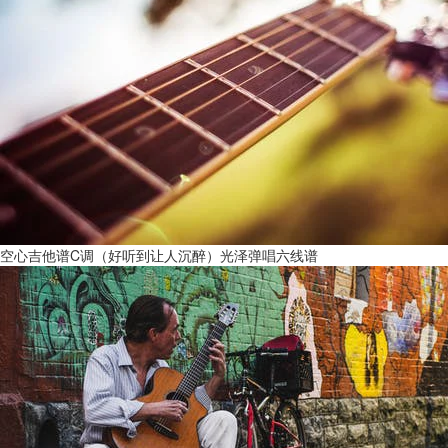
空心吉他谱C调（好听到让人沉醉）光泽弹唱六线谱