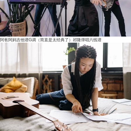
阿爸阿妈吉他谱G调（简直是太经典了）祁隆弹唱六线谱