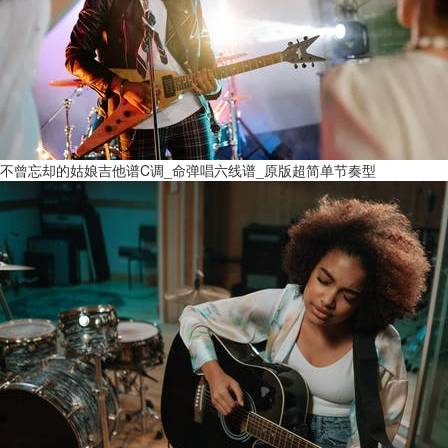
不曾忘却的姑娘吉他谱C调_命弹唱六线谱_原版超简单节奏型