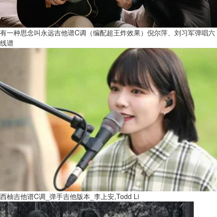
有一种思念叫永远吉他谱C调（编配超王炸效果）倪尔萍、刘习军弹唱六
线谱
西柚吉他谱C调_弹手吉他版本_李上安,Todd Li