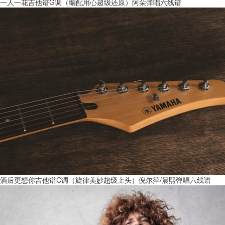
一人一花吉他谱G调（编配用心超级还原）阿朵弹唱六线谱
酒后更想你吉他谱C调（旋律美妙超级上头）倪尔萍/晨熙弹唱六线谱