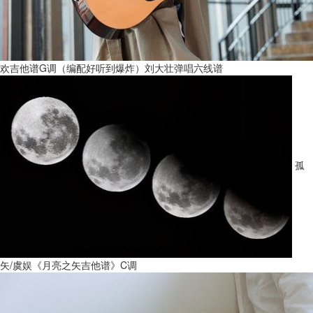
欢吉他谱G调（编配好听到爆炸）刘大壮弹唱六线谱
孤
矢/虞娱《月亮之矢吉他谱》C调