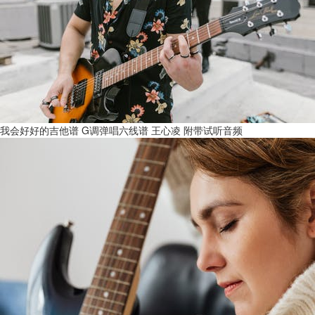
我会好好的吉他谱 G调弹唱六线谱 王心凌 附带试听音频