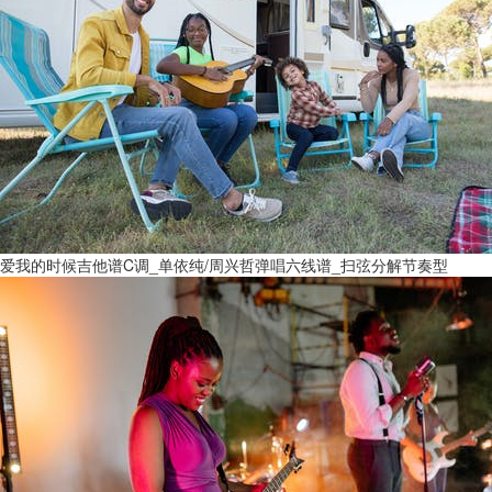
爱我的时候吉他谱C调_单依纯/周兴哲弹唱六线谱_扫弦分解节奏型