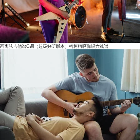
画离弦吉他谱G调（超级好听版本）柯柯柯啊弹唱六线谱