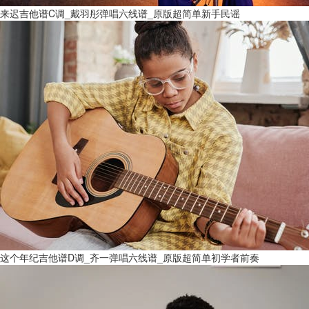
来迟吉他谱C调_戴羽彤弹唱六线谱_原版超简单新手民谣
这个年纪吉他谱D调_齐一弹唱六线谱_原版超简单初学者前奏