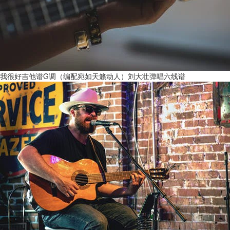
我很好吉他谱G调（编配宛如天籁动人）刘大壮弹唱六线谱