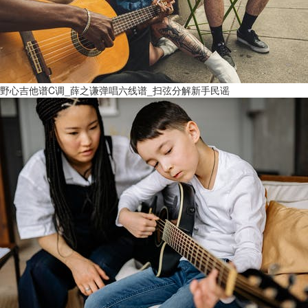
野心吉他谱C调_薛之谦弹唱六线谱_扫弦分解新手民谣