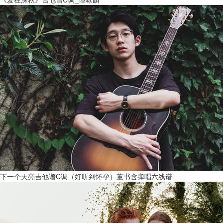
下一个天亮吉他谱C调（好听到怀孕）董书含弹唱六线谱