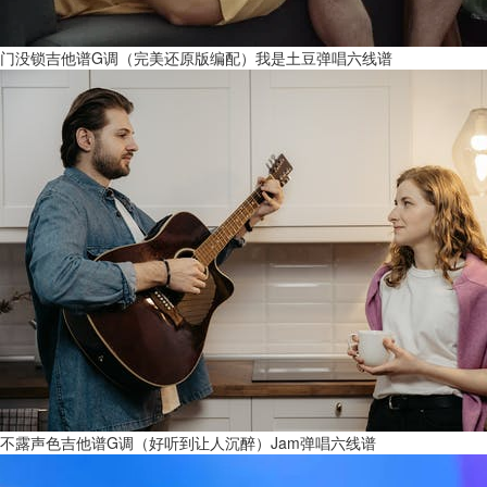
门没锁吉他谱G调（完美还原版编配）我是土豆弹唱六线谱
不露声色吉他谱G调（好听到让人沉醉）Jam弹唱六线谱