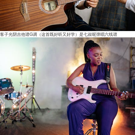
客子光阴吉他谱G调（这首既好听又好学）是七叔呢弹唱六线谱