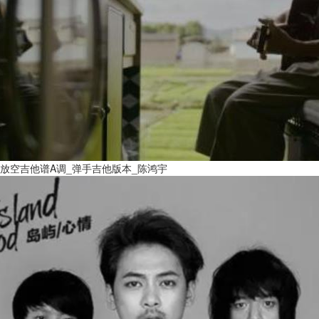
放空吉他谱A调_弹手吉他版本_陈鸿宇