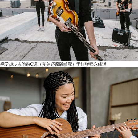
望爱却步吉他谱C调（完美还原版编配）于洋弹唱六线谱