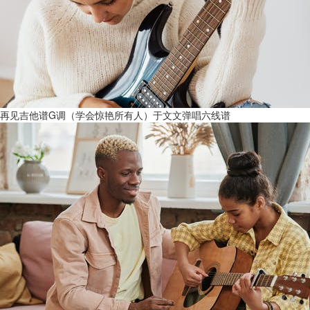
再见吉他谱G调（学会惊艳所有人）于文文弹唱六线谱