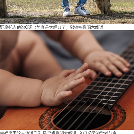
野摩托吉他谱C调（简直是太经典了）郭镐鸣弹唱六线谱
幸福摩天轮吉他谱C调_陈奕迅弹唱六线谱_入门必学初学者前奏