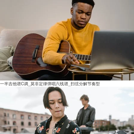
一半吉他谱C调_莫非定律弹唱六线谱_扫弦分解节奏型