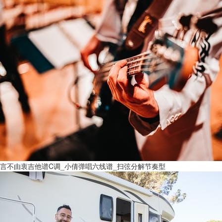
言不由衷吉他谱C调_小倩弹唱六线谱_扫弦分解节奏型