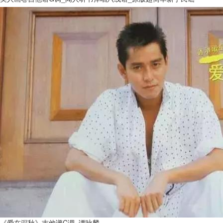
《爱在深秋》吉他谱C调_谭咏麟