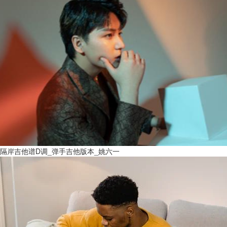
隔岸吉他谱D调_弹手吉他版本_姚六一