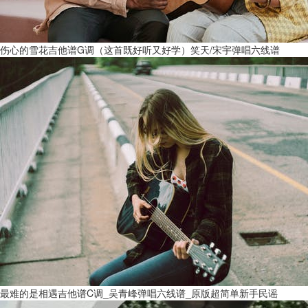
伤心的雪花吉他谱G调（这首既好听又好学）笑天/宋宇弹唱六线谱
最难的是相遇吉他谱C调_吴青峰弹唱六线谱_原版超简单新手民谣