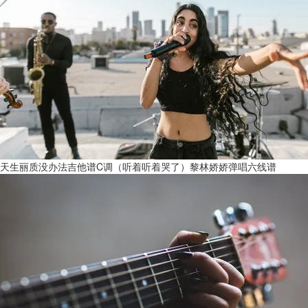
天生丽质没办法吉他谱C调（听着听着哭了）黎林娇娇弹唱六线谱