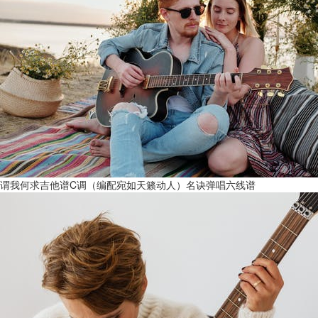
谓我何求吉他谱C调（编配宛如天籁动人）名诀弹唱六线谱