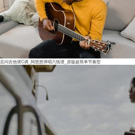
且问吉他谱C调_阿悠悠弹唱六线谱_原版超简单节奏型