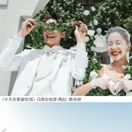
《今天你要嫁给我》G调吉他谱-陶喆 /蔡依林