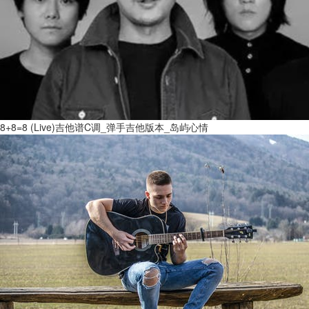
8+8=8 (Live)吉他谱C调_弹手吉他版本_岛屿心情