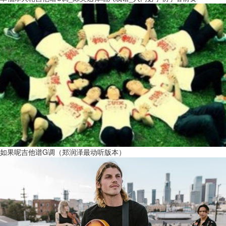
如果呢吉他谱G调（郑润泽最动听版本）