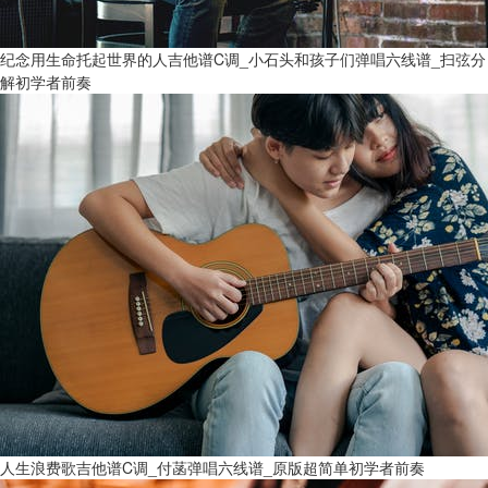
纪念用生命托起世界的人吉他谱C调_小石头和孩子们弹唱六线谱_扫弦分
解初学者前奏
人生浪费歌吉他谱C调_付菡弹唱六线谱_原版超简单初学者前奏