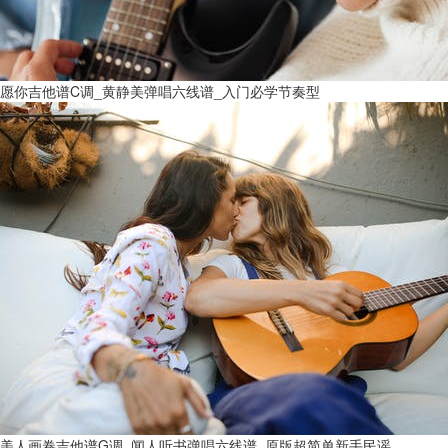
愿你吉他谱C调_黄静美弹唱六线谱_入门必学节奏型
美人画卷吉他谱G调_闻人听书弹唱六线谱_原版超简单新手民谣