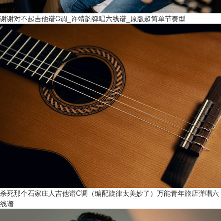
谢谢对不起吉他谱C调_许靖韵弹唱六线谱_原版超简单节奏型
杀死那个石家庄人吉他谱C调（编配旋律太美妙了）万能青年旅店弹唱六
线谱