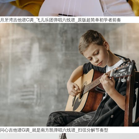
月牙湾吉他谱C调_飞儿乐团弹唱六线谱_原版超简单初学者前奏
问心吉他谱G调_就是南方凯弹唱六线谱_扫弦分解节奏型