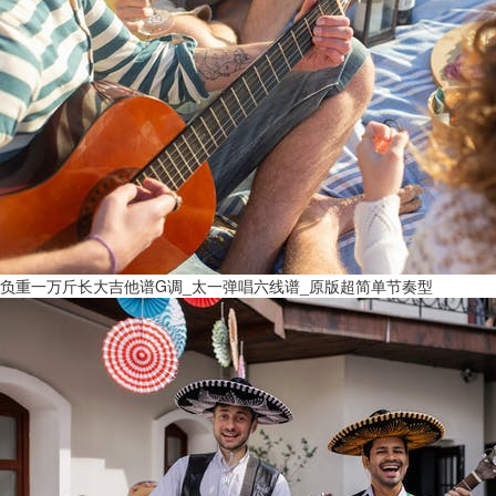
负重一万斤长大吉他谱G调_太一弹唱六线谱_原版超简单节奏型