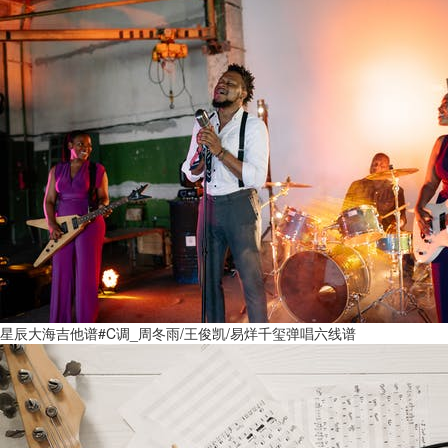
星辰大海吉他谱#C调_周冬雨/王俊凯/易烊千玺弹唱六线谱