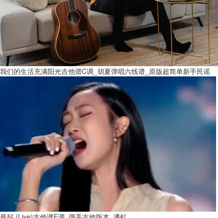
我们的生活充满阳光吉他谱C调_胡夏弹唱六线谱_原版超简单新手民谣
最好 (Live)吉他谱F调_弹手吉他版本_潘虹