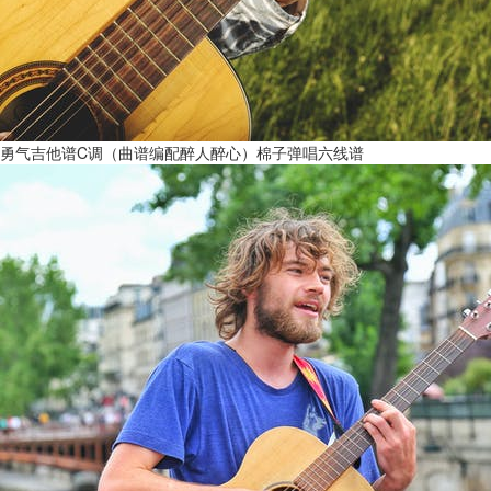
勇气吉他谱C调（曲谱编配醉人醉心）棉子弹唱六线谱