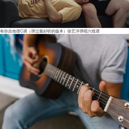
有你吉他谱C调（弹过最好听的版本）徐艺洋弹唱六线谱