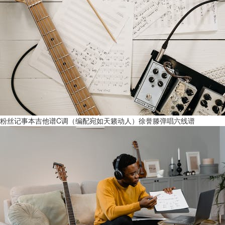
粉丝记事本吉他谱C调（编配宛如天籁动人）徐誉滕弹唱六线谱