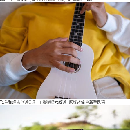
飞鸟和蝉吉他谱G调_任然弹唱六线谱_原版超简单新手民谣