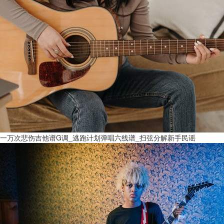
一万次悲伤吉他谱G调_逃跑计划弹唱六线谱_扫弦分解新手民谣