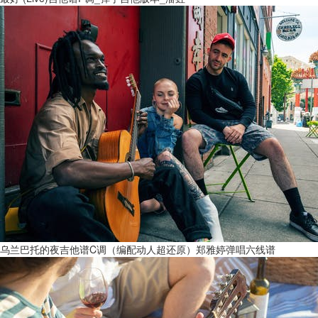
乌兰巴托的夜吉他谱C调（编配动人超还原）郑雅婷弹唱六线谱