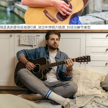
我是真的爱你吉他谱C调_张过年弹唱六线谱_扫弦分解节奏型