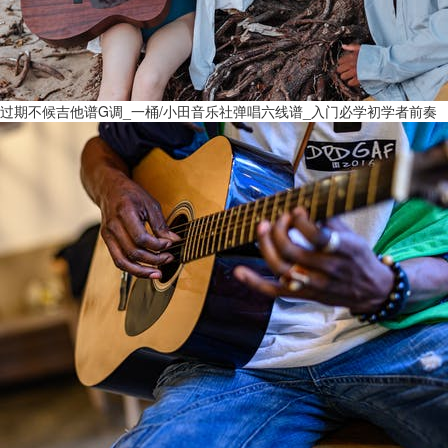
过期不候吉他谱G调_一桶/小田音乐社弹唱六线谱_入门必学初学者前奏