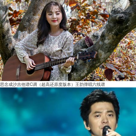
思念成沙吉他谱C调（超高还原度版本）王韵弹唱六线谱