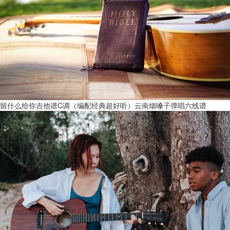
留什么给你吉他谱C调（编配经典超好听）云南烟嗓子弹唱六线谱