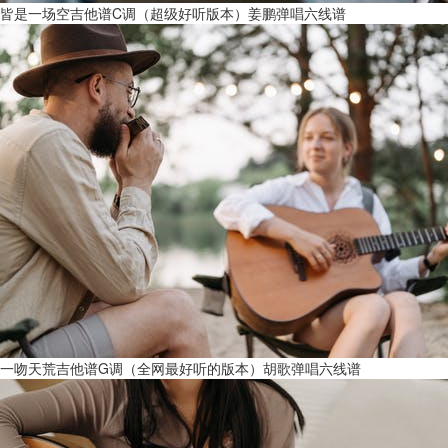
皆是一场空吉他谱C调（超级好听版本）姜鹏弹唱六线谱
一吻天荒吉他谱G调（全网最好听的版本）胡歌弹唱六线谱