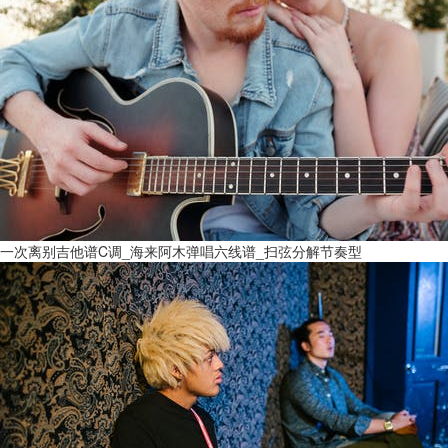
一次离别吉他谱C调_海来阿木弹唱六线谱_扫弦分解节奏型