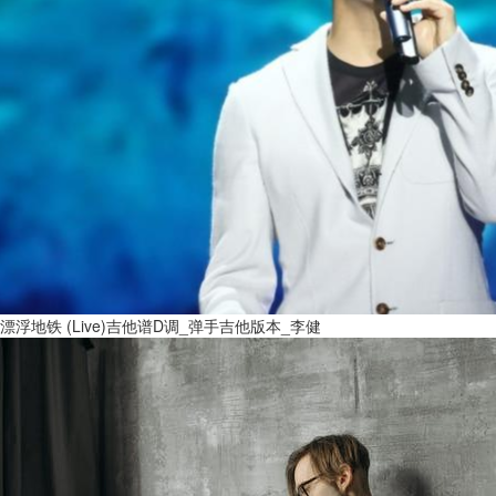
漂浮地铁 (Live)吉他谱D调_弹手吉他版本_李健