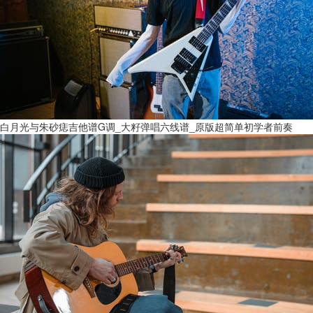
白月光与朱砂痣吉他谱G调_大籽弹唱六线谱_原版超简单初学者前奏