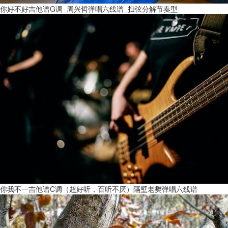
你好不好吉他谱G调_周兴哲弹唱六线谱_扫弦分解节奏型
你我不一吉他谱C调（超好听，百听不厌）隔壁老樊弹唱六线谱