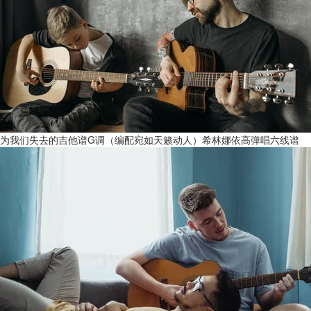
为我们失去的吉他谱G调（编配宛如天籁动人）希林娜依高弹唱六线谱