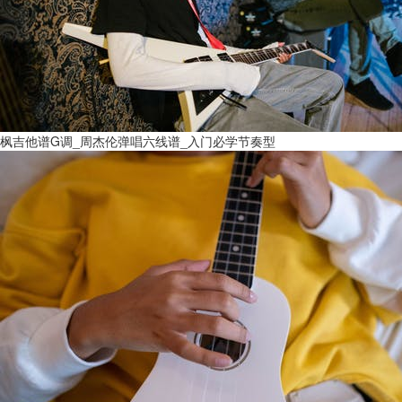
枫吉他谱G调_周杰伦弹唱六线谱_入门必学节奏型