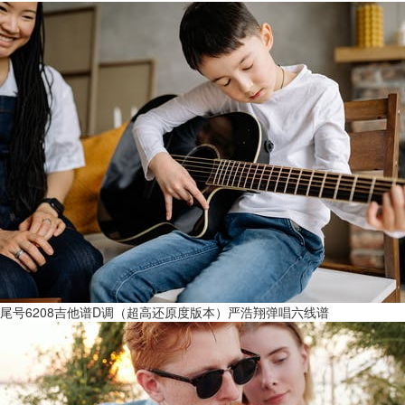
尾号6208吉他谱D调（超高还原度版本）严浩翔弹唱六线谱