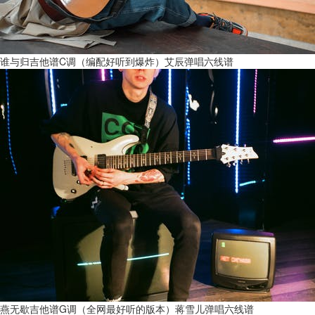
谁与归吉他谱C调（编配好听到爆炸）艾辰弹唱六线谱
燕无歇吉他谱G调（全网最好听的版本）蒋雪儿弹唱六线谱