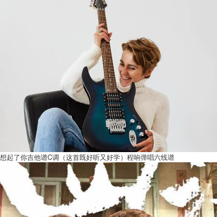
想起了你吉他谱C调（这首既好听又好学）程响弹唱六线谱