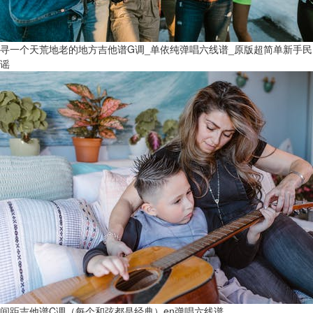
寻一个天荒地老的地方吉他谱G调_单依纯弹唱六线谱_原版超简单新手民
谣
间距吉他谱C调（每个和弦都是经典）en弹唱六线谱