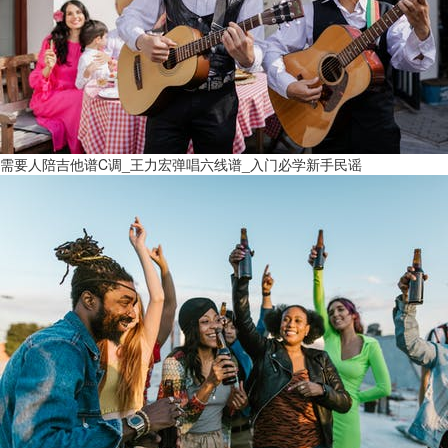
需要人陪吉他谱C调_王力宏弹唱六线谱_入门必学新手民谣