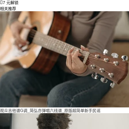
7 元解锁
相关推荐
观众吉他谱G调_简弘亦弹唱六线谱_原版超简单新手民谣