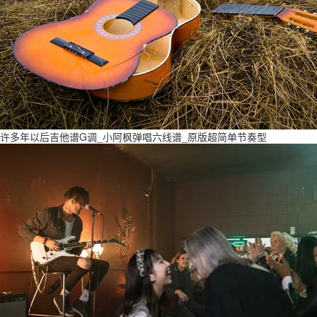
许多年以后吉他谱G调_小阿枫弹唱六线谱_原版超简单节奏型