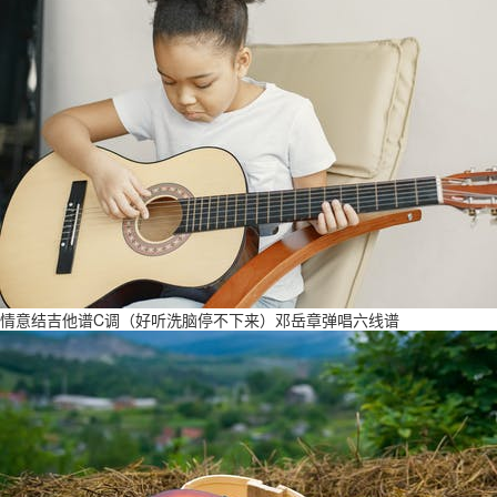
情意结吉他谱C调（好听洗脑停不下来）邓岳章弹唱六线谱