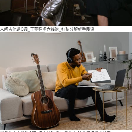
人间吉他谱C调_王菲弹唱六线谱_扫弦分解新手民谣