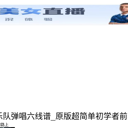
乐队弹唱六线谱_原版超简单初学者前
的路上