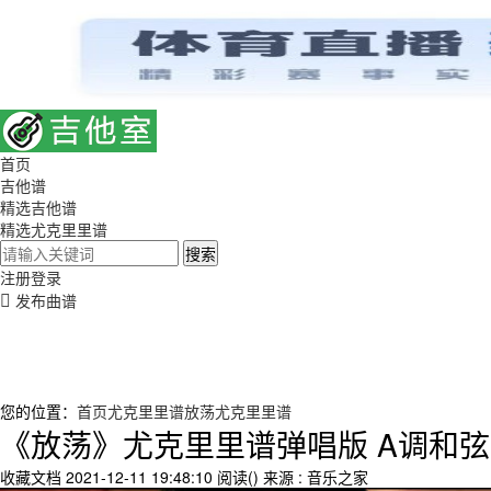
首页
吉他谱
精选吉他谱
精选尤克里里谱
搜索
注册
登录
发布曲谱
您的位置：
首页
尤克里里谱
放荡尤克里里谱
《放荡》尤克里里谱弹唱版 A调和弦
收藏文档
2021-12-11 19:48:10
阅读(
)
来源 : 音乐之家