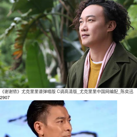
《谢谢侬》尤克里里谱弹唱版 C调高清版_尤克里里中国网编配_陈奕迅
2907