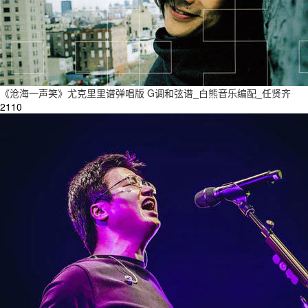
《沧海一声笑》尤克里里谱弹唱版 G调和弦谱_白熊音乐编配_任贤齐
2110