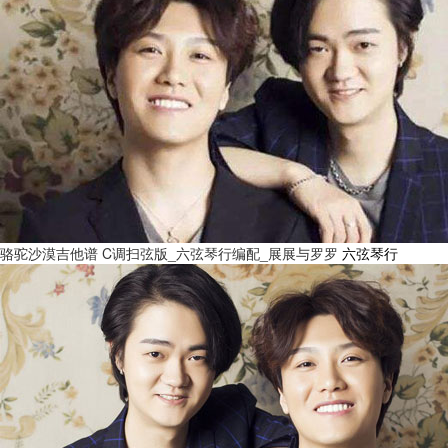
骆驼沙漠吉他谱 C调扫弦版_六弦琴行编配_展展与罗罗
六弦琴行