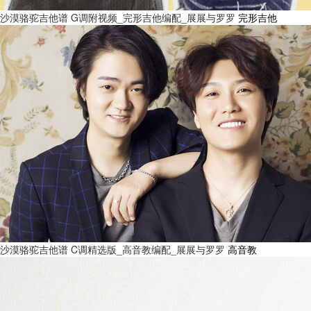
沙漠骆驼吉他谱 G调附视频_完形吉他编配_展展与罗罗
完形吉他
沙漠骆驼吉他谱 C调精选版_高音教编配_展展与罗罗
高音教