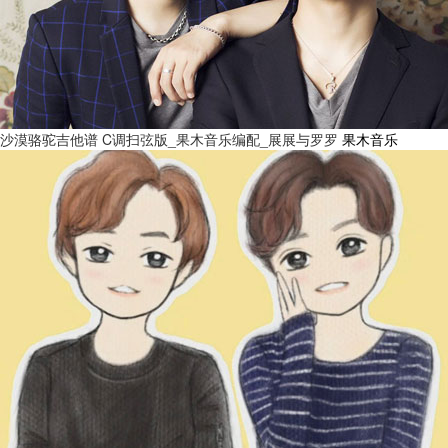
沙漠骆驼吉他谱 C调扫弦版_果木音乐编配_展展与罗罗
果木音乐